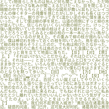
としてc物音らしきものは殆んど何も聞こえなかった。ただ時
折ベッドの小さな軋みが聞こえるだけだった。目を閉じるとc
暗闇の中でちらちらとした微小な図形が舞いc耳もとにレイコ
さんの弾くギターの残響を感じたがcしかしそれも長くはつづ
かないかった。眠りがやってきてc温かい泥の中に僕を運んで
いった。そして僕は柳の夢を見た。山道の両側にずっと柳の木
が並んでいた。信じられないくらいの数の柳だった。けっこう
強い風が吹いていたがc柳の枝はそよとも揺れなかった。どう
してだろうと思ってみるとc柳の枝の一本一本に小さい鳥がし
がみついているのが見えた。その重みで柳の枝が揺れないの
だ。僕は棒切れを持って近くの枝を叩いてみた。鳥を追い払っ
て柳の枝を揺らそうとしたのだ。でも鳥は飛びたたなかった。
飛び立つかわりに鳥たちは鳥のかたちをした金属になってどさ
っどさっと音を立てて地面に落ちた。【反】│【对】【票】
【。】「それはいけないことだからよ。それはひどいことだか
らよ。それは――」と言いかけて直子はふと口をつぐみcその
まま歩きつづけた。いろんな思いが彼女の頭の中でぐるぐると
まわっていることがわかっていたのでc僕も口をはさまずにそ
のとなりを黙って歩いた。【因】 “杀！”【为】┆【她】
¡【担】⑩凸(⊙▂⊙)(づ￣3￣)づヾ（*⌒ヮ⌒*【心】【反】「そ
りゃねc頭に来たわよ。百回くらい蹴とばしてやりたいくら
い。だって久し振りに会ったっていうのにあなたはボオッとし
て他の女の人のことを考えて私のことなんか見ようともしない
んだもの。それは頭に来るわよ。でもねcそれとはべつに私あ
なたと少し離れていた方がいいんじゃないかという気がずっと
してたのよ。いろんなことをはっきりさせるためにも」
【“】 “军师，我们何不趁势攻入城池？”黄忠站在诸葛亮身
边，疑惑的问道，城门已开，这可是大好时机，诸葛亮却让黄忠