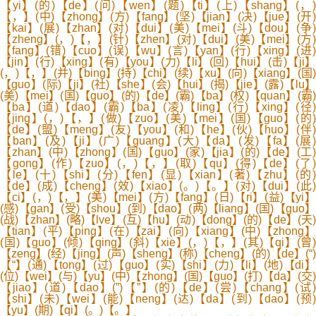
【yi】(的)【de】(问)【wen】(题)【ti】(上)【shang】(，)
【，】(中)【zhong】(方)【fang】(坚)【jian】(决)【jue】(开)
【kai】(展)【zhan】(对)【dui】(美)【mei】(斗)【dou】(争)
【zheng】(，)【，】(针)【zhen】(对)【dui】(美)【mei】(方)
【fang】(错)【cuo】(误)【wu】(言)【yan】(行)【xing】(进)
【jin】(行)【xing】(有)【you】(力)【li】(回)【hui】(击)【ji】
(，)【，】(并)【bing】(持)【chi】(续)【xu】(向)【xiang】(国)
【guo】(际)【ji】(社)【she】(会)【hui】(揭)【jie】(露)【lu】
(美)【mei】(国)【guo】(的)【de】(霸)【ba】(权)【quan】(霸)
【ba】(道)【dao】(霸)【ba】(凌)【ling】(行)【xing】(径)
【jing】(，)【，】(做)【zuo】(美)【mei】(国)【guo】(的)
【de】(盟)【meng】(友)【you】(和)【he】(伙)【huo】(伴)
【ban】(及)【ji】(广)【guang】(大)【da】(发)【fa】(展)
【zhan】(中)【zhong】(国)【guo】(家)【jia】(的)【de】(工)
【gong】(作)【zuo】(，)【，】(取)【qu】(得)【de】(了)
【le】(十)【shi】(分)【fen】(显)【xian】(著)【zhu】(的)
【de】(成)【cheng】(效)【xiao】(。)【。】(对)【dui】(此)
【ci】(，)【，】(美)【mei】(方)【fang】(日)【ri】(益)【yi】
(感)【gan】(受)【shou】(到)【dao】(两)【liang】(国)【guo】
(战)【zhan】(略)【lve】(互)【hu】(动)【dong】(的)【de】(天)
【tian】(平)【ping】(在)【zai】(向)【xiang】(中)【zhong】
(国)【guo】(倾)【qing】(斜)【xie】(，)【，】(其)【qi】(曾)
【zeng】(经)【jing】(声)【sheng】(称)【cheng】(的)【de】(“)
【“】(通)【tong】(过)【guo】(实)【shi】(力)【li】(地)【di】
(位)【wei】(与)【yu】(中)【zhong】(国)【guo】(打)【da】(交)
【jiao】(道)【dao】(”)【”】(的)【de】(尝)【chang】(试)
【shi】(未)【wei】(能)【neng】(达)【da】(到)【dao】(预)
【yu】(期)【qi】(。)【。】