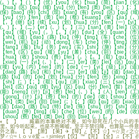
(。)【。】( )【 】(优)【you】(化)【hua】(简)【jian】(化)
【hua】(区)【qu】(域)【yu】(分)【fen】(类)【lei】(：)【：】
(保)【bao】(持)【chi】(现)【xian】(有)【you】(区)【qu】(域)
【yu】(分)【fen】(类)【lei】(框)【kuang】(架)【jia】(，)
【，】(继)【ji】(续)【xu】(划)【hua】(分)【fen】(一)【yi】
(、)【、】(二)【er】(、)【、】(三)【san】(类)【lei】(区)
【qu】(域)【yu】(，)【，】(对)【dui】(全)【quan】(市)
【shi】(道)【dao】(路)【lu】(停)【ting】(车)【che】(位)
【wei】(机)【ji】(动)【dong】(车)【che】(停)【ting】(放)
【fang】(服)【fu】(务)【wu】(实)【shi】(施)【shi】(分)
【fen】(区)【qu】(域)【yu】(差)【cha】(别)【bie】(化)
【hua】(收)【shou】(费)【fei】(。)【。】(取)【qu】(消)
【xiao】(一)【yi】(、)【、】(二)【er】(类)【lei】(区)【qu】
(域)【yu】(内)【nei】(的)【de】(一)【yi】(级)【ji】(道)
【dao】(路)【lu】(和)【he】(二)【er】(级)【ji】(道)【dao】
(路)【lu】(的)【de】(划)【hua】(分)【fen】(形)【xing】(式)
【shi】(；)【；】(取)【qu】(消)【xiao】(三)【san】(类)
【lei】(区)【qu】(域)【yu】(区)【qu】(分)【fen】(智)【zhi】
(能)【neng】(计)【ji】(费)【fei】(、)【、】(人)【ren】(工)
【gong】(计)【ji】(费)【fei】(的)【de】(收)【shou】(费)
【fei】(类)【lei】(别)【bie】(；)【；】(取)【qu】(消)【xiao】
(道)【dao】(路)【lu】(特)【te】(殊)【shu】(时)【shi】(段)
【duan】(停)【ting】(车)【che】(位)【wei】(的)【de】(收)
【shou】(费)【fei】(类)【lei】(别)【bie】(。)【。】
◐【 】 臧霸的本事绝对不差，如今却死在几个小兵的手
里，如今听起来，也是不胜唏嘘，至于于禁归降，也算是一件意
外之喜。【 】【萧】【美】✈【琴】¿【不】☆】≈☆灵♂之☆
梦♂☆≈ｌｏｖё爱→♀simleyt【仅】™【完】【全】♫【不】✌