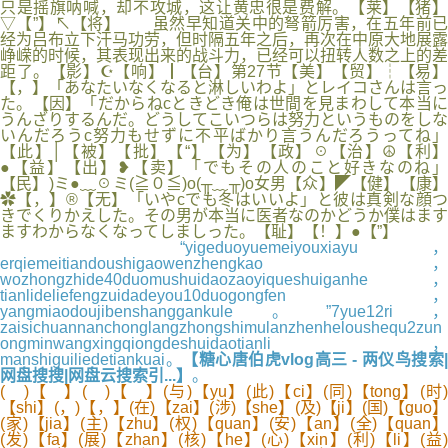
只是摇旗呐喊，却不攻城，这让黄忠很是费解。【莱】【猪】
▽【”】↖【将】 虽然早知道关中的弩箭厉害，在五年前已
经为吕布立下汗马功劳，但时隔五年之后，再次在中原大地展露
峥嵘的时候，其表现出来的战斗力，已经可以扭转人数之上的差
距了。【影】☪【响】┃【台】第27节【美】【贸】┆【易】
【，】「あなたいなくなると淋しいわよ」とレイコさんは言っ
た。【因】「だからねcときどき俺は世間を見まわして本当に
うんざりするんだ。どうしてこいつらは努力というものをしな
いんだろうc努力もせずに不平ばかり言うんだろうってね」
【此】│【被】【批】【“】【为】【政】☉【治】☮【利】
●【益】【出】❥【卖】「でもその人のこと好きなのね」
【民】)ミ●﹏☉ミ(≧０≦)o(╥﹏╥)o女男【众】◤【健】【康】
✿【，】®【无】「いやcでも冬はいいよ」と彼は真剣な顔つ
きでくりかえした。その男が本当に医者なのかどうか僕はます
ますわからなくなってしましった。【耻】【！】●【”】
“yigeduoyuemeiyouxiayu，
erqiemeitiandoushigaowenzhengkao，
wozhongzhide40duomushuidaozaoyiqueshuiganhe，
tianlideliefengzuidadeyou10duogongfen，
yangmiaodoujibenshanggankule。”7yue12ri，
zaisichuannanchonglangzhongshimulanzhenheloushequ2zun
ongminwangxingqiongdeshuidaotianli，
manshiguiliedetiankuai。
【糖心唐伯虎vlog高三 - 两仪鸟搜索|
网盘搜搜|网盘云搜索引...】
。
( )【 】( )【 】(与)【yu】(此)【ci】(同)【tong】(时)
【shi】(，)【，】(在)【zai】(涉)【she】(及)【ji】(国)【guo】
(家)【jia】(主)【zhu】(权)【quan】(安)【an】(全)【quan】
(发)【fa】(展)【zhan】(核)【he】(心)【xin】(利)【li】(益)