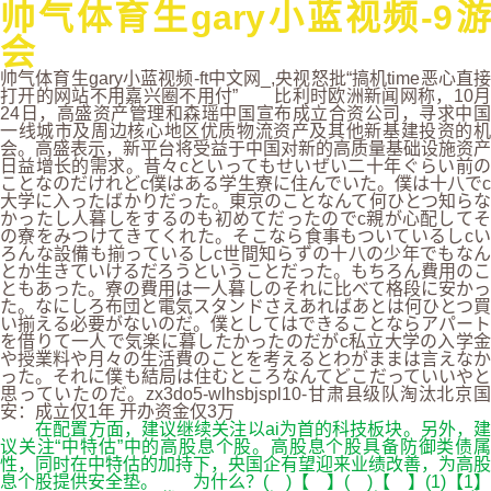
帅气体育生gary小蓝视频-9游
会
帅气体育生gary小蓝视频-ft中文网_,央视怒批“搞机time恶心直接
打开的网站不用嘉兴圈不用付” 比利时欧洲新闻网称，10月
24日，高盛资产管理和森瑶中国宣布成立合资公司，寻求中国
一线城市及周边核心地区优质物流资产及其他新基建投资的机
会。高盛表示，新平台将受益于中国对新的高质量基础设施资产
日益增长的需求。昔々cといってもせいぜい二十年ぐらい前の
ことなのだけれどc僕はある学生寮に住んでいた。僕は十八でc
大学に入ったばかりだった。東京のことなんて何ひとつ知らな
かったし人暮しをするのも初めてだったのでc親が心配してそ
の寮をみつけてきてくれた。そこなら食事もついているしcい
ろんな設備も揃っているしc世間知らずの十八の少年でもなん
とか生きていけるだろうということだった。もちろん費用のこ
ともあった。寮の費用は一人暮しのそれに比べて格段に安かっ
た。なにしろ布団と電気スタンドさえあればあとは何ひとつ買
い揃える必要がないのだ。僕としてはできることならアパート
を借りて一人で気楽に暮したかったのだがc私立大学の入学金
や授業料や月々の生活費のことを考えるとわがままは言えなか
った。それに僕も結局は住むところなんてどこだっていいやと
思っていたのだ。zx3do5-wlhsbjspl10-甘肃县级队淘汰北京国
安：成立仅1年 开办资金仅3万
在配置方面，建议继续关注以ai为首的科技板块。另外，建
议关注“中特估”中的高股息个股。高股息个股具备防御类债属
性，同时在中特估的加持下，央国企有望迎来业绩改善，为高股
息个股提供安全垫。 为什么？( )【 】( )【 】(1)【1】