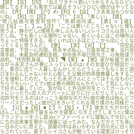
【顾】【岛】【内】「ねえワタナベ君cいつからそんなひどい
顔してるそれとも東京では最近そういうひどい顔がはやってる
の」【养】【猪】【户】✍【利】☪【益】「さあ見当もつかな
いね」【和】☏【民】 “打！”【众】「楽しい」【健】
“莺儿姑娘可曾受到惊吓？”陈群询问道。【康】σ【福】
☒【祉】─【，】︻【还】「ここは悪いところじゃないと僕も
思うよ。静かだしc環境も申しぶんないしcレイコさんは良い人
だしね。でも長くいる場所じゃない。長くいるにはこの場所は
ちょっと特殊すぎる。長くいればいるほどここから出にくくな
ってくると思うんだ」【要】┄【求】【对】【“】 “司空此
言差矣，下官一心为国，绝无半点私心，只是非常之事，当行非
常手段，未能及时通知丞相，却也是不得已而为之，以免贻误了
战机。”伏完躬身道。【反】◥【莱】▲【猪】家が裕福であり
ながら永沢さんが寮に入っているのはcその女遊びが原因だっ
た。東京に出て一人暮しなんかしたらどうしょうもなく女と遊
びまわるんじゃないかと心配した父親が四年間寮暮しをするこ
とを強制したのだ。もっとも永沢さんにとってはそんなものど
ちらでもいいことでc彼は寮の規則なんかたいして気にしない
で好きに暮していた。気が向くと外泊許可をとってガールハン
トにいったりc恋人のアパートに泊りに行ったりしていた。外
泊許可をとるのはけっこう面倒なのだがc彼の場合は殆んどフ
リーパスだったしc彼が口をきいてくれる限り僕のも同様だっ
た。【公】◈【投】■【”】©【投】◐【下】彼女たちがかわり
ばんこに洗面所で歯をみがき寝室に引き上げてしまうとc僕は
ブランディーを少し飲みcソファーベッドに寝転んで今日いち
にちの出来事を朝から順番に辿ってみた。なんだかとても長い
一日みたいに思えた。部屋の中はあいかわらず月の光に白く照
らされていた。直子とレイコさんが眠っている寝室はひっそり