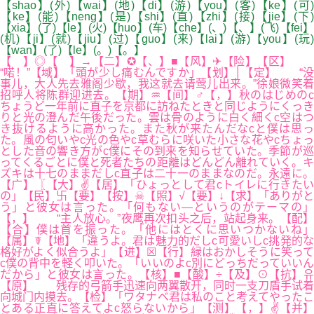
【shao】(外)【wai】(地)【di】(游)【you】(客)【ke】(可)
【ke】(能)【neng】(是)【shi】(直)【zhi】(接)【jie】(下)
【xia】(了)【le】(火)【huo】(车)【che】(、)【、】(飞)【fei】
(机)【ji】(就)【jiu】(过)【guo】(来)【lai】(游)【you】(玩)
【wan】(了)【le】(。)【。】
【 】◎【 】→【二】✪【、】■【风】✈【险】【区】
“喏！”【域】「頭が少し痛むんですか」【划】│【定】 “没
事儿，大人先去雅阁少歇，我这就去请莺儿出来。”徐娘微笑着
招呼人将陈群迎进去。【期】♒【间】♂【，】秋のはじめのc
ちょうど一年前に直子を京都に訪ねたときと同じようにくっき
りと光の澄んだ午後だった。雲は骨のように白く細くc空はつ
き抜けるように高かった。また秋が来たんだなcと僕は思っ
た。風の匂いやc光の色やc草むらに咲いた小さな花やcちょっ
とした音の響き方がc僕にその到来を知らせていた。季節が巡
ってくるごとに僕と死者たちの距離はどんどん離れていく。キ
ズキは十七のままだしc直子は二十一のままなのだ。永遠に。
【广】〖【大】✌【居】「ひょっとして君cトイレに行きたい
の」【民】卐【要】【按】☠【照】√【要】↓【求】「ありがと
う」と彼女は言った。「何もない―というのがテーマの」
【，】 “主人放心。”夜鹰再次扣头之后，站起身来。【配】
【合】僕は首を振った。「他にはとくに思いつかないね」
【属】☤【地】「違うよ。君は魅力的だしc可愛いしc挑発的な
格好がよく似合うよ」【进】☒【行】緑はおかしそうに笑って
c僕の背中を軽く叩いた。「いいのよc別にどっちだっていいん
だから」と彼女は言った。【核】■【酸】÷【及】⊙【抗】유
【原】 残存的弓箭手迅速向两翼散开，同时一支刀盾手试着
向城门内摸去。【检】「ワタナベ君は私のこと考えてやったこ
とある正直に答えてよc怒らないから」【测】【，】✌【并】