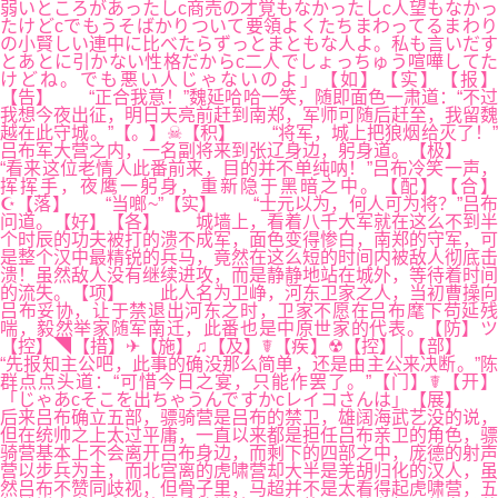
弱いところがあったしc商売の才覚もなかったしc人望もなかっ
たけどcでもうそばかりついて要領よくたちまわってるまわり
の小賢しい連中に比べたらずっとまともな人よ。私も言いだす
とあとに引かない性格だからc二人でしょっちゅう喧嘩してた
けどね。でも悪い人じゃないのよ」【如】【实】【报】
【告】 “正合我意！”魏延哈哈一笑，随即面色一肃道：“不过
我想今夜出征，明日天亮前赶到南郑，军师可随后赶至，我留魏
越在此守城。”【。】☠【积】 “将军，城上把狼烟给灭了！”
吕布军大营之内，一名副将来到张辽身边，躬身道。【极】
“看来这位老情人此番前来，目的并不单纯呐！”吕布冷笑一声，
挥挥手，夜鹰一躬身，重新隐于黑暗之中。【配】【合】
☪【落】 “当啷~”【实】 “士元以为，何人可为将？”吕布
问道。【好】【各】 城墙上，看着八千大军就在这么不到半
个时辰的功夫被打的溃不成军，面色变得惨白，南郑的守军，可
是整个汉中最精锐的兵马，竟然在这么短的时间内被敌人彻底击
溃！虽然敌人没有继续进攻，而是静静地站在城外，等待着时间
的流失。【项】 此人名为卫峥，河东卫家之人，当初曹操向
吕布妥协，让于禁退出河东之时，卫家不愿在吕布麾下苟延残
喘，毅然举家随军南迁，此番也是中原世家的代表。【防】ツ
【控】◥【措】✈【施】♫【及】☤【疾】☢【控】│【部】
“先报知主公吧，此事的确没那么简单，还是由主公来决断。”陈
群点点头道：“可惜今日之宴，只能作罢了。”【门】☤【开】
「じゃあcそこを出ちゃうんですかcレイコさんは」【展】
后来吕布确立五部，骠骑营是吕布的禁卫，雄阔海武艺没的说，
但在统帅之上太过平庸，一直以来都是担任吕布亲卫的角色，骠
骑营基本上不会离开吕布身边，而剩下的四部之中，庞德的射声
营以步兵为主，而北宫离的虎啸营却大半是羌胡归化的汉人，虽
然吕布不赞同歧视，但骨子里，马超并不是太看得起虎啸营，五