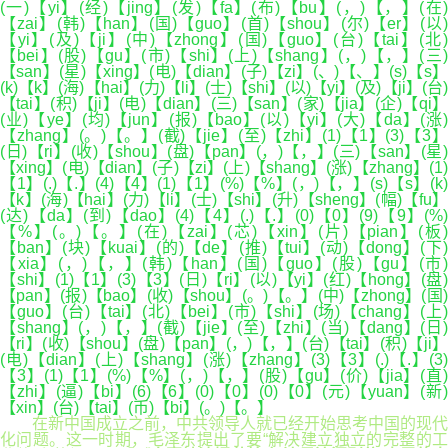
(一)【yi】(经)【jing】(发)【fa】(布)【bu】(，)【，】(在)
【zai】(韩)【han】(国)【guo】(首)【shou】(尔)【er】(以)
【yi】(及)【ji】(中)【zhong】(国)【guo】(台)【tai】(北)
【bei】(股)【gu】(市)【shi】(上)【shang】(，)【，】(三)
【san】(星)【xing】(电)【dian】(子)【zi】(、)【、】(s)【s】
(k)【k】(海)【hai】(力)【li】(士)【shi】(以)【yi】(及)【ji】(台)
【tai】(积)【ji】(电)【dian】(三)【san】(家)【jia】(企)【qi】
(业)【ye】(均)【jun】(报)【bao】(以)【yi】(大)【da】(涨)
【zhang】(。)【。】(截)【jie】(至)【zhi】(1)【1】(3)【3】
(日)【ri】(收)【shou】(盘)【pan】(，)【，】(三)【san】(星)
【xing】(电)【dian】(子)【zi】(上)【shang】(涨)【zhang】(1)
【1】(.)【.】(4)【4】(1)【1】(%)【%】(，)【，】(s)【s】(k)
【k】(海)【hai】(力)【li】(士)【shi】(升)【sheng】(幅)【fu】
(达)【da】(到)【dao】(4)【4】(.)【.】(0)【0】(9)【9】(%)
【%】(。)【。】(在)【zai】(芯)【xin】(片)【pian】(板)
【ban】(块)【kuai】(的)【de】(推)【tui】(动)【dong】(下)
【xia】(，)【，】(韩)【han】(国)【guo】(股)【gu】(市)
【shi】(1)【1】(3)【3】(日)【ri】(以)【yi】(红)【hong】(盘)
【pan】(报)【bao】(收)【shou】(。)【。】(中)【zhong】(国)
【guo】(台)【tai】(北)【bei】(市)【shi】(场)【chang】(上)
【shang】(，)【，】(截)【jie】(至)【zhi】(当)【dang】(日)
【ri】(收)【shou】(盘)【pan】(，)【，】(台)【tai】(积)【ji】
(电)【dian】(上)【shang】(涨)【zhang】(3)【3】(.)【.】(3)
【3】(1)【1】(%)【%】(，)【，】(股)【gu】(价)【jia】(直)
【zhi】(逼)【bi】(6)【6】(0)【0】(0)【0】(元)【yuan】(新)
【xin】(台)【tai】(币)【bi】(。)【。】
在新中国成立之前，中共领导人就已经开始思考中国的现代
化问题。这一时期，毛泽东提出了要“解决建立独立的完整的工