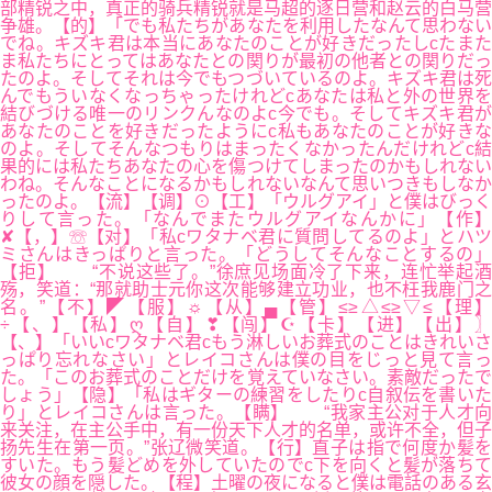
部精锐之中，真正的骑兵精锐就是马超的逐日营和赵云的白马营
争雄。【的】「でも私たちがあなたを利用したなんて思わない
でね。キズキ君は本当にあなたのことが好きだったしcたまた
ま私たちにとってはあなたとの関りが最初の他者との関りだっ
たのよ。そしてそれは今でもつづいているのよ。キズキ君は死
んでもういなくなっちゃったけれどcあなたは私と外の世界を
結びづける唯一のリンクんなのよc今でも。そしてキズキ君が
あなたのことを好きだったようにc私もあなたのことが好きな
のよ。そしてそんなつもりはまったくなかったんだけれどc結
果的には私たちあなたの心を傷つけてしまったのかもしれない
わね。そんなことになるかもしれないなんて思いつきもしなか
ったのよ。【流】【调】⊙【工】「ウルグアイ」と僕はびっく
りして言った。「なんでまたウルグアイなんかに」【作】
✘【，】☏【对】「私cワタナベ君に質問してるのよ」とハツ
ミさんはきっぱりと言った。「どうしてそんなことするの」
【拒】 “不说这些了。”徐庶见场面冷了下来，连忙举起酒
殇，笑道：“那就助士元你这次能够建立功业，也不枉我鹿门之
名。”【不】◤【服】☼【从】▄【管】≤≥△≤≥▽≤【理】
÷【、】【私】ღ【自】❣【闯】☪【卡】【进】【出】〗
【、】「いいcワタナベ君cもう淋しいお葬式のことはきれいさ
っぱり忘れなさい」とレイコさんは僕の目をじっと見て言っ
た。「このお葬式のことだけを覚えていなさい。素敵だったで
しょう」【隐】「私はギターの練習をしたりc自叙伝を書いた
り」とレイコさんは言った。【瞒】 “我家主公对于人才向
来关注，在主公手中，有一份天下人才的名单，或许不全，但子
扬先生在第一页。”张辽微笑道。【行】直子は指で何度か髪を
すいた。もう髪どめを外していたのでc下を向くと髪が落ちて
彼女の顔を隠した。【程】土曜の夜になると僕は電話のある玄