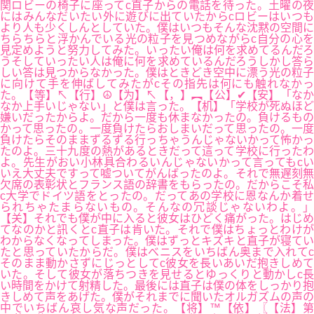
関ロビーの椅子に座ってc直子からの電話を待った。土曜の夜
にはみんなだいたい外に遊びに出ていたからcロビーはいつも
より人も少くしんとしていた。僕はいつもそんな沈黙の空間に
ちらちらと浮かんでいる光の粒子を見つめながらc自分の心を
見定めようと努力してみた。いったい俺は何を求めてるんだろ
うそしていったい人は俺に何を求めているんだろうしかし答ら
しい答は見つからなかった。僕はときどき空中に漂う光の粒子
に向けて手を伸ばしてみたがcその指先は何にも触れなかっ
た。【等】↖【行】☮【为】↖【，】︻【公】✔【安】「なか
なか上手いじゃない」と僕は言った。【机】「学校が死ぬほど
嫌いだったからよ。だから一度も休まなかったの。負けるもの
かって思ったの。一度負けたらおしまいだって思ったの。一度
負けたらそのままずるずる行っちゃうんじゃないかって怖かっ
たのよ。三十九度の熱があるときだって這って学校に行ったわ
よ。先生がおい小林具合わるいんじゃないかって言ってもcい
いえ大丈夫ですって嘘ついてがんばったのよ。それで無遅刻無
欠席の表彰状とフランス語の辞書をもらったの。だからこそ私
c大学でドイツ語をとったの。だってあの学校に恩なんか着せ
られちゃたまらないもの。そんなの冗談じゃないわよ。」
【关】それでも僕が中に入ると彼女はひどく痛がった。はじめ
てなのかと訊くとc直子は肯いた。それで僕はちょっとわけが
わからなくなってしまった。僕はずっとキズキと直子が寝てい
たと思っていたからだ。僕はべニスをいちばん奥まで入れてc
そのまま動かさずにじっとしてc彼女を長いあいだ抱きしめて
いた。そして彼女が落ちつきを見せるとゆっくりと動かしc長
い時間をかけて射精した。最後には直子は僕の体をしっかり抱
きしめて声をあげた。僕がそれまでに聞いたオルガズムの声の
中でいちばん哀し気な声だった。【将】™【依】〖【法】第