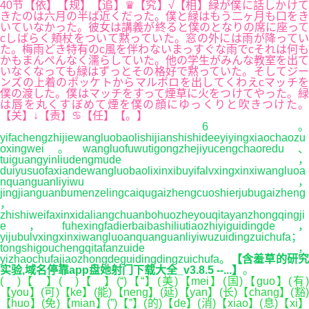
40节【依】【规】【追】♛【究】√【相】緑が僕に話しかけて
きたのは六月の半ば近くだった。僕と緑はもう二ヶ月も口をき
いていなかった。彼女は講義が終ると僕のとなりの席に座って
cしばらく頬杖をついて黙っていた。窓の外には雨が降ってい
た。梅雨どき特有のc風を伴わないまっすぐな雨でcそれは何も
かもまんぺんなく濡らしていた。他の学生がみんな教室を出て
いなくなっても緑はずっとその格好で黙っていた。そしてジー
ンズの上着のポッケトからマルボロを出してくわえcマッチを
僕の渡した。僕はマッチをすって煙草に火をつけてやった。緑
は唇を丸くすぼめて煙を僕の顔にゆっくりと吹きつけた。
【关】↓【责】♋【任】【。】
6。
yifachengzhijiewangluobaolishijianshishideeyiyingxiaochaozu
oxingwei。wangluofuwutigongzhejiyucengchaoredu、
tuiguangyinliudengmude，
duiyusuofaxiandewangluobaolixinxibuyifalvxingxinxiwangluoa
nquanguanliyiwu，
jingjianguanbumenzelingcaiqugaizhengcuoshierjubugaizheng
，
zhishiweifaxinxidaliangchuanbohuozheyouqitayanzhongqingji
e，fuhexingfadierbaibashiliutiaozhiyiguidingde，
yijubulvxingxinxiwangluoanquanguanliyiwuzuidingzuichufa；
tongshigouchengqitafanzuide，
yizhaochufajiaozhongdeguidingdingzuichufa。
【含羞草的研究
实验,域名停靠app盘她射门下载大全_v3.8.5 --...】
。
( )【 】( )【 】(“)【“】(美)【mei】(国)【guo】(有)
【you】(可)【ke】(能)【neng】(延)【yan】(长)【chang】(豁)
【huo】(免)【mian】(”)【”】(的)【de】(消)【xiao】(息)【xi】