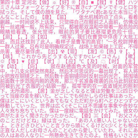
第四十章 定河北【做】☼【好】®【自】■【我】☤【健】ハツ
ミさんはフォークとナイフを下に置きcナプキンでそっと口を
拭った。そして僕の顔を見た。「ワタナベ君cあなた本当にそ
んなことしたの」【康】【监】 张允机械的点了点头，看着
蒯越，一时间说不上话来，只觉得自己在眼前之人面前，仿佛没
有一丝遮掩一般，所有的一切，都被那双温和中带着一股危险的
眼睛给看透，张允觉得，眼前的男子要比蔡瑁更危险十倍。
【测】【，】☒【如】 “将军，我们在曹营中俘虏了大批工
匠，而且还找到了此人，看样子是曹军的高官！”一名校尉押着
一群人过来，吕布可是明确规定过，战场上如果碰上工匠，不得
杀害，要尽量俘虏。【出】☢【现】┆【发】©【热】✞【、】
【咳】「これから先どうするんですかcレイコさん」【嗽】
☉【等】♥【症】【状】〗【应】℃【及】☁【时】【主】
✞【动】┆【向】 就在赵德面色大变的时候，对面的军营
中，十几支火把突然亮起，然后不可思议的一幕出现了，有人将
火把放在铜镜之上，然后数十面铜镜同时反射出的光芒，将围墙
前面数十步范围内照的透亮，那三千名准备夜袭的兵马此刻就如
同被扒光了衣服的小姑娘一般，孤零零的在一道道镜光的照射
下，无所遁形。【居】金が乏しくなると僕は労働を三c四日や
って当座の金を稼いた。どこにでも何かしらの仕事はあった。
僕はどこにいくというあてもなくただ町から町へとひとつずつ
移動していった。世界は広くcそこには不思議な事象や奇妙な
人々充ち充ちていた。僕は一度緑に電話をかけてみた。彼女の
声がたまらく聞きたかったからだ。【委】⌘【会】「お父さん
のことだけどね」緑は言った。「あの人c悪い人じゃないの
よ。ときどきひどいこと言うから頭にくるけどc少くとも根は
正直な人だしcお母さんのこと心から愛していたわ。それにあ
の人はあの人なりに一所懸命生きてきたのよ。性格もいささか