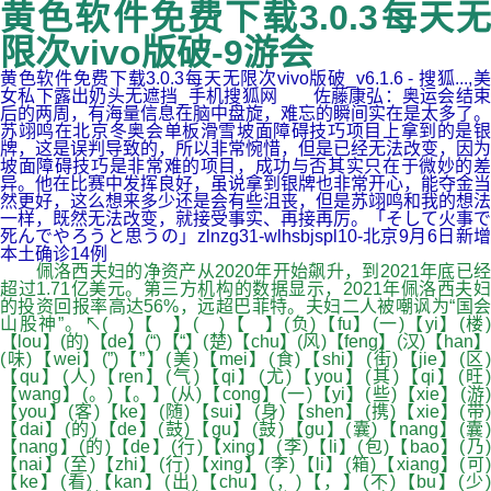
黄色软件免费下载3.0.3每天无
限次vivo版破-9游会
黄色软件免费下载3.0.3每天无限次vivo版破_v6.1.6 - 搜狐...,美
女私下露出奶头无遮挡_手机搜狐网 佐藤康弘：奥运会结束
后的两周，有海量信息在脑中盘旋，难忘的瞬间实在是太多了。
苏翊鸣在北京冬奥会单板滑雪坡面障碍技巧项目上拿到的是银
牌，这是误判导致的，所以非常惋惜，但是已经无法改变，因为
坡面障碍技巧是非常难的项目，成功与否其实只在于微妙的差
异。他在比赛中发挥良好，虽说拿到银牌也非常开心，能夺金当
然更好，这么想来多少还是会有些沮丧，但是苏翊鸣和我的想法
一样，既然无法改变，就接受事实、再接再厉。「そして火事で
死んでやろうと思うの」zlnzg31-wlhsbjspl10-北京9月6日新增
本土确诊14例
佩洛西夫妇的净资产从2020年开始飙升，到2021年底已经
超过1.71亿美元。第三方机构的数据显示，2021年佩洛西夫妇
的投资回报率高达56%，远超巴菲特。夫妇二人被嘲讽为“国会
山股神”。↖( )【 】( )【 】(负)【fu】(一)【yi】(楼)
【lou】(的)【de】(“)【“】(楚)【chu】(风)【feng】(汉)【han】
(味)【wei】(”)【”】(美)【mei】(食)【shi】(街)【jie】(区)
【qu】(人)【ren】(气)【qi】(尤)【you】(其)【qi】(旺)
【wang】(。)【。】(从)【cong】(一)【yi】(些)【xie】(游)
【you】(客)【ke】(随)【sui】(身)【shen】(携)【xie】(带)
【dai】(的)【de】(鼓)【gu】(鼓)【gu】(囊)【nang】(囊)
【nang】(的)【de】(行)【xing】(李)【li】(包)【bao】(乃)
【nai】(至)【zhi】(行)【xing】(李)【li】(箱)【xiang】(可)
【ke】(看)【kan】(出)【chu】(，)【，】(不)【bu】(少)