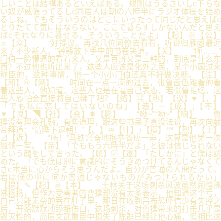
しいことは結構あるといえばある。規則はうるさいしc下らな
い奴が威張ってるしc同居人は朝の六時半にラジオ体操を始め
るしね。でもそういうのはどこにいったって同じだと思えばc
とりたてて気にはならない。ここで暮らすしかないんだと思え
ばcそれなりに暮せる。そういうことだよ」【起】※【公】
☼【众】 “好提议，再找几位同僚去看看，听说归雁阁最近
来了不少新人。”钟繇放下手中的书卷笑道。【关】 “呃……”
门伯一脸懵逼的看着来人，又是百济又是三韩的，到底是什么东
西？不过他也听出来了，这些人应该是化外之民，某个小国过来
称臣的，这种事情，他一个小小门伯还真不好做决断。【注】
【和】®【网】 时间在一点一滴的过去，张鲁面色难看的看
着这些人，他知道，这些人也是在逼自己表态，若张鲁拒绝，这
些人恐怕会直接将自己绑了吧？【络】⌘【热】【议】♥【，】
「でも私に恋してはいないのね」【造】─【成】¡【不】
▼【良】◥【社】【会】❅【影】 “呦~”“呦~”【响】 曹
操没有理会孔融，有些道理，跟这些书呆子真没法说，再次向献
帝拜道：“请陛下退朝！”【。】♒【叶】♪【挺】™【烈】【士】
⊿【近】 “喏！”马铁兴奋地抱拳答应一声，这算是他第一次
独领一军。【亲】「でももう六時半だよ」と彼は信じられない
という顔をして言った。【属】☑【遂】「たしかに」と僕は認
めた。「でも僕は別に意識的にそうきめつけてるんじゃなくて
さc本当に心からそう思うんだよ。自分が普通の人間だって。
君は僕の中に何か普通じゃないものがみつけられるかい」
【提】✎【起】☠【本】 士林关于这场刺杀风波虽然闹得沸
沸扬扬，但作为受害者的曹操却没有太多表示，他知道这个亏，
自己只能无奈的吞在肚子里，那日在收到吕布恐吓信少有失控之
后，开始默默地舔舐伤口，这场刺杀，对曹操带来的打击几乎是
毁灭性的，高层文武重臣中损失了陈群已经让他心痛，但相比这