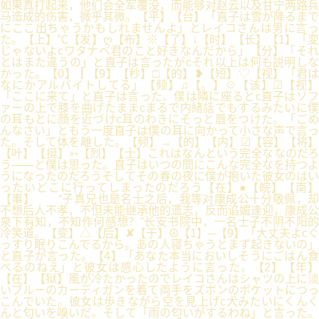
如果真打起来，他们会全军覆没，而能够对赵云以及甘宁两路兵
马造成的伤害，微乎其微。【平】【台】「直子は雪が降るまで
にここ出ちゃうかもしれませんよ」とレイコさんは男に言っ
た。【上】℃【发】ღ【布】※【了】↓【时】【长】【1】「変
じゃないよcワタナベ君のこと好きなんだから」【分】「それ
とはまた違うの」と直子は言ったがcそれ以上は何も説明しな
かった。【0】┃【9】【秒】□【的】❥【短】♡【视】「君は
なにかアルバイトしてる」【频】♫【。】☉【该】☑【视】
「ここに来て」と直子は言った。僕は隣に座るとc直子はソフ
ァーの上で膝を曲げたままcまるで内緒話でもするみたいに僕
の耳もとに顔を近づけc耳のわきにそっと唇をつけた。「ごめ
んなさい」ともう一度直子は僕の耳に向かって小さな声で言っ
た。そして体を離した。【频】→【的】【内】☑【容】【将】
【叶】【挺】➳【烈】【士】これはなんという完全ななのだろ
う――と僕は思った。直子はいつの間にこんな完全なを持つよ
うになったのだろうそしてその春の夜に僕が抱いた彼女のはい
ったいどこに行ってしまったのだろう【在】●【皖】【南】
【事】 “子真兄也是名士之后，我等对康成公十分敬佩，却
不想后人不孝，不但未能继承他的遗志，反而谄媚逢迎，康成公
泉下有知，不知作何感想？”长安书院中，一名士子不阴不阳的
冷笑道。【变】△【后】✘【于】☮【1】─【9】「大丈夫よcぐ
っすり眠りこんでるから。あの人寝ちゃうとまず起きないの」
と直子が言った。【4】「あなた本当においしそうにごはん食
べるのねえ」と彼女は感心したように言った。【2】【年】
【在】【狱】風が冷たかったのでレイコさんはシャツの上に淡
いブルーのカーディガンを着て両手をズボンのポケットにつっ
こんでいた。彼女は歩きながら空を見上げc犬みたいにくんく
んと匂いを嗅いだ。そして「雨の匂いがするわね」と言った。