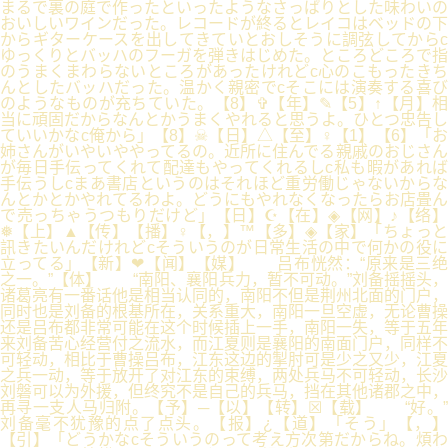
まるで裏の庭で作ったといったようなさっぱりとした味わいの
おいしいワインだった。レコードが終るとレイコはベッドの下
からギターケースを出してきていとおしそうに調弦してからc
ゆっくりとバッハのフーガを弾きはじめた。ところどころで指
のうまくまわらないところがあったけれどc心のこもったきち
んとしたバッハだった。温かく親密でcそこには演奏する喜び
のようなものが充ちていた。【8】✞【年】✎【5】↑【月】相
当に頑固だからなんとかうまくやれると思うよ。ひとつ忠告し
ていいかなc俺から」【8】☠【日】△【至】♀【1】【6】「お
姉さんがいやいややってるの。近所に住んでる親戚のおじさん
が毎日手伝ってくれて配達もやってくれるしc私も暇があれば
手伝うしcまあ書店というのはそれほど重労働じゃないからな
んとかとかやれてるわよ。どうにもやれなくなったらお店畳ん
で売っちゃうつもりだけど」【日】☪【在】◈【网】♪【络】
❅【上】▲【传】【播】♀【，】™【多】◈【家】「ちょっと
訊きたいんだけれどcそういうのが日常生活の中で何かの役に
立ってる」【新】❤【闻】【媒】 吕布恍然：“原来是三绝
之一。”【体】 “南阳、襄阳兵力，暂不可动。”刘备摇摇头，
诸葛亮有一番话他是相当认同的，南阳不但是荆州北面的门户，
同时也是刘备的根基所在，关系重大，南阳一旦空虚，无论曹操
还是吕布都非常可能在这个时候插上一手，南阳一失，等于五年
来刘备苦心经营付之流水，而江夏则是襄阳的南面门户，同样不
可轻动，相比于曹操吕布，江东这边的掣肘可是少之又少，江夏
之兵一动，等于放开了对江东的束缚，两处兵马不可轻动，长沙
刘磐可以为外援，但终究不是自己的兵马，挡在其他诸郡之中，
再寻一支人马归附。【予】─【以】【转】☒【载】 “好。”
刘备毫不犹豫的点了点头。【报】¿【道】「そう」【，】
【引】「どうかなcそういうのって考え方次第だからね。煩わ