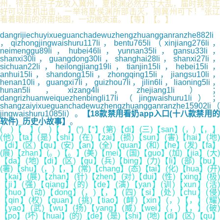
州，待孟起与子龙攻入冀州，夏侯渊必然方寸大乱，届时我等正
好可以趁机出击，一举将夏侯渊所部击灭，则冀州可下！”张辽
看着眼前的济南地图，一边微笑道。【等】【。】
dangrijiechuyixueguanchadewuzhengzhuangganranzhe882li
，qizhongjingwaishuru117li，bentu765li（xinjiang276li，
neimenggu89li，hubei46li，yunnan35li，gansu33li，
shanxi30li，guangdong30li，shanghai28li，shanxi27li，
sichuan22li，heilongjiang19li，tianjin15li，hebei15li，
anhui15li，shandong15li，zhongqing15li，jiangsu10li，
henan10li，guangxi7li，guizhou7li，jilin6li，liaoning5li，
hunan5li，xizang4li，zhejiang1li）；
dangrizhuanweiquezhenbingli17li（jingwaishuru1li）；
shangzaiyixueguanchadewuzhengzhuangganranzhe15902li（
jingwaishuru1085li）。
【18款禁用看奶app入口(十八款禁用
软件)_历史小故事】
。
( )【 】( )【 】(“)【“】(第)【di】(三)【san】(，)【，】
(他)【ta】(是)【shi】(在)【zai】(损)【sun】(害)【hai】(地)
【di】(区)【qu】(安)【an】(全)【quan】(和)【he】(发)【fa】
(展)【zhan】(。)【。】(美)【mei】(国)【guo】(加)【jia】(大)
【da】(地)【di】(区)【qu】(兵)【bing】(力)【li】(部)【bu】
(署)【shu】(，)【，】(常)【chang】(态)【tai】(化)【hua】(开)
【kai】(展)【zhan】(针)【zhen】(对)【dui】(性)【xing】(极)
【ji】(强)【qiang】(的)【de】(演)【yan】(训)【xun】(活)
【huo】(动)【dong】(，)【，】(四)【si】(处)【chu】(侵)
【qin】(权)【quan】(挑)【tiao】(衅)【xin】(，)【，】(耀)
【yao】(武)【wu】(扬)【yang】(威)【wei】(，)【，】(破)
【po】(坏)【huai】(的)【de】(是)【shi】(地)【di】(区)【qu】