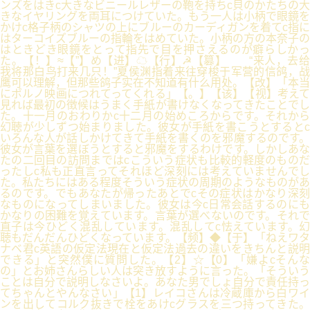
ンズをはきc大きなビニールレザーの鞄を持ちc貝のかたちの大
きなイヤリングを両耳につけていた。もう一人は小柄で眼鏡を
かけc格子柄のシャツの上にブルーのカーディガンを着てc指に
はターコイズブルーの指輪をはめていた。小柄の方の本奈子の
はときどき眼鏡をとって指先で目を押さえるのが癖らしかっ
た。【！】≈【”】め【进】☁【行】☭【篡】 “来人，去给
我将那白鸟打来几只！”夏侯渊指着来往穿梭于军营的信鸽，战
鹰可以理解，但那些鸽子实在不知道有什么用处。【改】「本当
にポルノ映画につれてってくれる」【。】【该】【视】考えて
見れば最初の徴候はうまく手紙が書けなくなってきたことでし
た。十一月のおわりかc十二月の始めころからです。それから
幻聴が少しずつ始まりました。彼女が手紙を書こうとするとc
いろんな人が話しかけてきて手紙を書くのを邪魔するのです。
彼女が言葉を選ぼうとすると邪魔をするわけです。しかしあな
たの二回目の訪問まではcこういう症状も比較的軽度のものだ
ったしc私も正直言ってそれほど深刻には考えていませんでし
た。私たちにはある程度そういう症状の周期のようなものがあ
るのです。でもあなたが帰ったあとでcその症状はかなり深刻
なものになってしまいました。彼女は今c日常会話するのにも
かなりの困難を覚えています。言葉が選べないのです。それで
直子は今ひどく混乱しています。混乱してc怯えています。幻
聴もだんだんひどくなっています。【频】◆【于】「ねえワタ
ナベ君c英語の仮定法現在と仮定法過去の違いをきちんと説明
できる」と突然僕に質問した。【2】☆【0】「嫌よcそんな
の」とお姉さんらしい人は突き放すように言った。「そういう
ことは自分で説明しなさいよ。あなた男でしょ自分で責任持っ
てちゃんとやんなさい」【1】レイコさんは冷蔵庫から白ワイ
ンを出してコルク抜きで栓をあけcグラスを三つ持ってきた。