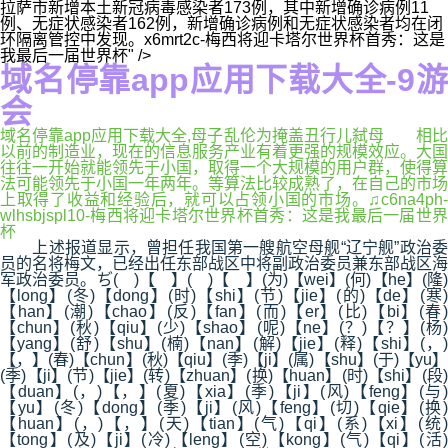
拉萨市新增本土新冠病毒感染者173例，其中新增确诊病例11
例、无症状感染者162例，新增确诊病例和无症状感染者均在闭
环隔离管控中发现。x6mrt2c-梅西将迎卡塔尔世界杯首秀：这是
我最后一届世界杯" />
域名停靠app应用下载大全-9游
会
域名停靠app应用下载大全,母子乱伦为掩盖丑行儿弑母 相比
以前的制造业，现在的信息服务产业有着更强的规模效应。大国
往往一开始就能领先于小国，取得一个大规模的用户群，使得算
法可能领先于小国一年两年。等算法比较成熟了，在自己的市场
上取得了收益和经验后，就可以占领小国的市场。♫c6na4ph-
wlhsbjspl10-梅西将迎卡塔尔世界杯首秀：这是我最后一届世界
杯
上述报道显示，曾担任我国第一艘航空母舰“辽宁舰”政治委
员的名将梅文，已经出任东部战区中将副政治委员兼东部战区海
军政治委员。ぢ( )【 】( )【 】(为)【wei】(何)【he】(隆)
【long】(冬)【dong】(时)【shi】(节)【jie】(的)【de】(寒)
【han】(潮)【chao】(反)【fan】(而)【er】(比)【bi】(春)
【chun】(秋)【qiu】(少)【shao】(呢)【ne】(？)【？】(杨)
【yang】(舒)【shu】(楠)【nan】(解)【jie】(释)【shi】(，)
【，】(春)【chun】(秋)【qiu】(季)【ji】(属)【shu】(于)【yu】
(季)【ji】(节)【jie】(转)【zhuan】(换)【huan】(时)【shi】(段)
【duan】(，)【，】(夏)【xia】(季)【ji】(风)【feng】(与)
【yu】(冬)【dong】(季)【ji】(风)【feng】(切)【qie】(换)
【huan】(，)【，】(天)【tian】(气)【qi】(系)【xi】(统)
【tong】(及)【ji】(冷)【leng】(空)【kong】(气)【qi】(活)