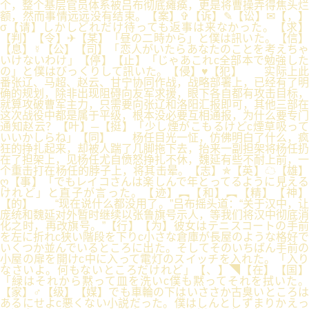
个，整个基层官员体系被吕布彻底瘫痪，更是将曹操弄得焦头烂
额，然而事情远远没有结束。【案】✞【诉】✎【讼】✉【，】
σ【请】しかしどれだけ待っても返事は来なかった。【求】
【判】【令】✈【某】「昼の二時から」と僕は訊いた。【信】
【息】☿【公】【司】「恋人がいたらあなたのことを考えちゃ
いけないわけ」【停】【止】「じゃあこれc全部本で勉強した
の」と僕はびっくりして訊いた。【侵】♥【犯】 实际上此
番张辽、马超、赵云、甘宁协同作战，战略部署上，已经有了明
确的规划，除非出现阻碍向友军求援，眼下各自都有攻击目标，
就算攻破曹军主力，只需要向张辽和洛阳汇报即可，其他三部在
这次战役中都是属于平级，根本没必要互相通报，为什么要专门
通知赵云？【叶】─【挺】「少し煙がこもるけどc煙草吸って
いいかしらね」【同】 杨任目光一怔，仿佛明白了什么，疯
狂的挣扎起来，却被人踹了几脚拖下去，抬来一副担架将杨任扔
在了担架上，见杨任尤自愤怒挣扎不休，魏延有些不耐上前，一
个重击打在杨任的脖子上，将其击晕。【志】✯【英】☁【雄】
ღ【事】「でもレイコさんは楽しんで年とってるように見える
けれど」と直子が言った。【迹】︻【和】︻【精】【神】
【的】 “现在说什么都没用了。”吕布摇头道：“关于汉中，让
庞统和魏延对外暂时继续以张鲁旗号示人，等我们将汉中彻底消
化之时，再改旗号。”【行】【为】彼女はテニスコートの手前
を左に折れc狭い階段を下りc小さな倉庫が長屋のような格好で
いくつか並んでいるところに出た。そしてそのいちばん手前の
小屋の扉を開けc中に入って電灯のスイッチを入れた。「入り
なさいよ。何もないところだけれど」【、】◥【在】【国】
「緑はそれから黙って皿を洗いc僕も黙ってそれを拭いた。
【家】♂【级】【媒】でも車輪の下はいささか古臭いところは
あるにせよc悪くない小説だった。僕はしんとしずまりかえっ