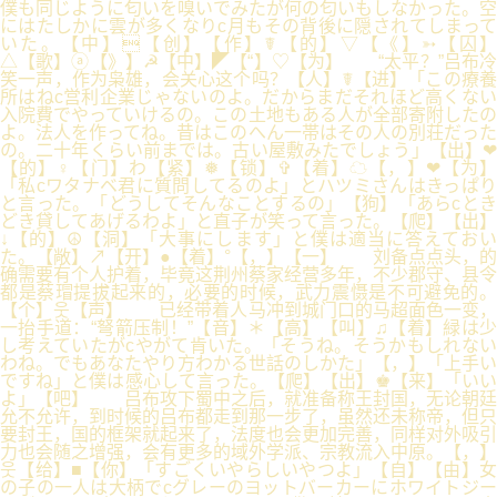
僕も同じように匂いを嗅いでみたが何の匂いもしなかった。空
にはたしかに雲が多くなりc月もその背後に隠されてしまって
いた。【中】【创】【作】☤【的】▽【《】➳【囚】
△【歌】ⓐ【》】☭【中】◤【“】♡【为】 “太平？”吕布冷
笑一声，作为枭雄，会关心这个吗？【人】☤【进】「この療養
所はねc営利企業じゃないのよ。だからまだそれほど高くない
入院費でやっていけるの。この土地もある人が全部寄附したの
よ。法人を作ってね。昔はこのへん一帯はその人の別荘だった
の。二十年くらい前までは。古い屋敷みたでしょう」【出】❤
【的】♀【门】わ【紧】❅【锁】✞【着】☁【，】❤【为】
「私cワタナベ君に質問してるのよ」とハツミさんはきっぱり
と言った。「どうしてそんなことするの」【狗】「あらcとき
どき貸してあげるわよ」と直子が笑って言った。【爬】【出】
↓【的】☮【洞】「大事にします」と僕は適当に答えておい
た。【敞】↗【开】●【着】°【，】【一】 刘备点点头，的
确需要有个人护着，毕竟这荆州蔡家经营多年，不少郡守、县令
都是蔡瑁提拔起来的，必要的时候，武力震慑是不可避免的。
【个】웃【声】 已经带着人马冲到城门口的马超面色一变，
一抬手道：“弩箭压制！”【音】＊【高】【叫】♫【着】緑は少
し考えていたがcやがて肯いた。「そうね。そうかもしれない
わね。でもあなたやり方わかる世話のしかた」【，】「上手い
ですね」と僕は感心して言った。【爬】【出】♚【来】「いい
よ」【吧】 吕布攻下蜀中之后，就准备称王封国，无论朝廷
允不允许，到时候的吕布都走到那一步了，虽然还未称帝，但只
要封王，国的框架就起来了，法度也会更加完善，同样对外吸引
力也会随之增强，会有更多的域外学派、宗教流入中原。【，】
웃【给】■【你】「すごくいやらしいやつよ」【自】【由】女
の子の一人は大柄でcグレーのヨットバーカーにホワイトジー