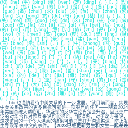
(和)【he】(平)【ping】(稳)【wen】(定)【ding】(，)【，】(动)
【dong】(摇)【yao】(的)【de】(是)【shi】(各)【ge】(国)
【guo】(追)【zhui】(求)【qiu】(发)【fa】(展)【zhan】(繁)
【fan】(荣)【rong】(的)【de】(根)【gen】(基)【ji】(。)【。】
(美)【mei】(国)【guo】(的)【de】(这)【zhe】(些)【xie】(做)
【zuo】(法)【fa】(及)【ji】(其)【qi】(背)【bei】(后)【hou】
(的)【de】(用)【yong】(意)【yi】(值)【zhi】(得)【de】(我)
【wo】(们)【men】(高)【gao】(度)【du】(警)【jing】(惕)
【ti】(。)【。】(”)【”】(景)【jing】(建)【jian】(峰)【feng】
(表)【biao】(示)【shi】(，)【，】(中)【zhong】(国)【guo】
(崇)【chong】(尚)【shang】(“)【“】(以)【yi】(和)【he】(为)
【wei】(贵)【gui】(”)【”】(“)【“】(和)【he】(而)【er】(不)
【bu】(同)【tong】(”)【”】(“)【“】(协)【xie】(和)【he】(万)
【wan】(邦)【bang】(”)【”】(，)【，】(秉)【bing】(持)
【chi】(的)【de】(是)【shi】(利)【li】(己)【ji】(达)【da】(人)
【ren】(、)【、】(兼)【jian】(善)【shan】(天)【tian】(下)
【xia】(的)【de】(价)【jia】(值)【zhi】(取)【qu】(向)
【xiang】(，)【，】(坚)【jian】(守)【shou】(的)【de】(是)
【shi】(“)【“】(大)【da】(道)【dao】(之)【zhi】(行)【xing】
(，)【，】(天)【tian】(下)【xia】(为)【wei】(公)【gong】(”)
【”】(的)【de】(治)【zhi】(理)【li】(原)【yuan】(则)【ze】
(。)【。】
bbc也谨慎看待中美关系的下一步发展。“就目前而言，实现
中美关系改善的更多目标可能是一项艰巨的任务——随着2024
年美国总统大选临近，华盛顿的反华言论肯定会升温，因此更广
泛的对华合作对拜登来说可能很难。”报道称，对于双方来说，
这次访问的一个令人满意的结果可能只是打开沟通渠道，防止发
生导致军事冲突的事件。
【2023已经更新男生和女生一起差