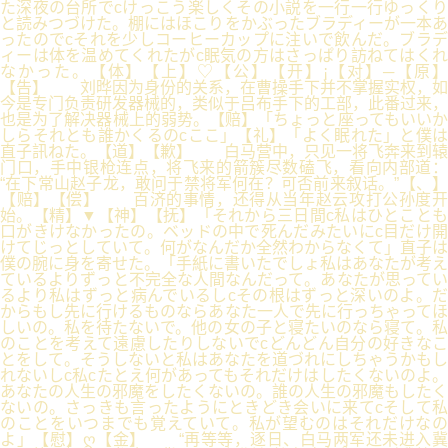
た深夜の台所でcけっこう楽しくその小説を一行一行ゆっくり
と読みつづけた。棚にはほこりをかぶったブラディーが一本あ
ったのでcそれを少しコーヒーカップに注いで飲んだ。ブラデ
ィーは体を温めてくれたがc眠気の方はさっぱり訪ねてはくれ
なかった。【体】【上】♡【公】【开】¡【对】─【原】
【告】 刘晔因为身份的关系，在曹操手下并不掌握实权，如
今是专门负责研发器械的，类似于吕布手下的工部，此番过来，
也是为了解决器械上的弱势。【赔】「ちょっと座ってもいいか
しらそれとも誰かくるのcここ」【礼】「よく眠れた」と僕は
直子訊ねた。【道】【歉】 白马营中，只见一将飞奔来到辕
门口，手中银枪连点，将飞来的箭簇尽数磕飞，看向内部道：
“在下常山赵子龙，敢问于禁将军何在？可否前来叙话。”【、】
【赔】【偿】 百济的事情，还得从当年赵云攻打公孙度开
始。【精】▼【神】【抚】「それから三日間c私はひとことも
口がきけなかったの。ベッドの中で死んだみたいにc目だけ開
けてじっとしていて。何がなんだか全然わからなくて」直子は
僕の腕に身を寄せた。「手紙に書いたでしょ私はあなたが考え
ているよりずっと不完全な人間なんだって。あなたが思ってい
るより私はずっと病んでいるしcその根はずっと深いのよ。だ
からもし先に行けるものならあなた一人で先に行っちゃってほ
しいの。私を待たないで。他の女の子と寝たいのなら寝て。私
のことを考えて遠慮したりしないでcどんどん自分の好きなこ
とをして。そうしないと私はあなたを道づれにしちゃうかもし
れないしc私cたとえ何があってもそれだけはしたくないのよ。
あなたの人生の邪魔をしたくないの。誰の人生の邪魔もしたく
ないの。さっきも言ったようにときどき会いに来てcそして私
のことをいつまでも覚えていて。私が望むのはそれだけなの
よ」【慰】ღ【金】 “再等等，逐日、白马两军还未进入冀