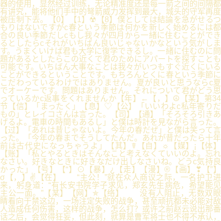
器的使用，显然经过训练，无论精准度还是每一箭之间的间隔都
有讲究，能将他们手中的弩箭威力发挥到最大，城头的守军再度
被压制下去。【0】【1】☢【8】僕としては結論を急がせるつ
もりはないですがc春という季節は何かを新しく始めるには都
合の良い季節だしcもし我々が四月から一緒に住むことができ
るとしたらcそれがいちばん良いじゃないかなという気がしま
す。うまくいけば君も大学に復学できるし。一緒に住むのに問
題があるとしたらこの近くで君のためにアパートを探すことも
可能です。いちばん大事なことは我々がいつもすぐ近くにいる
ことができるということです。もちろんとくに春という季節に
こだわっているわけではありません。夏が良いと思うならc夏
でオーケーです。問題はありません。それについて君がどう思
っているかc返事をくれませんか【年】←【，】☮【某】第34
节【信】「まったく」【息】♡【公】「いいわよc私年寄りだ
もの」とレイコさんは言った。【司】【通】「そろそろ引きあ
げるよ。電車の時間もあるし」と僕は時計を見ながら言った。
【过】「あれは昔じゃないよ。今年の春だぜ」と僕は笑って言
った。「今年の春までそうしてたんだ。あれが昔だったら十年
前は古代史になっちゃうよ」【其】☤【自】☼【媒】¡【体】
【账】「私とやるときはそんなこと考えなくていいのよ。忘れ
なさい。好きなときに好きなだけ出しなさいね。どうc気持良
かった」【号】【“】⊙【暴】¿【走】【漫】®【画】❣【”】
σ【，】✌【在】 “主公！”就在众人商议之际，一名护卫进
来，躬身道：“有长安书院学子求见，郑玄先生病危，希望能见
主公一面。”【某】【网】✯【络】 没有人阻止，无数双眼
睛看向于禁这边，一场注定失败的战争，甚至顽抗都未必能对敌
人造成任何伤害，这样的战争，怎么打？或许之前赵云说出那番
话之后，会觉得狂妄，但此刻，就算是曹军将士也不得不承认，