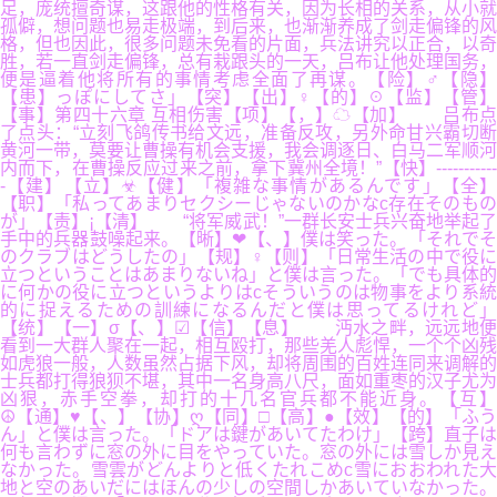
足，庞统擅奇谋，这跟他的性格有关，因为长相的关系，从小就
孤僻，想问题也易走极端，到后来，也渐渐养成了剑走偏锋的风
格，但也因此，很多问题未免看的片面，兵法讲究以正合，以奇
胜，若一直剑走偏锋，总有栽跟头的一天，吕布让他处理国务，
便是逼着他将所有的事情考虑全面了再谋。【险】♂【隐】
【患】っぽにしてさ」【突】【出】♀【的】☉【监】【管】
【事】第四十六章 互相伤害【项】【，】☁【加】 吕布点
了点头：“立刻飞鸽传书给文远，准备反攻，另外命甘兴霸切断
黄河一带，莫要让曹操有机会支援，我会调逐日、白马二军顺河
内而下，在曹操反应过来之前，拿下冀州全境！”【快】-----------
-【建】【立】☣【健】「複雑な事情があるんです」【全】
【职】「私ってあまりセクシーじゃないのかなc存在そのもの
が」【责】¡【清】 “将军威武！”一群长安士兵兴奋地举起了
手中的兵器鼓噪起来。【晰】❤【、】僕は笑った。「それでそ
のクラブはどうしたの」【规】♀【则】「日常生活の中で役に
立つということはあまりないね」と僕は言った。「でも具体的
に何かの役に立つというよりはcそういうのは物事をより系統
的に捉えるための訓練になるんだと僕は思ってるけれど」
【统】【一】σ【、】☑【信】【息】 沔水之畔，远远地便
看到一大群人聚在一起，相互殴打，那些羌人彪悍，一个个凶残
如虎狼一般，人数虽然占据下风，却将周围的百姓连同来调解的
士兵都打得狼狈不堪，其中一名身高八尺，面如重枣的汉子尤为
凶狠，赤手空拳，却打的十几名官兵都不能近身。【互】
☮【通】♥【、】【协】ღ【同】□【高】●【效】【的】「ふう
ん」と僕は言った。「ドアは鍵があいてたわけ」【跨】直子は
何も言わずに窓の外に目をやっていた。窓の外には雪しか見え
なかった。雪雲がどんよりと低くたれこめc雪におおわれた大
地と空のあいだにはほんの少しの空間しかあいていなかった。