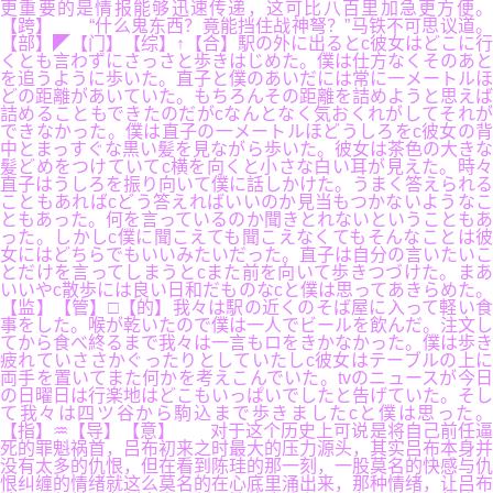
更重要的是情报能够迅速传递，这可比八百里加急更方便。
【跨】 “什么鬼东西？竟能挡住战神弩？”马铁不可思议道。
【部】◤【门】【综】↑【合】駅の外に出るとc彼女はどこに行
くとも言わずにさっさと歩きはじめた。僕は仕方なくそのあと
を追うように歩いた。直子と僕のあいだには常に一メートルほ
どの距離があいていた。もちろんその距離を詰めようと思えば
詰めることもできたのだがcなんとなく気おくれがしてそれが
できなかった。僕は直子の一メートルほどうしろをc彼女の背
中とまっすぐな黒い髪を見ながら歩いた。彼女は茶色の大きな
髪どめをつけていてc横を向くと小さな白い耳が見えた。時々
直子はうしろを振り向いて僕に話しかけた。うまく答えられる
こともあればcどう答えればいいのか見当もつかないようなこ
ともあった。何を言っているのか聞きとれないということもあ
った。しかしc僕に聞こえても聞こえなくてもそんなことは彼
女にはどちらでもいいみたいだった。直子は自分の言いたいこ
とだけを言ってしまうとcまた前を向いて歩きつづけた。まあ
いいやc散歩には良い日和だものなcと僕は思ってあきらめた。
【监】【管】□【的】我々は駅の近くのそば屋に入って軽い食
事をした。喉が乾いたので僕は一人でビールを飲んだ。注文し
てから食べ終るまで我々は一言もロをきかなかった。僕は歩き
疲れていささかぐったりとしていたしc彼女はテーブルの上に
両手を置いてまた何かを考えこんでいた。tvのニュースが今日
の日曜日は行楽地はどこもいっぱいでしたと告げていた。そし
て我々は四ツ谷から駒込まで歩きましたcと僕は思った。
【指】♒【导】【意】 对于这个历史上可说是将自己前任逼
死的罪魁祸首，吕布初来之时最大的压力源头，其实吕布本身并
没有太多的仇恨，但在看到陈珪的那一刻，一股莫名的快感与仇
恨纠缠的情绪就这么莫名的在心底里涌出来，那种情绪，让吕布