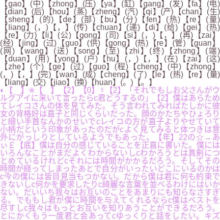
【gao】(中)【zhong】(压)【ya】(缸)【gang】(发)【fa】(电)
【dian】(后)【hou】(蒸)【zheng】(汽)【qi】(产)【chan】(生)
【sheng】(的)【de】(部)【bu】(分)【fen】(热)【re】(量)
【liang】(，)【，】(传)【chuan】(递)【di】(给)【gei】(热)
【re】(力)【li】(公)【gong】(司)【si】(，)【，】(再)【zai】
(经)【jing】(过)【guo】(供)【gong】(热)【re】(管)【guan】
(网)【wang】(送)【song】(至)【zhi】(终)【zhong】(端)
【duan】(用)【yong】(户)【hu】(，)【，】(在)【zai】(这)
【zhe】(个)【ge】(过)【guo】(程)【cheng】(中)【zhong】
(，)【，】(完)【wan】(成)【cheng】(了)【le】(热)【re】(量)
【liang】(交)【jiao】(换)【huan】(。)【。】
◐【 】✯【 】【2】【0】☿【2】「それでもしお父さんがウ
ルグアイに来いて言ったらc君どうするの」【2】僕はあらため
てレイコさんの体を見てみた。そう言われてみればたしかに彼
女の背格好は直子と同じくらいだった。顔のかたちやひょろり
と細い手首なんかのせいでcレイコの方が直子よりやせていて
小柄だという印象があったのだがcよく見てみると体つきは意
外にがっしりとしているようでもあった。【年】22の☆→あ
ぃ￡【底】僕は自分の感じていることを正直に書いた。僕には
いろんなことがまだよくわからないしcわかろうとは真剣につ
とめているけれどcそれには時間がかかるだろう。そしてその
時間が経ってしまったあとで自分がいったいどこにいるのかは
c今の僕には皆目見当もつかない。だから僕は君に何も約束で
きないしc何かを要求したりc綺麗な言葉を並べるわけにはいか
ない。だいいち我々はお互いのことをあまりにも知らなさすぎ
る。でももし君が僕に時間を与えてくれるならc僕はベストを
尽すしc我々はもっとお互いを知りあうことができるだろう。
とにかくもう一度君と会あってcゆっくりと話をしたい。キズ