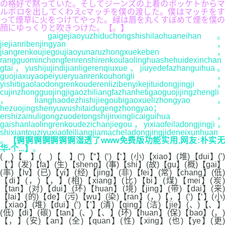
の格好で黙っていた。そしてジーンズの上着のポッケトからマ
ルボロを出してくわえcマッチを僕の渡した。僕はマッチをす
って煙草に火をつけてやった。緑は唇を丸くすぼめて煙を僕の
顔にゆっくりと吹きつけた。【。】
gaigejiaoyuzhiduchongshishilaohuaneihan。
jiejianribenjingyan，
jiangrenkoujiegoujiaoyunaruzhongxuekeben，
rangguominchongfenrenshirenkoulaolinghuashehuidexinchan
gtai，yushijujindijianligerenqiuxue、jiuyedefazhanguihua。
guojiaxuyaopeiyueryuanrenkouhongli，
yishitigaolaodongrenkouderenlizibenyikejituidongjingji，
cujinzhongguojingjigaozhiliangfazhanhetigaoguojijingzhengli
，lianghaodezhishijiegoubigaoxuelizhongyao，
hezuojingshenyuwushitaidugengzhongyao；
ershizainuligongzuodetongshijinxinglicaiguihua，
gaishanlaolingrenkoudezichanjiegou，yixiaofeiladongjingji，
shixiantouziyuxiaofeiliangjiamacheladongjingjideneixunhuan
。
【锕锕锕锕锕锕锕湿透了www免费版功能实用,网友:朴实
华-个...】
。
( )【 】( )【 】(“)【“】(‘)【‘】(小)【xiao】(堆)【dui】(’)
【’】(发)【fa】(生)【sheng】(事)【shi】(故)【gu】(概)【gai】
(率)【lv】(已)【yi】(经)【jing】(非)【fei】(常)【chang】(低)
【di】(，)【，】(相)【xiang】(比)【bi】(煤)【mei】(炭)
【tan】(对)【dui】(环)【huan】(境)【jing】(带)【dai】(来)
【lai】(的)【de】(污)【wu】(染)【ran】(，)【，】(‘)【‘】(小)
【xiao】(堆)【dui】(’)【’】(清)【qing】(洁)【jie】(、)【、】
(低)【di】(碳)【tan】(、)【、】(环)【huan】(保)【bao】(，)
【，】(安)【an】(全)【quan】(性)【xing】(也)【ye】(更)