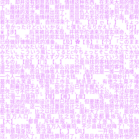
诧异，却并没有刻意去压制，情绪这种东西，在无关大局的情况
下，最好还是不要憋着，那样很容易憋出心理变态，吕布很注意
自己情绪的发泄，既然出现了，而且仇人也已经被逮到了自己眼
前，既然这股负面情绪出现了，而且双方无论在哪个方面，都有
着不可调和的矛盾，自然得来个了断。【见】ღ【，】「ちょっ
と早かったけどcいいかな」と僕もどなりかえした。【对】
♛【涉】 后来被吕布发现，并将华佗请来为郑玄续命，才好
转了一些，不过当时的郑玄显然将吕布和袁绍当成了一丘之貉，
已经做好慷慨赴死的准备。【及】✿【多】☿【个】「このまま
の方がいいみたいね」と緑は言った。「花瓶に移さなくていい
みたい。こういう風にしてるとc今ちょっとそこの水辺で水仙
をつんできてとりあえずグラスにさしてあるっていう感じがす
るもの」【部】【门】【、】 只是当找到客栈的时候，才知
道之前郑小同等人为什么那么讥讽他们，这长安城的客栈，可不
是一般的贵，而且卫峥等人自恃身份，选的还是一等一的酒楼，
一个人一晚的住宿费就是上千大钱。【管】 “非是妙计！”诸
葛亮摇头笑道：“蔡瑁犯上作乱，弑杀恩主，有德之士莫不唾
弃，荆襄百姓无人不恨，如今主公已然手握大义，何惧宵小？亮
愿凭三寸不烂之舌，游说各地郡守、县令归附主公，不过却要向
主公借一员猛将！”【理】【难】【度】 洛阳的建设还在继
续，城池的规划和设计虽然已经出来，但要建成，保守估计也得
五年的时间，这一次经过重新设计之后，洛阳是按照世界级的大
都市来建设的，比之以往的洛阳城，面积大了三倍不止，能容纳
三百万人口，建成后，比之如今的长安都要恢弘几分。
【大】 “都督，斥候来报，刘备已经带了张飞、黄忠等猛
将，汇合刘磐，起兵五万入侵襄阳，不少县城已经降了！”张允
来到蔡瑁身边，苦涩道。【、】【风】 一开始，庞统抱怨
过，但时间久了，庞统也算明白了，这是吕布在有意弥补他的不