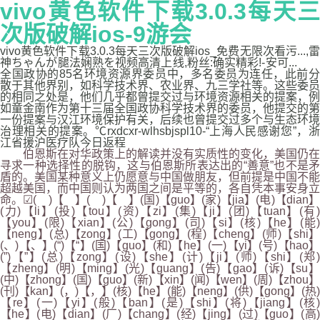
vivo黄色软件下载3.0.3每天三
次版破解ios-9游会
vivo黄色软件下载3.0.3每天三次版破解ios_免费无限次看污...,雷
神ちゃんが腿法娴熟を视频高清上线,粉丝:确实精彩!-安可...
全国政协的85名环境资源界委员中，多名委员为连任，此前分
散于其他界别，如科学技术界、农业界、九三学社等。这些委员
的相同之处是，他们几乎都曾提交过与环境资源相关的提案，例
如童金南作为第十三届全国政协科学技术界的委员，他提交的第
一份提案与汉江环境保护有关，后续也曾提交过多个与生态环境
治理相关的提案。℃rxdcxr-wlhsbjspl10-“上海人民感谢您”，浙
江省援沪医疗队今日返程
伯恩斯在对华政策上的解读并没有实质性的变化，美国仍在
寻求一种选择性的脱钩，这与伯恩斯所表达出的“善意”也不是矛
盾的。美国某种意义上仍愿意与中国做朋友，但前提是中国不能
超越美国，而中国则认为两国之间是平等的，各自凭本事安身立
命。☑( )【 】( )【 】(国)【guo】(家)【jia】(电)【dian】
(力)【li】(投)【tou】(资)【zi】(集)【ji】(团)【tuan】(有)
【you】(限)【xian】(公)【gong】(司)【si】(核)【he】(能)
【neng】(总)【zong】(工)【gong】(程)【cheng】(师)【shi】
(、)【、】(“)【“】(国)【guo】(和)【he】(一)【yi】(号)【hao】
(”)【”】(总)【zong】(设)【she】(计)【ji】(师)【shi】(郑)
【zheng】(明)【ming】(光)【guang】(告)【gao】(诉)【su】
(中)【zhong】(国)【guo】(新)【xin】(闻)【wen】(周)【zhou】
(刊)【kan】(，)【，】(核)【he】(能)【neng】(供)【gong】(热)
【re】(一)【yi】(般)【ban】(是)【shi】(将)【jiang】(核)
【he】(电)【dian】(厂)【chang】(经)【jing】(过)【guo】(高)