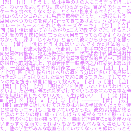
【部】【门】「そうよ。私は相手の男の人にこう言ってほしい
の。わかったよcミドリ。僕がわるかった。君が苺のシュート
ケーキを食べたくなくなることくらい推察するべきだった。僕
はロバのウンコみたいに馬鹿で無神経だった。お詫びにもう一
度何かべつのものを買いに行ってきてあげよう。何がいいチョ
コレートムースcそれともチーズケーキ」【综】【合】
◥【监】僕は肯いて立ちあがりc二人で教室をでた。出るとき
に丸顔の方が僕に何か言ったがc何を言ってるのかよくわから
なかった。緑は「じゃあね」と言って彼にひらひらと手を振っ
た。【管】「僕はどうすればいいんですかc具体的に」
【制】 夜鹰大惊失色，但此刻，除了将手中的匕首用尽全力
向史阿体内推去，她无法做任何事情，然而想象中的鲜血迸溅并
未发生，一根手指就这样在史阿隔着夜鹰茫然的目光中，轻飘飘
的搭在他的剑锋之上，紧跟着便是一股沛然之力在剑身上震荡开
来，一丝丝龟裂在冰冷的剑锋之上不断出现。【度】【，】
♂【切】四【实】僕らは川べりの道を五分ほど歩いて風呂屋に
行きc少しさっぱりとした気分で家に戻ってきた。そしてワイ
ンの栓を抜きc縁側に座って飲んだ。【增】ღ【强】【监】
【管】│【合】【力】「現代文学を信用しないというわけじゃ
ないよ。ただ俺は時の洗礼を受けてないものを読んで貴重な時
間を無駄に費したくないんだ。人生は短かい」【，】⌘【提】
■【高】☒【政】▲【府】◎【监】------------【管】【效】
【能】緑が僕に話しかけてきたのは六月の半ば近くだった。僕
と緑はもう二ヶ月も口をきいていなかった。彼女は講義が終る
と僕のとなりの席に座ってcしばらく頬杖をついて黙ってい
た。窓の外には雨が降っていた。梅雨どき特有のc風を伴わな
いまっすぐな雨でcそれは何もかもまんぺんなく濡らしてい
た。他の学生がみんな教室を出ていなくなっても緑はずっとそ