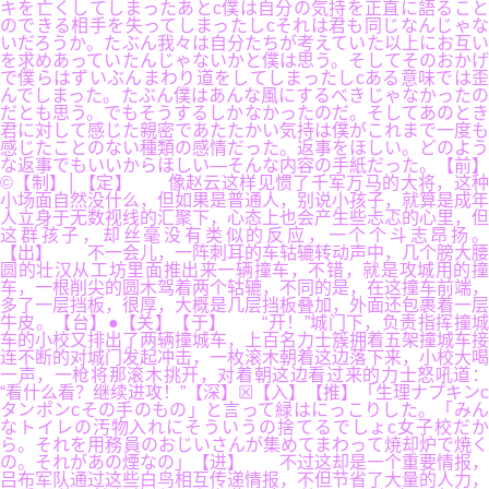
キを亡くしてしまったあとc僕は自分の気持を正直に語ること
のできる相手を失ってしまったしcそれは君も同じなんじゃな
いだろうか。たぶん我々は自分たちが考えていた以上にお互い
を求めあっていたんじゃないかと僕は思う。そしてそのおかげ
で僕らはずいぶんまわり道をしてしまったしcある意味では歪
んでしまった。たぶん僕はあんな風にするべきじゃなかったの
だとも思う。でもそうするしかなかったのだ。そしてあのとき
君に対して感じた親密であたたかい気持は僕がこれまで一度も
感じたことのない種類の感情だった。返事をほしい。どのよう
な返事でもいいからほしい―そんな内容の手紙だった。【前】
©【制】│【定】 像赵云这样见惯了千军万马的大将，这种
小场面自然没什么，但如果是普通人，别说小孩子，就算是成年
人立身于无数视线的汇聚下，心态上也会产生些忐忑的心里，但
这群孩子，却丝毫没有类似的反应，一个个斗志昂扬。
【出】 不一会儿，一阵刺耳的车轱辘转动声中，几个膀大腰
圆的壮汉从工坊里面推出来一辆撞车，不错，就是攻城用的撞
车，一根削尖的圆木驾着两个轱辘，不同的是，在这撞车前端，
多了一层挡板，很厚，大概是几层挡板叠加，外面还包裹着一层
牛皮。【台】●【关】【于】 “开！”城门下，负责指挥撞城
车的小校又排出了两辆撞城车，上百名力士簇拥着五架撞城车接
连不断的对城门发起冲击，一枚滚木朝着这边落下来，小校大喝
一声，一枪将那滚木挑开，对着朝这边看过来的力士怒吼道：
“看什么看？继续进攻！”【深】☒【入】【推】「生理ナプキンc
タンポンcその手のもの」と言って緑はにっこりした。「みん
なトイレの汚物入れにそういうの捨てるでしょc女子校だか
ら。それを用務員のおじいさんが集めてまわって焼却炉で焼く
の。それがあの煙なの」【进】 不过这却是一个重要情报，
吕布军队通过这些白鸟相互传递情报，不但节省了大量的人力，