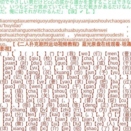
切でやさしい男だけどc心の底から誰かを愛することはできな
い。いつもどこか覚めていてcそしてただ乾きがあるだけなん
だ。俺にはそれがわかるんだ」【误】✔【。】
liaoningdaxuemeiguoyudongyayanjiuyuanjiaoshoulvchaogaos
u“buyidao”，
xianzaihanguomeitichaozuoduihuabuyouhaofenwei，
pohuaizhonghanyouhaoguanxi，yiwanquanmeiyoudeshi，
tongguozhizaoyaoyandefangshixuanranzaochengfumianxiaog
uo。
【《二人扑克剧烈运动视频教程》蓝光原盘在线观看-垣
影视】
。
( )【 】( )【 】(“)【“】(我)【wo】(们)【men】(要)
【yao】(求)【qiu】(检)【jian】(察)【cha】(人)【ren】(员)
【yuan】(对)【dui】(过)【guo】(问)【wen】(或)【huo】(干)
【gan】(预)【yu】(、)【、】(插)【cha】(手)【shou】(的)
【de】(情)【qing】(况)【kuang】(均)【jun】(予)【yu】(以)
【yi】(记)【ji】(录)【lu】(报)【bao】(告)【gao】(。)【。】
(但)【dan】(也)【ye】(要)【yao】(求)【qiu】(把)【ba】(过)
【guo】(问)【wen】(或)【huo】(干)【gan】(预)【yu】(、)
【、】(插)【cha】(手)【shou】(行)【xing】(为)【wei】(与)
【yu】(有)【you】(关)【guan】(领)【ling】(导)【dao】(的)
【de】(批)【pi】(示)【shi】(、)【、】(督)【du】(促)【cu】
(、)【、】(指)【zhi】(导)【dao】(等)【deng】(正)【zheng】
(常)【chang】(履)【lv】(职)【zhi】(行)【xing】(为)【wei】(区)
【qu】(分)【fen】(开)【kai】(来)【lai】(。)【。】(”)【”】(最)
【zui】(高)【gao】(检)【jian】(检)【jian】(务)【wu】(督)
【du】(察)【cha】(局)【ju】(负)【fu】(责)【ze】(人)【ren】
(详)【xiang】(细)【xi】(介)【jie】(绍)【shao】(了)【le】(应)