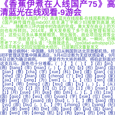
《香蕉伊煮在人线国产75》高
清蓝光在线观看-9游会
《香蕉伊煮在人线国产75》高清蓝光在线观看-在线观看高清hd,
《国产麻传媒作品mdx007,给丰满丁字裤少妇按摩到高潮,男
人... 随着市三环内城中村改造的完成，黄大发在商业上的方
向也有所转向。2014年，黄大发参股了多个商业管理有限公
司，这些公司多从事房屋租赁、物业服务、商业项目投资等业
务。 “丢就丢了。”良久，曹操才看向夏侯渊，一瞬间，仿佛
苍老了不少，摇摇头道：“先随我进去。”2ps0ifad-wlhsbjspl10-
任泽平再发文回应加盟恒大经历，已是第四次重复发文
确诊病例4：中国籍，9月3日从韩国到达北京首都机场，经
闭环管理送至集中隔离酒店，9月4日诊断为无症状感染者，9月
6日诊断为确诊病例。 便是作为大将的杨昂、杨伯此刻面对
这支兵马，面色也十分难看。( )【 】( )【 】(近)【jin】
(两)【liang】(年)【nian】(，)【，】(纪)【ji】(检)【jian】(监)
【jian】(察)【cha】(学)【xue】(科)【ke】(建)【jian】(设)
【she】(变)【bian】(成)【cheng】(了)【le】(国)【guo】(家)
【jia】(行)【xing】(为)【wei】(。)【。】(任)【ren】(建)
【jian】(明)【ming】(透)【tou】(露)【lu】(，)【，】(从)
【cong】(2)【2】(0)【0】(2)【2】(1)【1】(年)【nian】(1)
【1】(月)【yue】(开)【kai】(始)【shi】(，)【，】(在)【zai】
(国)【guo】(务)【wu】(院)【yuan】(学)【xue】(位)【wei】
(委)【wei】(员)【yuan】(会)【hui】(、)【、】(教)【jiao】(育)
【yu】(部)【bu】(、)【、】(中)【zhong】(央)【yang】(纪)
【ji】(委)【wei】(和)【he】(国)【guo】(家)【jia】(监)【jian】
(委)【wei】(等)【deng】(机)【ji】(构)【gou】(的)【de】(推)