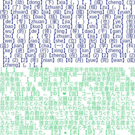
【tui】(动)【dong】(下)【xia】(，)【，】(成)【cheng】(立)
【li】(了)【le】(专)【zhuan】(家)【jia】(组)【zu】(，)【，】
(专)【zhuan】(家)【jia】(组)【zu】(成)【cheng】(员)【yuan】
(既)【ji】(包)【bao】(括)【kuo】(学)【xue】(界)【jie】(的)
【de】(专)【zhuan】(家)【jia】(，)【，】(也)【ye】(包)
【bao】(括)【kuo】(从)【cong】(事)【shi】(实)【shi】(务)
【wu】(的)【de】(领)【ling】(导)【dao】(干)【gan】(部)
【bu】(，)【，】(专)【zhuan】(家)【jia】(组)【zu】(围)
【wei】(绕)【rao】(设)【she】(立)【li】(纪)【ji】(检)【jian】
(监)【jian】(察)【cha】(一)【yi】(级)【ji】(学)【xue】(科)
【ke】(进)【jin】(行)【xing】(论)【lun】(证)【zheng】(，)
【，】(论)【lun】(证)【zheng】(在)【zai】(2)【2】(0)【0】(2)
【2】(2)【2】(年)【nian】(6)【6】(月)【yue】(完)【wan】(成)
【cheng】(。)【。】
│【 】 “想要传教，就先把那些不合规矩的东西剔除。”吕
布挥了挥手，见赵班头已经带着人将一名光头从寺里拉出来，向
吕布复命。【 】【他】☼【们】 赵德闻言不禁目光一亮，
点点头道：“好，我给你两千不三千精锐，今夜子时，出城破
敌！你且去准备，令将士们吃饱喝足，今夜定要将此狂徒拿
下。”【找】¡【到】←【中】❤【国】コーヒーを飲んでしまう
と僕と緑は病室に戻った。父親はまだぐっすりと眠っていた。
耳を近づけると小さな寝息が聞こえた。午後が深まるにつれて
窓の外の光はいかにも秋らしいやわらかな物静かな色に変化し
ていった。鳥の群れがやってきて電線にとまりcそして去って
いた。僕と緑は部屋の隅に二人で並んで座ってc小さな声でい
ろんな話をした。彼女は僕の手相を見てcあなたは百五歳まで
生きて三回結婚して交通事故で死ぬと予言した。悪くない人生
だなcと僕は言った。【艺】●【术】【研】↗【究】 “司