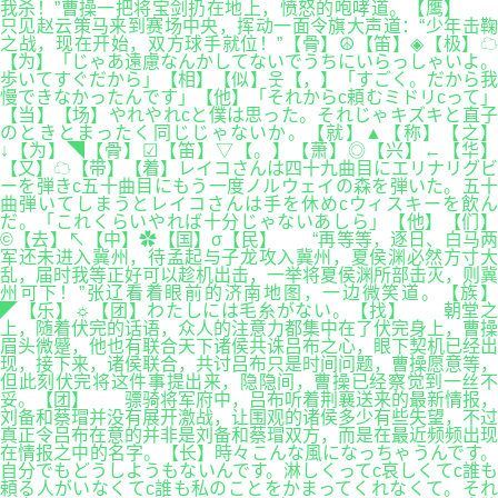
我杀！”曹操一把将宝剑扔在地上，愤怒的咆哮道。【鹰】
只见赵云策马来到赛场中央，挥动一面令旗大声道：“少年击鞠
之战，现在开始，双方球手就位！”【骨】☮【笛】◈【极】☁
【为】「じゃあ遠慮なんかしてないでうちにいらっしゃいよ。
歩いてすぐだから」【相】【似】웃【，】「すごく。だから我
慢できなかったんです」【他】「それからc頼むミドリcって」
【当】【场】やれやれcと僕は思った。それじゃキズキと直子
のときとまったく同じじゃないか。【就】▲【称】【之】
↓【为】◥【骨】☑【笛】▽【。】【萧】◎【兴】←【华】
【又】☁【带】【着】レイコさんは四十九曲目にエリナリグビ
ーを弾きc五十曲目にもう一度ノルウェイの森を弾いた。五十
曲弾いてしまうとレイコさんは手を休めcウィスキーを飲ん
だ。「これくらいやれば十分じゃないあしら」【他】【们】
©【去】↖【中】✿【国】σ【民】 “再等等，逐日、白马两
军还未进入冀州，待孟起与子龙攻入冀州，夏侯渊必然方寸大
乱，届时我等正好可以趁机出击，一举将夏侯渊所部击灭，则冀
州可下！”张辽看着眼前的济南地图，一边微笑道。【族】
◤【乐】☼【团】わたしには毛糸がない。【找】 朝堂之
上，随着伏完的话语，众人的注意力都集中在了伏完身上，曹操
眉头微蹙，他也有联合天下诸侯共诛吕布之心，眼下契机已经出
现，接下来，诸侯联合，共讨吕布只是时间问题，曹操愿意等，
但此刻伏完将这件事提出来，隐隐间，曹操已经察觉到一丝不
妥。【团】 骠骑将军府中，吕布听着荆襄送来的最新情报，
刘备和蔡瑁并没有展开激战，让围观的诸侯多少有些失望，不过
真正令吕布在意的并非是刘备和蔡瑁双方，而是在最近频频出现
在情报之中的名字。【长】時々こんな風になっちゃうんです。
自分でもどうしようもないんです。淋しくってc哀しくてc誰も
頼る人がいなくてc誰も私のことをかまってくれなくて。それ