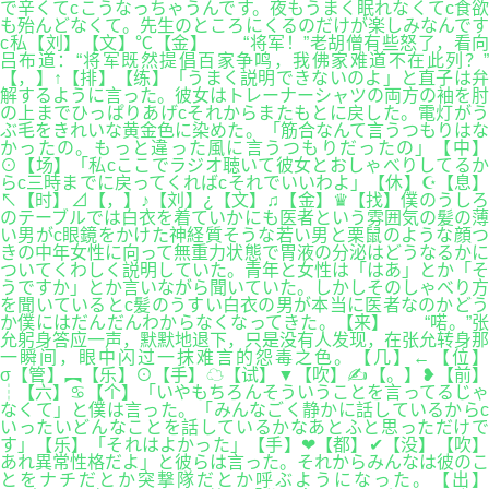
で辛くてcこうなっちゃうんです。夜もうまく眠れなくてc食欲
も殆んどなくて。先生のところにくるのだけが楽しみなんです
c私【刘】【文】℃【金】 “将军！”老胡僧有些怒了，看向
吕布道：“将军既然提倡百家争鸣，我佛家难道不在此列？”
【，】↑【排】【练】「うまく説明できないのよ」と直子は弁
解するように言った。彼女はトレーナーシャツの両方の袖を肘
の上までひっぱりあげcそれからまたもとに戻した。電灯がう
ぶ毛をきれいな黄金色に染めた。「筋合なんて言うつもりはな
かったの。もっと違った風に言うつもりだったの」【中】
⊙【场】「私cここでラジオ聴いて彼女とおしゃべりしてるか
らc三時までに戻ってくればcそれでいいわよ」【休】☪【息】
↖【时】⊿【，】♪【刘】¿【文】♫【金】♛【找】僕のうしろ
のテーブルでは白衣を着ていかにも医者という雰囲気の髪の薄
い男がc眼鏡をかけた神経質そうな若い男と栗鼠のような顔つ
きの中年女性に向って無重力状態で胃液の分泌はどうなるかに
ついてくわしく説明していた。青年と女性は「はあ」とか「そ
うですか」とか言いながら聞いていた。しかしそのしゃべり方
を聞いているとc髪のうすい白衣の男が本当に医者なのかどう
か僕にはだんだんわからなくなってきた。【来】 “喏。”张
允躬身答应一声，默默地退下，只是没有人发现，在张允转身那
一瞬间，眼中闪过一抹难言的怨毒之色。【几】←【位】
σ【管】︻【乐】⊙【手】☁【试】▼【吹】✍【。】❥【前】
┆【六】♋【个】「いやもちろんそういうことを言ってるじゃ
なくて」と僕は言った。「みんなごく静かに話しているからc
いったいどんなことを話しているかなあとふと思っただけで
す」【乐】「それはよかった」【手】❤【都】✔【没】【吹】
あれ異常性格だよ」と彼らは言った。それからみんなは彼のこ
とをナチだとか突撃隊だとか呼ぶようになった。【出】