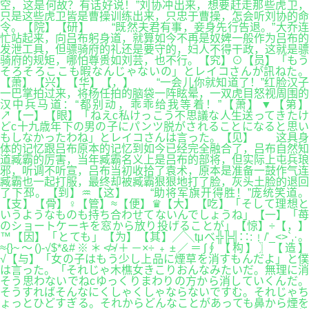
空，这是何故？有话好说！”刘协冲出来，想要赶走那些虎卫，
只是这些虎卫皆是曹操训练出来，只忠于曹操，怎会听刘协的命
令。【院】【研】 “既然夫君有事，妾身先行告退。”大乔连
忙站起来，向吕布躬身道，就算如今不再是奴婢一般作为吕布的
发泄工具，但骠骑府的礼还是要守的，妇人不得干政，这就是骠
骑府的规矩，哪怕尊贵如刘芸，也不行。【究】⊙【员】「もう
そろそろここも暇なんじゃないの」とレイコさんが訊ねた。
【萧】【兴】【华】【，】 “一会儿你就知道了！”红脸汉子
一巴掌拍过来，将杨任拍的脑袋一阵眩晕，一双虎目怒视周围的
汉中兵马道：“都别动，乖乖给我等着！”【萧】▼【第】
↗【一】【眼】「ねえc私けっこう不思議な人生送ってきたけ
どc十九歳年下の男の子にパンツ脱がされることになると思い
もしなかったわね」とレイコさんは言った。【见】 这具身
体的记忆跟吕布原本的记忆到如今已经完全融合了，吕布自然知
道臧霸的厉害，当年臧霸名义上是吕布的部将，但实际上屯兵琅
邪，听调不听宣，吕布当初收拾了袁术，原本是准备一鼓作气连
臧霸也一起打服，最终却被臧霸狠狠地打了脸，灰头土脸的退回
了下邳。【到】♒【这】 “助将军旗开得胜！”庞统笑道。
【支】【骨】♀【管】≈【便】♛【大】【吃】「そして理想と
いうようなものも持ち合わせてないんでしょうね」【一】「苺
のショートケーキを窓から放り投げることが」【惊】÷【，】
™【因】「とても」【为】【其】╱╲tμべ╬╠╣∷:﹗/'_<>`,·。
≈{}~～()-√$*&#※＊≮≯＋－×÷﹢±／＝∫∮【构】〗【造】
√【与】「女の子はもう少し上品に煙草を消すもんだよ」と僕
は言った。「それじゃ木樵女きこりおんなみたいだ。無理に消
そう思わないでねcゆっくりまわりの方から消していくんだ。
そうすればそんなにくしゃくしゃならないですむ。それじゃち
ょっとひどすぎる。それからどんなことがあっても鼻から煙を