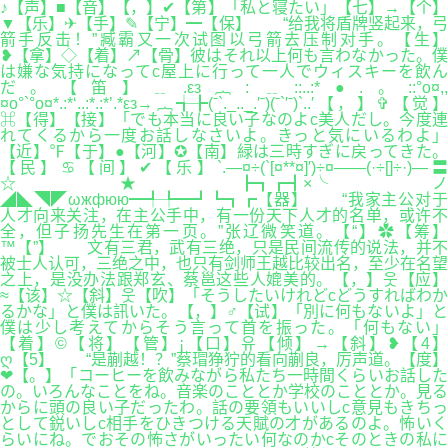
♪【声】■【音】【，】✔【第】「私と寝たい」【七】→【个】
▼【乐】✈【手】✎【宁】━【保】 “给我将盾牌竖起来，弓
箭手反击！”臧霸又一次试图以弓箭去压制对手。【生】
❥【拿】◇【着】↗【骨】彼はそれ以上何も言わなかった。僕
は嫌な気持になってc屋上に行って一人でウィスキーを飲ん
だ。【笛】﹎.εз︷:﹎::..:*●.。::°o¤,,
¤o°`°o¤*.:*‘..:*.:*’.*εз→︷╅╊(ˉ`._.._.′ˉ)(ˉ`′ˉ)`..′【，】✞【觉】
⌘【得】【接】「でも本当に良い子なのよc美人だし。今度連
れてくるから一度お話しなさいよ。きっと気にいるわよ」
【近】℉【于】●【河】✪【南】緑は三時すぎに戻ってきた。
【民】♋【间】✔【乐】`.—¤÷(`[¤**¤]′)÷¤——(·÷[]÷·)—〓
☆★┣┓┏┫×╰ノ
◢◣◥◤ωжфюю━╃╄━┛┗┓┏【器】 “我家主公对于
人才向来关注，在主公手中，有一份天下人才的名单，或许不
全，但子扬先生在第一页。”张辽微笑道。【“】✿【筹】
™【”】 文有三君，武有三绝，只是民间流传的说法，并不
被士人认可，三绝之中，也只有剑师王越比较出名，至少在名望
之上，是没办法跟郑玄、蔡邕这些人媲美的。【，】웃【应】
≈【该】☆【斜】웃【吹】「そうしたいけれどcどうすればわか
るかな」と僕は訊いた。【，】♂【试】「別に何もないよ」と
僕は少し考えてからそう言って首を振った。「何もない」
【着】©【将】【管】¡【口】유【倾】→【斜】❥【4】
ღ【5】 “是蒯越！？”蔡瑁狰狞的看向蒯良，厉声道。【度】
❤【。】「コーヒーを飲みながら私たち一時間くらいお話した
の。いろんなことをね。音楽のこととか学校のこととか。見る
からに頭の良い子だったわ。話の要領もいいしc意見もきちっ
として鋭いしc相手をひきつける天賦の才があるのよ。怖いく
らいにね。でおその怖さがいったい何なのかcそのときの私に