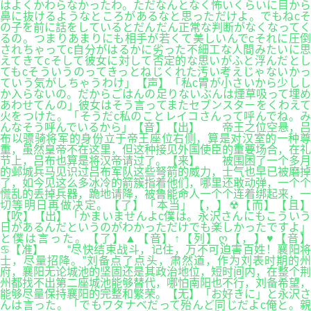
はよくかわらなかったわ。ただなんとなく怖いくらいに目から
鼻に抜けるようなところがあるなと思っただけよ。でもねcそ
の子を前に話をしているとだんだん正常な判断がなくなってく
るの。つまりあまりにも相手が若くて美しいんでcそれに圧倒
されちゃってc自分がはるかに劣った不細工な人間みたいに思
えてきてcそして彼女に対して否定的な思いがふと浮んだとし
てもcそういうのってきっとねじくれた汚い考えじゃないかっ
ていう気がしちゃうわけ」【声】「私c胃が小さいから少しし
か入らないの。だからごはんの足りないぶんは煙草吸って埋め
あわせてんの」彼女はそう言ってまたセブンスターをくわえて
火をつけた。「そうだc私のことレイコさんって呼んでね。み
んなそう呼んでいるから」【音】【出】 帝王之位空悬，吕
布以骠骑将军的身份立于帝王座位右侧，算是对汉室的一种尊
重，虽然皇帝不在这里，但这种接见外国使臣的重要场合，在礼
节上，吕布也算是将汉帝请过了。【来】 被围困了一个多月
的邺城兵马见识过吕布军队这些弩箭的威力，士气也早已被磨掉
了，如今见这么多冰冷的箭簇指着他们，哪里还敢动弹，一个个
慌乱的丢掉兵器，跪地请降，被鲁能命人一个个连着绑起来，一
切等明日再做决定。【了】「本当」【，】☢【而】【且】
【吹】【出】「かまいませんよc僕は。永沢さんにもこういう
日があるんだというのがわかっただけでも楽しかったですよ」
と僕は言った。【了】▲【音】↑【列】ღ【，】♥【音】
♋【准】 “尽快结束战斗，记住，万不可迫害百姓！襄阳将
士，尽量招降。”刘备点了点头，肃然道，作为刘表时期的州
府，襄阳无论城池的坚固还是其政治地位，短时间内，在整个荆
州都找不出第二座城池能够替代，哪怕南阳也不行，刘备希望，
能够尽量保持襄阳的完整和繁荣。【无】「お好きに」と永沢さ
んは言った。「でもワタナベだって殆んど同じだよc俺と。親