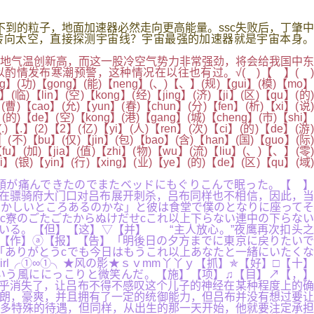
多预料不到的粒子，地面加速器必然走向更高能量。ssc失败后，丁肇中
转向太空，直接探测宇宙线？宇宙最强的加速器就是宇宙本身。
地气温创新高，而这一股冷空气势力非常强劲，将会给我国中东
情发布寒潮预警，这种情况在以往也有过。√( )【 】( )
ong】(功)【gong】(能)【neng】(、)【、】(规)【gui】(模)【mo】
(临)【lin】(空)【kong】(经)【jing】(济)【ji】(区)【qu】(的)
】(曹)【cao】(允)【yun】(春)【chun】(分)【fen】(析)【xi】(说)
】(的)【de】(空)【kong】(港)【gang】(城)【cheng】(市)【shi】
.)【.】(2)【2】(亿)【yi】(人)【ren】(次)【ci】(的)【de】(游)
】(不)【bu】(仅)【jin】(包)【bao】(含)【han】(国)【guo】(际)
fu】(加)【jia】(值)【zhi】(物)【wu】(流)【liu】(、)【、】(零)
i】(银)【yin】(行)【xing】(业)【ye】(的)【de】(区)【qu】(域)
頭が痛んできたのでまたベッドにもぐりこんで眠った。【 】
在骠骑府大门口对吕布展开刺杀，吕布同样也不相信，因此，当
おかしいところあるのかな」と彼は食堂で僕のとなりに座ってそ
c寮のごたごたからぬけだせcこれ以上下らない連中の下らない
いる。【但】【这】▽【并】 “主人放心。”夜鹰再次扣头之
✪【作】ⓐ【报】【告】「明後日の夕方までに東京に戻りたいで
「ありがとうcでも今日はもうこれ以上あなたと一緒にいたくな
rl╭①∞①╮★风の影★ｓｖmm丫丫ｙ【抓】✯【好】□【十】
いう風ににっこりと微笑んだ。【施】【项】♫【目】↗【，】
乎消失了，让吕布不得不感叹这个儿子的神经在某种程度上的确
朗，豪爽，并且拥有了一定的统御能力，但吕布并没有想过要让
多特殊的待遇，但同样，从出生的那一天开始，他就要注定承担