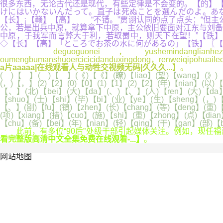
很多东西，无论古代还是现代，有些定律是不会变的。【的】【
けにはいかないんだって。直子は死ぬことを選んだのよ。あ
【长】¡【赣】【高】 “不错。”贾诩认同的点了点头：“但
公，若是出兵中原，就算拿下中原，主公依旧要面对江东与刘备
中原，于我军而言弊大于利，若取蜀中，则天下在望！”【铁】
◇【长】【高】「ところでお茶の水に何があるの」【铁】〖【
deguoguonei，yushemindanglianhezhizhengdelv
oumengbumanshuoercicicidanduxingdong，renweiqipohuaileou
a片aaaaa|在线观看人与动牲交视频无码|久久久...】
。
( )【 】( )【 】(《)【《】(瞭)【liao】(望)【wang】(》)【》
(，)【，】(2)【2】(0)【0】(1)【1】(2)【2】(年)【nian】(以)【
【、】(北)【bei】(大)【da】(、)【、】(人)【ren】(大)【da】(
【shuo】(士)【shi】(毕)【bi】(业)【ye】(生)【sheng】(，)
【、】(副)【fu】(镇)【zhen】(长)【chang】(等)【deng】(重)【
(项)【xiang】(措)【cuo】(施)【shi】(重)【zhong】(点)【dia
【chu】(备)【bei】(年)【nian】(轻)【qing】(干)【gan】(部)
此前，有多位“90后”处级干部引起媒体关注。例如，现任福建
看完整版高清中文全集免费在线观看-...】
。
网站地图