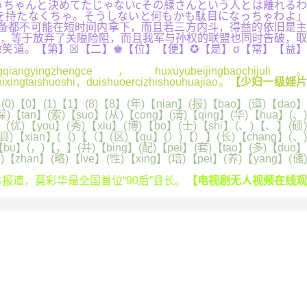
ちゃんと決めてたじゃないcその緑さんという人とは離れるわ
を持たなくちゃ。そうしないと何もかも駄目になっちゃわよ」
刘备都不可能在短时间内拿下，而且若三方内斗，得益的依旧是主
，等于放弃了关隘险阻，而且我军与孙权的联盟也同时告破，取
笑道。【第】☒【二】♚【位】【便】✪【是】σ【常】【益】
gqiangyingzhengce，huxuyubeijingbaochijuli。
ixingtaishuoshi，duishuoercizhishouhuajiao。
【少妇一级婬
0)【0】(1)【1】(8)【8】(年)【nian】(报)【bao】(道)【dao】
探)【tan】(索)【suo】(从)【cong】(清)【qing】(华)【hua】(、)
】(优)【you】(秀)【xiu】(博)【bo】(士)【shi】(、)【、】(硕
】(县)【xian】(（)【（】(区)【qu】(）)【）】(长)【chang】(、)
【bu】(，)【，】(并)【bing】(配)【pei】(套)【tao】(多)【duo】
)【zhan】(略)【lve】(性)【xing】(培)【pei】(养)【yang】(储)
道，莫彩华是全国首位“90后”县长。
【电视剧无人视频在线