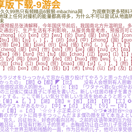
享版下载-9游会
...,久久99热只有频精品6狠狠-mbachina网 为观察到更
地球上任何对撞机的能量都高得多，为什么不可以尝试从地面
周末
预报员张涛解释，今年国庆节前后，我国南北方升温明显，多
通出行、生产生活有不利影响，从服务角度考虑，预报员可以酌
【zhong】(心)【xin】(无)【wu】(论)【lun】(是)【shi】(从)【c
bu】(局)【ju】(，)【，】(对)【dui】(中)【zhong】(国)【guo】
(借)【jie】(鉴)【jian】(价)【jia】(值)【zhi】(。)【。】(”)【”
heng】(是)【shi】(世)【shi】(界)【jie】(最)【zui】(大)【da
ke】(吞)【tun】(吐)【tu】(超)【chao】(过)【guo】(1)【1】(
】(亿)【yi】(吨)【dun】(的)【de】(货)【huo】(物)【wu】(，)【，
】(出)【chu】(口)【kou】(贸)【mao】(易)【yi】(、)【、】(附)【
】(信)【xin】(息)【xi】(技)【ji】(术)【shu】(以)【yi】(及)【j
のラジオをひっつかんで窓から放り投げてやろうと思ったがc
なかったの」【期】✪【都】◤【比】 没有人会想到有人胆敢
些感叹这些人的胆大。【计】ⓐ【划】「ワタナベ君cなc何か
の三日後に僕は直子に手紙を書いた。新しい住居の様子を書き
ッとする。ここで新しい気分で新しい生活を始めようと思って
✉【量】▲【。】】【湖】【南】✯【省】【政】【府】【工】
語のテストがあるから」【中】♥【点】【名】°【今】━【年】
【重】☼【点】╰☆☆∮ぷ芷柔ぷ☆⌒_⌒☆づ★冰封谷≈☆gi
着のポケットに両手をつっこんだまま僕の顔を見て本当よと
”良久，吕征抬头，好奇的看向吕布，之前的话语带来的压力似
着吕征，并没有打断儿子的思考，击鞠成功让自己的儿子变得开
见这个世界丑陋和残酷的一面，作为吕布的儿子，他可以享受很