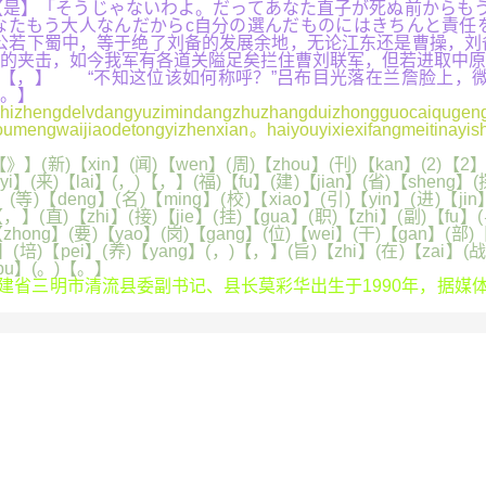
是】「そうじゃないわよ。だってあなた直子が死ぬ前からもう
なたもう大人なんだからc自分の選んだものにはきちんと責任
主公若下蜀中，等于绝了刘备的发展余地，无论江东还是曹操，
的夹击，如今我军有各道关隘足矣拦住曹刘联军，但若进取中原
【，】 “不知这位该如何称呼？”吕布目光落在兰詹脸上，微
。】
dangyuzimindangzhuzhangduizhongguocaiqugen
mengwaijiaodetongyizhenxian。haiyouyixiexifangmeitinayish
】(新)【xin】(闻)【wen】(周)【zhou】(刊)【kan】(2)【2】(
yi】(来)【lai】(，)【，】(福)【fu】(建)【jian】(省)【sheng】(
等)【deng】(名)【ming】(校)【xiao】(引)【yin】(进)【jin
【，】(直)【zhi】(接)【jie】(挂)【gua】(职)【zhi】(副)【fu
zhong】(要)【yao】(岗)【gang】(位)【wei】(干)【gan】(部)
n】(培)【pei】(养)【yang】(，)【，】(旨)【zhi】(在)【zai】(战
【bu】(。)【。】
省三明市清流县委副书记、县长莫彩华出生于1990年，据媒体报