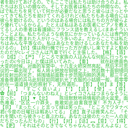
者を助けてあげるの。でもここでは私たちは助け合うのよ。私
たちはお互いの鏡なの。そしてお医者は私たちの仲間なの。そ
ばで私たちを見ていて何かが必要だなと思うと彼らはさっとや
ってきて私たちを助けてくれるけれどc私たちもある場合には
彼らを助けるの。というのはある場合には私たちの方が彼らよ
り優れているからよ。たとえば私はあるお医者にピアノを教え
てるし人の患者は看護婦にフランス語を教えるしcまあそうい
うことよね。私たちのような病気にかかっている人には専門的
な才能に恵まれた人がけっこう多いのよ。だからここでは私た
ちはみんな平等なの。私はあなたを助けるしcあなたも私を助
けるの」【价】僕は飛行機で行った方が速いし楽ですよと勧め
たのだがcレイコさんは汽車で行くと主張した。【格】【造】
☉【成】☁【严】「ところで家族の人はみんな何処に行っちゃ
ったのc今日は」と僕は訊いてみた。【重】 就在赵德面色
大变的时候，对面的军营中，十几支火把突然亮起，然后不可思
议的一幕出现了，有人将火把放在铜镜之上，然后数十面铜镜同
时反射出的光芒，将围墙前面数十步范围内照的透亮，那三千名
准备夜袭的兵马此刻就如同被扒光了衣服的小姑娘一般，孤零零
的在一道道镜光的照射下，无所遁形。【影】【响】ま【等】
◎【。】「すごく良いよ」【“】【这】【使】→【得】
✿【前】「つまんないわねえ」とレイコさんはつまらなそうに
言った。【往】▼【北】 陈珪默默地将情报扔进火盆里，面
色难看：“区区一介莽夫，竟敢如此迫害我世家！不为人子！”
【京】「まったく」と言って緑は笑った。「ところでワタナベ
君c今度の日曜日は暇あいてる」【进】直子は微笑んだ。「そ
れを聞いたら彼きっと喜ぶわね。あなたは彼のたった一人の友
だちだったんだもの」【行】【对】¡【话】︻【变】♡【得】
✎【更】「それはそのときでなくちゃなんとも言えんよな」と