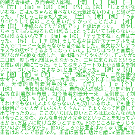
的跑去青楼嫖，反而会被人鄙视。【情】【，】【另】【一】
✎【方】↓【面】✉【则】【因】【乌】△【克】「しょうがな
いわね。ごはんちゃんと食べないと元気出ないわよ」と緑が言
った。「おしっこはまだ大丈夫」【兰】↖【危】【机】「つま
りcどうして僕のことを思いだすかってことだよ」【对】
✿【国】「手紙なんてただの紙です」と僕は言った。「燃やし
ちゃっても心に残るものは残るしcとっておいても残らないも
のは残らないんです」【际】◈【秩】「そうですね」と僕は言
った。【序】【、】☤【能】そして我々は台所でテーブルをは
さんでcコーヒーを飲みながら昔の話をした。彼女は少しずつ
キズキの話ができるようになっていた。ぽつりぽつりと言葉を
選びながらc彼女は話した。雪は降ったりやんだりしていたがc
三日間一度も晴れ間は見えなかった。三月に来られると思うc
と僕は別れ際に言った。そしてぶ厚いコートの上から彼女を抱
いてc口づけした。さよならcと直子が言った。【源】☣【和】
♛【粮】【食】☠【供】 “合！”魏延冷笑一声，士兵在他的
命令下，迅速靠拢，形成一片盾墙，一支支长矛自盾墙背后探
出，无情的收割着对手的生命。【应】【、】σ【全】
【球】 曹操默默地点点头，看向众人遗憾道：“只是可惜了
我等在荆襄数年布局，如今随着刘景升一死，反倒便宜了刘
备！！”【经】✎【济】÷【和】「ええcもちろん万病に効くっ
てわけでもないしcよくならない人も沢山いるわよ。でも他で
は駄目だった人がずいぶんたくさんここでよくなって回復して
出て行ったのよ。ここのいちばん良いところはねcなんなが助
け合うことなの。みんな自分が不完全だということを知ってい
るからcお互いに助け合おうとするの。他のところはそうじゃ
ないのよc残念ながら。他のところでは医者はあくまで医者でc
患者はあくまで患者なの。患者は医者に助けを請いc医者は患