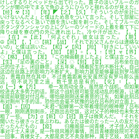
けしcするりとベッドから出て行った。直子の淡いブルーのガ
ウンが闇の中でまるで魚のようにひらりと揺れるのが見えた。
【经】☢【3】┆【年】◤【之】【久】「そういうのが余計に
いけないんだよ」と僕はため息をついて言った。そして部屋に
戻ってなるべく急いで顔を洗いc髭を剃った。そしてブルーの
ボタンダウンシャツの上にグレーのツイードの上着を着て下に
降りc緑を寮の門の外に連れ出した。冷や汗が出た。【。】
┄【在】♒【此】「何よcそれ」彼女は言った。【期】
☮【间】【，】☁【挑】【战】「それでお父さんからは連絡な
いの」と僕は訊いた。【和】✔【风】【险】「好きにしていい
よ」と僕は言った。【加】【剧】÷【，】↑【世】☣【界】
◇【格】【局】【发】「この映画観ましたよ」と僕は言った。
【生】「足の裏のこと」【深】☁【刻】【变】 吕布坐在自
己的位子上，闭目静思，这五年来，随着民生的不断壮大，自己
这边在丝路上的影响力不断扩大，影响力甚至能够蔓延到罗马那
边，贵霜自然在其中，不过贵霜距离长安虽然没有罗马那么遥
远，但不说万里之遥，数千里总是有的。【化】☿【。】
σ【一】★【方】 牵一发而动全身，虽然是个战机，但如果
绞进去太多势力的话，那这个战机很可能变成动乱的根源，让诸
侯提前联盟对付吕布，哪怕是刚刚送来善意的江东，如果此刻吕
布对荆州下手的话，恐怕也会毫不犹豫的站在吕布的对立面上。
【面】÷【因】 “夫君~”貂蝉第一次带着埋怨的眼神瞪了吕布
一眼，刚刚遇到刺杀，还跑出去吃饭，这对父子的神经也未免太
粗了一些。【为】σ【新】⊙【冠】直子は微笑んだ。「それを
聞いたら彼きっと喜ぶわね。あなたは彼のたった一人の友だち
だったんだもの」【疫】 归雁阁是一间青楼，才子佳人的故
事对于士人来讲，是一件很风雅的事情，而且青楼跟妓院可不是
一回事，青楼女子，大都是卖艺不卖身那种，属于艺妓，如果真