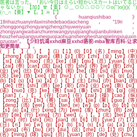
医者は言った。「おい今日はえらい短かいスカートはいてるじ
ゃないか」【加】☢【重】⊙﹏⊙⊙△⊙⊙▽⊙o(''')o()()(〝)
(∩_∩【要】▼【。】☠【”】
《huanqiushibao》
18rihaizhuanyinfaxinshedebaodaocheng，“19ri，
zhonggongzhongyangzhengzhijuweiyuan、
zhongyangwaibanzhurenwangyiyujijianghuijianbulinken，
houzhehaijiangyumeiguojiaohuanshengheshangjielingxiujuxin
gzuotan”。
【少妇饥渴xxhd麻豆xxhd骆驼-mba智库百科-让
知更简单___】
。
( )【 】( )【 】(1)【1】(0)【0】(名)【ming】(中
【zhong】(国)【guo】(籍)【ji】(职)【zhi】(业)【ye】(斯)
【si】(诺)【nuo】(克)【ke】(球)【qiu】(员)【yuan】(在)
【zai】(参)【can】(加)【jia】(世)【shi】(界)【jie】(职)【zhi】
(业)【ye】(比)【bi】(利)【li】(和)【he】(斯)【si】(诺)【nuo】
(克)【ke】(协)【xie】(会)【hui】(（)【（】(w)【w】(p)【p】
(b)【b】(s)【s】(a)【a】(）)【）】(主)【zhu】(办)【ban】(的)
【de】(世)【shi】(界)【jie】(职)【zhi】(业)【ye】(斯)【si】
(诺)【nuo】(克)【ke】(赛)【sai】(事)【shi】(期)【qi】(间)
【jian】(，)【，】(存)【cun】(在)【zai】(操)【cao】(纵)
【zong】(比)【bi】(赛)【sai】(结)【jie】(果)【guo】(等)
【deng】(违)【wei】(反)【fan】(w)【w】(p)【p】(b)【b】(s)
【s】(a)【a】(行)【xing】(为)【wei】(准)【zhun】(则)【ze】
(的)【de】(行)【xing】(为)【wei】(，)【，】(北)【bei】(京)
【jing】(时)【shi】(间)【jian】(6)【6】(月)【yue】(7)【7】
(日)【ri】(w)【w】(p)【p】(b)【b】(s)【s】(a)【a】(公)
【gong】(布)【bu】(对)【dui】(这)【zhe】(1)【1】(0)【0】
(名)【ming】(球)【qiu】(员)【yuan】(的)【de】(处)【chu】