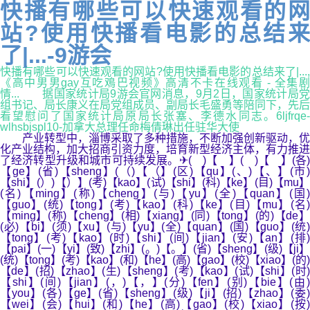
快播有哪些可以快速观看的网
站?使用快播看电影的总结来
了|...-9游会
快播有哪些可以快速观看的网站?使用快播看电影的总结来了|...,
《高中男男gay互吃鳮巴视频》高清不卡在线观看 - 全集剧
情... 据国家统计局9游会官网消息，9月2日，国家统计局党
组书记、局长康义在局党组成员、副局长毛盛勇等陪同下，先后
看望慰问了国家统计局原局长张塞、李德水同志。6ljfrqe-
wlhsbjspl10-加拿大总理任命梅倩琳出任驻华大使
产业转型中，淄博采取了多种措施，不断加强创新驱动，优
化产业结构，加大招商引资力度，培育新型经济主体，有力推进
了经济转型升级和城市可持续发展。✈( )【 】( )【 】(各)
【ge】(省)【sheng】(（)【（】(区)【qu】(、)【、】(市)
【shi】(）)【）】(考)【kao】(试)【shi】(科)【ke】(目)【mu】
(名)【ming】(称)【cheng】(与)【yu】(全)【quan】(国)
【guo】(统)【tong】(考)【kao】(科)【ke】(目)【mu】(名)
【ming】(称)【cheng】(相)【xiang】(同)【tong】(的)【de】
(必)【bi】(须)【xu】(与)【yu】(全)【quan】(国)【guo】(统)
【tong】(考)【kao】(时)【shi】(间)【jian】(安)【an】(排)
【pai】(一)【yi】(致)【zhi】(。)【。】(省)【sheng】(级)【ji】
(统)【tong】(考)【kao】(和)【he】(高)【gao】(校)【xiao】(的)
【de】(招)【zhao】(生)【sheng】(考)【kao】(试)【shi】(时)
【shi】(间)【jian】(，)【，】(分)【fen】(别)【bie】(由)
【you】(各)【ge】(省)【sheng】(级)【ji】(招)【zhao】(委)
【wei】(会)【hui】(和)【he】(高)【gao】(校)【xiao】(按)