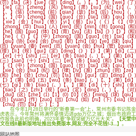
(罚)【fa】(决)【jue】(定)【ding】(。)【。】(为)【wei】(了)
【le】(正)【zheng】(风)【feng】(肃)【su】(纪)【ji】(、)
【、】(惩)【cheng】(前)【qian】(毖)【bi】(后)【hou】(，)
【，】(中)【zhong】(国)【guo】(台)【tai】(球)【qiu】(协)
【xie】(会)【hui】(依)【yi】(据)【ju】(《)【《】(中)
【zhong】(华)【hua】(人)【ren】(民)【min】(共)【gong】(和)
【he】(国)【guo】(体)【ti】(育)【yu】(法)【fa】(》)【》】(和)
【he】(《)【《】(中)【zhong】(国)【guo】(台)【tai】(球)
【qiu】(协)【xie】(会)【hui】(职)【zhi】(业)【ye】(球)【qiu】
(员)【yuan】(委)【wei】(员)【yuan】(会)【hui】(管)【guan】
(理)【li】(规)【gui】(定)【ding】(》)【》】(第)【di】(二)
【er】(十)【shi】(二)【er】(条)【tiao】(、)【、】(第)【di】
(三)【san】(十)【shi】(二)【er】(条)【tiao】(和)【he】(《)
【《】(中)【zhong】(国)【guo】(台)【tai】(球)【qiu】(协)
【xie】(会)【hui】(纪)【ji】(律)【lv】(准)【zhun】(则)【ze】
(和)【he】(处)【chu】(罚)【fa】(规)【gui】(定)【ding】(》)
【》】(第)【di】(五)【wu】(条)【tiao】(、)【、】(第)【di】
(七)【qi】(条)【tiao】(、)【、】(第)【di】(十)【shi】(条)
【tiao】(之)【zhi】(规)【gui】(定)【ding】(，)【，】(对)
【dui】(这)【zhe】(1)【1】(0)【0】(名)【ming】(球)【qiu】
(员)【yuan】(作)【zuo】(出)【chu】(如)【ru】(下)【xia】(处)
【chu】(罚)【fa】(：)【：】
在今年1月28日举行的“新春第一会”上，常州市委书记陈金
虎表示，今年常州将满怀豪情迈进gdp万亿之城；烟台市政府工
作报告此前也明确，2023年要“争取突破万亿元大关”。
【天堂
文在线8最新版地址推出免费版本,网友:完全不花钱!-3...】
。
网站地图