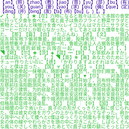
【an】(照)【zhao】(教)【jiao】(育)【yu】(部)【bu】(有)
【you】(关)【guan】(要)【yao】(求)【qiu】(确)【que】(定)
【ding】(并)【bing】(发)【fa】(布)【bu】(。)【。】
✔【 】【 】★【在】六時になると我々は三人で本館の食堂
に行って夕食を食べた。僕と直子は魚のフライと野菜サラダと
煮物とごはんと味噌汁を食べcレイコさんはマカロニサラダと
コーヒーだけしか取らなかった。そしてあとはまた煙草を吸っ
た。【那】【篇】【自】「たぶんね」【述】【文】 “我乃
征东将军帐下偏将鲁能，邺城已破，投降免死！”一波急促的箭
雨将想要冲上来的士兵放倒一片，鲁能迅速让人占据各处要地，
将慌乱无措的邺城士兵围在一起。【章】【中】⊿【，】
◥【朔】【尔】♚【茨】◈【提】━【到】「お茶飲みますか」
と僕は訊いてみた。【，】◥【距】❅【离】あなたのためにシ
チュー作りたいのに【德】「かわりますよcそれはなんとな
く」と僕は言った。【国】☣【前】【任】☼【总】 “跑？”
蔡瑁嘴角牵起一抹嘲讽，随即便是一股怒气，在你们眼里，我蔡
瑁就只会跑吗？【理】ⓐ【默】☠【克】▼【尔】 对洛阳的
规划其实五年前驱走关东兵马之时已经开始了，吕布特地邀请了
左慈前往洛阳勘测风水，五年来，洛阳并未做大的改动，甚至拆
除了不少建筑，为的就是日后若是迁徙的话，洛阳将逐渐取代长
安成为吕布的政治中心，不能像长安这样来，毕竟长安是在吕布
一步步摸索中发展，整个城池的布局虽然以天干地支之数划分，
但格局却显得十分凌乱。【访】【问】┆【中】【国】【已】僕
は暗闇の中で肯いた。直子のの形がくっきりと胸に感じられ
た。僕は彼女の体をガウンの上から手のひらでなぞった。肩か
ら背中へcそして腰へとc僕はゆっくりと何度も手を動かして彼
女の体の線ややわらかさを頭の中に叩きこんだ。しばらくそん
な風にやさしく抱き合ったあとでc直子は僕の額にそっと口づ