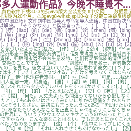
多人運動作品》今晚不睡覺不...
黄色软件下载3.0.3免费vivo版大全装扮免-ft中文网 数据
20个月。△3gevg8-wlhsbjspl10-女子没戴口罩被反
中国立场》文件到中国领导人与乌领导人通话，中国在解决乌
うかなあ」と僕は言った。( )【 】( )【 】(目)【mu】(前
i】(疗)【liao】(的)【de】(确)【que】(诊)【zhen】(病)【bin
】(境)【jing】(外)【wai】(输)【shu】(入)【ru】(1)【1】(6)
的)【de】(无)【wu】(症)【zheng】(状)【zhuang】(感)【gan】(
】(，)【，】(境)【jing】(外)【wai】(输)【shu】(入)【ru】(2)
と気づいたように訊ねた。【作】【为】￡劲￠【§杰§】^*
经济形态不像长安那般海纳百川，但如果说富人在这许昌城真不
青楼，归雁阁永远不会为生意发愁，他们有足够优质的清倌吸引
交換のことですか」【照】 “别激动，您是名士，有辱斯文。
さんの目を見た。彼女は泣いていた。僕は思わず彼女に口づけ
々は生きていたしc生きつづけることだけを考えなくてはなら
的样子，他们也乐得看热闹。【确】➳【保】 “可是……我还
四人面容一肃，躬身道。【滞】↓【留】☢【期】【间】【的】【
るしcそれなら夕方のアルバイトをすっぽかさずにすむし」【
】「唄」【理】【的】「たとえばcだよ」【应】◇【有】│【之
☁【提】「何も。大丈夫よc何も間違ってないから心配しなく
たとしてもcあるいはさっきみたいに誰かの感情をたかぶらせ
らcそうしなさい。最初にも言ったようにcあの子を助けたい
りcあなたもいろんなことを正直にしゃべるようにしなくちゃ
の世界にこういうデウウエクスマキナというのがあったとした
ですからね。こんな楽なことはない。でもまあとにかくこれが
食べたいものありますか」【这】【个】「夜中にレイプしにく
─【作】❅【旅】「それに入れさせてもあげなかったし」【游