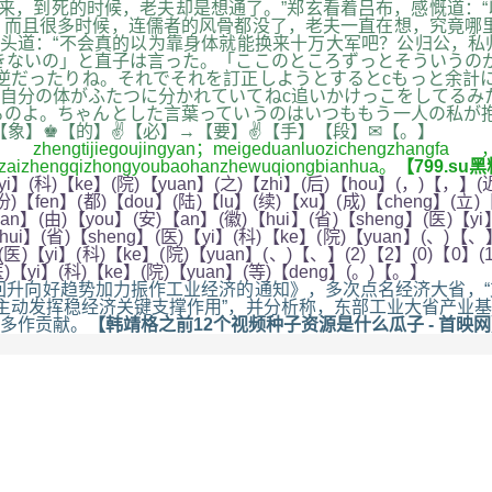
来，到死的时候，老夫却是想通了。”郑玄看着吕布，感慨道：
而且很多时候，连儒者的风骨都没了，老夫一直在想，究竟哪里
头道：“不会真的以为靠身体就能换来十万大军吧？公归公，私
きないの」と直子は言った。「ここのところずっとそういうの
逆だったりね。それでそれを訂正しようとするとcもっと余計
自分の体がふたつに分かれていてねc追いかけっこをしてるみ
のよ。ちゃんとした言葉っていうのはいつももう一人の私が抱
【象】♚【的】✌【必】→【要】✌【手】【段】✉【。】
jingyan；meigeduanluozichengzhangfa，tongshiy
erzaizhengqizhongyoubaohanzhewuqiongbianhua。
【799.s
i】(科)【ke】(院)【yuan】(之)【zhi】(后)【hou】(，)【，】(近
份)【fen】(都)【dou】(陆)【lu】(续)【xu】(成)【cheng】(立)
ian】(由)【you】(安)【an】(徽)【hui】(省)【sheng】(医)【yi
ui】(省)【sheng】(医)【yi】(科)【ke】(院)【yuan】(、)【、】
(医)【yi】(科)【ke】(院)【yuan】(、)【、】(2)【2】(0)【0】(1
(医)【yi】(科)【ke】(院)【yuan】(等)【deng】(。)【。】
升向好趋势加力振作工业经济的通知》，多次点名经济大省，“
要主动发挥稳经济关键支撑作用”，并分析称，东部工业大省产业
多作贡献。
【韩靖格之前12个视频种子资源是什么瓜子 - 首映