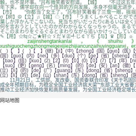
触，也不是坏事。”吕布微笑着安慰道。【城】 “不过这五年
年下来，儒学却在向一个怪异的方向发展，本身不但毫无进步，
【市】 “你都当了女王了。”吕布好笑着看了兰詹一眼，摇摇
σ【树】☮【立】♫【城】☁【市】「うまくしゃべることがで
葉しか浮かんでこないの。見当ちがいだったりcあるいは全く
何を言おうとしていたのかがわからなくなっちゃうの。まるで
そこのまわりをぐるぐるとまわりながら追いかけっこしている
✎【用】☆fq☆ご★轩☆ゞだ￥㊣╃じ￠丫ぢ【与】♛【形】☼
zaijinshengtankanlai，《shuihu》zhengtijiegou
xushiguochengzhongmeigexijiezhijiancunzaihuyingguanxi，
( )【 】( )【 】(继)【ji】(中)【zhong】(国)【guo】(医)【y
(国)【guo】(内)【nei】(多)【duo】(个)【ge】(省)【sheng】(
【bao】(括)【kuo】(2)【2】(0)【0】(0)【0】(7)【7】(年)【n
【suo】(更)【geng】(名)【ming】(的)【de】(安)【an】(徽)【h
(立)【li】(的)【de】(广)【guang】(东)【dong】(省)【sheng】
(立)【li】(的)【de】(山)【shan】(东)【dong】(省)【sheng】
11月21日，工信部、发改委、国资委联合印发《关于巩固回
成全年预期目标，为稳定全国工业经济挑大梁”“东部工业大省
推动工业经济加快恢复和高质量发展，为全国工业经济稳定增长
网站地图