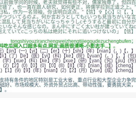
“以前做学问的时候，老夫就觉得有些不对，儒家独尊了，但四百
错了，也一直在跟人研究，如何更正，将儒学拉到正道之上。”
归私，作为一名领袖，你该明白这点。”【信】✞【心】☑【，】
がつづいてるのよ。何か言おうとしてもcいつも見当ちがいな言
に混乱して見当ちがいになっちゃうしcそうすると最初に自分が
たいなそんな感じなの。まん中にすごく太い柱が建っていてねc
えていてcこっちの私は絶対にそれに追いつけないの」【信】
ouziranchengweizhengtijiegoudezuchengbufen；
u黑料吃瓜网入口超多有点,网友:画质很清晰-小影志手...】
。
)【jin】(一)【yi】(二)【er】(十)【shi】(年)【nian】(，)【，】
【li】(了)【le】(医)【yi】(科)【ke】(院)【yuan】(，)【，】(包)
】(学)【xue】(科)【ke】(学)【xue】(研)【yan】(究)【jiu】(所)
(2)【2】(0)【0】(0)【0】(8)【8】(年)【nian】(成)【cheng】
)【1】(9)【9】(年)【nian】(2)【2】(月)【yue】(成)【cheng】
支持有条件的地区特别是工业大省、重点行业和大型企业力争完
基础好、市场规模大、外资外贸占比高、带动性强，要勇挑大梁，
网】
。