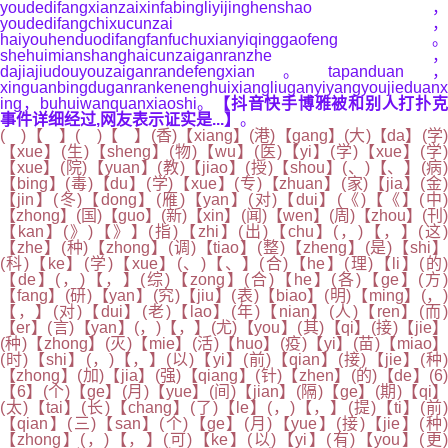
youdedifangxianzaixinfabingliyijinghenshao，
youdedifangchixucunzai，
haiyouhenduodifangfanfuchuxianyiqinggaofeng。
shehuimianshanghaicunzaiganranzhe，
dajiajiudouyouzaiganrandefengxian。tapanduan，
xinguanbingduganrankenenghuixiangliuganyiyangyoujieduanx
ing，buhuiwanquanxiaoshi。
【抖音快手博雅被和别人打扑
事件详细经过,网友表示证实是...】
。
( )【 】( )【 】(香)【xiang】(港)【gang】(大)【da】(学)
【xue】(生)【sheng】(物)【wu】(医)【yi】(学)【xue】(学)
【xue】(院)【yuan】(教)【jiao】(授)【shou】(、)【、】(病)
【bing】(毒)【du】(学)【xue】(专)【zhuan】(家)【jia】(金)
【jin】(冬)【dong】(雁)【yan】(对)【dui】(《)【《】(中)
【zhong】(国)【guo】(新)【xin】(闻)【wen】(周)【zhou】(刊)
【kan】(》)【》】(指)【zhi】(出)【chu】(，)【，】(这)
【zhe】(种)【zhong】(调)【tiao】(整)【zheng】(是)【shi】
(科)【ke】(学)【xue】(、)【、】(合)【he】(理)【li】(的)
【de】(，)【，】(综)【zong】(合)【he】(各)【ge】(方)
【fang】(研)【yan】(究)【jiu】(表)【biao】(明)【ming】(，)
【，】(对)【dui】(老)【lao】(年)【nian】(人)【ren】(而)
【er】(言)【yan】(，)【，】(尤)【you】(其)【qi】(接)【jie】
(种)【zhong】(灭)【mie】(活)【huo】(疫)【yi】(苗)【miao】
(时)【shi】(，)【，】(以)【yi】(前)【qian】(接)【jie】(种)
【zhong】(加)【jia】(强)【qiang】(针)【zhen】(的)【de】(6)
【6】(个)【ge】(月)【yue】(间)【jian】(隔)【ge】(期)【qi】
(太)【tai】(长)【chang】(了)【le】(，)【，】(提)【ti】(前)
【qian】(三)【san】(个)【ge】(月)【yue】(接)【jie】(种)
【zhong】(，)【，】(可)【ke】(以)【yi】(有)【you】(更)