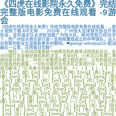
《四虎在线影院永久免费》完结
完整版电影免费在线观看 -9游
会
《四虎在线影院永久免费》完结完整版电影免费在线观看 - ...,欲
火视频下载-ft中文网 2010年，广州恒大足球俱乐部召开发
布会，宣布国足队长郑智加盟广州恒大队，那时郑智已经30岁
了，而广州恒大俱乐部只是一支刚刚重组成立的中甲球队，没人
对郑智的职业生涯抱有更多的期待。❤goesgc-wlhsbjspl10-配送
最后一公里，压垮每日优鲜？
随后，小米向印度南部卡纳塔克邦的高等法院提起诉讼，反
对印度打击金融犯罪机构的决定。去年8月，小米2022年第二季
度财报分析会上，时任小米集团总裁王翔还表示，正在积极应对
印度政府的调查，一切在印度的业务还在正常进行中，并且已经
成功解冻了7亿多美元的被冻结资金。※( )【 】( )【 】
(在)【zai】(欧)【ou】(阳)【yang】(明)【ming】(高)【gao】
(看)【kan】(来)【lai】(，)【，】(人)【ren】(工)【gong】(智)
【zhi】(能)【neng】(时)【shi】(代)【dai】(的)【de】(来)
【lai】(临)【lin】(也)【ye】(给)【gei】(动)【dong】(力)【li】
(电)【dian】(池)【chi】(产)【chan】(业)【ye】(带)【dai】(来)
【lai】(了)【le】(新)【xin】(的)【de】(机)【ji】(遇)【yu】(。)
【。】(“)【“】(我)【wo】(认)【ren】(为)【wei】(很)【hen】
(重)【zhong】(要)【yao】(的)【de】(一)【yi】(个)【ge】(手)
【shou】(段)【duan】(和)【he】(工)【gong】(具)【ju】(就)
【jiu】(是)【shi】(动)【dong】(力)【li】(电)【dian】(池)
【chi】(全)【quan】(生)【sheng】(命)【ming】(周)【zhou】