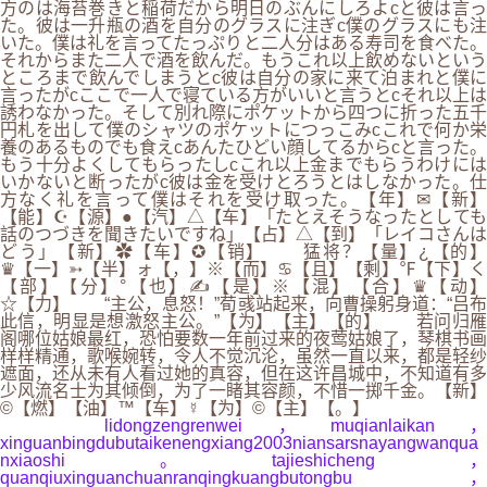
方のは海苔巻きと稲荷だから明日のぶんにしろよcと彼は言っ
た。彼は一升瓶の酒を自分のグラスに注ぎc僕のグラスにも注
いた。僕は礼を言ってたっぷりと二人分はある寿司を食べた。
それからまた二人で酒を飲んだ。もうこれ以上飲めないという
ところまで飲んでしまうとc彼は自分の家に来て泊まれと僕に
言ったがcここで一人で寝ている方がいいと言うとcそれ以上は
誘わなかった。そして別れ際にポケットから四つに折った五千
円札を出して僕のシャツのポケットにつっこみcこれで何か栄
養のあるものでも食えcあんたひどい顔してるからcと言った。
もう十分よくしてもらったしcこれ以上金までもらうわけには
いかないと断ったがc彼は金を受けとろうとはしなかった。仕
方なく礼を言って僕はそれを受け取った。【年】✉【新】
【能】☪【源】●【汽】△【车】「たとえそうなったとしても
話のつづきを聞きたいですね」【占】△【到】「レイコさんは
どう」【新】✿【车】✪【销】 猛将？【量】¿【的】
♛【一】➳【半】ォ【，】※【而】♋【且】【剩】℉【下】く
【部】【分】°【也】✍【是】※【混】【合】♛【动】
☆【力】 “主公，息怒！”荀彧站起来，向曹操躬身道：“吕布
此信，明显是想激怒主公。”【为】【主】【的】 若问归雁
阁哪位姑娘最红，恐怕要数一年前过来的夜莺姑娘了，琴棋书画
样样精通，歌喉婉转，令人不觉沉沦，虽然一直以来，都是轻纱
遮面，还从未有人看过她的真容，但在这许昌城中，不知道有多
少风流名士为其倾倒，为了一睹其容颜，不惜一掷千金。【新】
©【燃】【油】™【车】☿【为】©【主】【。】
lidongzengrenwei，muqianlaikan，
xinguanbingdubutaikenengxiang2003niansarsnayangwanqua
nxiaoshi。tajieshicheng，
quanqiuxinguanchuanranqingkuangbutongbu，