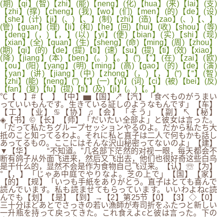
(期)【qi】(智)【zhi】(能)【neng】(化)【hua】(来)【lai】(支)
【zhi】(撑)【cheng】(我)【wo】(们)【men】(的)【de】(设)
【she】(计)【ji】(、)【、】(制)【zhi】(造)【zao】(、)【、】
(管)【guan】(理)【li】(和)【he】(回)【hui】(收)【shou】(等)
【deng】(，)【，】(以)【yi】(便)【bian】(实)【shi】(现)
【xian】(全)【quan】(生)【sheng】(命)【ming】(周)【zhou】
(期)【qi】(的)【de】(提)【ti】(速)【su】(提)【ti】(效)【xiao】
(降)【jiang】(本)【ben】(。)【。】(”)【”】(在)【zai】(欧)
【ou】(阳)【yang】(明)【ming】(高)【gao】(的)【de】(演)
【yan】(讲)【jiang】(中)【zhong】(，)【，】(“)【“】(智)
【zhi】(能)【neng】(”)【”】(一)【yi】(词)【ci】(被)【bei】(反)
【fan】(复)【fu】(提)【ti】(及)【ji】(。)【。】
℃【 】#【 】【中】▅【国】↗【汽】「食べものがうまい
っていいもんです。生きている証しのようなもんです」【车】
【工】【业】♋【协】♫【会】「そう」【副】↖【秘】
◈【书】©【长】【师】「だいたい全部よ」と彼女は言った。
「だって私たちグループセッションやるのよ。だから私たち大
抵のこと知ってるわよ。それに私と直子は二人で何もかも話し
あってるもの。ここにはそんな沢山秘密ってないのよ」【建】
▼【华】 “不知道。”几名部下茫然的对视一眼，每天都会不
断有鸽子从外面飞进来，然后又飞出去，他们也很好奇这些白鸟
是干什么的，显然不会是作为食物自己飞过来。【认】☏【为】
°【，】「じゃあ中庭でやりなよ。芝の上で」【国】【家】
【的】【规】「いつも手紙をありがとう。直子はとても喜んで
読んでいます。私も読ませてもらっています。いいわよねc読
んでも【划】【是】【到】→【2】第25节【0】【3】◇【0】
三十分ほどあとでさっきの若い漁師が寿司折をふたつと新しい
一升瓶を持って戻ってきた。これ食えよcと彼は言った。下の