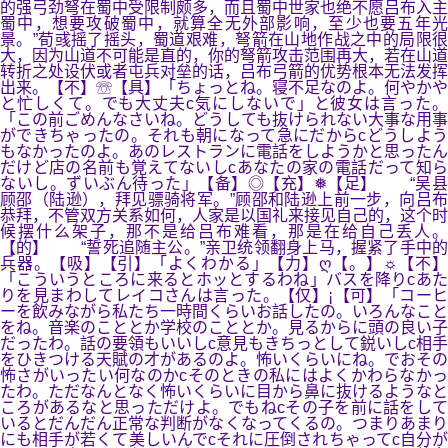
的强弓劲弩在蜀中受限制颇多，而且蜀中世家也绝不愿吕布入主
蜀中，想要攻破蜀中，就算全无外部影响，至少也要五年光
景。”荀彧摇了摇头，蜀道艰难，弩箭在山地作战之中的局限很
大，因为山道不可能是直的，你的弩箭攻击范围再大，若在山道
转折之处设伏或者屯兵对垒的话，吕布弓箭的优势根本无法发挥
出来。【不】☏【具】「ちょっとね。寝不足なのよ。何やかや
と忙しくて。でも大丈夫c気にしないで」と彼女は言った。
「この前ごめんなさいね。どうしても抜けられない大事な用事
ができちゃったの。それも朝になって急にだからcどうしよう
もなかったのよ。あのレストランに電話をしようかと思ったん
だけど店の名前も覚えてないしcあなたの家の電話だって知ら
ないし。ずいぶん待った」【备】◎【充】❅【足】 “吴县
顾邵（陆逊），拜见骠骑将军。”顾邵和陆逊上前一步，向吕布
恭拜，不管双方关系如何，人家是以国礼来接见自己的，这个时
候摆什么架子，那不是给吕布难看，那是在给自己丢人。
【的】 “誓死追随主公。”亲卫统领翻身上马，握紧了手中的
兵器。【吸】【引】「よくわかる」【力】ღ【。】☼【不】
「こういうところに来るとホッとするわね」バスを降りcあた
りを見まわしてレイコさんは言った。【仅】¡【可】「コーヒ
ーを飲みながら私たち一時間くらいお話したの。いろんなこと
をね。音楽のこととか学校のこととか。見るからに頭の良い子
だったわ。話の要領もいいしc意見もきちっとして鋭いしc相手
をひきつける天賦の才があるのよ。怖いくらいにね。でおその
怖さがいったい何なのかcそのときの私にはよくかわらなかっ
たわ。ただなんとなく怖いくらいに目から鼻に抜けるようなと
ころがあるなと思っただけよ。でもねcその子を前に話をして
いるとだんだん正常な判断がなくなってくるの。つまりあまり
にも相手が若くて美しいんでcそれに圧倒されちゃってc自分が