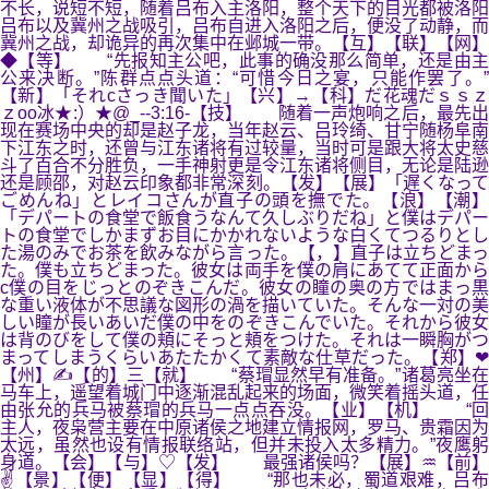
不长，说短不短，随着吕布入主洛阳，整个天下的目光都被洛阳
吕布以及冀州之战吸引，吕布自进入洛阳之后，便没了动静，而
冀州之战，却诡异的再次集中在邺城一带。【互】【联】【网】
◆【等】 “先报知主公吧，此事的确没那么简单，还是由主
公来决断。”陈群点点头道：“可惜今日之宴，只能作罢了。”
【新】「それcさっき聞いた」【兴】→【科】だ花魂だｓｓｚ
ｚоo冰★:）★@_--3:16-【技】 随着一声炮响之后，最先出
现在赛场中央的却是赵子龙，当年赵云、吕玲绮、甘宁随杨阜南
下江东之时，还曾与江东诸将有过较量，当时可是跟大将太史慈
斗了百合不分胜负，一手神射更是令江东诸将侧目，无论是陆逊
还是顾邵，对赵云印象都非常深刻。【发】【展】「遅くなって
ごめんね」とレイコさんが直子の頭を撫でた。【浪】【潮】
「デパートの食堂で飯食うなんて久しぶりだね」と僕はデパー
トの食堂でしかまずお目にかかれないような白くてつるりとし
た湯のみでお茶を飲みながら言った。【，】直子は立ちどまっ
た。僕も立ちどまった。彼女は両手を僕の肩にあてて正面から
c僕の目をじっとのぞきこんだ。彼女の瞳の奥の方ではまっ黒
な重い液体が不思議な図形の渦を描いていた。そんな一対の美
しい瞳が長いあいだ僕の中をのぞきこんでいた。それから彼女
は背のびをして僕の頬にそっと頬をつけた。それは一瞬胸がつ
まってしまうくらいあたたかくて素敵な仕草だった。【郑】❤
【州】✍【的】三【就】 “蔡瑁显然早有准备。”诸葛亮坐在
马车上，遥望着城门中逐渐混乱起来的场面，微笑着摇头道，任
由张允的兵马被蔡瑁的兵马一点点吞没。【业】【机】 “回
主人，夜枭营主要在中原诸侯之地建立情报网，罗马、贵霜因为
太远，虽然也设有情报联络站，但并未投入太多精力。”夜鹰躬
身道。【会】【与】♡【发】 最强诸侯吗？【展】♒【前】
✌【景】【便】【显】【得】 “那也未必，蜀道艰难，吕布