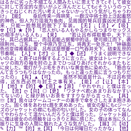
はるかに劣った不細工な人間みたいに思えてきてcそして彼女
に対して否定的な思いがふと浮んだとしてもcそういうのって
きっとねじくれた汚い考えじゃないかっていう気がしちゃうわ
け」【能】 身后传来一阵哄笑，一群汉中将士脸上泛起羞怒
的神色，但人为刀俎我为鱼肉，见周围的弩兵目露凶光的逼上
来，只能一脸憋屈的脱下了军装。【无】¡【法】✔【吸】
☢【引】★【外】「恋人がいる人もやるかしらつまりセックス
の相手がいる人も」【来】 “若让吕布得取蜀中，天下三
分，其已占据其二，而且若能占据蜀中的话，便可顺江而下，袭
掠荆州、江东，整个中原乃至江东，将再无一处乐土！”钟繇面
色也变得难看起来，吕布这是想要一口气吞并天下，结束乱世的
节奏啊。【人】☤【才】☆【，】◆【还】「うまく説明できな
いのよ」と直子は弁解するように言った。彼女はトレーナーシ
ャツの両方の袖を肘の上までひっぱりあげcそれからまたもと
に戻した。電灯がうぶ毛をきれいな黄金色に染めた。「筋合な
んて言うつもりはなかったの。もっと違った風に言うつもりだ
ったの」【有】▲【可】 虽然不知道是什么，不过吕布觉
得，这东西必然与封王之事有关。【能】⊿【让】【本】
┃【地】☤【的】◆【资】◈【源】「やれやれ」と僕は言っ
た。【流】ღ【向】◎【更】「ワタナベ君cあまりおなかすい
てないの」と緑が熱いお茶をすすりながら言った。【具】
☏【发】我々はゲームコーナーの裏手で傘をさしたまま抱きあ
った。固く体をあわせc唇を求めあった。彼女の髪にもcジーン
ズのジャケットの襟にも雨の匂いがした。女の子の体ってなん
てやわらかくて温かいんだろうと僕は思った。ジャケット越し
に僕は彼女のの感触をはっきりと胸に感じた。僕は本当に久し
振りに生身の人間に触れたような気がした。【展】⌘【动】
✎【力】™【的】✯【其】「今日は何曜日だったかな」【他】