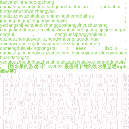
tiaoyanxiliehuodongzhong，
daibiaotuancanyuduochanggaoduanluntan、yantaohui，
bingyushushiweizhengyao、
guojizuzhiyuzhikufuzerenjinxingshenruduihua，
jiguangfanqingtingguojishengyin，
yexiangshijiechuandizhongguoshengyinyuzhuzhang。
congtalindelunnate·meilihuiyidaobailindequanqiujiejuefanganf
enghui，congyuesipengyanjiusuo、
ouzhouzhengceyanjiuzhongxindengjigouduihua，
zaidaoyuoumengduiwaiguanxidezhuguanbumen——
oumengduiwaixingdongshu（eeas）jiaoliu，
daibiaotuanchengyuanzaiqinshentihuiguojiguanxifengyunbian
huandetongshi，
yeduiouzhouduihuazhenshiqiefuzadexintaiyoulegengduolejie
。
【切水果的游戏叫什么2022 最值得下载的切水果游戏top5
豌豆荚】
。
( )【 】( )【 】(据)【ju】(中)【zhong】(国)【guo】(载)
【zai】(人)【ren】(航)【hang】(天)【tian】(工)【gong】(程)
【cheng】(办)【ban】(公)【gong】(室)【shi】(消)【xiao】(息)
【xi】(，)【，】(神)【shen】(舟)【zhou】(十)【shi】(四)
【si】(号)【hao】(航)【hang】(天)【tian】(员)【yuan】(乘)
【cheng】(组)【zu】(于)【yu】(北)【bei】(京)【jing】(时)
【shi】(间)【jian】(2)【2】(0)【0】(2)【2】(2)【2】(年)
【nian】(1)【1】(1)【1】(月)【yue】(1)【1】(3)【3】(日)
【ri】(1)【1】(4)【4】(时)【shi】(1)【1】(8)【8】(分)【fen】
(，)【，】(成)【cheng】(功)【gong】(开)【kai】(启)【qi】(天)
【tian】(舟)【zhou】(五)【wu】(号)【hao】(货)【huo】(物)
【wu】(舱)【cang】(舱)【cang】(门)【men】(，)【，】(在)