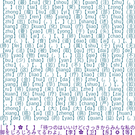
【huo】(最)【zui】(受)【shou】(关)【guan】(注)【zhu】(。)
【。】(台)【tai】(北)【bei】(荣)【rong】(总)【zong】(肿)
【zhong】(瘤)【liu】(医)【yi】(学)【xue】(部)【bu】(主)
【zhu】(任)【ren】(杨)【yang】(慕)【mu】(华)【hua】(指)
【zhi】(出)【chu】(，)【，】(上)【shang】(述)【shu】(两)
【liang】(款)【kuan】(化)【hua】(疗)【liao】(药)【yao】(主)
【zhu】(要)【yao】(用)【yong】(于)【yu】(头)【tou】(颈)
【jing】(癌)【ai】(、)【、】(卵)【luan】(巢)【chao】(癌)
【ai】(、)【、】(食)【shi】(道)【dao】(癌)【ai】(、)【、】
(肺)【fei】(癌)【ai】(，)【，】(属)【shu】(于)【yu】(无)
【wu】(法)【fa】(被)【bei】(取)【qu】(代)【dai】(的)【de】
(药)【yao】(物)【wu】(，)【，】(且)【qie】(有)【you】(不)
【bu】(少)【shao】(研)【yan】(究)【jiu】(指)【zhi】(出)
【chu】(，)【，】(如)【ru】(不)【bu】(使)【shi】(用)
【yong】(这)【zhe】(两)【liang】(款)【kuan】(药)【yao】(治)
【zhi】(疗)【liao】(，)【，】(疗)【liao】(效)【xiao】(将)
【jiang】(会)【hui】(打)【da】(折)【zhe】(。)【。】(杨)
【yang】(慕)【mu】(华)【hua】(说)【shuo】(，)【，】(如)
【ru】(将)【jiang】(来)【lai】(这)【zhe】(两)【liang】(款)
【kuan】(化)【hua】(疗)【liao】(药)【yao】(在)【zai】(台)
【tai】(湾)【wan】(也)【ye】(短)【duan】(缺)【que】(，)
【，】(将)【jiang】(非)【fei】(常)【chang】(严)【yan】(重)
【zhong】(，)【，】(大)【da】(大)【da】(影)【ying】(响)
【xiang】(癌)【ai】(症)【zheng】(病)【bing】(患)【huan】
(的)【de】(用)【yong】(药)【yao】(权)【quan】(益)【yi】(。)
【。】
│【 】✿【 】「待つのはいいけどcさっきからみんな私の
脚をじろじろみてるわよ」【李】✿【卫】【东】✪【等】