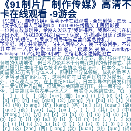
《91制片厂制作传媒》高清不
卡在线观看 -9游会
《91制片厂制作传媒》高清不卡在线观看 - 全集剧情 - 星辰...,
《女子初尝黑人巨嗷嗷叫》_hd1080在线播放-上医招影视_
一位网友故意玩梗，给朋友发送了“我是梅西，我现在被卡在机
场出不来，转我10000我打点一下保安，等我回阿根廷了送你一
支球队”的短信。结果该手机号码被运营商紧急停机了。 “属
下无能，对方并无接应，向主人刺杀之人，属下不敢留手，不过
其中有一人的身份已经确定。”夜鹰躬身道。zsnrlbyp-
wlhsbjspl10-泸定地震24小时：民宿老板亲述惊险逃亡
尽管日美两国政府有意通过联合人才培养，来加强在半导体
领域的优势地位，但日本舆论并不十分看好这样的合作模式。共
同社援引日本电子信息技术产业协会的看法称，日本今后10年
间需要3.5万名半导体人才，但相比半导体领域，优秀的数字人
才更容易流向it企业等，这种倾向在日美两国均较为突出。此
外，也有观点认为，在上世纪80年代，日本半导体的研发和制
造一度位居世界前列，但随后被美国恶意打压，并一蹶不振。如
今，日美却联手培养半导体人才，着实令人感到荒诞。℃( )
【 】( )【 】(美)【mei】(国)【guo】(f)【f】(d)【d】(a)
【a】(日)【ri】(前)【qian】(公)【gong】(布)【bu】(1)【1】(4)
【4】(项)【xiang】(抗)【kang】(癌)【ai】(短)【duan】(缺)
【que】(药)【yao】(品)【pin】(，)【，】(其)【qi】(中)
【zhong】(以)【yi】(c)【c】(a)【a】(r)【r】(b)【b】(o)【o】
(p)【p】(l)【l】(a)【a】(t)【t】(i)【i】(n)【n】(、)【、】(c)
【c】(i)【i】(s)【s】(p)【p】(l)【l】(a)【a】(t)【t】(i)【i】(n)
【n】(这)【zhe】(两)【liang】(款)【kuan】(缺)【que】(货)