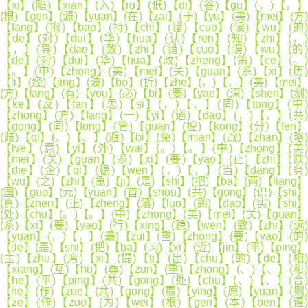
【xi】(陷)【xian】(入)【ru】(低)【di】(谷)【gu】(，)【，】
(根)【gen】(源)【yuan】(在)【zai】(于)【yu】(美)【mei】(方)
【fang】(抱)【bao】(持)【chi】(错)【cuo】(误)【wu】(的)
【de】(对)【dui】(华)【hua】(认)【ren】(知)【zhi】(，)
【，】(导)【dao】(致)【zhi】(错)【cuo】(误)【wu】(的)
【de】(对)【dui】(华)【hua】(政)【zheng】(策)【ce】(。)
【。】(中)【zhong】(美)【mei】(关)【guan】(系)【xi】(历)
【li】(经)【jing】(波)【bo】(折)【zhe】(，)【，】(美)【mei】
(方)【fang】(有)【you】(必)【bi】(要)【yao】(深)【shen】(刻)
【ke】(反)【fan】(思)【si】(，)【，】(同)【tong】(中)
【zhong】(方)【fang】(一)【yi】(道)【dao】(，)【，】(共)
【gong】(同)【tong】(管)【guan】(控)【kong】(分)【fen】
(歧)【qi】(、)【、】(避)【bi】(免)【mian】(战)【zhan】(略)
【lve】(意)【yi】(外)【wai】(。)【。】(中)【zhong】(美)
【mei】(关)【guan】(系)【xi】(要)【yao】(止)【zhi】(跌)
【die】(企)【qi】(稳)【wen】(，)【，】(当)【dang】(务)
【wu】(之)【zhi】(急)【ji】(是)【shi】(把)【ba】(两)【liang】
(国)【guo】(元)【yuan】(首)【shou】(共)【gong】(识)【shi】
(真)【zhen】(正)【zheng】(落)【luo】(到)【dao】(实)【shi】
(处)【chu】(。)【。】(中)【zhong】(美)【mei】(关)【guan】
(系)【xi】(要)【yao】(行)【xing】(稳)【wen】(致)【zhi】(远)
【yuan】(，)【，】(最)【zui】(重)【zhong】(要)【yao】(的)
【de】(是)【shi】(把)【ba】(习)【xi】(近)【jin】(平)【ping】
(主)【zhu】(席)【xi】(提)【ti】(出)【chu】(的)【de】(相)
【xiang】(互)【hu】(尊)【zun】(重)【zhong】(、)【、】(和)
【he】(平)【ping】(共)【gong】(处)【chu】(、)【、】(合)
【he】(作)【zuo】(共)【gong】(赢)【ying】(原)【yuan】(则)
【ze】(作)【zuo】(为)【wei】(根)【gen】(本)【ben】(遵)