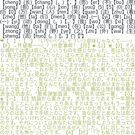
【cheng】(长)【chang】(，)【，】(而)【er】(不)【bu】(用)
【yong】(担)【dan】(心)【xin】(有)【you】(5)【5】(0)【0】
(0)【0】(万)【wan】(人)【ren】(关)【guan】(注)【zhu】(着)
【zhe】(他)【ta】(们)【men】(的)【de】(一)【yi】(举)【ju】
(一)【yi】(动)【dong】(。)【。】(我)【wo】(希)【xi】(望)
【wang】(他)【ta】(们)【men】(在)【zai】(公)【gong】(众)
【zhong】(视)【shi】(野)【ye】(之)【zhi】(外)【wai】(生)
【sheng】(活)【huo】(。)【。】(”)【”】
❤【 】↑【 】「いやcべつにそういう意味じゃなくて――」
【8】→怀疑喔～～(_？)什麼事啊？【月】■【2】♚【0】そん
な場所では僕は哀しみというものを感じなかった。死は死であ
りc直子は直子だからだった。ほら大丈夫よc私はここにいるで
しょうと直子は恥ずかしそうに笑いながら言った。いつものち
ょっとした仕草が僕の心をなごませc癒してくれた。そして僕
はこう思った。これが死というものならc死も悪くないものだ
なcと。そうよc死ぬのってそんなたいしたことじゃないのよc
と直子は言った。死なんてただの死なんだもの。それに私はこ
こにいるとすごく楽なんだもの。暗い波の音のあいまから直子
はそう語った。【日】 “这圈鬼东西，确实让我们根本看不
透张辽的虚实。”夏侯渊皱眉道：“明日且先试探一番。”【0】
◈【—】【2】結論から書きます。大学をとりあえず一年間休
学することにしました。とりあえずとは言ってもcもう一度大
学に戻ることはおそらくないのではないかと思います。休学と
いうのはあくまで手続上のことです。急な話だとあなたは思う
かもしれないけれどcこれは前々からずっと考えていたことな
のです。それについてはあなたに何度か話をしようと思ってい
たのですがcとうとう切り出せませんでした。口に出しちゃう
のがとても怖かったのです。【4】【时】「でも私たちがあな