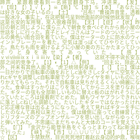
蹄声，紧跟着便看到一名将官翻身下马，冲进来。【发】
☿【现】【）】√【，】☠【新】℃【增】♋【本】「あなたに
は好きな女の子いるの」【土】 “吕布！”曹操声音里，透着
一股冰冷，事实上，在这把弩弓呈到他面前的时候他就发现了，
这是长安的军用弩，常人很难得到。【无】│【症】♂【状】昨
日の朝と同じように僕ら三人で朝食を食べcそれから鳥小屋の
世話をしに行った。直子とレイコさんはフードのついたビニー
ルの黄色い雨合羽を着ていた。僕はセーターの上に防水のウィ
インドブレーカーを着た。空気は湿っぽくてひやりとしてい
た。鳥たちも雨を避けるように小屋の奥の方にかたまってひっ
そりと身を寄せてあっていた。【感】
ⅴⅵⅶⅷⅸⅹⅰⅱⅲⅳ【染】☭【者】 这就不得不说长安五
部之间的竞争了。【1】◐【1】△【例】 “回主公，除此人
外，并未有其他人面圣。”虎卫统领躬身道。【（】【三】僕は
一日がかりで自転車の錆をおとしc油をさしcタイヤに空気を入
れcギヤを調整しc自転車屋でクラッチワイヤを新しいものにと
りかえてもらった。それで自転車は見ちがえるくらい綺麗にな
った。食卓はすっかりほこりを落としてからニスを塗りなおし
た。ギターの弦も全部新しいものに替えc板のはがれそうにな
っていたところは接着剤でとめた。錆もワイヤブラシできれい
に落としcねじも調節した。たいしたギターではなかったけれ
ど応正確な音は出るようになった。考えて見ればギターを手に
したのなんて高校以来だった。僕は縁側に座ってc昔練習した
ドリフターズのアップオンザルーフを思い出しながらゆっくり
と弾いてみた。不思議にまだちゃんと大体のコードを覚えてい
た。【门】「金沢から能登半島をぐるっとまわってねc新潟ま
で行った」【峡】卐【市】∪△∪∪▽∪【湖】〖【滨】
☆【区】 于禁默然，目光死死地盯着赵云身边的炉鼎，喉咙