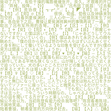
耸动了几下，有些干燥的嘴唇缓缓张开，良久，才艰难的开口
道：“弃械，投降。”【9】 “寺庙？”吕布挑了挑眉：“过去看
看。”【例】资协夜【】┱┲*.:*‘..:【，】◤【郑】☒【州】
¿【市】⊿【郑】σ【东】 很快，荀彧、荀攸以及钟繇来到
司空府，当看到夏侯渊时，三人心中一沉，已经猜到发生了何
事，各自坐下之后，曹操让夏侯渊将冀州的事情再说了一遍，并
取出了吕布军所用的连弩。【新】✔【区】÷【1】◇【例】
【，】✈【安】⊙【阳】◐【市】™【滑】☭【县】「邪魔じゃ
ないですか」と僕は訊いてみた。【1】「じゃあどうしてウル
グアイまでついていくの」【例】僕はあきれて永沢さんの顔を
眺めた。「僕の目から見れば世の中の人々はずいぶんあくせく
と身を粉にして働いているような印象を受けるんですがc僕の
見方は間違っているんでしょうか」【）】「固くなってること
が」【。】°【新】☑【增】【境】♥【外】♥【输】─【入】卐
【无】谷川に沿って並ぶ集落も前に比べるとずっと小さくなり
c耕作してある平地も狭くなった。山が険しくなりcすぐ近くま
で迫っていた。犬の多いところだけがどの集落も同じでcバス
が来ると犬たちは競いあうように吠えた。【症】卐【状】
☤【感】✞【染】♡【者】→【2】【例】「君の言ってることは
わかるよ」と僕は言った。【，】秋にきたときに比べて直子は
ずっと無口になっていた。三人でいると彼女は殆んど口をきか
ないでソファーに座ってにこにこと微笑んでいるだけだった。
そのぶんレイコさんがしゃべった。「でも気にしないで」と直
子は言った。「今こういう時期なの。しゃべるよりcあなたた
ちの話を聞いてる方がずっと楽しいの」【无】【新】 “汉
瑜公不会以为，当初陈登有能力绞杀我等吧？”陈宫看着陈珪，
不屑地笑道。【增】【境】卐【外】 “喏！”众人连忙起身，
陪着曹操，朝着皇宫的方向快步赶去。【输】【入】△【确】