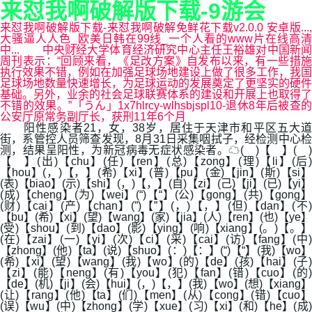
来怼我啊破解版下载-9游会
来怼我啊破解版下载-来怼我啊破解免鲜花下载v2.0.0 安卓版...,
大骚逼人人色_欧美日韩在99线_一个人看的www片在线高清
中... 中央财经大学体育经济研究中心主任王裕雄对中国新闻
周刊表示：“回顾来看，《足改方案》自发布以来，有一些措施
执行效果不错，例如在加强足球场地建设上做了很多工作，我国
足球场地数量快速增长，为足球运动的发展奠定了更坚实的硬件
基础。另外，业余的社会足球联赛体系的建设和开展上也取得了
不错的效果。”「うん」1x7hlrcy-wlhsbjspl10-退休8年后被查的
公安厅原常务副厅长，获刑11年6个月
阳性感染者21，女，38岁，居住于天津市和平区五大道
街，系管控人员筛查发现，8月31日采集咽拭子，经检测中心检
测，结果呈阳性，为新冠病毒无症状感染者。☁( )【 】( )
【 】(出)【chu】(任)【ren】(总)【zong】(理)【li】(后)
【hou】(，)【，】(希)【xi】(普)【pu】(金)【jin】(斯)【si】
(表)【biao】(示)【shi】(，)【，】(自)【zi】(己)【ji】(已)【yi】
(成)【cheng】(为)【wei】(“)【“】(公)【gong】(共)【gong】
(财)【cai】(产)【chan】(”)【”】(，)【，】(但)【dan】(不)
【bu】(希)【xi】(望)【wang】(家)【jia】(人)【ren】(也)【ye】
(受)【shou】(到)【dao】(影)【ying】(响)【xiang】(。)【。】
(在)【zai】(一)【yi】(次)【ci】(采)【cai】(访)【fang】(中)
【zhong】(他)【ta】(说)【shuo】(：)【：】(“)【“】(我)【wo】
(希)【xi】(望)【wang】(我)【wo】(的)【de】(孩)【hai】(子)
【zi】(能)【neng】(有)【you】(犯)【fan】(错)【cuo】(的)
【de】(机)【ji】(会)【hui】(，)【，】(我)【wo】(想)【xiang】
(让)【rang】(他)【ta】(们)【men】(从)【cong】(错)【cuo】
(误)【wu】(中)【zhong】(学)【xue】(习)【xi】(和)【he】(成)