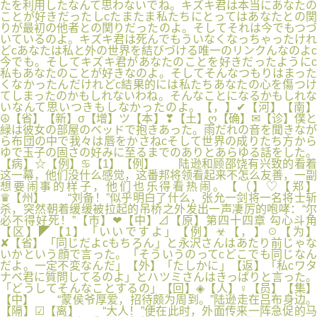
たを利用したなんて思わないでね。キズキ君は本当にあなたの
ことが好きだったしcたまたま私たちにとってはあなたとの関
りが最初の他者との関りだったのよ。そしてそれは今でもつづ
いているのよ。キズキ君は死んでもういなくなっちゃったけれ
どcあなたは私と外の世界を結びづける唯一のリンクんなのよc
今でも。そしてキズキ君があなたのことを好きだったようにc
私もあなたのことが好きなのよ。そしてそんなつもりはまった
くなかったんだけれどc結果的には私たちあなたの心を傷つけ
てしまったのかもしれないわね。そんなことになるかもしれな
いなんて思いつきもしなかったのよ。【，】✔【河】【南】
☮【省】【新】σ【增】ツ【本】❣【土】ღ【确】✉【诊】僕と
緑は彼女の部屋のベッドで抱きあった。雨だれの音を聞きなが
ら布団の中で我々は唇をかさねcそして世界の成りたち方から
ゆで玉子の固さの好みに至るまでのありとあらゆる話をした。
【病】☆【例】♋【1】【例】 陆逊和顾邵饶有兴致的看着
这一幕，他们没什么感觉，这番邦将领看起来不怎么友善，一副
想要闹事的样子，他们也乐得看热闹。【（】♡【郑】
♛【州】 “刘备！”似乎明白了什么，张允一剑将一名将士斩
杀，突然朝着缓缓被拉起的吊桥之外发出一声凄厉的咆哮：“尔
必不得好死！”【市】❤【中】⊿【原】第四十四章 勾心斗角
【区】◤【1】「いいですよ」【例】☣【，】☉【为】
✘【省】「同じだよcもちろん」と永沢さんはあたり前じゃな
いかという顔で言った。「そういうのってcどこでも同じなん
だよ。一定不変なんだ」【外】「たしかに」【返】「私cワタ
ナベ君に質問してるのよ」とハツミさんはきっぱりと言った。
「どうしてそんなことするの」【回】◈【人】♀【员】【集】
【中】 “蒙侯爷厚爱，招待颇为周到。”陆逊走在吕布身边。
【隔】☑【离】 “大人！”便在此时，外面传来一阵急促的马