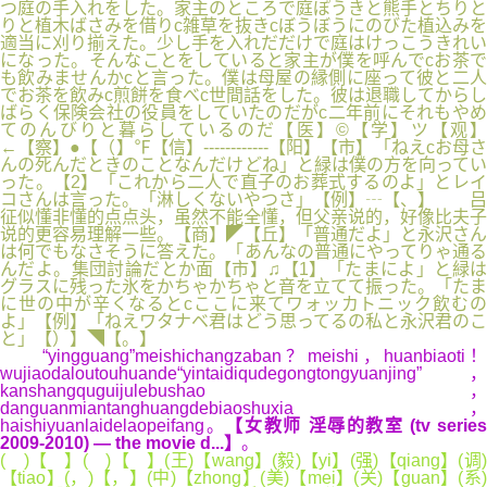
つ庭の手入れをした。家主のところで庭ぽうきと熊手とちりと
りと植木ばさみを借りc雑草を抜きcぼうぼうにのびた植込みを
適当に刈り揃えた。少し手を入れだだけで庭はけっこうきれい
になった。そんなことをしていると家主が僕を呼んでcお茶で
も飲みませんかcと言った。僕は母屋の縁側に座って彼と二人
でお茶を飲みc煎餅を食べc世間話をした。彼は退職してからし
ばらく保険会社の役員をしていたのだがc二年前にそれもやめ
てのんびりと暮らしているのだ【医】©【学】ツ【观】
←【察】●【（】℉【信】------------【阳】【市】「ねえcお母さ
んの死んだときのことなんだけどね」と緑は僕の方を向ってい
った。【2】「これから二人で直子のお葬式するのよ」とレイ
コさんは言った。「淋しくないやつさ」【例】┄【、】 吕
征似懂非懂的点点头，虽然不能全懂，但父亲说的，好像比夫子
说的更容易理解一些。【商】◤【丘】「普通だよ」と永沢さん
は何でもなさそうに答えた。「あんなの普通にやってりゃ通る
んだよ。集団討論だとか面【市】♫【1】「たまによ」と緑は
グラスに残った氷をかちゃかちゃと音を立てて振った。「たま
に世の中が辛くなるとcここに来てワォッカトニック飲むの
よ」【例】「ねえワタナベ君はどう思ってるの私と永沢君のこ
と」【）】◥【。】
“yingguang”meishichangzaban？meishi，huanbiaoti！
wujiaodaloutouhuande“yintaidiqudegongtongyuanjing”，
kanshangquguijulebushao，
danguanmiantanghuangdebiaoshuxia，
haishiyuanlaidelaopeifang。
【女教师 淫辱的教室 (tv serie
2009-2010) — the movie d...】
。
( )【 】( )【 】(王)【wang】(毅)【yi】(强)【qiang】(调)
【tiao】(，)【，】(中)【zhong】(美)【mei】(关)【guan】(系)