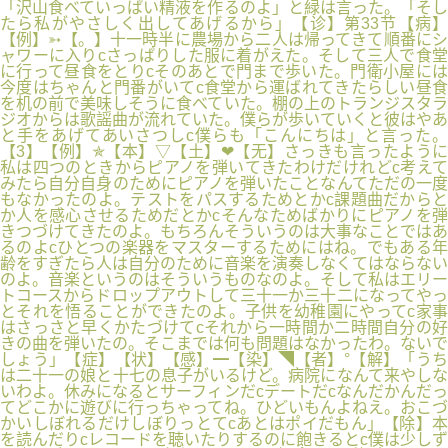
「沢山食べていっぱい精液を作るのよ」と緑は言った。「そし
たら私がやさしく出してあげるから」【诊】第33节【病】
【例】➳【。】十一時半に農場から二人は帰ってきて順番にシ
ャワーに入りcさっぱりした服に着がえた。そして三人で食堂
に行って昼食をとりcそのあとで門まで歩いた。門衛小屋には
今度はちゃんと門番がいてc食堂から運ばれてきたらしい昼食
を机の前で美味しそうに食べていた。棚の上のトランジスタラ
ジオからは歌謡曲が流れていた。僕らが歩いていくと彼はやあ
と手をあげてあいさつしc僕らも「こんにちは」と言った。
【3】【例】✯【本】▽【土】❤【无】さっきも言ったように
私は四つのときからピアノを弾いてきたわけだけれどc考えて
みたら自分自身のためにピアノを弾いたことなんてただの一度
もなかったのよ。テストをパスするためとかc課題曲だからと
か人を感心させるためだとかcそんなためばかりにピアノを弾
きつづけてきたのよ。もちろんそういうのは大事なことではあ
るのよcひとつの楽器をマスターするためにはね。でもある年
齢をすぎたら人は自分のために音楽を演奏しなくてはならない
のよ。音楽というのはそういうものなのよ。そして私はエリー
トコースからドロップアウトして三十一か三十二になってやっ
とそれを悟ることができたのよ。子供を幼稚園にやってc家事
はさっさと早くかたづけてcそれから一時間か二時間自分の好
きの曲を弾いたの。そこまでは何も問題はなかったわ。ないで
しょう」【症】【状】【感】━【染】◥【者】°【解】「うち
は二十一の娘と十七の息子がいるけど。病院になんて来やしな
いわよ。休みになるとサーフィンだcデートだcなんだかんだっ
てどこかに遊びに行っちゃってね。ひどいもんよねえ。おこづ
かいしぼれるだけしぼりっとてcあとはポイだもん」【除】本
を読んだりcレコードを聴いたりするのに飽きるとc僕は少しず