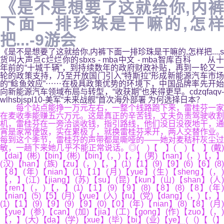
《是不是想要了这就给你,内裤
下面一排珍珠是干嘛的,怎样
把...-9游会
《是不是想要了这就给你,内裤下面一排珍珠是干嘛的,怎样把...,s
货叫大声点c烂烂你的sbxs - mba中文 - mba智库百科 从十
年前的“十城千辆”，到持续数年的政府财政补贴，再到一轮又一
轮的政策支持，乃至开放国门引入“特斯拉”形成新能源汽车市场
的“鲶鱼效应”⋯⋯在极具政策优势的环境下，中国品牌率先开始
向新能源汽车领域布局与转型，“收获期”也来得更早。cdzqfaqv-
wlhsbjspl10-美军“未来战舰”首次海外部署 为何选择日本？
每个站点能挣一万元左右，一整个线路跑下来，雷桂芬一家
在麦收季能赚五六万元。这是真正的辛苦钱，丈夫负责驾驶收割
机，雷桂芬在一旁洽谈收钱，指引路线，他们没日没夜地干，通
宵是家常便饭，实在累极了，就换雷桂芬来开，两人交替作业。
每到这个季节，雷桂芬的声带都是嘶哑的——她对麦秸秆灰尘过
敏，一趟下来她几乎不能正常说话。◎( )【 】( )【 】(戴)
【dai】(彬)【bin】(彬)【bin】(，)【，】(男)【nan】(，)【，】
(汉)【han】(族)【zu】(，)【，】(1)【1】(9)【9】(6)【6】(8)
【8】(年)【nian】(1)【1】(月)【yue】(生)【sheng】(，)
【，】(江)【jiang】(苏)【su】(昆)【kun】(山)【shan】(人)
【ren】(，)【，】(1)【1】(9)【9】(8)【8】(8)【8】(年)
【nian】(5)【5】(月)【yue】(入)【ru】(党)【dang】(，)【，】
(1)【1】(9)【9】(9)【9】(0)【0】(年)【nian】(8)【8】(月)
【yue】(参)【can】(加)【jia】(工)【gong】(作)【zuo】(，)
【，】(大)【da】(学)【xue】(毕)【bi】(业)【ye】(（)【（】