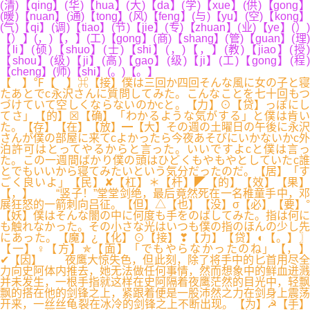
(清)【qing】(华)【hua】(大)【da】(学)【xue】(供)【gong】
(暖)【nuan】(通)【tong】(风)【feng】(与)【yu】(空)【kong】
(气)【qi】(调)【tiao】(节)【jie】(专)【zhuan】(业)【ye】(）)
【）】(，)【，】(工)【gong】(商)【shang】(管)【guan】(理)
【li】(硕)【shuo】(士)【shi】(，)【，】(教)【jiao】(授)
【shou】(级)【ji】(高)【gao】(级)【ji】(工)【gong】(程)
【cheng】(师)【shi】(。)【。】
【 】℉【 】⌘【接】僕は三回か四回そんな風に女の子と寝
たあとでc永沢さんに質問してみた。こんなことを七十回もつ
づけていて空しくならないのかcと。【力】⊙【贷】っぽにし
てさ」【的】☒【确】「わかるような気がする」と僕は肯い
た。【存】【在】【放】━【大】その週の土曜日の午後に永沢
さんが僕の部屋に来てcよかったら今夜あそびにいかないかc外
泊許可はとってやるからと言った。いいですよcと僕は言っ
た。この一週間ばかり僕の頭はひどくもやもやとしていたc誰
とでもいいから寝てみたいという気分だったのだ。【居】「す
ごく良いよ」【民】✘【杠】＊【杆】◤【的】【效】【果】
【，】 “竖子！”堂堂剑绝，最后竟然死在一名稚童手中，邓
展狂怒的一箭刺向吕征。【但】△【也】【没】σ【必】【要】°
【妖】僕はそんな闇の中に何度も手をのばしてみた。指は何に
も触れなかった。その小さな光はいつも僕の指のほんの少し先
にあった。【魔】¿【化】⊙【接】❣【力】【贷】◐【。】〗
【一】♀【方】✯【面】「でもやらなかったのね」【，】
✔【因】 夜鹰大惊失色，但此刻，除了将手中的匕首用尽全
力向史阿体内推去，她无法做任何事情，然而想象中的鲜血迸溅
并未发生，一根手指就这样在史阿隔着夜鹰茫然的目光中，轻飘
飘的搭在他的剑锋之上，紧跟着便是一股沛然之力在剑身上震荡
开来，一丝丝龟裂在冰冷的剑锋之上不断出现。【为】☭【手】