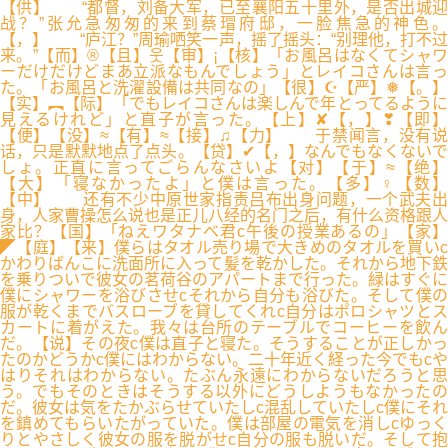
【供】 “都督，刘备大军，已至襄阳五十里外，是否出城迎
战？”张允急匆匆的来到蔡瑁府邸，一脸焦急的神色。
【，】 “庐江？”周瑜哂笑一声，摇了摇头：“别理他，打不过
来。”【而】®【且】웃【审】¡【核】「お風呂はなくてシャワ
ーだけだけどまあ立派なもんでしょう」とレイコさんは言っ
た。「お風呂と洗濯設備は共同なの」【很】☪【严】❅【。】
【实】︻【际】「でもレイコさんは楽しんで年とってるように
見えるけれど」と直子が言った。【上】✘【，】❣【即】
【便】【没】≈【有】≈【接】♫【力】 于禁闻言，没有说
话，只是默默地点了点头。【贷】✔【，】なんでもなくないで
しょ。正直に言ってごらんなさいよ【对】【于】≈【绝】
【大】「寝なかったよ」と僕は言った。【多】♀【数】
【中】 还有不少中原世家指责吕布出身问题，一个武夫出
身，人家曹操怎么说也是正儿八经的名门之后，有什么资格跟人
家比？【国】「ねえワタナベ君c午後の授業あるの」【家】
◤【庭】【来】僕らはタオル売り場で大きめのタオルを買いc
かわりばんこに洗面所に入って髪を乾かした。それから地下鉄
を乗りついで彼女の茗荷谷のアパートまで行った。緑はすぐに
僕にシャワーを浴びさせcそれから自分も浴びた。そして僕の
服が乾くまでバスローブを貸してくれc自分はポロシャツとス
カートに着がえた。我々は台所のテーブルでコーヒーを飲ん
だ。【说】その夜c僕は直子と寝た。そうすることが正しかっ
たのかどうかc僕にはわからない。二十年近く経った今でもcや
はりそれはわからない。たぶん永遠にわからないだろうと思
う。でもそのときはそうする以外にどうしようもなかったの
だ。彼女は気をたかぶらせていたしc混乱していたしc僕にそれ
を鎮めてもらいたがっていた。僕は部屋の電気を消しcゆっく
りとやさしく彼女の服を脱がせc自分の服も脱いだ。そして抱