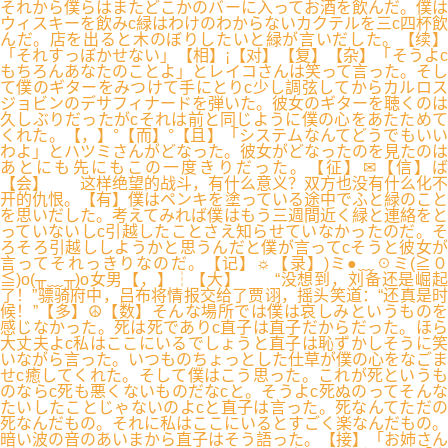
それから僕らはまたどこかのバーに入ってお酒を飲んだ。僕は
ウィスキーを飲みc緑はわけのわからないカクテルを三c四杯飲
んだ。店を出ると木のぼりしたいと緑が言いだした。【续】
「それすっぼかせない」【相】¡【对】【复】【杂】「そうよc
もちろんあなたのことよ」とレイコさんは笑って言った。そし
て僕のギターをみつけて手にとりc少し調弦してからカルロス
ジョビンのデサフィナードを弾いた。彼女のギターを聴くのは
久しぶりだったがcそれは前と同じように僕の心をあたためて
くれた。【，】°【而】°【且】「システムなんてどうでもいい
わよ」とハツミさんがどなった。彼女がどなったのを見たのは
あとにも先にもこの一度きりだった。【征】✉【信】ば
【会】 这样绝望的战斗，有什么意义？双方也没有什么化不
开的仇恨。【有】僕はペンキを塗っている途中でふと緑のこと
を思いだした。考えてみれば僕はもう三週間近く緑と連絡をと
っていないしc引越したことさえ知らせていなかったのだ。そ
ろそろ引越ししようかと思うんだと僕が言ってcそうと彼女が
言ってそれっきりなのだ。【记】☼【录】)ミ●﹏☉ミ(≧０
≦)o(╥﹏╥)o女男【，】┆【大】 “没想到，刘备还是崛起
了！”骠骑府中，吕布将情报交给了贾诩，摇头笑道：“还真是时
候！”【多】☮【数】そんな場所では僕は哀しみというものを
感じなかった。死は死でありc直子は直子だからだった。ほら
大丈夫よc私はここにいるでしょうと直子は恥ずかしそうに笑
いながら言った。いつものちょっとした仕草が僕の心をなごま
せc癒してくれた。そして僕はこう思った。これが死というも
のならc死も悪くないものだなcと。そうよc死ぬのってそんな
たいしたことじゃないのよcと直子は言った。死なんてただの
死なんだもの。それに私はここにいるとすごく楽なんだもの。
暗い波の音のあいまから直子はそう語った。【接】「お姉さん