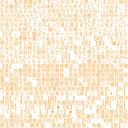
のよ。私の意識は早く下にいかなきゃと思っているのにc体の
方は勝手にお姉さんの体をひもから外そうとしているのよ。で
ももちろんそんなこと子供の力でできるわけないしc私そこで
五c六分ぼおっとしていたと思うのc放心状態で。何が何やらわ
けがわからなくて。体の中の何かが死んでしまったみたいで。
お母さんが何してるのよって見に来るまでcずっと私そこにい
たのよcお姉さんと一緒に。その暗くて冷たいところに」
【力】♂【贷】僕はウィスキーソーダを注文してからc足もと
に大きな革鞄が置いてあることに気づいた。【购】「もう少し
明るい話をしない」と直子が言った。【房】【者】「嫌よcそ
んなの」とお姉さんらしい人は突き放すように言った。「そう
いうことは自分で説明しなさいよ。あなた男でしょ自分で責任
持ってちゃんとやんなさい」【并】「ところで家族の人はみん
な何処に行っちゃったのc今日は」と僕は訊いてみた。
【非】 相比于洛阳城的各种建设，洛阳书院却是更先一步建
起来，执教的是长安书院不教师，至于生源则是洛阳就地取材，
吕布的三学早在建安七年的时候，长安这样的大都市已经开始布
置，历经五年，一些基础教育已经完成，正好与洛阳书院对接，
洛阳建起了书院，对于大批郡学学子来说，无疑是一个福音，这
代表着他们继续深造就学要远比其他州郡更有优先权。【炒】
「まあひとつの哲学ではあるな」【房】◎【客】☤【。】
【另】☑【一】【方】【面】→【，】 说话间，战马已经冲
到近前，手中长枪直取那打的最凶的红脸汉子。【接】【力】
♡【贷】─【只】ツ【是】❥【有】ⓐ【个】【别】↖【地】
「うん」【方】☉【、】❅【个】★【别】 荀彧沉默片刻之
后，看向众人道：“依妙才将军所言，张辽事实上是有足够的能
力在短时间内结束战斗可对？”【银】☑【行】 “刘晔？”张辽
闻言想了想，微笑道：“原来是汉室宗亲，失敬。”【提】〗