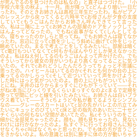
が死んでるのを見つけたのは私なの」と直子はつづけた。「小
学校六年生の秋よ。十一月。雨が降ってcどんより暗い一日だ
ったわ。そのときお姉さんは高校三年生だったわ。私がピアノ
のレッスンから戻ってくると六時半でcお母さんが夕食の支度
していてcもうごはんだからお姉さん呼んできてって言った
の。私は二階に上ってcお姉さんの部屋のドアをノックしてご
はんよってどなったの。でもねc返事がなくてcしんとしてる
の。寝ちゃったのかしらと思ってね。でもお姉さんは寝てなか
ったわ。窓辺に立ってc首を少しこう斜めに曲げてc外をじっと
眺めていたの。まるで考えごとをしてるみたいに。部屋は暗く
てc電灯もついてなくてc何もかもぼんやりとしか見えなかった
のよ。私はねえ何してるのもうごはんよって声かけたの。でも
そういってから彼女の背がいつもより高くなってることに気づ
いたの。それでcあれどうしたんだろうってちょっと不思議に
思ったの。ハイヒールはいてるのかcそれとも何かの台の上に
乗ってるのかしらってcそして近づいていって声をかけようと
した時にはっと気がついたのよ。首の上にひもがついているこ
とにね。天井のはりからまっすぐにひもが下っていて――それ
がねc本当にびっくりするくらいまっすぐなのよcまるで定規を
使って空間にピッと線を引いたみたいに。お姉さんは白いブラ
ウス着ていて――そうcちょうど今私が着てるようなシンプル
なの――グレーのスカートはいてc足の先がバレエの爪立てみ
たいにキュッとのびていてc床と足の指先のあいだに二十セン
チくらいの何もない空間があいてたの。私cそういうのをこと
細かに全部見ちゃったのよ。顔も。顔も見ちゃったの。見ない
わけには行かなかったのよ。私すぐ下に行ってお母さんに知ら
せなくちゃc叫ばなくちゃと思ったわ。でも体の方が言うこと
をきかないのよ。私の意識とは別に勝手に体の方が動いちゃう