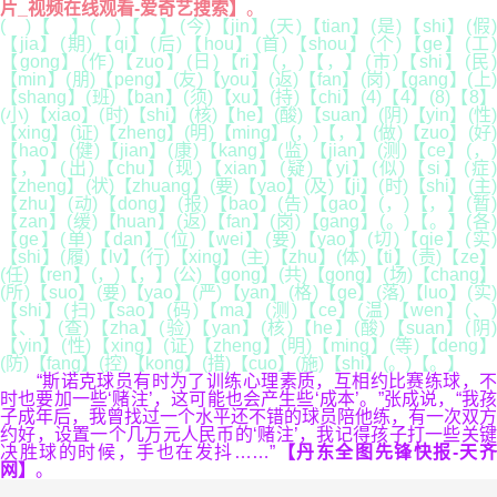
片_视频在线观看-爱奇艺搜索】
。
( )【 】( )【 】(今)【jin】(天)【tian】(是)【shi】(假)
【jia】(期)【qi】(后)【hou】(首)【shou】(个)【ge】(工)
【gong】(作)【zuo】(日)【ri】(，)【，】(市)【shi】(民)
【min】(朋)【peng】(友)【you】(返)【fan】(岗)【gang】(上)
【shang】(班)【ban】(须)【xu】(持)【chi】(4)【4】(8)【8】
(小)【xiao】(时)【shi】(核)【he】(酸)【suan】(阴)【yin】(性)
【xing】(证)【zheng】(明)【ming】(，)【，】(做)【zuo】(好)
【hao】(健)【jian】(康)【kang】(监)【jian】(测)【ce】(，)
【，】(出)【chu】(现)【xian】(疑)【yi】(似)【si】(症)
【zheng】(状)【zhuang】(要)【yao】(及)【ji】(时)【shi】(主)
【zhu】(动)【dong】(报)【bao】(告)【gao】(，)【，】(暂)
【zan】(缓)【huan】(返)【fan】(岗)【gang】(。)【。】(各)
【ge】(单)【dan】(位)【wei】(要)【yao】(切)【qie】(实)
【shi】(履)【lv】(行)【xing】(主)【zhu】(体)【ti】(责)【ze】
(任)【ren】(，)【，】(公)【gong】(共)【gong】(场)【chang】
(所)【suo】(要)【yao】(严)【yan】(格)【ge】(落)【luo】(实)
【shi】(扫)【sao】(码)【ma】(测)【ce】(温)【wen】(、)
【、】(查)【zha】(验)【yan】(核)【he】(酸)【suan】(阴)
【yin】(性)【xing】(证)【zheng】(明)【ming】(等)【deng】
(防)【fang】(控)【kong】(措)【cuo】(施)【shi】(。)【。】
“斯诺克球员有时为了训练心理素质，互相约比赛练球，不
时也要加一些‘赌注’，这可能也会产生些‘成本’。”张成说，“我孩
子成年后，我曾找过一个水平还不错的球员陪他练，有一次双方
约好，设置一个几万元人民币的‘赌注’，我记得孩子打一些关键
决胜球的时候，手也在发抖……”
【丹东全图先锋快报-天齐
网】
。