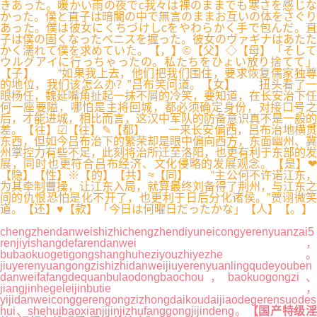
きあった。暖かい雨の夜でc我々は裸のままでも寒さを感じな
かった。僕と直子は暗闇の中で無言のままお互いの体をさぐり
あった。僕は彼女にくちづけしcをやわらかく手で包んだ。直
子は僕の固くなったベニスを握った。彼女のヴァギナはあたた
かく濡れて僕を求めていた。【，】©【父】◇【母】「そして
ウルグアイに行っちゃったの。私たちをひょい放り捨てて」
【子】 “如果我上去，他们把我们围住，要求恢复儒家独尊
的地位，我们该怎么办？”吕布笑问道。【女】 扭头看了一
眼杨任，魏延嘴角扯起一抹不屑的冷笑，要知道，在长安治下任
何一座要隘，哪怕是主将回城，都必须确定身份，对接口号之
后，才能进城，相比而言，这汉中军队的防备意识真不是一般的
差。【往】☑【往】✎【都】 一来长安偏西，吕布治地横贯
东西，但如今吕布治下的繁荣却是眼中偏向西方，东面幽州、冀
州掌控力有些不足，此刻将治所迁至洛阳，也更有利于东部的发
展，同时也更符合吕布经济、文化侵略的发展观念。【是】❤
【隐】【性】※【的】【共】≈【同】 “主公何不许诺江东，
为其牵制曹操，让江东入局，就算最终刘备得了荆州，与江东之
间的仇恨恐怕是化不开了，也更利于日后分化诸侯。”贾诩微笑
道。【还】♥【款】「今日は何曜日だったかな」【人】【。】
chengzhendanweishizhichengzhendiyuneicongyerenyuanzai5
renjiyishangdefarendanwei，
bubaokuogetigongshanghuheziyouzhiyezhe。
jiuyerenyuangongzishizhidanweijiuyerenyuanlingqudeyouben
danweifafangdequanbulaodongbaochou，baokuogongzi、
jiangjinhegeleijinbutie，
yijidanweiconggerengongzizhongdaikoudaijiaodegerensuodes
hui、shehuibaoxianjijinjizhufanggongjijindeng。
【国产特级