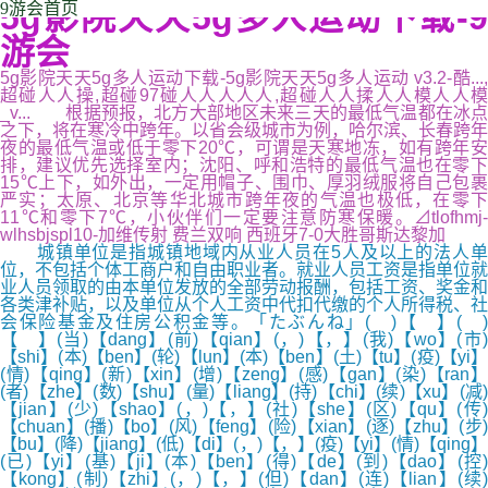
5g影院天天5g多人运动下载-9
9游会首页
游会
5g影院天天5g多人运动下载-5g影院天天5g多人运动 v3.2-酷...,
超碰人人操,超碰97碰人人人人人,超碰人人揉人人模人人模
_v... 根据预报，北方大部地区未来三天的最低气温都在冰点
之下，将在寒冷中跨年。以省会级城市为例，哈尔滨、长春跨年
夜的最低气温或低于零下20℃，可谓是天寒地冻，如有跨年安
排，建议优先选择室内；沈阳、呼和浩特的最低气温也在零下
15℃上下，如外出，一定用帽子、围巾、厚羽绒服将自己包裹
严实；太原、北京等华北城市跨年夜的气温也极低，在零下
11℃和零下7℃，小伙伴们一定要注意防寒保暖。⊿tlofhmj-
wlhsbjspl10-加维传射 费兰双响 西班牙7-0大胜哥斯达黎加
城镇单位是指城镇地域内从业人员在5人及以上的法人单
位，不包括个体工商户和自由职业者。就业人员工资是指单位就
业人员领取的由本单位发放的全部劳动报酬，包括工资、奖金和
各类津补贴，以及单位从个人工资中代扣代缴的个人所得税、社
会保险基金及住房公积金等。「たぶんね」( )【 】( )
【 】(当)【dang】(前)【qian】(，)【，】(我)【wo】(市)
【shi】(本)【ben】(轮)【lun】(本)【ben】(土)【tu】(疫)【yi】
(情)【qing】(新)【xin】(增)【zeng】(感)【gan】(染)【ran】
(者)【zhe】(数)【shu】(量)【liang】(持)【chi】(续)【xu】(减)
【jian】(少)【shao】(，)【，】(社)【she】(区)【qu】(传)
【chuan】(播)【bo】(风)【feng】(险)【xian】(逐)【zhu】(步)
【bu】(降)【jiang】(低)【di】(，)【，】(疫)【yi】(情)【qing】
(已)【yi】(基)【ji】(本)【ben】(得)【de】(到)【dao】(控)
【kong】(制)【zhi】(，)【，】(但)【dan】(连)【lian】(续)