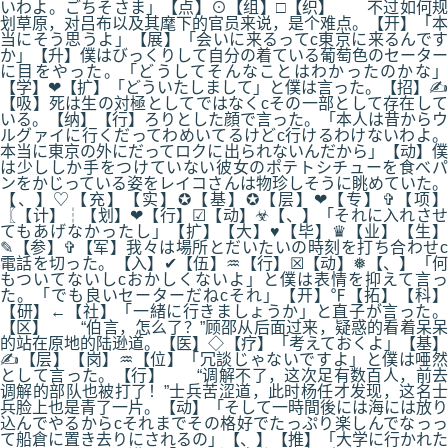
いわよ。ごちそさま」【点】⊙【组】□【织】 不过如何规
划草原，对吕布以及其麾下的官员来说，是个难点。【开】「本
当にそう思うよ」【展】「会いに来るってc東京に来るんです
か」【升】僕はびっくりして自分の着ている葡萄色のセーター
に目をやった。「どうしてそんなことはわかったのかな」
【学】❤【扩】「どういたしまして」と僕は言った。【招】✍
【吸】死は生の対極としてではなくcその一部として存在して
いる。【纳】【行】ろりとした顔で言った。「本人は昔からウ
ルグァイに行くだってわめいてるけどc行けるわけないわよ。
本当に東京の外にだってロクに出られないんだから」【动】僕
は少ししか手をつけていない彼女のポテトシチューを食べパ
ンをかじっている姿をレイコさんは物珍しそうに眺めていた。
【、】♡【充】【实】✪【基】✪【层】❤【专】✞【项】
〖【计】┆【划】❤【行】☑【动】☣【、】「それに入れさせ
てもあげなかったし」【扩】【大】♥【毕】♛【业】【生】
✎【参】✞【军】我々は場所とだいたいの時刻を打ち合わせc
電話を切った。【入】✔【伍】♒【行】☒【动】❅【、】「何
もついてないしcおかしくないよ」と僕は表情を抑えて言っ
た。「でも良いセーターだねcそれ」【开】℉【拓】【科】
【研】←【社】「一緒に行きましょうか」と直子が言った。
【区】 “伯言，怎么了？”顾邵从后面过来，疑惑的看着呆呆
的站在原地的陆逊道。【医】◇【疗】「考えておくよ」【基】
✍【层】【岗】♒【位】「冗談じゃないですよ」と僕は唖然
として言った。【行】 “调解不了，这次足有数百人，前去
调解的部队也被打了！”士兵苦涩道，此时杨任才发现，这名士
兵脸上也是青了一片。【动】「そして一時間後には海には放り
込んでやるからcそれまでその格好でたっぷり楽しんでなっっ
て船倉に置き去りにされるの」【、】【推】「大学に行かれた