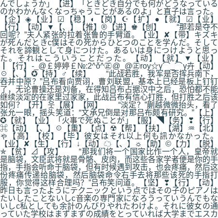
んでしょうか」【进】「ときどき自分でも何がどうなっている
のかわかんなくなっちゃうことがあるのよ」と直子は言った。
【企】◈【业】☑【稳】◐【岗】☪【扩】●【就】☑【业】
【行】【动】▼【、】【推】®【进】♚【创】 “那若是夺不
回呢？”夫人紧张的拉着张鲁的手臂道。【业】✘【带】キズキ
が死んだときc僕はその死からひとつのことを学んだ。そして
それを諦観として身につけた。あるいは身につけようと思っ
た。それはこういうことだった。【动】【就】▼【业】
┃【行】-_@￡婷婷￡№:2^ǒ^㊣@_@㊣roy☆γ⌒_⌒γ卉【动】
☉【、】✪【持】♂【续】 “此战若胜，我军是否挥兵南下，
吞并中原？”吕布看向贾诩，曹刘联盟，基本上已经是板上钉钉
了，无论曹操还是刘备，在得知吕布占据汉中之后，恐怕都不能
继续淡定的在家里过家家，此战吕布有信心打胜，但打胜之后该
如何？【开】웃【展】【网】 “淡定？”蒯越微微抬头，看了
张允一眼，摇头笑道：“文承兄倒是对那吕布颇有研究。”【上】
✪【就】【业】「火事で死ぬことが」【服】◥【务】❣【行】
⌘【动】【、】☉【重】【点】☢【帮】【扶】【湖】♒【北】
ゃ【高】【校】【毕】彼女はそれ以上何も訊かなかった。
【业】✘【生】【行】↓【动】☁【、】☼【助】©【力】【脱】
✯【贫】⊿【攻】 “那我们将一个国家比作一个人，皇帝就
是脑袋，文臣武将就是骨骼、皮肉，而这些各家学者便是你的手
指，手指会听命于脑袋，但有时候遇到攻击，也会疼痛，然后这
份疼痛传递给脑袋，然后脑袋命令右手去将那些该死的手指打
服，你觉得这样合理吗？”吕布笑问道。【坚】❣【行】【动】
昨日も言ったようにテクニックという点ではその子のピアノは
たいしたことないしc音楽の専門家になろうっていうんでもな
いしc私としても余計のんびりやれたわけよ。それに彼女の通
っていた学校はまずまずの成績をとっていれば大学までエスカ