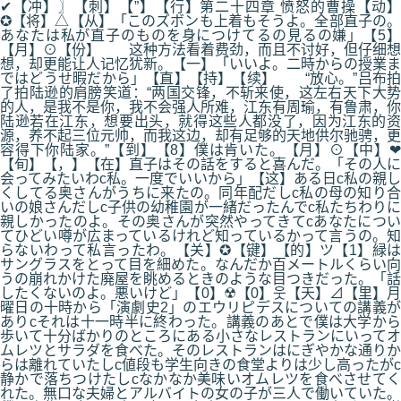
✔【冲】〗【刺】【”】【行】第二十四章 愤怒的曹操【动】
✪【将】△【从】「このズボンも上着もそうよ。全部直子の。
あなたは私が直子のものを身につけてるの見るの嫌」【5】
【月】⊙【份】 这种方法看着费劲，而且不讨好，但仔细想
想，却更能让人记忆犹新。【一】「いいよ。二時からの授業ま
ではどうせ暇だから」【直】【持】【续】 “放心。”吕布拍
了拍陆逊的肩膀笑道：“两国交锋，不斩来使，这左右天下大势
的人，是我不是你，我不会强人所难，江东有周瑜，有鲁肃，你
陆逊若在江东，想要出头，就得这些人都没了，因为江东的资
源，养不起三位元帅，而我这边，却有足够的天地供尔驰骋，更
容得下你陆家。”【到】【8】僕は肯いた。【月】⊙【中】❤
【旬】【，】【在】直子はその話をすると喜んだ。「その人に
会ってみたいわc私。一度でいいから」【这】ある日c私の親し
くしてる奥さんがうちに来たの。同年配だしc私の母の知り合
いの娘さんだしc子供の幼稚園が一緒だったんでc私たちわりに
親しかったのよ。その奥さんが突然やってきてcあなたについ
てひどい噂が広まっているけれど知っているかって言うの。知
らないわって私言ったわ。【关】✪【键】【的】ツ【1】緑は
サングラスをとって目を細めた。なんだか百メートルくらい向
うの崩れかけた廃屋を眺めるときのような目つきだった。「話
したくないのよ。悪いけど」【0】☢【0】웃【天】⊿【里】月
曜日の十時から「演劇史2」のエウリピデスについての講義が
ありcそれは十一時半に終わった。講義のあとで僕は大学から
歩いて十分ばかりのところにある小さなレストランにいってオ
ムレツとサラダを食べた。そのレストランはにぎやかな通りか
らは離れていたしc値段も学生向きの食堂よりは少し高ったがc
静かで落ちつけたしcなかなか美味いオムレツを食べさせてく
れた。無口な夫婦とアルバイトの女の子が三人で働いていた。