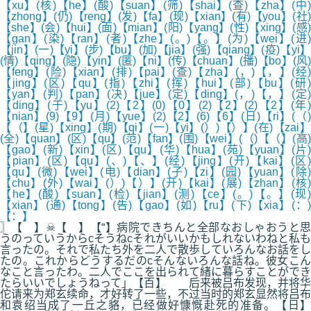
【xu】(核)【he】(酸)【suan】(筛)【shai】(查)【zha】(中)
【zhong】(仍)【reng】(发)【fa】(现)【xian】(有)【you】(社)
【she】(会)【hui】(面)【mian】(阳)【yang】(性)【xing】(感)
【gan】(染)【ran】(者)【zhe】(。)【。】(为)【wei】(进)
【jin】(一)【yi】(步)【bu】(加)【jia】(强)【qiang】(疫)【yi】
(情)【qing】(隐)【yin】(匿)【ni】(传)【chuan】(播)【bo】(风)
【feng】(险)【xian】(排)【pai】(查)【zha】(，)【，】(经)
【jing】(区)【qu】(指)【zhi】(挥)【hui】(部)【bu】(研)
【yan】(判)【pan】(决)【jue】(定)【ding】(，)【，】(定)
【ding】(于)【yu】(2)【2】(0)【0】(2)【2】(2)【2】(年)
【nian】(9)【9】(月)【yue】(2)【2】(6)【6】(日)【ri】(（)
【（】(星)【xing】(期)【qi】(一)【yi】(）)【）】(在)【zai】
(全)【quan】(区)【qu】(范)【fan】(围)【wei】(（)【（】(高)
【gao】(新)【xin】(区)【qu】(华)【hua】(苑)【yuan】(片)
【pian】(区)【qu】(、)【、】(经)【jing】(开)【kai】(区)
【qu】(微)【wei】(电)【dian】(子)【zi】(园)【yuan】(除)
【chu】(外)【wai】(）)【）】(开)【kai】(展)【zhan】(核)
【he】(酸)【suan】(检)【jian】(测)【ce】(。)【。】(现)
【xian】(通)【tong】(告)【gao】(如)【ru】(下)【xia】(：)
【：】
〗【 】☠【 】【“】病院できちんと全部なおしゃおうと思
うのっていうからcそうねcそれがいいかもしれないわねと私も
言ったの。それで私たち外を二人で散歩していろんなお話をし
たの。これからどうするだのcそんないろんな話ね。彼女こん
なこと言ったわ。二人でここを出られて緒に暮らすことができ
たらいいでしょうねって」【百】 后来被吕布发现，并将华
佗请来为郑玄续命，才好转了一些，不过当时的郑玄显然将吕布
和袁绍当成了一丘之貉，已经做好慷慨赴死的准备。【日】