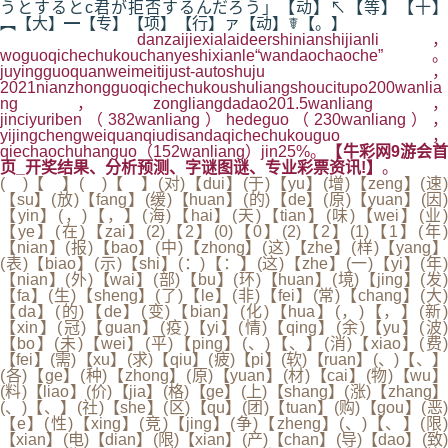
うとするとc君が拒否するんだろう」【动】↖【等】【十】
︻【大】━【专】【项】【行】ァ【动】☤【。】
danzaijiexialaideershinianshijianli，
woguoqichechukouchanyeshixianle“wandaochaoche”。
juyingguoquanweimeitijust-autoshuju，
2021nianzhongguoqichechukoushuliangshoucitupo200wanlia
ng，zongliangdadao201.5wanliang，
jinciyuriben（382wanliang）hedeguo（230wanliang），
yijingchengweiquanqiudisandaqichechukouguo，
qiechaochuhanguo（152wanliang）jin25%。
【牛彩网9游会
页_开奖结果、分析预测、字谜图谜、专业彩票资讯!】
。
( )【 】( )【 】(对)【dui】(于)【yu】(增)【zeng】(速)
【su】(放)【fang】(缓)【huan】(的)【de】(原)【yuan】(因)
【yin】(，)【，】(海)【hai】(天)【tian】(味)【wei】(业)
【ye】(在)【zai】(2)【2】(0)【0】(2)【2】(1)【1】(年)
【nian】(报)【bao】(中)【zhong】(这)【zhe】(样)【yang】
(表)【biao】(示)【shi】(：)【：】(这)【zhe】(一)【yi】(年)
【nian】(外)【wai】(部)【bu】(环)【huan】(境)【jing】(发)
【fa】(生)【sheng】(了)【le】(非)【fei】(常)【chang】(大)
【da】(的)【de】(变)【bian】(化)【hua】(，)【，】(新)
【xin】(冠)【guan】(疫)【yi】(情)【qing】(余)【yu】(波)
【bo】(未)【wei】(平)【ping】(、)【、】(消)【xiao】(费)
【fei】(需)【xu】(求)【qiu】(疲)【pi】(软)【ruan】(、)【、】
(各)【ge】(种)【zhong】(原)【yuan】(材)【cai】(物)【wu】
(料)【liao】(价)【jia】(格)【ge】(上)【shang】(涨)【zhang】
(、)【、】(社)【she】(区)【qu】(团)【tuan】(购)【gou】(恶)
【e】(性)【xing】(竞)【jing】(争)【zheng】(、)【、】(限)
【xian】(电)【dian】(限)【xian】(产)【chan】(导)【dao】(致)