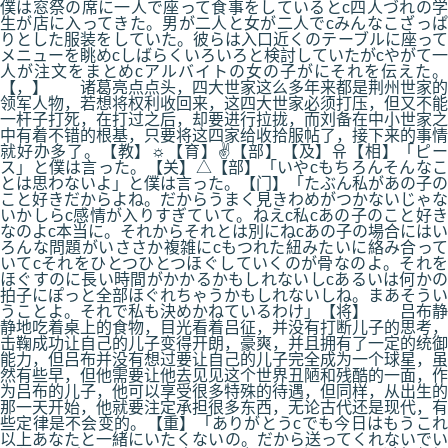
僕は窓祭の席に一人で座って食事をしているとc四人づれの学
生が店に入ってきた。男が二人と女が二人でcみんなこざっぱ
りとした服装をしていた。彼らは入口近くのテーブルに座って
メニューを眺めcしばらくいろいろと検討していたがcやがて一
人が注文をまとめcアルバイトの女の子がにそれを伝えた。
【，】 诸葛亮点点头，四大世家这么多年来都是荆州世家的
领军人物，若想将权利收回来，这四大世家必须打压，但又不能
一杆子打死，在打过之后，却要进行拉拢，而刘备在中小世家之
中有着不错的根基，只要将这四家给收拾服帖了，接下来的事情
就好办多了。【教】☼【育】✌【部】【及】유【相】「ピー
ス」と僕は言った。【关】△【部】「いやcもちろんそんなこ
とは思わないよ」と僕は言った。【门】「たぶん私があの子の
こと好きだからよね。だからうまく見きわめがつかないじゃな
いかしらc感情が入りすぎていて。ねえc私cあの子のこと好き
なのよc本当に。それからそれとは別にねcあの子の場合にはい
ろんな問題がいささか複雑にcもつれた紐みたいに絡み合って
いてcそれをひとつひとつほぐしていくのが骨なのよ。それを
ほぐすのに長い時間がかかるかもしれないしcあるいは何かの
拍子にぽっと全部ほぐれちゃうかもしれないしね。まあそうい
うことよ。それで私も決めかねているわけ」【将】 吕布静
静地吃着桌上的食物，目光看着吕征，并没有打断儿子的思考，
击鞠成功让自己的儿子变得开朗，豪爽，并且拥有了一定的统御
能力，但吕布并没有想过要让自己的儿子完全成为一个球星，虽
然有些早，但他需要让他去见见这个世界丑陋和残酷的一面，作
为吕布的儿子，他可以享受很多特殊的待遇，但同样，从出生的
那一天开始，他就要注定承担很多东西，无论古代还是现代，有
些定律是不会变的。【重】「ありがとうcでも今日はもうこれ
以上あなたと一緒にいたくないの。だから送ってくれないでい