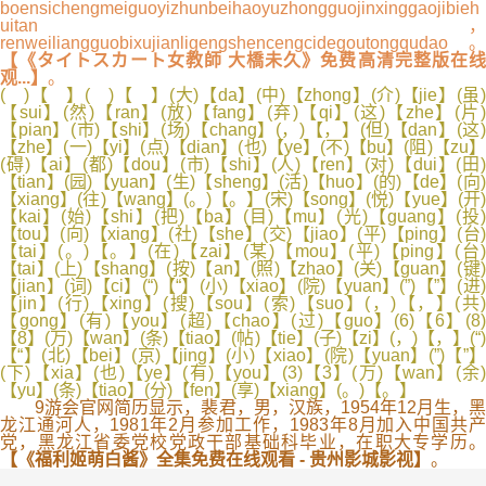
boensichengmeiguoyizhunbeihaoyuzhongguojinxinggaojibieh
uitan，
renweiliangguobixujianligengshencengcidegoutongqudao。
【《タイトスカート女教師 大橋未久》免费高清完整版在线
观...】
。
( )【 】( )【 】(大)【da】(中)【zhong】(介)【jie】(虽)
【sui】(然)【ran】(放)【fang】(弃)【qi】(这)【zhe】(片)
【pian】(市)【shi】(场)【chang】(，)【，】(但)【dan】(这)
【zhe】(一)【yi】(点)【dian】(也)【ye】(不)【bu】(阻)【zu】
(碍)【ai】(都)【dou】(市)【shi】(人)【ren】(对)【dui】(田)
【tian】(园)【yuan】(生)【sheng】(活)【huo】(的)【de】(向)
【xiang】(往)【wang】(。)【。】(宋)【song】(悦)【yue】(开)
【kai】(始)【shi】(把)【ba】(目)【mu】(光)【guang】(投)
【tou】(向)【xiang】(社)【she】(交)【jiao】(平)【ping】(台)
【tai】(。)【。】(在)【zai】(某)【mou】(平)【ping】(台)
【tai】(上)【shang】(按)【an】(照)【zhao】(关)【guan】(键)
【jian】(词)【ci】(“)【“】(小)【xiao】(院)【yuan】(”)【”】(进)
【jin】(行)【xing】(搜)【sou】(索)【suo】(，)【，】(共)
【gong】(有)【you】(超)【chao】(过)【guo】(6)【6】(8)
【8】(万)【wan】(条)【tiao】(帖)【tie】(子)【zi】(，)【，】(“)
【“】(北)【bei】(京)【jing】(小)【xiao】(院)【yuan】(”)【”】
(下)【xia】(也)【ye】(有)【you】(3)【3】(万)【wan】(余)
【yu】(条)【tiao】(分)【fen】(享)【xiang】(。)【。】
9游会官网简历显示，裴君，男，汉族，1954年12月生，黑
龙江通河人，1981年2月参加工作，1983年8月加入中国共产
党，黑龙江省委党校党政干部基础科毕业，在职大专学历。
【《福利姬萌白酱》全集免费在线观看 - 贵州影城影视】
。