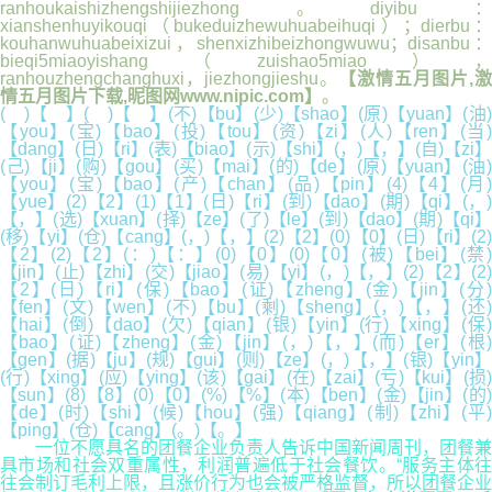
ranhoukaishizhengshijiezhong。diyibu：
xianshenhuyikouqi（bukeduizhewuhuabeihuqi）；dierbu：
kouhanwuhuabeixizui，shenxizhibeizhongwuwu；disanbu：
bieqi5miaoyishang（zuishao5miao），
ranhouzhengchanghuxi，jiezhongjieshu。
【激情五月图片,激
情五月图片下载,昵图网www.nipic.com】
。
( )【 】( )【 】(不)【bu】(少)【shao】(原)【yuan】(油)
【you】(宝)【bao】(投)【tou】(资)【zi】(人)【ren】(当)
【dang】(日)【ri】(表)【biao】(示)【shi】(，)【，】(自)【zi】
(己)【ji】(购)【gou】(买)【mai】(的)【de】(原)【yuan】(油)
【you】(宝)【bao】(产)【chan】(品)【pin】(4)【4】(月)
【yue】(2)【2】(1)【1】(日)【ri】(到)【dao】(期)【qi】(，)
【，】(选)【xuan】(择)【ze】(了)【le】(到)【dao】(期)【qi】
(移)【yi】(仓)【cang】(，)【，】(2)【2】(0)【0】(日)【ri】(2)
【2】(2)【2】(：)【：】(0)【0】(0)【0】(被)【bei】(禁)
【jin】(止)【zhi】(交)【jiao】(易)【yi】(，)【，】(2)【2】(2)
【2】(日)【ri】(保)【bao】(证)【zheng】(金)【jin】(分)
【fen】(文)【wen】(不)【bu】(剩)【sheng】(，)【，】(还)
【hai】(倒)【dao】(欠)【qian】(银)【yin】(行)【xing】(保)
【bao】(证)【zheng】(金)【jin】(，)【，】(而)【er】(根)
【gen】(据)【ju】(规)【gui】(则)【ze】(，)【，】(银)【yin】
(行)【xing】(应)【ying】(该)【gai】(在)【zai】(亏)【kui】(损)
【sun】(8)【8】(0)【0】(%)【%】(本)【ben】(金)【jin】(的)
【de】(时)【shi】(候)【hou】(强)【qiang】(制)【zhi】(平)
【ping】(仓)【cang】(。)【。】
一位不愿具名的团餐企业负责人告诉中国新闻周刊，团餐兼
具市场和社会双重属性，利润普遍低于社会餐饮。“服务主体往
往会制订毛利上限，且涨价行为也会被严格监督，所以团餐企业