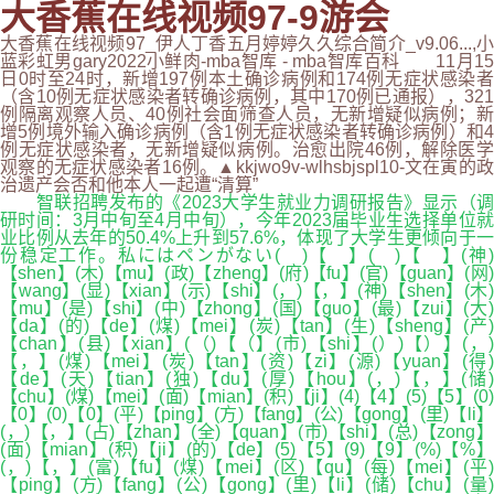
大香蕉在线视频97-9游会
大香蕉在线视频97_伊人丁香五月婷婷久久综合简介_v9.06...,小
蓝彩虹男gary2022小鲜肉-mba智库 - mba智库百科 11月15
日0时至24时，新增197例本土确诊病例和174例无症状感染者
（含10例无症状感染者转确诊病例，其中170例已通报），321
例隔离观察人员、40例社会面筛查人员，无新增疑似病例；新
增5例境外输入确诊病例（含1例无症状感染者转确诊病例）和4
例无症状感染者，无新增疑似病例。治愈出院46例，解除医学
观察的无症状感染者16例。▲kkjwo9v-wlhsbjspl10-文在寅的政
治遗产会否和他本人一起遭“清算”
智联招聘发布的《2023大学生就业力调研报告》显示（调
研时间：3月中旬至4月中旬），今年2023届毕业生选择单位就
业比例从去年的50.4%上升到57.6%，体现了大学生更倾向于一
份稳定工作。私にはペンがない( )【 】( )【 】(神)
【shen】(木)【mu】(政)【zheng】(府)【fu】(官)【guan】(网)
【wang】(显)【xian】(示)【shi】(，)【，】(神)【shen】(木)
【mu】(是)【shi】(中)【zhong】(国)【guo】(最)【zui】(大)
【da】(的)【de】(煤)【mei】(炭)【tan】(生)【sheng】(产)
【chan】(县)【xian】(（)【（】(市)【shi】(）)【）】(，)
【，】(煤)【mei】(炭)【tan】(资)【zi】(源)【yuan】(得)
【de】(天)【tian】(独)【du】(厚)【hou】(，)【，】(储)
【chu】(煤)【mei】(面)【mian】(积)【ji】(4)【4】(5)【5】(0)
【0】(0)【0】(平)【ping】(方)【fang】(公)【gong】(里)【li】
(，)【，】(占)【zhan】(全)【quan】(市)【shi】(总)【zong】
(面)【mian】(积)【ji】(的)【de】(5)【5】(9)【9】(%)【%】
(，)【，】(富)【fu】(煤)【mei】(区)【qu】(每)【mei】(平)
【ping】(方)【fang】(公)【gong】(里)【li】(储)【chu】(量)