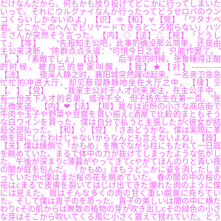
だけなんだから。何もかも放り投げてどこかに行ってしまいた
いって。それにウルグァイなんか行ったってどうせロバのウン
コくらいしかないのよ」【识】♒【和】☣【党】「ワタナベ
君。どこかこのへんでビリヤードできるところ知らない」ハツ
ミさんが突然そう言った。【内】◇【法】△【规】「どうし
て」【等】 “先报知主公吧，此事的确没那么简单，还是由
主公来决断。”陈群点点头道：“可惜今日之宴，只能作罢了。”
【。】「素敵でしょ」【让】 后半夜的时候，张鲁睡得正酣
的时候，被自己的管家叫醒。【我】★【对】------------
【法】 夜深人静之时，襄阳城突然躁动起来，一名亲卫急急
忙忙的冲进大厅，却见蔡瑁静静地坐在大厅之中。【律】웃
【、】【党】 “我家主公对于人才向来关注，在主公手中，
有一份天下人才的名单，或许不全，但子扬先生在第一页。”张
辽微笑道。【内】❤【法】【规】我々は近所の小さな商店街で
牛肉や玉子や野菜や豆腐を買い揃えc酒屋で比較的まともそう
な白ワインを買った。僕は自分で払うと主張したがc彼女が結
局全部払った。【和】☉【党】「さあどうかな。僕は実際に革
命を目にしたわけじゃないからなんとも言えないよね」【政】
【关】僕は縁側で「かもめ」を撫でながら柱にもたれて一日庭
を眺めていた。まるで体中の力が抜けてしまったような気がし
た。午後が深まりc薄暮がやってきてcやがてほんのりと青い夜
の闇が庭を包んだ。「かもめ」はもうどこかに姿を消したしま
っていたがc僕はまだ桜の花を眺めていた。春の闇の中の桜の
花はcまるで皮膚を裂いてはじけ出てきた爛れた肉のように僕
には見えた。庭はそんな多くの肉の甘く重い腐臭に充ちてい
た。そして僕は直子のを思った。直子の美しいは闇の中に横た
わりcその肌からは無数の植物の芽が吹き出しcその緑色の小さ
な芽はそこから吹いてくる風に小さく震えて揺れていた。どう