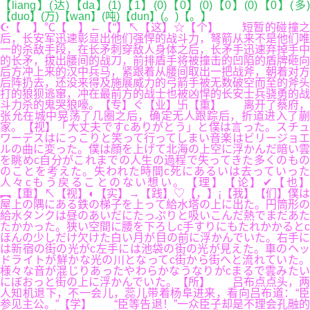
【liang】(达)【da】(1)【1】(0)【0】(0)【0】(0)【0】(多)
【duo】(万)【wan】(吨)【dun】(。)【。】
☪【 】℃【 】←【“】↖【这】☆【个】 短暂的碰撞之
后，长安军迅速彰显出他们强悍的战斗力，弩箭从来不是他们唯
一的杀敌手段，在长矛刺穿敌人身体之后，长矛手迅速弃掉手中
的长矛，拔出腰间的战刀，前排盾手将被撞击的凹陷的盾牌砸向
后方冲上来的汉中兵马，紧跟着从腰间取出一把战斧，朝着对方
后阵扔去，还没来得及施展威力的弓箭手被无数破空而至的斧头
打的狼狈逃窜，冲在最前方的战士也被凶悍的长安士兵骁勇的战
斗力杀的鬼哭狼嚎。【专】ぐ【业】卐【重】 离开了蔡府，
张允在城中晃荡了几圈之后，确定无人跟踪后，折道进入了蒯
家。【视】「大丈夫ですcありがとう」と僕は言った。スチュ
ワーデスはにっこりと笑って行ってしまい音楽はビリージョエ
ルの曲に変った。僕は顔を上げて北海の上空に浮かんだ暗い雲
を眺めc自分がこれまでの人生の過程で失ってきた多くのもの
のことを考えた。失われた時間c死にあるいは去っていった
人々cもう戻ることのない想い。【理】【论】✔【也】
︻【重】↖【视】◐【实】→【践】♡【，】¡【我】【们】僕は
屋上の隅にある鉄の梯子を上って給水塔の上に出た。円筒形の
給水タンクは昼のあいだにたっぷりと吸いこんだ熱でまだあた
たかかった。狭い空間に腰を下ろしc手すりにもたれかかるとc
ほんの少しだけ欠けた白い月が目の前に浮かんでいた。右手に
は新宿の街の光がc左手には池袋の街の光が見えた。車のヘッ
ドライトが鮮かな光の川となってc街から街へと流れていた。
様々な音が混じりあったやわらかなうなりがcまるで雲みたい
にぼおっと街の上に浮かんでいた。【所】 吕布点点头，两
人知机退下，不一会儿，蕊儿带着杨阜进来，看向吕布道：“臣
参见主公。”【学】 “臣等告退！”一众臣子却是不理会孔融的