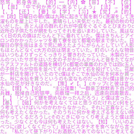
怒骂，躬身告退。【的】━【内】✿【容】【不】【仅】
┃【是】「中で何か売りに来るでしょう」【法】→【律】
【，】【还】↑【要】유【学】°【习】★【党】☭【的】
♒【政】日曜日の朝c僕は九時に起きて髭を剃りc洗濯をして洗
濯ものを屋上に干した。素晴らしい天気だった。最初の秋の匂
いがした。赤とんぼの群れむれが中庭をぐるぐるとびまわりc
近所の子供たちが網をもってそれを追いまわしていた。風はな
くc日の丸の旗はだらんと下に垂れていた。僕はきちんとアイ
ロンのかかったシャツを着て寮を出て都電の駅まで歩いた。日
曜日の学生街はまるで死に絶えたようにがらんとしていて人影
もほとんどなくc大方の店は閉まっていた。町のいろんな物音
はいつもよりずっとくっきりと響きわたっていた。木製のヒー
ルのついたサボをはいた女の子がからんからんと音をたてなが
らアスファルトの道路を横切りc都電の車庫のわきでは四c五人
の子供たちが空缶を並べてそれめがけて石を投げていた。花屋
が一軒店を開けていたのでc僕はそこで水仙の花を何本か買っ
た。秋に水仙を買うというのも変なものだったがc僕は昔から
水仙の花が好きなのだ。【策】✔【、】cキップcと彼は言っ
た。【理】↖【论】 “主公保重！”一群亲卫默默丢下自己的
兵器，脱掉自己的铠甲，向蔡瑁一拜之后，迅速向四周散去。
【、】「どうして鍵を閉めなかったんだろう」と僕は言った。
【基】〖【础】何かを考えなくてはと思うのだけれどc何をど
う考えていけばいいのかわからなかった。それに正直なところ
何も考えたくなかった。そのうちに何かを考えざるをえない時
がやってくるだろうしcそのときにゆっくり考えようと僕は思
った。少なくとも今は何も考えたくはない。【知】「いいのよ
べつにc欲しくなくだって」緑はピスタチオを食べながら言っ
た。「私だって昼下がりにお酒飲んであてのないこと考えてる