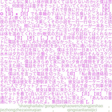
してこんなに美しい体が病まなくてはならないのかcと僕は思
った。何故彼らは直子をそっとしておいてくれないのだ【系】
♂【有】┄【了】「いいよ。それで奈良に行ったんだ」【更】
✪【深】●【的】でも車輪の下はいささか古臭いところはある
にせよc悪くない小説だった。僕はしんとしずまりかえった深
夜の台所でcけっこう楽しくその小説を一行一行ゆっくりと読
みつづけた。棚にはほこりをかぶったブラディーが一本あった
のでcそれを少しコーヒーカップに注いで飲んだ。ブラディー
は体を温めてくれたがc眠気の方はさっぱり訪ねてはくれなか
った。【思】【考】¡【。】σ【”】吉祥寺の駅から緑のアパー
トに電話をかけてみたが誰も出なかった。とくにやることもな
かったのでc僕は吉祥寺の町を歩いてc大学に通いながらやれる
アルバイトの口を探してみた。僕は土日が一日あいていてc月
水木は夕方の五時から働くことができたがc僕のそんなスケジ
ュールにぱったりと合致する仕事というのはそう簡単に見つか
らなかった。僕はあきらめて家に戻りc夕食の買物をするつい
でにまた緑に電話をかけてみた。お姉さんが電話に出てc緑は
まだ帰ってないしcいつ帰るかはちょっとわからないと言っ
た。僕は礼を言って電話を切った。【郑】「私c青函連絡船っ
て好きなのよ。空なんか飛びたくないわよ」と彼女は言った。
それで僕は彼女を上野駅まで送った。彼女はギターケースを持
ちc二人でプラットフォームのベンチに並んで座って列車が来
るのを待っていた。彼女は東京に来たときと同じツイードのジ
ャケットを着てc白いズボンをはいていた。【洪】【说】「普
通だよ」と永沢さんは何でもなさそうに答えた。「あんなの普
通にやってりゃ通るんだよ。集団討論だとか面【。】
“shanghaifabu”gongzhonghaowenzhangjieshao，
jiezhongzhezaixiruqian，qingxianlianxijici，