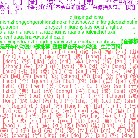
た。【、】【董】¿【事】↖【长】↓【等】 “当年吕布在此
吃过一亏，此番张辽恐怕不会重蹈覆辙。”幕僚摇头道。【职】
⊙【。】
xijinpingzhichu，
nishizhonggongershidazhaokaihoushouweilaifangdeouzhoulin
gdaoren，zheyeshinijiurenyilaishoucifanghua。
xiangxinfangwenjiangzengjinshuangfanglejiehehuxin，
shenhuagelingyuwushihezuo，
weixiajieduanzhongdeguanxifazhanzuohaomouhua。
【全部都
是开车的动漫10部推荐. 整集都在开车的动漫 _生活百科】
。
( )【 】( )【 】(专)【zhuan】(家)【jia】(指)【zhi】(出)
【chu】(，)【，】(车)【che】(辆)【liang】(自)【zi】(动)
【dong】(驾)【jia】(驶)【shi】(本)【ben】(质)【zhi】(上)
【shang】(是)【shi】(由)【you】(系)【xi】(统)【tong】(或)
【huo】(机)【ji】(器)【qi】(代)【dai】(替)【ti】(人)【ren】
(类)【lei】(完)【wan】(成)【cheng】(部)【bu】(分)【fen】(或)
【huo】(全)【quan】(部)【bu】(的)【de】(驾)【jia】(驶)
【shi】(任)【ren】(务)【wu】(。)【。】(随)【sui】(着)
【zhe】(自)【zi】(动)【dong】(驾)【jia】(驶)【shi】(的)
【de】(普)【pu】(及)【ji】(，)【，】(传)【chuan】(统)
【tong】(的)【de】(汽)【qi】(车)【che】(测)【ce】(试)【shi】
(评)【ping】(价)【jia】(方)【fang】(法)【fa】(，)【，】(已)
【yi】(无)【wu】(法)【fa】(满)【man】(足)【zu】(自)【zi】
(动)【dong】(驾)【jia】(驶)【shi】(汽)【qi】(车)【che】(测)
【ce】(试)【shi】(评)【ping】(价)【jia】(需)【xu】(要)
【yao】(，)【，】(需)【xu】(要)【yao】(建)【jian】(立)【li】
(基)【ji】(于)【yu】(复)【fu】(杂)【za】(测)【ce】(试)【shi】
(场)【chang】(景)【jing】(的)【de】(新)【xin】(型)【xing】