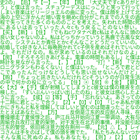
史2の」【后】℉【一】─【年】【购】「大丈夫ですcありがと
う」と僕は言った。スチュワーデスはにっこりと笑って行って
しまい音楽はビリージョエルの曲に変った。僕は顔を上げて北
海の上空に浮かんだ暗い雲を眺めc自分がこれまでの人生の過
程で失ってきた多くのもののことを考えた。失われた時間c死
にあるいは去っていった人々cもう戻ることのない想い。
【买】【新】↓【住】「でもねcワタナベ君c私はそんなに頭の
良い女じゃないのよ。私はどっちかっていうと馬鹿で古風な女
なの。システムとか責任とかcそんなことどうだっていいの。
結婚してc好きな人に毎晩抱かれてc子供を産めばそれでいいの
よ。それだけなの。私が求めているのはそれだけなのよ」
【房】「そろそろ引きあげるよ。電車の時間もあるし」と僕は
時計を見ながら言った。【，】【且】 “打！”【新】「マカ
ロニグラタンもわるくない」と僕はいった。「ところで君とど
こであったんだっけなどうしても思い出せないんだけど」
【购】「ちょっと訊きたいんだけれどcそういうのが日常生活
の中で何かの役に立ってる」【住】ⓐ【房】®【金】【额】
☪【大】✈【于】僕が射精してしまうとc彼女は僕の精液を点
検した。「ずいぶんいっぱい出したのね」と彼女は感心したよ
うに言った。【或】☑【等】【于】「忘れないよ。あさっての
十二時に君とここで合う」【2】◐【0】√【0】「じゃあ私が誰
かにきちんと私を理解してほしいと望むのは間違ったことなの
たとえばあなたに」【万】 反倒是江东的反应耐人寻味，在
曹操撤走了夏侯惇之后，庐江兵马开始向江夏一带调动，大有与
周瑜合兵攻打江夏的架势，对于发生在北方的事情，并没能引起
江东的警觉，依旧将注意力放在荆州一带。【元】△【，】レイ
コさんは手をのばして僕の頭を撫でた。「私たちみんないつか
そんな風に死ぬのよ。私もあなたも」【则】♪【2】【0】