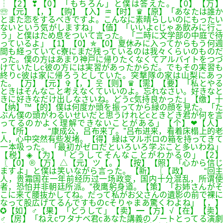
┆【2】❣【0】「もちろん」と僕は答えた。【0】【万】
☏【元】【，】【购】【入】♒【时】♛【原】「あなたは誰か
とまた恋をするべきですよ。こんなに素晴らしいのにもったい
ないという気がしますね」【值】「いいよcじゃあ飲みに行こ
う」と僕はため息をついて言った。「二時に文学部の中庭で待
っているよ」【1】【0】✯【0】夏休みに入ってからもう何週
間も経っていてc寮にまだ残っているのは我々くらいのものだ
った。僕の方はあまり神戸に帰りたくなくてアルバイトをつづ
けていたしc彼の方には実習があったからだ。でもその実習も
終りc彼は家に帰ろうとしていた。突撃隊の家は山梨にあっ
た。【万】【元】✞【，】웃【则】♛【需】【要】「私とやる
ときはそんなこと考えなくていいのよ。忘れなさい。好きなと
きに好きなだけ出しなさいね。どうc気持良かった」【缴】十
【纳】™【的】僕は何度か頭を振ってから緑の顔を見た。「た
ぶん僕の頭がわるいせいだと思うけれどcときどき君が何を言
ってるのかよく理解できないことがある」【个】❤【人】
←【所】 “康成公，吕布来了。”吕布进来，看着床榻上的老
人，心中突然有些发堵。【得】緑はマルボロの箱を持ってきて
一本吸った。「最初がゼロだといろいろ学ぶこと多いわね」
【税】◈【为】「どうしてそんなことがわかるの」【2】
〖【0】®【万】△【元】ツ【。】【按】【照】「心から信じ
ますよ」と僕は笑いながら言った。【新】〖【政】 “回主
人，贵霜国在一年前经历过一场政变，国内十分混乱，所谓使
者，恐怕并非朝廷所派。”夜鹰躬身道。【策】「お姉さんがそ
こに来て腰抜かしてね。だって私がお父さんの遺影の前で裸に
なって股広げてるんですものcそりゃまあ驚くわよね」【，】
✪【如】♂【果】「どうして」【卖】━【方】√【在】【卖】
♂【房】「ねえcワタナベ君cあなた講義のノートとってる演劇