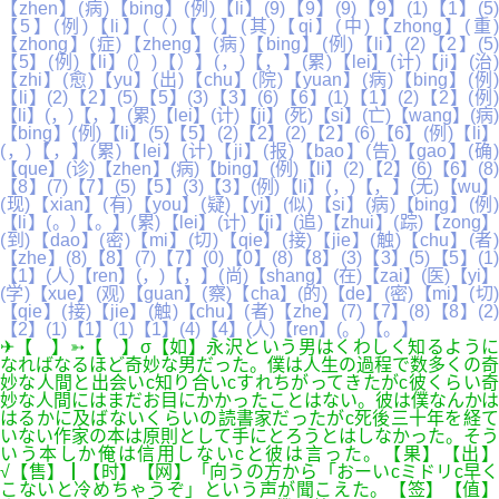
【zhen】(病)【bing】(例)【li】(9)【9】(9)【9】(1)【1】(5)
【5】(例)【li】(（)【（】(其)【qi】(中)【zhong】(重
【zhong】(症)【zheng】(病)【bing】(例)【li】(2)【2】(5)
【5】(例)【li】(）)【）】(，)【，】(累)【lei】(计)【ji】(治)
【zhi】(愈)【yu】(出)【chu】(院)【yuan】(病)【bing】(例)
【li】(2)【2】(5)【5】(3)【3】(6)【6】(1)【1】(2)【2】(例)
【li】(，)【，】(累)【lei】(计)【ji】(死)【si】(亡)【wang】(病)
【bing】(例)【li】(5)【5】(2)【2】(2)【2】(6)【6】(例)【li】
(，)【，】(累)【lei】(计)【ji】(报)【bao】(告)【gao】(确)
【que】(诊)【zhen】(病)【bing】(例)【li】(2)【2】(6)【6】(8)
【8】(7)【7】(5)【5】(3)【3】(例)【li】(，)【，】(无)【wu】
(现)【xian】(有)【you】(疑)【yi】(似)【si】(病)【bing】(例)
【li】(。)【。】(累)【lei】(计)【ji】(追)【zhui】(踪)【zong】
(到)【dao】(密)【mi】(切)【qie】(接)【jie】(触)【chu】(者)
【zhe】(8)【8】(7)【7】(0)【0】(8)【8】(3)【3】(5)【5】(1)
【1】(人)【ren】(，)【，】(尚)【shang】(在)【zai】(医)【yi】
(学)【xue】(观)【guan】(察)【cha】(的)【de】(密)【mi】(切)
【qie】(接)【jie】(触)【chu】(者)【zhe】(7)【7】(8)【8】(2)
【2】(1)【1】(1)【1】(4)【4】(人)【ren】(。)【。】
✈【 】➳【 】σ【如】永沢という男はくわしく知るように
なればなるほど奇妙な男だった。僕は人生の過程で数多くの奇
妙な人間と出会いc知り合いcすれちがってきたがc彼くらい奇
妙な人間にはまだお目にかかったことはない。彼は僕なんかは
はるかに及ばないくらいの読書家だったがc死後三十年を経て
いない作家の本は原則として手にとろうとはしなかった。そう
いう本しか俺は信用しないcと彼は言った。【果】【出】
√【售】┃【时】【网】「向うの方から「おーいcミドリc早く
こないと冷めちゃうぞ」という声が聞こえた。【签】【值】