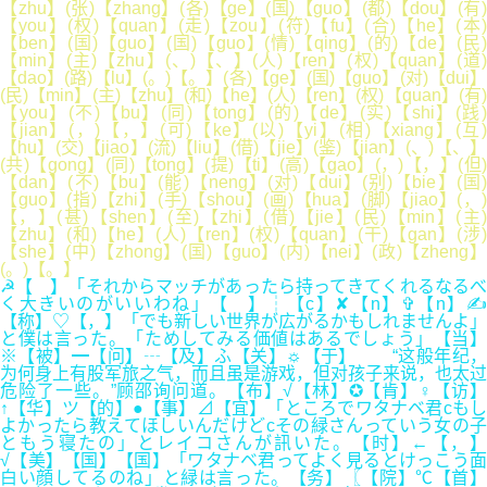
【zhu】(张)【zhang】(各)【ge】(国)【guo】(都)【dou】(有)
【you】(权)【quan】(走)【zou】(符)【fu】(合)【he】(本)
【ben】(国)【guo】(国)【guo】(情)【qing】(的)【de】(民)
【min】(主)【zhu】(、)【、】(人)【ren】(权)【quan】(道)
【dao】(路)【lu】(。)【。】(各)【ge】(国)【guo】(对)【dui】
(民)【min】(主)【zhu】(和)【he】(人)【ren】(权)【quan】(有)
【you】(不)【bu】(同)【tong】(的)【de】(实)【shi】(践)
【jian】(，)【，】(可)【ke】(以)【yi】(相)【xiang】(互)
【hu】(交)【jiao】(流)【liu】(借)【jie】(鉴)【jian】(、)【、】
(共)【gong】(同)【tong】(提)【ti】(高)【gao】(，)【，】(但)
【dan】(不)【bu】(能)【neng】(对)【dui】(别)【bie】(国)
【guo】(指)【zhi】(手)【shou】(画)【hua】(脚)【jiao】(，)
【，】(甚)【shen】(至)【zhi】(借)【jie】(民)【min】(主)
【zhu】(和)【he】(人)【ren】(权)【quan】(干)【gan】(涉)
【she】(中)【zhong】(国)【guo】(内)【nei】(政)【zheng】
(。)【。】
☭【 】「それからマッチがあったら持ってきてくれるなるべ
く大きいのがいいわね」【 】┆【c】✘【n】✞【n】✍
【称】♡【，】「でも新しい世界が広がるかもしれませんよ」
と僕は言った。「ためしてみる価値はあるでしょう」【当】
※【被】━【问】┄【及】ふ【关】☼【于】 “这般年纪，
为何身上有股军旅之气，而且虽是游戏，但对孩子来说，也太过
危险了一些。”顾邵询问道。【布】√【林】✪【肯】♀【访】
↑【华】ツ【的】●【事】⊿【宜】「ところでワタナベ君cもし
よかったら教えてほしいんだけどcその緑さんっていう女の子
ともう寝たの」とレイコさんが訊いた。【时】←【，】
√【美】【国】【国】「ワタナベ君ってよく見るとけっこう面
白い顔してるのね」と緑は言った。【务】〖【院】℃【首】