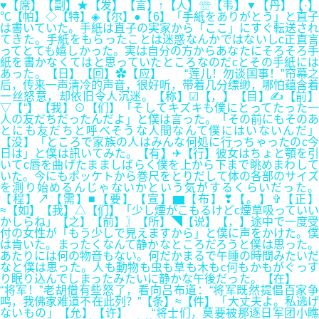
♥【席】【副】★【发】【言】↑【人】☏【韦】▼【丹】【·】
℃【帕】◇【特】◈【尔】●【6】「手紙をありがとう」と直子
は書いていた。手紙は直子の実家から「ここ」にすぐ転送され
てきた。手紙をもらったことは迷惑なんかではないしc正直言
ってとても嬉しかった。実は自分の方からあなたにそろそろ手
紙を書かなくてはと思っていたところなのだcとその手紙には
あった。【日】【回】✿【应】 “莲儿！勿谈国事！”帘幕之
后，传来一声清冷的声音，很好听，带着几分缥缈，哪怕蕴含着
一丝怒意，却依旧令人沉迷。【称】☑【，】【目】✍【前】
▽【“】【我】⊙【们】「そしてキズキも僕にとってたった一
人の友だちだったんだよ」と僕は言った。「その前にもそのあ
とにも友だちと呼べそうな人間なんて僕にはいないんだ」
【没】「ところで家族の人はみんな何処に行っちゃったのc今
日は」と僕は訊いてみた。【有】✈【行】彼女はちょと顎を引
いてc唇を曲げたまましばらく僕を上から下まで眺めまわして
いた。今にもポッケトから巻尺をとりだして体の各部のサイズ
を測り始めるんじゃないかという気がするくらいだった。
【程】↗【需】■【要】【宣】▆【布】❣【。】✞【正】
≈【如】【我】△【们】「少し煙がこもるけどc煙草吸っていい
かしらね」【之】【前】〗【所】◥【说】【，】途中で一度受
付の女性が「もう少しで見えますから」と僕に声をかけた。僕
は肯いた。まったくなんて静かなところだろうと僕は思った。
あたりには何の物音もない。何だかまるで午睡の時間みたいだ
なと僕は思った。人も動物も虫も草も木もc何もかもがぐっす
り眠り込んでしまったみたいに静かな午後だった。【在】
“将军！”老胡僧有些怒了，看向吕布道：“将军既然提倡百家争
鸣，我佛家难道不在此列？”【条】≈【件】「大丈夫よ。私逃げ
ないもの」【允】【许】 “将士们，莫要被那逐日军团小瞧