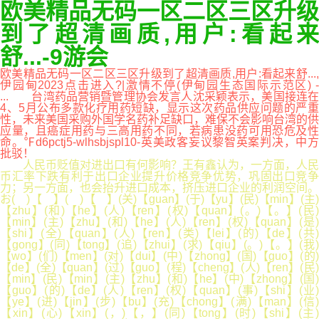
欧美精品无码一区二区三区升级
到了超清画质,用户:看起来
舒...-9游会
欧美精品无码一区二区三区升级到了超清画质,用户:看起来舒...,
伊园甸2023点击进入?|激情不停(伊甸园生态国际示范区) -
... 台湾药品营销暨管理协会发言人沈采颖表示，美国接连在
4、5月公布多款化疗用药短缺，显示这次药品供应问题的严重
性，未来美国采购外国学名药补足缺口，难保不会影响台湾的供
应量，且癌症用药与三高用药不同，若病患没药可用恐危及性
命。℉d6pctj5-wlhsbjspl10-英美政客妄议黎智英案判决，中方
批驳！
人民币贬值对进出口有何影响？王有鑫认为，一方面，人民
币汇率下跌有利于出口企业提升价格竞争优势，巩固出口竞争
力；另一方面，也会抬升进口成本，挤压进口企业的利润空间。
お( )【 】( )【 】(关)【guan】(于)【yu】(民)【min】(主)
【zhu】(和)【he】(人)【ren】(权)【quan】(。)【。】(民)
【min】(主)【zhu】(和)【he】(人)【ren】(权)【quan】(是)
【shi】(全)【quan】(人)【ren】(类)【lei】(的)【de】(共)
【gong】(同)【tong】(追)【zhui】(求)【qiu】(。)【。】(我)
【wo】(们)【men】(对)【dui】(中)【zhong】(国)【guo】(的)
【de】(全)【quan】(过)【guo】(程)【cheng】(人)【ren】(民)
【min】(民)【min】(主)【zhu】(和)【he】(中)【zhong】(国)
【guo】(的)【de】(人)【ren】(权)【quan】(事)【shi】(业)
【ye】(进)【jin】(步)【bu】(充)【chong】(满)【man】(信)
【xin】(心)【xin】(，)【，】(同)【tong】(时)【shi】(主)