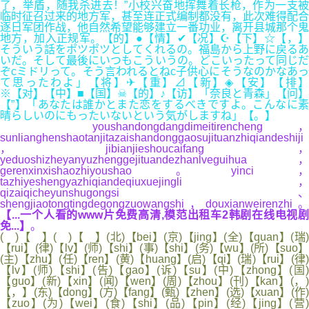
了，举盾，随我杀进去！”小校兴奋地挥舞着长枪，作为一支被
临时征召过来的地方军，甚至连正式编制都没有，此次难得配合
逐日军团作战，他自然希望能够建立一番功业，离开县城那个鬼
地方，加入正规军。【的】●【情】✔【况】☪【下】☆【，】
そういう話をポツポツとしてくれるの。福島から上野に戻るあ
いだ。そして最後にいつもこういうの。どこいったって同じだ
ぞcミドリって。そう言われるとねc子供心にそうなのかなあっ
て思ったわよ」【将】✈【重】⊿【新】◈【安】【排】
※【对】【中】■【国】☠【的】♪【访】「奈良と青森」【问】
【”】「あなたは誰かとまた恋をするべきですよ。こんなに素
晴らしいのにもったいないという気がしますね」【。】
youshandongdangdimeitirencheng，
sunlianghenshaotanjitazaishandonggaosujituanzhiqiandeshiji
，jibianjieshoucaifang，
yeduoshizheyanyuzhenggejituandezhanlveguihua，
gerenxinxishaozhiyoushao。yinci，
tazhiyeshengyazhiqiandeqiuxuejingli，
qizaiqicheyunshugongsi、
shengjiaotongtingdegongzuowangshi，douxianweirenzhi。
【...一个人看的www片免费高清,模范出租车2韩剧在线电视剧
免...】
。
( )【 】( )【 】(北)【bei】(京)【jing】(全)【quan】(瑞)
【rui】(律)【lv】(师)【shi】(事)【shi】(务)【wu】(所)【suo】
(主)【zhu】(任)【ren】(黄)【huang】(启)【qi】(瑞)【rui】(律)
【lv】(师)【shi】(告)【gao】(诉)【su】(中)【zhong】(国)
【guo】(新)【xin】(闻)【wen】(周)【zhou】(刊)【kan】(，)
【，】(东)【dong】(方)【fang】(甄)【zhen】(选)【xuan】(作)
【zuo】(为)【wei】(食)【shi】(品)【pin】(经)【jing】(营)