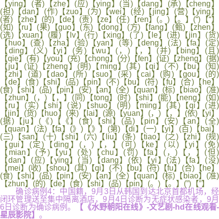
【ying】(者)【zhe】(应)【ying】(当)【dang】(承)【cheng】
(担)【dan】(作)【zuo】(为)【wei】(经)【jing】(营)【ying】
(者)【zhe】(的)【de】(责)【ze】(任)【ren】(。)【。】(“)【“】
(如)【ru】(果)【guo】(东)【dong】(方)【fang】(甄)【zhen】
(选)【xuan】(履)【lv】(行)【xing】(了)【le】(进)【jin】(货)
【huo】(查)【zha】(验)【yan】(等)【deng】(法)【fa】(定)
【ding】(义)【yi】(务)【wu】(，)【，】(并)【bing】(且)
【qie】(有)【you】(充)【chong】(分)【fen】(证)【zheng】(据)
【ju】(证)【zheng】(明)【ming】(其)【qi】(不)【bu】(知)
【zhi】(道)【dao】(所)【suo】(采)【cai】(购)【gou】(的)
【de】(食)【shi】(品)【pin】(不)【bu】(符)【fu】(合)【he】
(食)【shi】(品)【pin】(安)【an】(全)【quan】(标)【biao】(准)
【zhun】(，)【，】(同)【tong】(时)【shi】(能)【neng】(如)
【ru】(实)【shi】(说)【shuo】(明)【ming】(其)【qi】(进)
【jin】(货)【huo】(来)【lai】(源)【yuan】(，)【，】(依)【yi】
(据)【ju】(《)【《】(食)【shi】(品)【pin】(安)【an】(全)
【quan】(法)【fa】(》)【》】(第)【di】(一)【yi】(百)【bai】
(三)【san】(十)【shi】(六)【liu】(条)【tiao】(之)【zhi】(规)
【gui】(定)【ding】(，)【，】(可)【ke】(以)【yi】(免)
【mian】(予)【yu】(处)【chu】(罚)【fa】(，)【，】(但)
【dan】(应)【ying】(当)【dang】(依)【yi】(法)【fa】(没)
【mei】(收)【shou】(其)【qi】(不)【bu】(符)【fu】(合)【he】
(食)【shi】(品)【pin】(安)【an】(全)【quan】(标)【biao】(准)
【zhun】(的)【de】(食)【shi】(品)【pin】(。)【。】(”)【”】
确诊病例4：中国籍，9月3日从韩国到达北京首都机场，经
闭环管理送至集中隔离酒店，9月4日诊断为无症状感染者，9月
6日诊断为确诊病例。
【《水野朝阳在线》-文艺剧-hd在线观看
星辰影院】
。