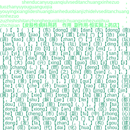
shenducanyuquanqiulvseditanchuangxinhezuo，
tuozhanyuyouguanguojia、
youyingxianglideshuangbianheduobianjizhidelvseditanchuang
xinhezuo，
zuzhishishitanzhongheguojikejichuangxinhezuojihua，
zhichijian
【皮肤性病科用药__作用_副作用-恒实网上药店】
。
( )【 】( )【 】(东)【dong】(单)【dan】(东)【dong】(南)
【nan】(角)【jiao】(布)【bu】(置)【zhi】(“)【“】(协)【xie】
(调)【tiao】(发)【fa】(展)【zhan】(”)【”】(花)【hua】(坛)
【tan】(，)【，】(花)【hua】(坛)【tan】(顶)【ding】(高)
【gao】(1)【1】(0)【0】(.)【.】(5)【5】(米)【mi】(，)【，】
(以)【yi】(京)【jing】(津)【jin】(冀)【ji】(三)【san】(地)
【di】(代)【dai】(表)【biao】(建)【jian】(筑)【zhu】(（)
【（】(大)【da】(兴)【xing】(国)【guo】(际)【ji】(机)【ji】
(场)【chang】(、)【、】(燃)【ran】(灯)【deng】(塔)【ta】(、)
【、】(天)【tian】(津)【jin】(之)【zhi】(眼)【yan】(、)【、】
(雪)【xue】(如)【ru】(意)【yi】(）)【）】(为)【wei】(主)
【zhu】(景)【jing】(，)【，】(轨)【gui】(道)【dao】(列)
【lie】(车)【che】(环)【huan】(绕)【rao】(其)【qi】(间)
【jian】(，)【，】(寓)【yu】(意)【yi】(京)【jing】(津)【jin】
(冀)【ji】(协)【xie】(同)【tong】(发)【fa】(展)【zhan】(，)
【，】(疏)【shu】(解)【jie】(非)【fei】(首)【shou】(都)
【dou】(功)【gong】(能)【neng】(，)【，】(推)【tui】(动)
【dong】(雄)【xiong】(安)【an】(新)【xin】(区)【qu】(和)
【he】(城)【cheng】(市)【shi】(副)【fu】(中)【zhong】(心)
【xin】(“)【“】(两)【liang】(翼)【yi】(”)【”】(联)【lian】(动)
【dong】(发)【fa】(展)【zhan】(，)【，】(构)【gou】(建)
【jian】(现)【xian】(代)【dai】(化)【hua】(首)【shou】(都)