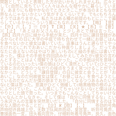
閑散としていると表現した方が近いかもしれませんね。広々と
してc自然に充ちていてc人々はみんな穏やかに暮らしていま
す。あまりにも穏やかなのでときどきここが本当のまともな世
界なんじゃないかという気がするくらいです。でもcもちろん
そうではありません。私たちはある種の前提のもとにここで暮
らしているからcこういう風にもなれるのです。【略】【意】
÷【外】六【。】☏【中】❣【美】【关】★【系】※【要】
⌘【止】「あとはお父さんね」と少しあとで緑は言った。
【跌】四月六日に緑から手紙が来た。四月十日に課目登録があ
るからcその日に大学の中庭で待ち合わせて一緒にお昼ごはん
を食べないかと彼女は書いていた。返事はうんと遅らせてやっ
たけれどcこれでおあいこだから仲直りしましょう。だってあ
なたに会えないのはやはり淋しいものcと緑の手紙には書いて
あった。僕はその手紙を四回読みかえしてみたがc彼女の言わ
んとすることはよく理解できなかった。この手紙は何を意味し
ているのだcいったい僕の頭はひどく漠然としていてcひとつの
文章と次の文章のつながりの接点をうまく見つけることができ
なかった。どうして「課目登録」の日に彼女と会うことが「お
あいこ」なのだ何故彼女は僕と「お昼ごはん」を食べようとし
ているのだなんだか僕の頭までおかしくなるつつあるみたいだ
なcと僕は思った。意識がひどく弛緩してc暗黒植物の根のよう
にふやけていた。こんな風にしてちゃいけないなcと僕はぼん
やりとした頭で思った。いつまでもこんなことしてちゃいけな
いcなんとかしなきゃ。そして僕は「自分に同情するな」とい
う永沢さんの言葉を突然思いだした。「自分に同情するのは下
劣な人間のやることだ」【企】✘【稳】【，】 苍劲的号角
声响彻许昌城上空，无数卫队闻声而动，皇宫里，听到号角声，
曹操面色一变，扭头看向宫外，仔细聆听着号角声，良久，面色