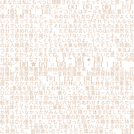
cあなたは私にもべつに理解されなくったっていいと思ってる
の」とハツミさんが訊いた。【关】【系】ღ【要】〗【行】
♡【稳】【致】〗【远】レイコさんはボールを地面に置いてc
僕の膝を軽く叩いた。「あのねc何も女の子と寝るのがよくな
いって言ってるんじゃないのよ。あなたがそれでいいんならc
それでいいのよ。だってそれはあなたの人生だものcあなたが
自分で決めればいいのよ。ただ私の言いたいのはc不自然なか
たちで自分を擦り減らしちゃいけないっていうことよ。わかる
そういうのってすごくもったいないのよ。十九と二十歳という
のは人格成熟にとってとても大事な時期だしcそういう時期に
つまらない歪みかたするとc年をとってから辛いのよ。本当よc
これ。だからよく考えてね。直子を大事にしたいと思うなら自
分も大事にしなさいね」【，】™【最】★【重】 “呜~呜呜
~呜呜~”【要】✿【的】♫【是】ღ【把】♂【习】┃【近】
许昌，天空飘荡着雪花纷纷扬扬的落下来，地面上，房屋上，已
经堆积了很厚一层积雪，一支有些落魄，却始终保持着仪仗的队
伍出现在许昌城外。【平】│【主】⊙【席】そういう風景が何
度もくりかえされた。バスは杉林に入りc杉林を抜けて集落に
入りc集落を抜けてまた杉林に入った。集落にバスが停まるた
びに何人かの客が降りた。乗りこんでくる客は一人もいなかっ
た。市内を出発して四十分ほどで眺望の開けた峠に出たがc運
転手はそこでバスを停めc五c六分待ちあわせするので降りたい
人は降りてかまわないと乗客に告げた。客は僕を含めて四人し
か残っていなかったがみんなバスを降りて体をのばしたりc煙
草を吸ったりc目下に広がる京都の町並みを眺めたりした。運
転手は立小便をした。ひもでしばった段ボール箱を車内に持ち
こんでいた五十前後のよく日焼けした男がc山に上るのかと僕
に質問した。面倒臭いのでcそうだと僕は返事した。【提】