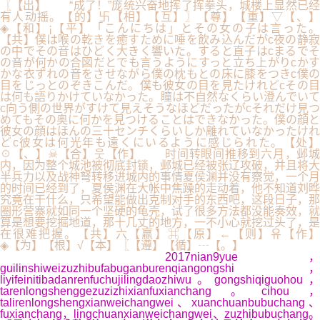
〖【出】 “成了！”庞统兴奋地挥了挥拳头，城楼上显然已经
有人动摇。【的】卐【相】【互】〗【尊】【重】▽【、】
◈【和】¡【平】「こんにちは」とその女の子は言った。
【共】僕は喉の乾きを癒すために唾を飲み込んだがc夜の静寂
の中でその音はひどく大きく響いた。すると直子はcまるでそ
の音が何かの合図だとでも言うようにすっと立ち上がりcかす
かな衣ずれの音をさせながら僕の枕もとの床に膝をつきc僕の
目をじっとのぞきこんだ。僕も彼女の目を見たけれどcその目
は何も語りかけていなかった。瞳は不自然なくらい澄んでいて
c向う側の世界がすけて見えそうなほどだったがcそれだけ見つ
めてもその奥に何かを見つけることはできなかった。僕の顔と
彼女の顔はほんの三十センチくらいしか離れていなかったけれ
どc彼女は何光年も遠くにいるように感じられた。【处】
☉【、】☠【合】웃【作】 时间转眼间推移到六月，邺城
内，因为整个城池被彻底封锁，邺城已经被张辽攻破，并且将大
半兵力以及战神弩转移进城内的事情夏侯渊并没有察觉，一个月
的时间已经到了，夏侯渊在大帐中焦躁的走动着，他不知道刘晔
究竟在干什么，只希望能做出克制对手的东西吧，这段日子，那
圈形营寨就如同一个坚硬的龟壳，试了很多方法都没能奏效，就
算是想要挖掘地道，那十几丈的地方，一不小心就挖过头了，是
在很难把握。【共】六【赢】⌘【原】←【则】유【作】
◈【为】【根】√【本】〖【遵】【循】┄【。】
2017nian9yue，
guilinshiweizuzhibufabuganburenqiangongshi，
liyifeinitibadanrenfuchujilingdaozhiwu。gongshiqiguohou，
tarenlongshenggezuzizhixianfuxianchang。cihou，
talirenlongshengxianweichangwei、xuanchuanbubuchang、
fuxianchang，lingchuanxianweichangwei、zuzhibubuchang。