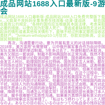
成品网站1688入口最新版-9游
会
成品网站1688入口最新版-成品网站1688入口免费完整版下载
v...,义姐是不良妈妈全集免费在线观看-动漫-谍战迷 联合国
反腐败公约规定，“各缔约国均应当根据其本国法律，考虑采取
必要的措施，以便在因为犯罪人死亡、潜逃或者缺席而无法对其
起诉的情形或者其他有关情形下，能够不经过刑事定罪而没收这
类财产。”3vmkum-wlhsbjspl10-1月信贷、存款双创新高，企业
居民预期错位
再次，沟通需要行动，要为开展有意义的对话排除障碍。
2018年，美方滥用“长臂管辖”，以中俄开展军事合作为由对中国
军队实施无理的单边制裁。5年多过去了，所谓制裁仍未取消，
美方又抛出一套说辞，制裁不影响两国防长正常沟通。既然不影
响，美方为何要讨论取消问题？总统拜登、国务卿布林肯、国安
会发言人柯比、助理国防部长拉特纳、国务院发言人米勒，都在
不同场合谈到了解除制裁与两国防长会晤的关系问题。这表明美
方对中方反对无理制裁的坚定立场是心知肚明的，但美方却故意
揣着明白装糊涂，企图避重就轻、蒙混过关。在这个过程中，我
们看到的是美国国内政治分裂。拜登政府和美国军方花了近一个
月的时间进行内部讨论和研究，但最后却没有勇气排除国内政治
干扰，祛除人为的沟通障碍，促成两国防长正式会晤。美方对此
非但不愿承认自己内部的政治掣肘，还将责任推给中方。行动迟
缓、障碍不除，沟通怎么可能实现？就连美国防部长奥斯汀本人
也说，握手很难替代实质性沟通。如果美方真想开展有意义的对
话，是时候拿出实际举措了。「私はもう終わってしまった人間
なのよ。あなたの目の前にいるのはかつての私自身の残存記憶