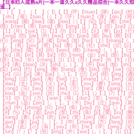
【日本妇人成熟a片|一本一道久久a久久精品综合|一本久久知
道...】
。
( )【 】( )【 】(【)【【】(环)【huan】(球)【qiu】(时)
【shi】(报)【bao】(-)【-】(环)【huan】(球)【qiu】(网)
【wang】(报)【bao】(道)【dao】( )【 】(记)【ji】(者)【zhe】
(陈)【chen】(青)【qing】(青)【qing】(】)【】】(在)【zai】(1)
【1】(月)【yue】(1)【1】(0)【0】(日)【ri】(举)【ju】(行)
【xing】(的)【de】(外)【wai】(交)【jiao】(部)【bu】(例)【li】
(行)【xing】(记)【ji】(者)【zhe】(会)【hui】(上)【shang】(，)
【，】(有)【you】(塔)【ta】(斯)【si】(社)【she】(记)【ji】
(者)【zhe】(提)【ti】(问)【wen】(称)【cheng】(，)【，】(土)
【tu】(耳)【er】(其)【qi】(农)【nong】(业)【ye】(部)【bu】
(部)【bu】(长)【chang】(1)【1】(月)【yue】(9)【9】(日)
【ri】(表)【biao】(示)【shi】(，)【，】(开)【kai】(始)【shi】
(实)【shi】(行)【xing】(粮)【liang】(食)【shi】(协)【xie】(议)
【yi】(以)【yi】(来)【lai】(，)【，】(已)【yi】(经)【jing】(通)
【tong】(过)【guo】(海)【hai】(上)【shang】(人)【ren】(道)
【dao】(主)【zhu】(义)【yi】(走)【zou】(廊)【lang】(从)
【cong】(乌)【wu】(克)【ke】(兰)【lan】(港)【gang】(口)
【kou】(运)【yun】(出)【chu】(1)【1】(,)【,】(7)【7】(0)
【0】(0)【0】(万)【wan】(吨)【dun】(农)【nong】(产)
【chan】(品)【pin】(，)【，】(不)【bu】(过)【guo】(其)
【qi】(中)【zhong】(只)【zhi】(有)【you】(5)【5】(.)【.】(4)
【4】(%)【%】(运)【yun】(至)【zhi】(急)【ji】(需)【xu】(粮)
【liang】(食)【shi】(的)【de】(贫)【pin】(困)【kun】(国)
【guo】(家)【jia】(，)【，】(中)【zhong】(方)【fang】(对)
【dui】(此)【ci】(有)【you】(何)【he】(评)【ping】(论)
【lun】(？)【？】(另)【ling】(外)【wai】(，)【，】(1)【1】