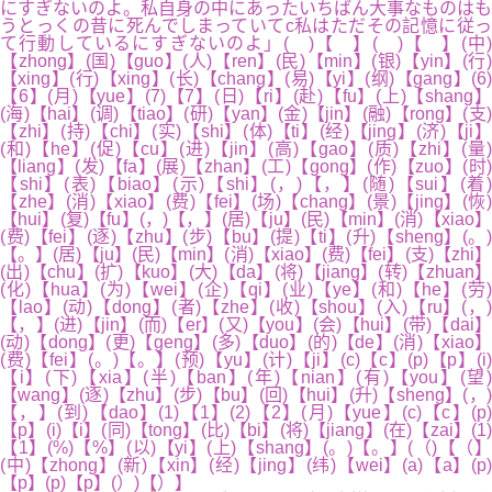
にすぎないのよ。私自身の中にあったいちばん大事なものはも
うとっくの昔に死んでしまっていてc私はただその記憶に従っ
て行動しているにすぎないのよ」( )【 】( )【 】(中)
【zhong】(国)【guo】(人)【ren】(民)【min】(银)【yin】(行)
【xing】(行)【xing】(长)【chang】(易)【yi】(纲)【gang】(6)
【6】(月)【yue】(7)【7】(日)【ri】(赴)【fu】(上)【shang】
(海)【hai】(调)【tiao】(研)【yan】(金)【jin】(融)【rong】(支)
【zhi】(持)【chi】(实)【shi】(体)【ti】(经)【jing】(济)【ji】
(和)【he】(促)【cu】(进)【jin】(高)【gao】(质)【zhi】(量)
【liang】(发)【fa】(展)【zhan】(工)【gong】(作)【zuo】(时)
【shi】(表)【biao】(示)【shi】(，)【，】(随)【sui】(着)
【zhe】(消)【xiao】(费)【fei】(场)【chang】(景)【jing】(恢)
【hui】(复)【fu】(，)【，】(居)【ju】(民)【min】(消)【xiao】
(费)【fei】(逐)【zhu】(步)【bu】(提)【ti】(升)【sheng】(。)
【。】(居)【ju】(民)【min】(消)【xiao】(费)【fei】(支)【zhi】
(出)【chu】(扩)【kuo】(大)【da】(将)【jiang】(转)【zhuan】
(化)【hua】(为)【wei】(企)【qi】(业)【ye】(和)【he】(劳)
【lao】(动)【dong】(者)【zhe】(收)【shou】(入)【ru】(，)
【，】(进)【jin】(而)【er】(又)【you】(会)【hui】(带)【dai】
(动)【dong】(更)【geng】(多)【duo】(的)【de】(消)【xiao】
(费)【fei】(。)【。】(预)【yu】(计)【ji】(c)【c】(p)【p】(i)
【i】(下)【xia】(半)【ban】(年)【nian】(有)【you】(望)
【wang】(逐)【zhu】(步)【bu】(回)【hui】(升)【sheng】(，)
【，】(到)【dao】(1)【1】(2)【2】(月)【yue】(c)【c】(p)
【p】(i)【i】(同)【tong】(比)【bi】(将)【jiang】(在)【zai】(1)
【1】(%)【%】(以)【yi】(上)【shang】(。)【。】(（)【（】
(中)【zhong】(新)【xin】(经)【jing】(纬)【wei】(a)【a】(p)
【p】(p)【p】(）)【）】