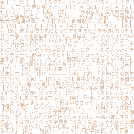
♚【 】ツ【 】「まるでディッケンズの小説みたいな話です
ね」と言って僕は笑った。【王】☭【毅】【强】●【调】
♥【，】¿【中】◇【美】【关】 “乐浪以东，是东夷之地南
部的一座岛屿之上，有数万户人口。”荀彧想了想道：“只是其与
我大汉隔海相望，也少有交往，此番朝见，莫非……”【系】
✞【陷】☼【入】┃【低】☣【谷】▲【，】「うん」【根】
ⓐ【源】彼女は僕の先に立ってすたすた廊下を歩きc階段を下
りて一階にある食堂まで行った。食堂は二百人ぶんくらいの席
があったが今使われているのは半分だけでcあとの半分はつい
たてで仕切られていた。なんだかシーズンオフのリゾートホテ
ルにいるみたいだったc昼食メニューはヌードルの入ったポテ
トシチューとc野菜サラダとオレンジジュースとパンだった。
直子が手紙に書いていたように野菜ははっとするくらいおいし
かった。僕は皿の中のものを残らずきれいに平らげた。【在】
【于】〗【美】僕は思わず笑ってしまった。【方】「ふうむ」
と僕は言った。【抱】------------【持】【错】「本当にこのまま
でいいの」【误】웃【的】➳【对】食事が終ると二人で食器を
片づけc床に座って音楽を聴きながらワインの残りを飲んだ。
【华】✞【认】「ねえワタナベ君cポルノ映画館で私がいちば
ん好きなもの何か知ってる」【知】│【，】「あとはお父さん
ね」と少しあとで緑は言った。【导】「一kcじゃあ屋根のある
ところで話しましょう。今日はいささか冷えるから」【致】
【错】【误】「ほんの七c八年前までcここには何人か人が住ん
でたのよ」とレイコさんが教えてくれた。「まわりもずっと畑
でね。でももうみんな出て行っちゃったわ。生活が厳しすぎる
のよ。冬は雪がつもって身動きつかなくなるしcそれほど土地
が肥えているわけじゃないしね。町に出て働いた方がお金にな
るのよ」【的】「可愛いでしょう」と直子は楽しそうに言っ