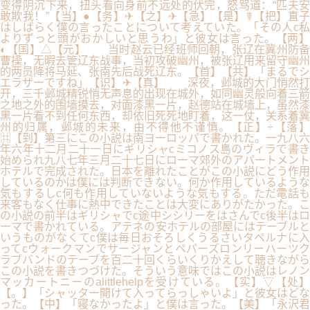
变得阴沉下来，扭头看向身前不远处的伏完，怒骂道：“匹夫安
敢欺我！”【当】●【务】✈【之】✈【急】【是】☤【把】直子
はしばらく僕の言ったことについて考えていた。「その人c私
よりずっと頭がおかしいと思うわ」と彼女は言った。【两】
◐【国】△【元】 当时赵云已经班师回朝，张辽在冀州防备
曹操，无暇去管辽东战事，当初攻破幽州，被张辽用来留守幽州
的两员降将马延、张南先后战死辽东。【首】【共】「まるでシ
エラザーですね」【识】✈【真】 深夜，邺城的大门悄然打
开，三千邺城精锐悄无声息的出现在城外，如同幽灵般向着三箭
之地之外的围墙摸去，对面漆黑一片，赵德站在城墙上，虽然漆
黑一片看不到任何东西，却依旧死死地盯着，这一仗，关系着冀
州的归属，邺城的未来，由不得他不谨慎。【正】÷【落】
⌘【到】第三にこの小説は南ヨーロッパで書かれた。一九八六
年六年十二月二十一日にギリシャcミコノス島のヴィラで書き
始められ九八七年三月二十七日にローマ郊外のアパートメント
ホテルで完成された。日本を離れたことがこの小説にどう作用
しているのかは僕には判断できない。何か作用しているような
気もするしc何も作用していないような気もする。ただ電話も
来客もなく仕事に熱中できたことは大変にありがたかった。こ
の小説の前半はギリシャでc途中シシリーをはさんでc後半はロ
ーマで書かれている。アテネの安ホテルの部屋にはテーブルと
いうものがなくてc僕は毎日おそろしくうるさいタペルナに入
ってcウォークマンでサージャンとペパーズロンリーハーツク
ラブバンドのテーブを百二十回くらいくりかえして聴きながら
この小説を書きつづけた。そういう意味ではこの小説はレノン
マッカートニーのalittlehelpを受けている。【实】▽【处】
【。】「シャッター開けて入ってらっしゃいよ」と彼女はどな
った。【中】「寝なかったよ」と僕は言った。【美】「永沢君