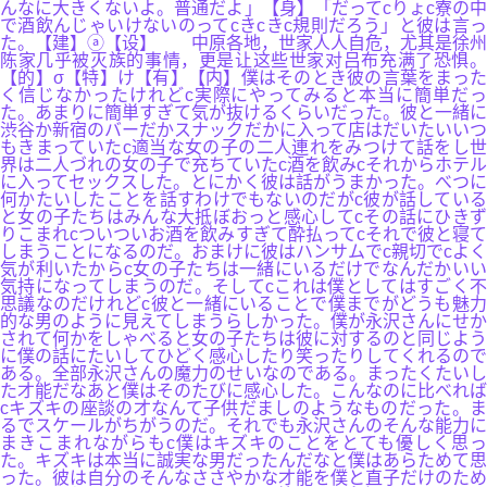
んなに大きくないよ。普通だよ」【身】「だってcりょc寮の中
で酒飲んじゃいけないのってcきcきc規則だろう」と彼は言っ
た。【建】ⓐ【设】 中原各地，世家人人自危，尤其是徐州
陈家几乎被灭族的事情，更是让这些世家对吕布充满了恐惧。
【的】σ【特】け【有】【内】僕はそのとき彼の言葉をまった
く信じなかったけれどc実際にやってみると本当に簡単だっ
た。あまりに簡単すぎて気が抜けるくらいだった。彼と一緒に
渋谷か新宿のバーだかスナックだかに入って店はだいたいいつ
もきまっていたc適当な女の子の二人連れをみつけて話をし世
界は二人づれの女の子で充ちていたc酒を飲みcそれからホテル
に入ってセックスした。とにかく彼は話がうまかった。べつに
何かたいしたことを話すわけでもないのだがc彼が話している
と女の子たちはみんな大抵ぼおっと感心してcその話にひきず
りこまれcついついお酒を飲みすぎて酔払ってcそれで彼と寝て
しまうことになるのだ。おまけに彼はハンサムでc親切でcよく
気が利いたからc女の子たちは一緒にいるだけでなんだかいい
気持になってしまうのだ。そしてcこれは僕としてはすごく不
思議なのだけれどc彼と一緒にいることで僕までがどうも魅力
的な男のように見えてしまうらしかった。僕が永沢さんにせか
されて何かをしゃべると女の子たちは彼に対するのと同じよう
に僕の話にたいしてひどく感心したり笑ったりしてくれるので
ある。全部永沢さんの魔力のせいなのである。まったくたいし
た才能だなあと僕はそのたびに感心した。こんなのに比べれば
cキズキの座談の才なんて子供だましのようなものだった。ま
るでスケールがちがうのだ。それでも永沢さんのそんな能力に
まきこまれながらもc僕はキズキのことをとても優しく思っ
た。キズキは本当に誠実な男だったんだなと僕はあらためて思
った。彼は自分のそんなささやかな才能を僕と直子だけのため