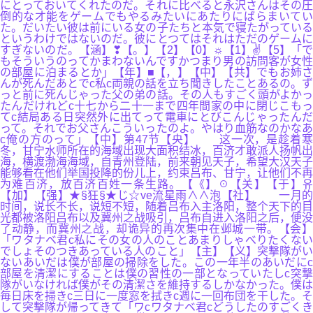
にとっておいてくれたのだ。それに比べると永沢さんはその圧
倒的な才能をゲームでもやるみたいにあたりにばらまいてい
た。だいたい彼は前にいる女の子たちと本気で寝たがっている
というわけではないのだ。彼にとつてはそれはただのゲームに
すぎないのだ。【涵】❣【。】【2】【0】☼【1】✌【5】「で
もそういうのってかまわないんですかつまり男の訪問客が女性
の部屋に泊まるとか」【年】■【，】【中】【共】でもお姉さ
んが死んだあとでc私c両親の話を立ち聞きしたことあるの。ず
っと前に死んじゃった父の弟の話。その人もすごく頭がよかっ
たんだけれどc十七から二十一まで四年間家の中に閉じこもっ
てc結局ある日突然外に出てって電車にとびこんじゃったんだ
って。それでお父さんこういったのよ。やはり血筋なのかなあ
c俺の方のって」【中】第47节【央】 这一次，是趁着寒
冬，甘宁水师所在的海域出现大面积结冰，百济才敢派人扬帆出
海，横渡渤海海域，自青州登陆，前来朝见天子，希望大汉天子
能够看在他们举国投降的份儿上，约束吕布、甘宁，让他们不再
为难百济，放百济百姓一条生路。【《】☉【关】【于】유
【加】【强】★§狂§★じ☆ve流星雨∧∧泡【社】 一月的
时间，说长不长，说短不短，随着吕布入主洛阳，整个天下的目
光都被洛阳吕布以及冀州之战吸引，吕布自进入洛阳之后，便没
了动静，而冀州之战，却诡异的再次集中在邺城一带。【会】
「ワタナベ君c私にその女の人のことあまりしゃべりたくない
でしょそのつきあっている人のこと」【主】【义】突撃隊がい
ないあいだは僕が部屋の掃除をした。この一年半のあいだにc
部屋を清潔にすることは僕の習性の一部となっていたしc突撃
隊がいなければ僕がその清潔さを維持するしかなかった。僕は
毎日床を掃きc三日に一度窓を拭きc週に一回布団を干した。そ
して突撃隊が帰ってきて「ワcワタナベ君cどうしたのすごくき