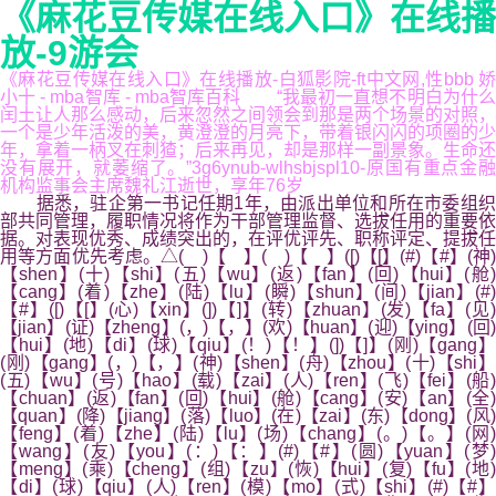
《麻花豆传媒在线入口》在线播
放-9游会
《麻花豆传媒在线入口》在线播放-白狐影院-ft中文网,性bbb 娇
小十 - mba智库 - mba智库百科 “我最初一直想不明白为什么
闰土让人那么感动，后来忽然之间领会到那是两个场景的对照，
一个是少年活泼的美，黄澄澄的月亮下，带着银闪闪的项圈的少
年，拿着一柄叉在刺猹；后来再见，却是那样一副景象。生命还
没有展开，就萎缩了。”3g6ynub-wlhsbjspl10-原国有重点金融
机构监事会主席魏礼江逝世，享年76岁
据悉，驻企第一书记任期1年，由派出单位和所在市委组织
部共同管理，履职情况将作为干部管理监督、选拔任用的重要依
据。对表现优秀、成绩突出的，在评优评先、职称评定、提拔任
用等方面优先考虑。△( )【 】( )【 】([)【[】(#)【#】(神)
【shen】(十)【shi】(五)【wu】(返)【fan】(回)【hui】(舱)
【cang】(着)【zhe】(陆)【lu】(瞬)【shun】(间)【jian】(#)
【#】([)【[】(心)【xin】(])【]】(转)【zhuan】(发)【fa】(见)
【jian】(证)【zheng】(，)【，】(欢)【huan】(迎)【ying】(回)
【hui】(地)【di】(球)【qiu】(！)【！】(])【]】(刚)【gang】
(刚)【gang】(，)【，】(神)【shen】(舟)【zhou】(十)【shi】
(五)【wu】(号)【hao】(载)【zai】(人)【ren】(飞)【fei】(船)
【chuan】(返)【fan】(回)【hui】(舱)【cang】(安)【an】(全)
【quan】(降)【jiang】(落)【luo】(在)【zai】(东)【dong】(风)
【feng】(着)【zhe】(陆)【lu】(场)【chang】(。)【。】(网)
【wang】(友)【you】(：)【：】(#)【#】(圆)【yuan】(梦)
【meng】(乘)【cheng】(组)【zu】(恢)【hui】(复)【fu】(地)
【di】(球)【qiu】(人)【ren】(模)【mo】(式)【shi】(#)【#】