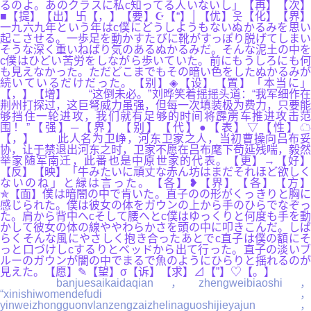
るのよ。あのクラスに私c知ってる人いないし」【再】【次】
■【提】【出】卐【，】【要】☪【“】│【优】웃【化】【界】
一九六九年という年はc僕にどうしようもないぬかるみを思い
起こさせる。一歩足を動かすたびに靴がすっぽり脱げてしまい
そうな深く重いねばり気のあるぬかるみだ。そんな泥土の中を
c僕はひどい苦労をしながら歩いていた。前にもうしろにも何
も見えなかった。ただどこまでもその暗い色をしたぬかるみが
続いているだけだった。【别】◈【设】【置】「本当に」
【，】【增】 “这倒未必。”刘晔笑着摇摇头道：“我军细作在
荆州打探过，这巨弩威力虽强，但每一次填装极为费力，只要能
够挡住一轮进攻，我们就有足够的时间将霹雳车推进攻击范
围！”【强】─【界】【别】【代】●【表】▽【性】☁
【，】 此人名为卫峥，河东卫家之人，当初曹操向吕布妥
协，让于禁退出河东之时，卫家不愿在吕布麾下苟延残喘，毅然
举家随军南迁，此番也是中原世家的代表。【更】→【好】
【反】【映】「牛みたいに頑丈な赤ん坊はまだそれほど欲しく
ないのね」と緑は言った。【各】❥【界】【各】【方】
✯【面】僕は暗闇の中で肯いた。直子のの形がくっきりと胸に
感じられた。僕は彼女の体をガウンの上から手のひらでなぞっ
た。肩から背中へcそして腰へとc僕はゆっくりと何度も手を動
かして彼女の体の線ややわらかさを頭の中に叩きこんだ。しば
らくそんな風にやさしく抱き合ったあとでc直子は僕の額にそ
っと口づけしcするりとベッドから出て行った。直子の淡いブ
ルーのガウンが闇の中でまるで魚のようにひらりと揺れるのが
見えた。【愿】✎【望】σ【诉】【求】⊿【”】♡【。】
banjuesaikaidaqian，zhengweibiaoshi，
“xinishiwomendefudi，
yinweizhongguonvlanzengzaizhelinaguoshijieyajun，