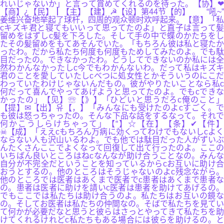
れいじゃないか」と言って賞めてくれるのを待った。【协】❤
【商】¿【民】┃【主】【建】☭【设】第44节【的】 “吼~”
姜维兴奋地举起了球杆，四周的观众顿时欢呼起来。【意】「私
cキズキ君と寝てもいいって思ってたのよ」と直子は言って髪
留めをはずしc髪を下ろした。そして手の中で蝶のかたちをし
たその髪留めをもてあそんでいた。「もちろん彼は私と寝たか
ったわ。だから私たち何度も何度もためしてみたのよ。でも駄
目だったの。できなかったわ。どうしてできないのか私には全
然わかんなかったしc今でもわかんないわ。だって私はキズキ
君のことを愛していたしcべつに処女性とかそういうのにこだ
わっていたわけじゃないんだもの。彼がやりたいことなら私c
何だって喜んでやってあげようと思ってたのよ。でもcできな
かったの」【见】☏【》】「ひどいと思うだろc俺のこと」
【提】✉【出】유【，】「みんなにも受けたのよcすごく。で
も彼は怒っちゃったの。そんな下品な話をするなって。それで
何かこうしらけちゃって」【“】☆【在】【条】✔【件】
☠【成】「ええcもちろん万病に効くってわけでもないしcよく
ならない人も沢山いるわよ。でも他では駄目だった人がずいぶ
んたくさんここでよくなって回復して出て行ったのよ。ここの
いちばん良いところはねcなんなが助け合うことなの。みんな
自分が不完全だということを知っているからcお互いに助け合
おうとするの。他のところはそうじゃないのよc残念ながら。
他のところでは医者はあくまで医者でc患者はあくまで患者な
の。患者は医者に助けを請いc医者は患者を助けてあげるの。
でもここでは私たちは助け合うのよ。私たちはお互いの鏡な
の。そしてお医者は私たちの仲間なの。そばで私たちを見てい
て何かが必要だなと思うと彼らはさっとやってきて私たちを助
けてくれるけれどc私たちもある場合には彼らを助けるの。と