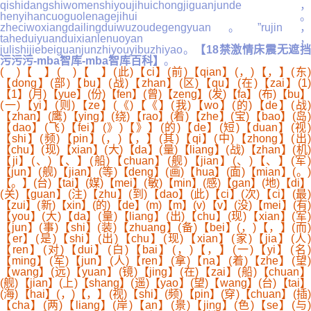
qishidangshiwomenshiyoujihuichongjiguanjunde，
henyihancuoguolenagejihui。
zheciwoxiangdailingduiwuzoudegengyuan。”rujin，
taheduiyuanduixianlenuoyan，
julishijiebeiguanjunzhiyouyibuzhiyao。
【18禁激情床震无遮
污污污-mba智库-mba智库百科】
。
( )【 】( )【 】(此)【ci】(前)【qian】(，)【，】(东)
【dong】(部)【bu】(战)【zhan】(区)【qu】(在)【zai】(1)
【1】(月)【yue】(份)【fen】(曾)【zeng】(发)【fa】(布)【bu】
(一)【yi】(则)【ze】(《)【《】(我)【wo】(的)【de】(战)
【zhan】(鹰)【ying】(绕)【rao】(着)【zhe】(宝)【bao】(岛)
【dao】(飞)【fei】(》)【》】(的)【de】(短)【duan】(视)
【shi】(频)【pin】(，)【，】(其)【qi】(中)【zhong】(出)
【chu】(现)【xian】(大)【da】(量)【liang】(战)【zhan】(机)
【ji】(、)【、】(船)【chuan】(舰)【jian】(、)【、】(军)
【jun】(舰)【jian】(等)【deng】(画)【hua】(面)【mian】(。)
【。】(台)【tai】(媒)【mei】(敏)【min】(感)【gan】(地)【di】
(关)【guan】(注)【zhu】(到)【dao】(此)【ci】(次)【ci】(最)
【zui】(新)【xin】(的)【de】(m)【m】(v)【v】(没)【mei】(有)
【you】(大)【da】(量)【liang】(出)【chu】(现)【xian】(军)
【jun】(事)【shi】(装)【zhuang】(备)【bei】(，)【，】(而)
【er】(是)【shi】(出)【chu】(现)【xian】(家)【jia】(人)
【ren】(对)【dui】(白)【bai】(，)【，】(一)【yi】(名)
【ming】(军)【jun】(人)【ren】(拿)【na】(着)【zhe】(望)
【wang】(远)【yuan】(镜)【jing】(在)【zai】(船)【chuan】
(舰)【jian】(上)【shang】(遥)【yao】(望)【wang】(台)【tai】
(海)【hai】(，)【，】(视)【shi】(频)【pin】(穿)【chuan】(插)
【cha】(两)【liang】(岸)【an】(景)【jing】(色)【se】(与)