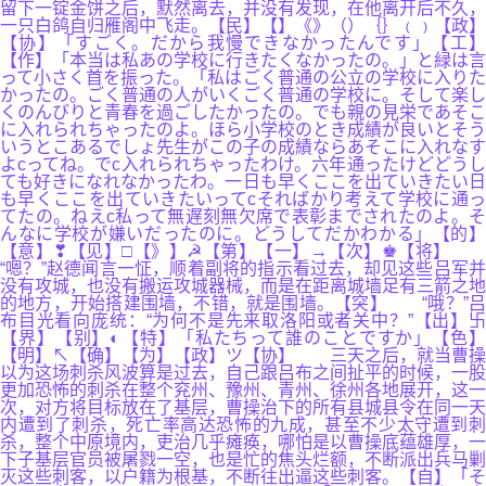
留下一锭金饼之后，默然离去，并没有发现，在他离开后不久，
一只白鸽自归雁阁中飞走。【民】【】《》（）｛｝﹙﹚【政】
【协】「すごく。だから我慢できなかったんです」【工】
【作】「本当は私あの学校に行きたくなかったの。」と緑は言
って小さく首を振った。「私はごく普通の公立の学校に入りた
かったの。ごく普通の人がいくごく普通の学校に。そして楽し
くのんびりと青春を過ごしたかったの。でも親の見栄であそこ
に入れられちゃったのよ。ほら小学校のとき成績が良いとそう
いうとこあるでしょ先生がこの子の成績ならあそこに入れなす
よcってね。でc入れられちゃったわけ。六年通ったけどどうし
ても好きになれなかったわ。一日も早くここを出ていきたい日
も早くここを出ていきたいってcそればかり考えて学校に通っ
てたの。ねえc私って無遅刻無欠席で表彰までされたのよ。そ
んなに学校が嫌いだったのに。どうしてだかわかる」【的】
【意】❣【见】□【》】☭【第】【一】→【次】♚【将】
“嗯？”赵德闻言一怔，顺着副将的指示看过去，却见这些吕军并
没有攻城，也没有搬运攻城器械，而是在距离城墙足有三箭之地
的地方，开始搭建围墙，不错，就是围墙。【突】 “哦？”吕
布目光看向庞统：“为何不是先来取洛阳或者关中？”【出】卐
【界】【别】◐【特】「私たちって誰のことですか」【色】
【明】↖【确】【为】【政】ツ【协】 三天之后，就当曹操
以为这场刺杀风波算是过去，自己跟吕布之间扯平的时候，一股
更加恐怖的刺杀在整个兖州、豫州、青州、徐州各地展开，这一
次，对方将目标放在了基层，曹操治下的所有县城县令在同一天
内遭到了刺杀，死亡率高达恐怖的九成，甚至不少太守遭到刺
杀，整个中原境内，吏治几乎瘫痪，哪怕是以曹操底蕴雄厚，一
下子基层官员被屠戮一空，也是忙的焦头烂额，不断派出兵马剿
灭这些刺客，以户籍为根基，不断往出逼这些刺客。【自】「そ