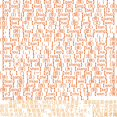
【yu】(大)【da】(陆)【lu】(高)【gao】(铁)【tie】(，)【，】
(包)【bao】(括)【kuo】(北)【bei】(京)【jing】(天)【tian】(安)
【an】(门)【men】(与)【yu】(台)【tai】(北)【bei】(1)【1】(0)
【0】(1)【1】(跨)【kua】(年)【nian】(烟)【yan】(火)【huo】
(等)【deng】(景)【jing】(观)【guan】(。)【。】(旁)【pang】
(白)【bai】(中)【zhong】(还)【hai】(配)【pei】(文)【wen】
(说)【shuo】(：)【：】(“)【“】(今)【jin】(天)【tian】(，)
【，】(跨)【kua】(海)【hai】(相)【xiang】(望)【wang】(，)
【，】(你)【ni】(在)【zai】(那)【na】(头)【tou】(，)【，】
(我)【wo】(在)【zai】(这)【zhe】(头)【tou】(；)【；】(明)
【ming】(天)【tian】(，)【，】(坐)【zuo】(着)【zhe】(高)
【gao】(铁)【tie】(，)【，】(你)【ni】(来)【lai】(这)【zhe】
(头)【tou】(，)【，】(我)【wo】(去)【qu】(那)【na】(头)
【tou】(。)【。】(让)【rang】(一)【yi】(湾)【wan】(浅)
【qian】(浅)【qian】(的)【de】(海)【hai】(峡)【xia】(，)
【，】(不)【bu】(再)【zai】(盛)【sheng】(满)【man】(深)
【shen】(深)【shen】(的)【de】(乡)【xiang】(愁)【chou】
(。)【。】(”)【”】(一)【yi】(些)【xie】(台)【tai】(媒)【mei】
(将)【jiang】(这)【zhe】(种)【zhong】(转)【zhuan】(变)
【bian】(描)【miao】(述)【shu】(为)【wei】(解)【jie】(放)
【fang】(军)【jun】(改)【gai】(打)【da】(“)【“】(温)【wen】
(情)【qing】(牌)【pai】(”)【”】(，)【，】(“)【“】(刻)【ke】(意)
【yi】(制)【zhi】(造)【zao】(出)【chu】(温)【wen】(情)
【qing】(路)【lu】(线)【xian】(”)【”】(。)【。】
这位骑手还提到，6月15日发完工资后，潘家园店其他骑手
就已离职，现在就剩下他自己了，“没单子，一个人跑一天也就
四五十块钱，挣顿饭钱。”他坚持又干了14天，因此7月还有
7000多元的工资没发，“也不知道还给不给。”
【九江英才