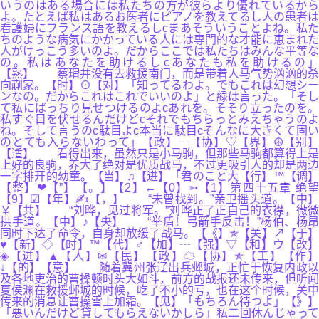
いうのはある場合には私たちの方が彼らより優れているから
よ。たとえば私はあるお医者にピアノを教えてるし人の患者は
看護婦にフランス語を教えるしcまあそういうことよね。私た
ちのような病気にかかっている人には専門的な才能に恵まれた
人がけっこう多いのよ。だからここでは私たちはみんな平等な
の。私はあなたを助けるしcあなたも私を助けるの」
【熟】 蔡瑁并没有去救援南门，而是带着人马气势汹汹的杀
向蒯家。【时】⊙【对】「知ってるわよ。でもこれは幻想シー
ンなの。だからこれはこれでいいのよ」と緑は言った。「そし
て私にばっちり見せつけるのよcあれを。そそり立ったのを。
私すぐ目を伏せるんだけどcそれでもちらっとみえちゃうのよ
ね。そして言うのc駄目よc本当に駄目cそんなに大きくて固い
のとても入らないわって」【政】┄【协】♡【界】☮【别】
【适】 看得出来，虽然只是小马驹，但那些马驹都算得上是
上好的良驹，养大了绝对是优质战马，不过更吸引人的却是两边
一字排开的幼童。【当】♫【进】「君のこと大【行】™【调】
【整】❤【”】【。】【2】←【0】➳【1】第四十五章 绝望
【9】☑【年】✍【，】 “未曾找到。”亲卫摇头道。【中】
￥【共】 “刘晔，见过将军。”刘晔正了正自己的衣襟，微微
拱手道。【中】♪【央】 “举盾！弓箭手反击！”杨伯、杨昂
同时下达了命令，自身却放缓了战马。【《】✯【关】↗【于】
♥【新】◇【时】™【代】♂【加】┄【强】▽【和】ウ【改】
◈【进】▲【人】✉【民】【政】☁【协】✯【工】【作】
↓【的】【意】 随着冀州张辽出兵邺城，正忙于恢复内政以
及各地吏治的曹操顿时头大如斗，前方的战报还未传来，但听闻
夏侯渊在救援邺城的时候，吃了不小的亏，也在这个时候，关中
传来的消息让曹操雪上加霜。【见】「もちろん待つよ」【》】
「悪いんだけど貸してもらえないかしら」私二回休んじゃって