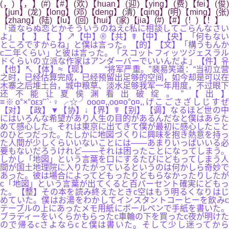
(，)【，】(#)【#】(欢)【huan】(迎)【ying】(费)【fei】(俊)
【jun】(龙)【long】(邓)【deng】(清)【qing】(明)【ming】(张)
【zhang】(陆)【lu】(回)【hui】(家)【jia】(#)【#】(！)【！】
「道ならぬ恋とかそういうのねえc私に相談してごらんなさい
よ」【 】【 】↗【中】®【共】☤【中】【央】「何もない
ところですからね」と僕は言った。【的】【文】「構うもんか
c二年くらい」と彼は言った。「スコットフィッツジェスラル
ドくらいの立派な作家はアンダーバーでいいんだよ」【件】유
【也】↖【体】≈【现】 “将军严重。”裴易笑道：“当初立营
之时，已经估算完成，已经预留出足够的空间，如今却是可以在
木寨之后堆土台，城中粮草、淡水足够我军一年用度，不过眼下
还不能让夏侯渊看出破绽。”【出】
≡※o°×°oεз′ˉ`·♀╭☆╯ooo¤,,oo¤o°o¤,,げこごさざしじすぜ
【对】【政】▼【协】↓【界】☤【别】【调】なるほど世の中
にはいろんな希望があり人生の目的があるんだなと僕はあらた
めて感心した。それは東京に出てきて僕が最初に感心したこと
のひとつだった。たしかに地図づくりに興味を抱き熱意を持っ
た人間が少しくらいいないことには――あまりいっぱいいる必
要もないだろうけれど――それは困ったことになってしまう。
しかし「地図」という言葉を口にするたびにどもってしまう人
間が国土地理院に入りたがっているというのは何かしら奇妙で
あった。彼は場合によってどもったりどもらなかったりしたが
c「地図」という言葉が出てくると百パーセント確実にどもっ
た。【整】その本を読み終えたときc空はもう明るくなりはじ
めていた。僕はお湯をわかしてインスタントコーヒーを飲みc
テーブルの上にあったメモ用紙にボールペンで手紙を書いた。
ブラディーをいくらかもらったc車輪の下を買ったc夜が明けた
ので帰るcさよならcと僕は書いた。そして少し迷ってから