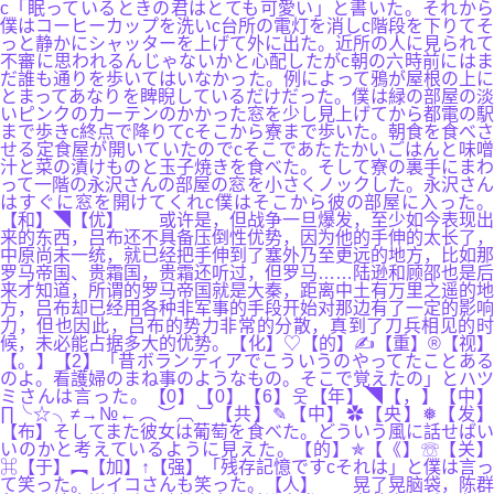
c「眠っているときの君はとても可愛い」と書いた。それから
僕はコーヒーカップを洗いc台所の電灯を消しc階段を下りてそ
っと静かにシャッターを上げて外に出た。近所の人に見られて
不審に思われるんじゃないかと心配したがc朝の六時前にはま
だ誰も通りを歩いてはいなかった。例によって鴉が屋根の上に
とまってあなりを睥睨しているだけだった。僕は緑の部屋の淡
いピンクのカーテンのかかった窓を少し見上げてから都電の駅
まで歩きc終点で降りてcそこから寮まで歩いた。朝食を食べさ
せる定食屋が開いていたのでcそこであたたかいごはんと味噌
汁と菜の漬けものと玉子焼きを食べた。そして寮の裏手にまわ
って一階の永沢さんの部屋の窓を小さくノックした。永沢さん
はすぐに窓を開けてくれc僕はそこから彼の部屋に入った。
【和】◥【优】 或许是，但战争一旦爆发，至少如今表现出
来的东西，吕布还不具备压倒性优势，因为他的手伸的太长了，
中原尚未一统，就已经把手伸到了塞外乃至更远的地方，比如那
罗马帝国、贵霜国，贵霜还听过，但罗马……陆逊和顾邵也是后
来才知道，所谓的罗马帝国就是大秦，距离中土有万里之遥的地
方，吕布却已经用各种非军事的手段开始对那边有了一定的影响
力，但也因此，吕布的势力非常的分散，真到了刀兵相见的时
候，未必能占据多大的优势。【化】♡【的】✍【重】®【视】
【。】【2】「昔ボランティアでこういうのやってたことある
のよ。看護婦のまね事のようなもの。そこで覚えたの」とハツ
ミさんは言った。【0】【0】【6】웃【年】◥【，】【中】
∏╰☆╮≠→№←︵︶︹︺【共】✎【中】✿【央】❅【发】
【布】そしてまた彼女は葡萄を食べた。どういう風に話せばい
いのかと考えているように見えた。【的】✯【《】☏【关】
⌘【于】︻【加】↑【强】「残存記憶ですcそれは」と僕は言っ
て笑った。レイコさんも笑った。【人】 晃了晃脑袋，陈群