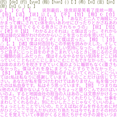
(的)【de】(约)【yue】(翰)【han】(·)【·】(希)【xi】(金)【jin】
(斯)【si】(。)【。】
ρ【 】☪【 】 说到最后，徐庶却是笑看了庞统一眼。
【俗】【话】【说】☑【，】【不】【怕】【粮】☪【仓】
▽【有】♂【老】─【鼠】⊙【，】「あなたと二人で海賊につ
かまって裸にされてc体を向いあわせにぴったりとかさねあわ
せたまま紐でぐるぐる巻きにされちゃうの」【就】【怕】
√【老】®【鼠】「わかるよcそれは」と僕は言った。それから
僕は緑の父親がわけのわからいことを言ったのを思いだした。
【看】「いいですよcどうぞ」と僕は言った。【粮】〖【仓】
△【。】【诸】僕は何百回もこの手紙を読みかえした。そして
読みかえすたびにたまらなく哀しい気持になった。それはちょ
うど直子にじっと目をのぞきこまれているときに感じるのと同
じ種類の哀しみだった。僕はそんなやるせない気持をどこに持
っていくこともcどこにしまいこむこともできなかった。それ
は体のまわりを吹きすぎていく風のように輪郭もなくc重さも
なかった。僕はそれを身にまとうことすらできなかった。
【多】【案】あなたが一年間私のそばにいてくれたことについ
てはc私は私なりに感謝しています。そのことだけは信じて下
さい。あなたが私を傷つけたわけではありません。私を傷つけ
たのは私自身です。私はそう思っています。【例】「つまりね
c他の人が書かないようなことをちょっと盛りこんでおけばい
いのよ。すると地図会社の担当の人はあのこは文章がかけるっ
て思ってくれるわけ。すごく感心してくれたりしてね。仕事を
まわしてくれるのよ。別にたいしたことじゃなくていいのよ。
ちょっとしたことでいいの。たとえばねcダムを作るために村
がひとつここで沈んだがcわたり鳥たちは今でもまだその村の
ことを覚えていてc季節がくると鳥たちがその子の湖をいつま