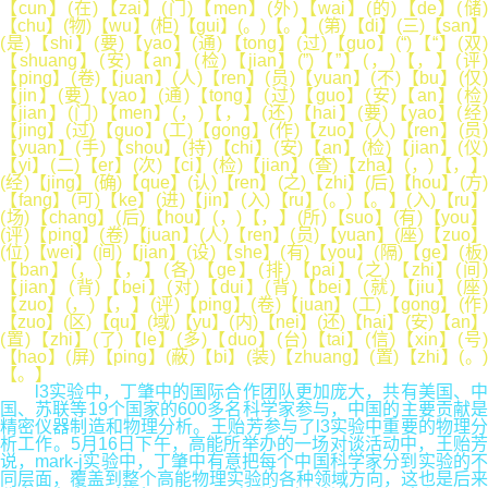
【cun】(在)【zai】(门)【men】(外)【wai】(的)【de】(储)
【chu】(物)【wu】(柜)【gui】(。)【。】(第)【di】(三)【san】
(是)【shi】(要)【yao】(通)【tong】(过)【guo】(“)【“】(双)
【shuang】(安)【an】(检)【jian】(”)【”】(，)【，】(评)
【ping】(卷)【juan】(人)【ren】(员)【yuan】(不)【bu】(仅)
【jin】(要)【yao】(通)【tong】(过)【guo】(安)【an】(检)
【jian】(门)【men】(，)【，】(还)【hai】(要)【yao】(经)
【jing】(过)【guo】(工)【gong】(作)【zuo】(人)【ren】(员)
【yuan】(手)【shou】(持)【chi】(安)【an】(检)【jian】(仪)
【yi】(二)【er】(次)【ci】(检)【jian】(查)【zha】(，)【，】
(经)【jing】(确)【que】(认)【ren】(之)【zhi】(后)【hou】(方)
【fang】(可)【ke】(进)【jin】(入)【ru】(。)【。】(入)【ru】
(场)【chang】(后)【hou】(，)【，】(所)【suo】(有)【you】
(评)【ping】(卷)【juan】(人)【ren】(员)【yuan】(座)【zuo】
(位)【wei】(间)【jian】(设)【she】(有)【you】(隔)【ge】(板)
【ban】(，)【，】(各)【ge】(排)【pai】(之)【zhi】(间)
【jian】(背)【bei】(对)【dui】(背)【bei】(就)【jiu】(座)
【zuo】(，)【，】(评)【ping】(卷)【juan】(工)【gong】(作)
【zuo】(区)【qu】(域)【yu】(内)【nei】(还)【hai】(安)【an】
(置)【zhi】(了)【le】(多)【duo】(台)【tai】(信)【xin】(号)
【hao】(屏)【ping】(蔽)【bi】(装)【zhuang】(置)【zhi】(。)
【。】
l3实验中，丁肇中的国际合作团队更加庞大，共有美国、中
国、苏联等19个国家的600多名科学家参与，中国的主要贡献是
精密仪器制造和物理分析。王贻芳参与了l3实验中重要的物理分
析工作。5月16日下午，高能所举办的一场对谈活动中，王贻芳
说，mark-j实验中，丁肇中有意把每个中国科学家分到实验的不
同层面，覆盖到整个高能物理实验的各种领域方向，这也是后来