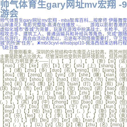
帅气体育生gary网址mv宏翔 -9
游会
帅气体育生gary网址mv宏翔 - mba智库百科,...按摩师 伊藤舞雪
山岸逢花》电影完整版-高清在线播放 -... 游戏以影射香港的
虚拟化城市“香城”为背景，玩家在游戏中扮演战士、长枪手、远
程攻击手、建筑工人、普通运输兵和补给兵等角色，完成“跟随
队伍游行，再自由活动去爬山，沿途有不同怪兽需要打，守卫我
城”的所谓“任务”。✘m6r3cyvl-wlhsbjspl10-佩洛西结束访韩行程
飞赴日本
在曾刚看来，深圳的外贸结构中东南亚占比较高，而苏州则
主要是欧美占比很大。尽管深圳也受到外部环境影响，但苏州面
临的压力明显更大——│( )【 】( )【 】(斯)【si】(诺)
【nuo】(克)【ke】(历)【li】(史)【shi】(上)【shang】(，)
【，】(诸)【zhu】(多)【duo】(名)【ming】(将)【jiang】(都)
【dou】(曾)【zeng】(因)【yin】(涉)【she】(嫌)【xian】(收)
【shou】(受)【shou】(好)【hao】(处)【chu】(为)【wei】(博)
【bo】(彩)【cai】(集)【ji】(团)【tuan】(打)【da】(假)【jia】
(球)【qiu】(而)【er】(接)【jie】(受)【shou】(调)【tiao】(查)
【zha】(，)【，】(乃)【nai】(至)【zhi】(被)【bei】(世)
【shi】(界)【jie】(台)【tai】(联)【lian】(禁)【jin】(赛)【sai】
(，)【，】(其)【qi】(中)【zhong】(包)【bao】(括)【kuo】(但)
【dan】(不)【bu】(限)【xian】(于)【yu】(昆)【kun】(汀)
【ting】(·)【·】(哈)【ha】(恩)【en】(、)【、】(斯)【si】(蒂)
【di】(芬)【fen】(·)【·】(李)【li】(、)【、】(里)【li】(奥)
【ao】(·)【·】(费)【fei】(尔)【er】(南)【nan】(德)【de】(斯)
【si】(，)【，】(以)【yi】(及)【ji】(著)【zhu】(名)【ming】