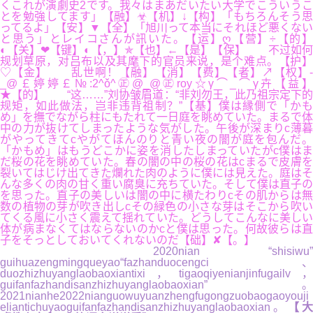
くこれが演劇史2です。我々はまあだいたい大学でこういうこ
とを勉強してます」【融】☣【机】↓【构】「もちろんそう思
ってるよ」【安】▼【全】「旭川って本当にそれほど悪くない
と思う」とレイコさんが訊いた。【运】ღ【营】÷【的】
◐【关】❤【键】◐【，】✯【也】←【是】【保】 不过如何
规划草原，对吕布以及其麾下的官员来说，是个难点。【护】
♡【金】 乱世啊！【融】【消】【费】【者】↗【权】-
_@￡婷婷￡№:2^ǒ^㊣@_@㊣roy☆γ⌒_⌒γ卉【益】
★【的】 “这……”刘协皱眉道：“非刘勿王，此乃祖宗定下的
规矩，如此做法，岂非违背祖制？”【基】僕は縁側で「かも
め」を撫でながら柱にもたれて一日庭を眺めていた。まるで体
中の力が抜けてしまったような気がした。午後が深まりc薄暮
がやってきてcやがてほんのりと青い夜の闇が庭を包んだ。
「かもめ」はもうどこかに姿を消したしまっていたがc僕はま
だ桜の花を眺めていた。春の闇の中の桜の花はcまるで皮膚を
裂いてはじけ出てきた爛れた肉のように僕には見えた。庭はそ
んな多くの肉の甘く重い腐臭に充ちていた。そして僕は直子の
を思った。直子の美しいは闇の中に横たわりcその肌からは無
数の植物の芽が吹き出しcその緑色の小さな芽はそこから吹い
てくる風に小さく震えて揺れていた。どうしてこんなに美しい
体が病まなくてはならないのかcと僕は思った。何故彼らは直
子をそっとしておいてくれないのだ【础】✘【。】
2020nian “shisiwu”
guihuazengmingqueyao“fazhanduocengci、
duozhizhuyanglaobaoxiantixi，tigaoqiyenianjinfugailv，
guifanfazhandisanzhizhuyanglaobaoxian”。
2021nianhe2022nianguowuyuanzhengfugongzuobaogaoyouji
eliantichuyaoguifanfazhandisanzhizhuyanglaobaoxian。
【