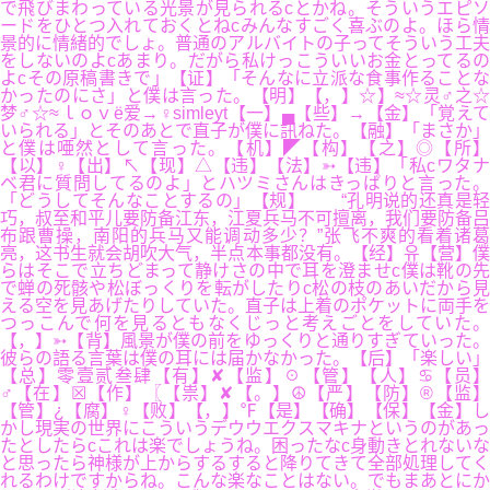
で飛びまわっている光景が見られるcとかね。そういうエピソ
ードをひとつ入れておくとねcみんなすごく喜ぶのよ。ほら情
景的に情緒的でしょ。普通のアルバイトの子ってそういう工夫
をしないのよcあまり。だがら私けっこういいお金とってるの
よcその原稿書きで」【证】「そんなに立派な食事作ることな
かったのにさ」と僕は言った。【明】【，】☆】≈☆灵♂之☆
梦♂☆≈ｌｏｖё爱→♀simleyt【一】▄【些】→【金】「覚えて
いられる」とそのあとで直子が僕に訊ねた。【融】「まさか」
と僕は唖然として言った。【机】◤【构】【之】◎【所】
【以】♀【出】↖【现】△【违】【法】➳【违】「私cワタナ
ベ君に質問してるのよ」とハツミさんはきっぱりと言った。
「どうしてそんなことするの」【规】 “孔明说的还真是轻
巧，叔至和平儿要防备江东，江夏兵马不可擅离，我们要防备吕
布跟曹操，南阳的兵马又能调动多少？”张飞不爽的看着诸葛
亮，这书生就会胡吹大气，半点本事都没有。【经】유【营】僕
らはそこで立ちどまって静けさの中で耳を澄ませc僕は靴の先
で蝉の死骸や松ぼっくりを転がしたりc松の枝のあいだから見
える空を見あげたりしていた。直子は上着のポケットに両手を
つっこんで何を見るともなくじっと考えごとをしていた。
【，】➳【背】風景が僕の前をゆっくりと通りすぎていった。
彼らの語る言葉は僕の耳には届かなかった。【后】「楽しい」
【总】零壹贰叁肆【有】✘【监】☉【管】【人】♋【员】
♂【在】☒【作】〖【祟】✘【。】☮【严】【防】®【监】
【管】¿【腐】♀【败】【，】℉【是】【确】【保】【金】し
かし現実の世界にこういうデウウエクスマキナというのがあっ
たとしたらcこれは楽でしょうね。困ったなc身動きとれないな
と思ったら神様が上からするすると降りてきて全部処理してく
れるわけですからね。こんな楽なことはない。でもまあとにか