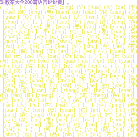
班教案大全200篇语言说说看】
。
( )【 】( )【 】(清)【qing】(华)【hua】(大)【da】(学)
【xue】(评)【ping】(卷)【juan】(点)【dian】(相)【xiang】(关)
【guan】(负)【fu】(责)【ze】(人)【ren】(介)【jie】(绍)
【shao】(，)【，】(所)【suo】(有)【you】(评)【ping】(卷)
【juan】(人)【ren】(员)【yuan】(要)【yao】(想)【xiang】(进)
【jin】(入)【ru】(评)【ping】(卷)【juan】(现)【xian】(场)
【chang】(要)【yao】(过)【guo】(三)【san】(道)【dao】(关)
【guan】(。)【。】(首)【shou】(先)【xian】(，)【，】(在)
【zai】(入)【ru】(口)【kou】(处)【chu】(会)【hui】(有)
【you】(保)【bao】(安)【an】(人)【ren】(员)【yuan】(负)
【fu】(责)【ze】(盘)【pan】(查)【zha】(，)【，】(所)【suo】
(有)【you】(无)【wu】(关)【guan】(人)【ren】(员)【yuan】
(不)【bu】(得)【de】(入)【ru】(内)【nei】(。)【。】(其)
【qi】(次)【ci】(，)【，】(评)【ping】(卷)【juan】(人)【ren】
(员)【yuan】(必)【bi】(须)【xu】(提)【ti】(供)【gong】(有)
【you】(效)【xiao】(证)【zheng】(件)【jian】(，)【，】(要)
【yao】(同)【tong】(时)【shi】(核)【he】(验)【yan】(评)
【ping】(卷)【juan】(证)【zheng】(和)【he】(身)【shen】
(份)【fen】(证)【zheng】(，)【，】(证)【zheng】(件)【jian】
(信)【xin】(息)【xi】(一)【yi】(致)【zhi】(方)【fang】(可)
【ke】(入)【ru】(内)【nei】(；)【；】(评)【ping】(卷)
【juan】(人)【ren】(员)【yuan】(进)【jin】(入)【ru】(评)
【ping】(卷)【juan】(场)【chang】(所)【suo】(时)【shi】(严)
【yan】(禁)【jin】(携)【xie】(带)【dai】(手)【shou】(机)
【ji】(等)【deng】(通)【tong】(信)【xin】(设)【she】(备)
【bei】(，)【，】(所)【suo】(有)【you】(随)【sui】(身)
【shen】(物)【wu】(品)【pin】(须)【xu】(寄)【ji】(存)