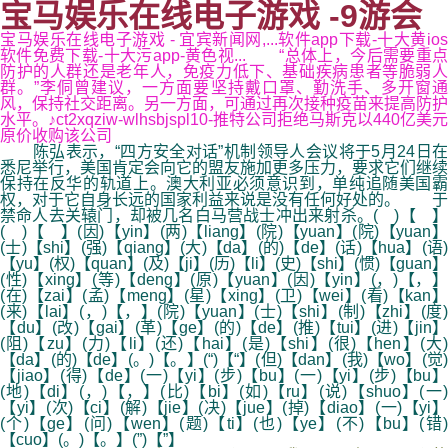
宝马娱乐在线电子游戏 -9游会
宝马娱乐在线电子游戏 - 宜宾新闻网,...软件app下载-十大黄ios
软件免费下载-十大污app-黄色视... “总体上，今后需要重点
防护的人群还是老年人，免疫力低下、基础疾病患者等脆弱人
群。”李侗曾建议，一方面要坚持戴口罩、勤洗手、多开窗通
风，保持社交距离。另一方面，可通过再次接种疫苗来提高防护
水平。♪ct2xqziw-wlhsbjspl10-推特公司拒绝马斯克以440亿美元
原价收购该公司
陈弘表示，“四方安全对话”机制领导人会议将于5月24日在
悉尼举行，美国肯定会向它的盟友施加更多压力，要求它们继续
保持在反华的轨道上。澳大利亚必须意识到，单纯追随美国霸
权，对于它自身长远的国家利益来说是没有任何好处的。 于
禁命人去关辕门，却被几名白马营战士冲出来射杀。( )【 】
( )【 】(因)【yin】(两)【liang】(院)【yuan】(院)【yuan】
(士)【shi】(强)【qiang】(大)【da】(的)【de】(话)【hua】(语)
【yu】(权)【quan】(及)【ji】(历)【li】(史)【shi】(惯)【guan】
(性)【xing】(等)【deng】(原)【yuan】(因)【yin】(，)【，】
(在)【zai】(孟)【meng】(星)【xing】(卫)【wei】(看)【kan】
(来)【lai】(，)【，】(院)【yuan】(士)【shi】(制)【zhi】(度)
【du】(改)【gai】(革)【ge】(的)【de】(推)【tui】(进)【jin】
(阻)【zu】(力)【li】(还)【hai】(是)【shi】(很)【hen】(大)
【da】(的)【de】(。)【。】(“)【“】(但)【dan】(我)【wo】(觉)
【jiao】(得)【de】(一)【yi】(步)【bu】(一)【yi】(步)【bu】
(地)【di】(，)【，】(比)【bi】(如)【ru】(说)【shuo】(一)
【yi】(次)【ci】(解)【jie】(决)【jue】(掉)【diao】(一)【yi】
(个)【ge】(问)【wen】(题)【ti】(也)【ye】(不)【bu】(错)
【cuo】(。)【。】(”)【”】