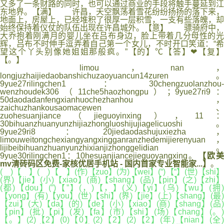
又多了一条财路的同时，也可以通过商业的手段将触手蔓延到江
东地界。【满】 许昌，天空飘荡着雪花纷纷扬扬的落下来，
地面上，房屋上，已经堆积了很厚一层积雪，一支有些落魄，却
始终保持着仪仗的队伍出现在许昌城外。【意】 骠骑府中，
大乔抱着刚满月的婴儿坐在吕布身边，脸上带着几分母性的光
辉，吕布不时伸手逗弄着自己第一个女儿，不时开口笑道：“希
望这个丫头别像她姐姐那般疯。”【的】℃【答】❤【复】
【。】
limou，nan，
longjuzhaijiedaobanshichuzaoyuancun14zuren。
9yue27rilingchen1：30chengzuolanzhou-
wenzhoudek306（11che5haozhongpu）；9yue27ri9：
50daodadanfengxianhuochezhanhou，
zaichuzhankousaomacewen、
zuohesuanjiance（jieguoyinxing），11：
30bihuanzhuanyunzhijiazhongluoshijujiagelicuoshi。
9yue29ri8：20jiedaodashujuxiezha，
limouweitongchexiangyangxingganranzhedemijierenyuan，
lijibeibihuanzhuanyunzhixianjizhonggelidian。
9yue30rilingchen1：10hesuanjiancejieguoyangxing。
【欧
mv清砖码区免费-家核优居手机站 - 国内首家专业智能家...】
。
( )【 】( )【 】(作)【zuo】(为)【wei】(“)【“】(世)【shi】
(界)【jie】(小)【xiao】(商)【shang】(品)【pin】(之)【zhi】
(都)【dou】(”)【”】(，)【，】(义)【yi】(乌)【wu】(拥)
【yong】(有)【you】(世)【shi】(界)【jie】(上)【shang】(最)
【zui】(大)【da】(的)【de】(小)【xiao】(商)【shang】(品)
【pin】(批)【pi】(发)【fa】(市)【shi】(场)【chang】(。)
【。】(2)【2】(0)【0】(2)【2】(2)【2】(年)【nian】(全)