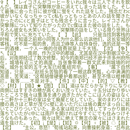
✞【 】レイコさんがコーヒーをいれc我々は三人でそれを飲
んだ。僕は直子に突撃隊が急に消えてしまった話をした。そし
て最後に会った日に彼が僕に蛍をくれた話をした。残念だわc
彼がいなくなっちゃってc私もっともっとあの人の話を聞きた
かったのにcと直子はとても残念そうに言った。レイコさんが
突撃隊について知りたがったのでc僕はまた彼の話をした。も
ちろん彼女も大笑いをした。突撃隊の話をしている限り世界は
平和で笑いに充ちていた。【 】【此】 只是当找到客栈的
时候，才知道之前郑小同等人为什么那么讥讽他们，这长安城的
客栈，可不是一般的贵，而且卫峥等人自恃身份，选的还是一等
一的酒楼，一个人一晚的住宿费就是上千大钱。【次】【争】
↖【议】 南郑，作为汉中的郡城，尤其是在汉中割据汉中之
后，对南郑经过了数次修整，如今的南郑已经不逊于许多州府所
在，城墙有近三丈的高度，当张鲁带着一群文武来到城墙的时
候，城外长安的五千大军已经集结完毕。【事】 “属下自然
知道，只是……”赵班头苦恼的看了一眼这群秃瓢，心中满满的
恶意，苦笑道：“这帮胡僧硬要护着那凶犯，甚至不惜以棍棒阻
拦，我等……不是对手。”【件】©【中】♀【的】▽【教】
◇【材】│【插】★【图】【当】道はなだらかな下りになりc
両側にはすすきの穂が高くおい茂っていた。十五分ばかり歩い
たところで我々は集落を通り過ぎたがcそこには人の姿はなく
十二軒か十三軒の家は全て廃屋と化していた。家のまわりには
腰の高さほど草が茂りc壁にあいた穴には鳩の糞がまっ白に乾
いてこびりついていた。ある家は柱だけを残してすっかり崩れ
落ちていたがc中には雨戸を開ければ今すぐにでも住みつけそ
うなものもあった。我々は死に絶えて無言の家々にはさまれた
道を抜けた。【初】¡【是】¡【如】☉【何】♀【被】☁【敲】
【定】 “主公，息怒！”荀彧站起来，向曹操躬身道：“吕布此