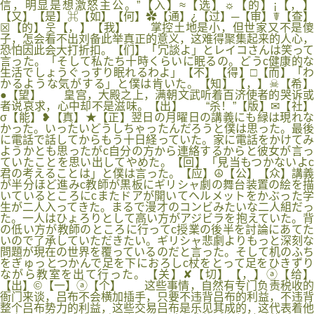
信，明显是想激怒主公。”【入】≈【选】☼【的】¡【，】
【又】【是】⌘【如】【何】✿【通】¿【过】─【审】☤【查】
☒【的】웃【，】【我】 掌控土地是小，但世家又不是傻
子，怎会看不出刘备此举真正的意义，这难得聚集起来的人心，
恐怕因此会大打折扣。【们】「冗談よ」とレイコさんは笑って
言った。「そして私たち十時くらいに眠るの。どうc健康的な
生活でしょうぐっすり眠れるわよ」【不】【得】□【而】「わ
かるような気がする」と僕は肯いた。【知】【，】☠【希】
●【望】 皇宫，大殿之上，满朝文武听着百济使者的哭诉或
者说哀求，心中却不是滋味。【出】 “杀！”【版】✉【社】
σ【能】❥【真】★【正】翌日の月曜日の講義にも緑は現れな
かった。いったいどうしちゃったんだろうと僕は思った。最後
に電話で話してからもう十日経っていた。家に電話をかけてみ
ようかとも思ったがc自分の方から連絡するからと彼女が言っ
ていたことを思い出してやめた。【回】「見当もつかないよc
君の考えることは」と僕は言った。【应】☮【公】【众】講義
が半分ほど進みc教師が黒板にギリシャ劇の舞台装置の絵を描
いているところにcまたドアが開いてヘルメットをかぶった学
生が二人入ってきた。まるで漫才のコンビみたいな二人組だっ
た。一人はひょろりとして高い方がアジビラを抱えていた。背
の低い方が教師のところに行ってc授業の後半を討論にあてた
いので了承していただきたい。ギリシャ悲劇よりもっと深刻な
問題が現在の世界を覆っているのだと言った。そして机のふち
をぎゅっとつかんで足を下におろしc杖をとって足をひきずり
ながら教室を出て行った。【关】✘【切】【，】ⓐ【给】
【出】©【一】ⓐ【个】 这些事情，自然有专门负责税收的
衙门来谈，吕布不会横加插手，只要不违背吕布的利益，不违背
整个吕布势力的利益，这些交易吕布是乐见其成的，这代表着他