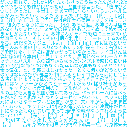
が六つ離れていたしc性格なんかもけっこう違ったんだけれどc
それでもとても仲が良かったの」と直子は言った。「喧嘩ひと
つしなかったわ。本当よ。まあ喧嘩にならないくらいレベルに
差があったということもあるんだけどね」【的】♀【累】
✞【计】☣【已】☮【售】僕は台所から徳用マッチを持ってき
てc彼女のとなりに座った。【楼】ある程度。お姉さんは店を
みなくちゃいけないしc大学の授業のあいまをぬって私が来な
きゃしかたないでしょ。お姉さんがそれでも週に三日来てc私
が四日くらい。そしてその寸暇を利用してデートしてるのc私
たち。過密なスケジュールよ」【面】¡【面】彼女は7cという
番号のある棟の中に入りcつきあたりの階段を上って右側のド
アを開けた。ドアには鍵がかかっていなかった。レイコさんは
僕に家の中を案内して見せてくれた。居間とベッドルームとキ
ッチンとバスルームの四室から成ったシンプルで感じの良い住
居でc余分な飾りつけもなくc場違いな家具もなくcそれでいて
素っ気ないという感じはしなかった。とくに何かがどうという
のではないのだがc部屋の中にいるとレイコさんを前にしてい
る時と同じようにc体の力を抜いてくつろぐことができた。居
間にはソファーがひとつとテーブルがありc揺り椅子があっ
た。キッチンには食事用のテーブルがあった。どちらのテーブ
ルの上にも大きな灰皿が置いてあった。ベッドルームにはベッ
ドがふたつと机がふたつとクローゼットがあった。ベッドの枕
元には小さなテーブルと読書灯がありc文庫本が伏せたまま置
いてあった。キッチンには小型の電気のレンジと冷蔵庫がセッ
トになったものが置いてあってc簡単な料理なら作れるように
なっていた。【积】¿【约】☭【1】❤【3】〗【，】✉【8】
「説明するから出してもらえませんか」【7】【0】웃
【，】 吕布身体在不可思议的情况下诡异一扭，对身体完美