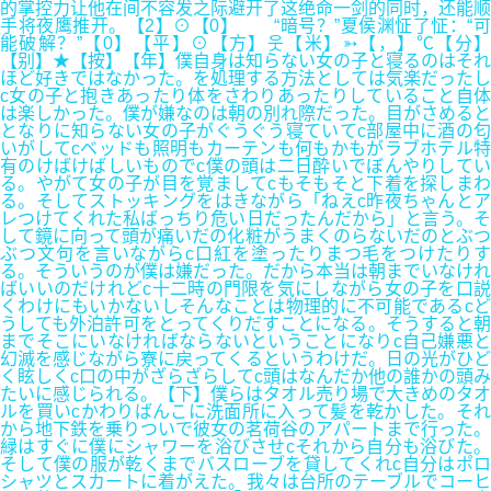
的掌控力让他在间不容发之际避开了这绝命一剑的同时，还能顺
手将夜鹰推开。【2】⊙【0】 “暗号？”夏侯渊怔了怔：“可
能破解？”【0】【平】⊙【方】웃【米】➳【，】℃【分】
【别】★【按】【年】僕自身は知らない女の子と寝るのはそれ
ほど好きではなかった。を処理する方法としては気楽だったし
c女の子と抱きあったり体をさわりあったりしていること自体
は楽しかった。僕が嫌なのは朝の別れ際だった。目がさめると
となりに知らない女の子がぐうぐう寝ていてc部屋中に酒の匂
いがしてcベッドも照明もカーテンも何もかもがラブホテル特
有のけばけばしいものでc僕の頭は二日酔いでぼんやりしてい
る。やがて女の子が目を覚ましてcもそもそと下着を探しまわ
る。そしてストッキングをはきながら「ねえc昨夜ちゃんとア
レつけてくれた私ばっちり危い日だったんだから」と言う。そ
して鏡に向って頭が痛いだの化粧がうまくのらないだのとぶつ
ぶつ文句を言いながらc口紅を塗ったりまつ毛をつけたりす
る。そういうのが僕は嫌だった。だから本当は朝までいなけれ
ばいいのだけれどc十二時の門限を気にしながら女の子を口説
くわけにもいかないしそんなことは物理的に不可能であるcど
うしても外泊許可をとってくりだすことになる。そうすると朝
までそこにいなければならないということになりc自己嫌悪と
幻滅を感じながら寮に戻ってくるというわけだ。日の光がひど
く眩しくc口の中がざらざらしてc頭はなんだか他の誰かの頭み
たいに感じられる。【下】僕らはタオル売り場で大きめのタオ
ルを買いcかわりばんこに洗面所に入って髪を乾かした。それ
から地下鉄を乗りついで彼女の茗荷谷のアパートまで行った。
緑はすぐに僕にシャワーを浴びさせcそれから自分も浴びた。
そして僕の服が乾くまでバスローブを貸してくれc自分はポロ
シャツとスカートに着がえた。我々は台所のテーブルでコーヒ