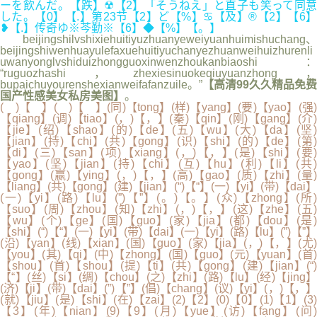
ーを飲んだ。【跌】☢【2】「そうねえ」と直子も笑って同意
した。【0】【.】第23节【2】ど【%】♋【及】®【2】【6】
❥【.】传奇ゆ※芩勤※【6】◆【%】【。】
beijingshilvshixiehuitiyuzhuanyeweiyuanhuimishuchang、
beijingshiwenhuayulefaxuehuitiyuchanyezhuanweihuizhurenli
uwanyonglvshiduizhongguoxinwenzhoukanbiaoshi：
“ruguozhashi，zhexiesinuokeqiuyuanzhong，
bupaichuyourenshexianweifafanzuile。”
【高清99久久精品免费
国产性感美女私房美图】
。
( )【 】( )【 】(同)【tong】(样)【yang】(要)【yao】(强)
【qiang】(调)【tiao】(，)【，】(秦)【qin】(刚)【gang】(介)
【jie】(绍)【shao】(的)【de】(五)【wu】(大)【da】(坚)
【jian】(持)【chi】(共)【gong】(识)【shi】(的)【de】(第)
【di】(三)【san】(项)【xiang】(，)【，】(是)【shi】(要)
【yao】(坚)【jian】(持)【chi】(互)【hu】(利)【li】(共
【gong】(赢)【ying】(，)【，】(高)【gao】(质)【zhi】(量)
【liang】(共)【gong】(建)【jian】(“)【“】(一)【yi】(带)【dai】
(一)【yi】(路)【lu】(”)【”】(。)【。】(众)【zhong】(所)
【suo】(周)【zhou】(知)【zhi】(，)【，】(这)【zhe】(五)
【wu】(个)【ge】(国)【guo】(家)【jia】(都)【dou】(是)
【shi】(“)【“】(一)【yi】(带)【dai】(一)【yi】(路)【lu】(”)【”】
(沿)【yan】(线)【xian】(国)【guo】(家)【jia】(，)【，】(尤)
【you】(其)【qi】(中)【zhong】(国)【guo】(元)【yuan】(首)
【shou】(首)【shou】(提)【ti】(共)【gong】(建)【jian】(“)
【“】(丝)【si】(绸)【chou】(之)【zhi】(路)【lu】(经)【jing】
(济)【ji】(带)【dai】(”)【”】(倡)【chang】(议)【yi】(，)【，】
(就)【jiu】(是)【shi】(在)【zai】(2)【2】(0)【0】(1)【1】(3)
【3】(年)【nian】(9)【9】(月)【yue】(访)【fang】(问)