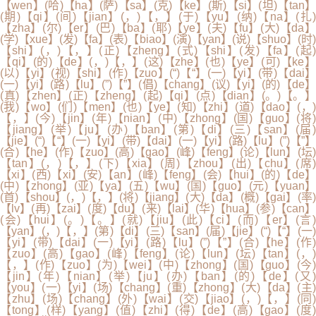
【wen】(哈)【ha】(萨)【sa】(克)【ke】(斯)【si】(坦)【tan】
(期)【qi】(间)【jian】(，)【，】(于)【yu】(纳)【na】(扎)
【zha】(尔)【er】(巴)【ba】(耶)【ye】(夫)【fu】(大)【da】
(学)【xue】(发)【fa】(表)【biao】(演)【yan】(说)【shuo】(时)
【shi】(，)【，】(正)【zheng】(式)【shi】(发)【fa】(起)
【qi】(的)【de】(，)【，】(这)【zhe】(也)【ye】(可)【ke】
(以)【yi】(视)【shi】(作)【zuo】(“)【“】(一)【yi】(带)【dai】
(一)【yi】(路)【lu】(”)【”】(倡)【chang】(议)【yi】(的)【de】
(真)【zhen】(正)【zheng】(起)【qi】(点)【dian】(。)【。】
(我)【wo】(们)【men】(也)【ye】(知)【zhi】(道)【dao】(，)
【，】(今)【jin】(年)【nian】(中)【zhong】(国)【guo】(将)
【jiang】(举)【ju】(办)【ban】(第)【di】(三)【san】(届)
【jie】(“)【“】(一)【yi】(带)【dai】(一)【yi】(路)【lu】(”)【”】
(合)【he】(作)【zuo】(高)【gao】(峰)【feng】(论)【lun】(坛)
【tan】(，)【，】(下)【xia】(周)【zhou】(出)【chu】(席)
【xi】(西)【xi】(安)【an】(峰)【feng】(会)【hui】(的)【de】
(中)【zhong】(亚)【ya】(五)【wu】(国)【guo】(元)【yuan】
(首)【shou】(，)【，】(将)【jiang】(大)【da】(概)【gai】(率)
【lv】(再)【zai】(度)【du】(来)【lai】(华)【hua】(参)【can】
(会)【hui】(。)【。】(就)【jiu】(此)【ci】(而)【er】(言)
【yan】(，)【，】(第)【di】(三)【san】(届)【jie】(“)【“】(一)
【yi】(带)【dai】(一)【yi】(路)【lu】(”)【”】(合)【he】(作)
【zuo】(高)【gao】(峰)【feng】(论)【lun】(坛)【tan】(，)
【，】(作)【zuo】(为)【wei】(中)【zhong】(国)【guo】(今)
【jin】(年)【nian】(举)【ju】(办)【ban】(的)【de】(又)
【you】(一)【yi】(场)【chang】(重)【zhong】(大)【da】(主)
【zhu】(场)【chang】(外)【wai】(交)【jiao】(，)【，】(同)
【tong】(样)【yang】(值)【zhi】(得)【de】(高)【gao】(度)