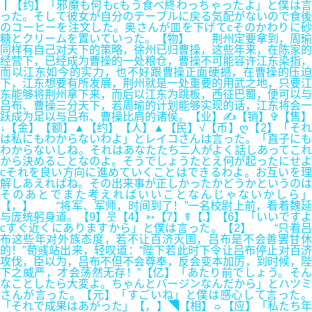
┃【约】「邪魔も何もcもう食べ終わっちゃったよ」と僕は言
った。そして彼女が自分のテーブルに戻る気配がないので食後
のコーヒーを注文した。奥さんが皿を下げてcそのかわりに砂
糖とクリームを置いていった。【物】 荆州定要拿到，周瑜
同样有自己对天下的策略，徐州已归曹操，这些年来，在陈家的
经营下，已经成为曹操的一处粮仓，曹操不可能容许江东染指，
而以江东如今的实力，也不好跟曹操正面硬撼，在曹操的压迫
下，江东想要有所发展，荆州就是一处重要的用武之地，只要江
东能够将荆州拿下来，而后以江东为跳板，西征巴蜀，便可以与
吕布、曹操三分天下，若周瑜的计划能够实现的话，江东将会一
跃成为足以与吕布、曹操比肩的诸侯。【业】✍【销】✞【售】
↓【金】【额】▲【约】【人】▲【民】√【币】ღ【2】「それ
は私にもわからないわよ」とレイコさんは言った。「直子にも
わからないしね。それはあなたたち二人がよく話しあってこれ
から決めることなのよ。そうでしょうたとえ何が起ったにせよ
cそれを良い方向に進めていくことはできるわよ。お互いを理
解しあえればね。その出来事が正しかったかどうかというのは
そのあとでまた考えればいいことなんじゃないかしら」
【，】 “将军、军师，时间到了！”一名校尉上前，看着魏延
与庞统躬身道。【9】웃【4】➳【7】☤【.】【6】「いいですよ
cすぐ近くにありますから」と僕は言った。【2】 “只看吕
布这些年对外族态度，若不让百济灭国，吕布是不会善罢甘休
的！”荀彧站出来，轻叹道：“陛下若此时下令让吕布停止对百济
攻伐，臣以为，吕布不但不会尊奉，反会变本加厉，到时候，陛
下之威严，才会荡然无存！”【亿】「あたり前でしょう。そん
なことしたら大変よ。ちゃんとバージンなんだから」とハツミ
さんが言った。【元】「すごいね」と僕は感心して言った。
「それで成果はあがった」【，】◥【相】☼【应】「私たち年