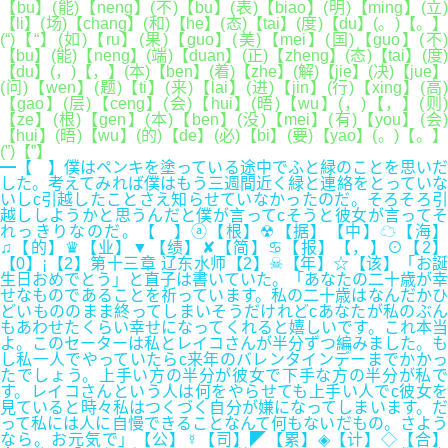
【bu】(能)【neng】(不)【bu】(表)【biao】(明)【ming】(立)
【li】(场)【chang】(和)【he】(态)【tai】(度)【du】(。)【。】
(“)【“】(如)【ru】(果)【guo】(美)【mei】(国)【guo】(不)
【bu】(能)【neng】(端)【duan】(正)【zheng】(态)【tai】(度)
【du】(，)【，】(本)【ben】(着)【zhe】(解)【jie】(决)【jue】
(问)【wen】(题)【ti】(来)【lai】(进)【jin】(行)【xing】(高)
【gao】(层)【ceng】(会)【hui】(晤)【wu】(，)【，】(则)
【ze】(根)【gen】(本)【ben】(没)【mei】(有)【you】(会)
【hui】(晤)【wu】(的)【de】(必)【bi】(要)【yao】(。)【。】
(”)【”】
━【 】僕はペンキを塗っている途中でふと緑のことを思いだ
した。考えてみれば僕はもう三週間近く緑と連絡をとっていな
いしc引越したことさえ知らせていなかったのだ。そろそろ引
越ししようかと思うんだと僕が言ってcそうと彼女が言ってそ
れっきりなのだ。【 】ⓐ【根】☢【据】【中】☁【海】
♫【的】♛【业】▼【绩】✘【简】♋【报】【，】⊙【2】
【0】¡【2】第十三章 辽东水师【2】☠【年】☆【该】「お誕
生日おめでとう」と直子は書いていた。「あなたの二十歳が幸
せなものであることを祈っています。私の二十歳はなんだかひ
どいもののまま終ってしまいそうだけれどcあなたが私のぶん
もあわせたくらい幸せになってくれると嬉しいです。これ本当
よ。このセーターは私とレイコさんが半分ずつ編みました。も
し私一人でやっていたらc来年のバレンタインデーまでかかっ
たでしょう。上手い方の半分が彼女で下手な方の半分が私で
す。レイコさんという人は何をやらせても上手い人でc彼女を
見ていると時々私はつくづく自分が嫌になってしまいます。だ
って私には人に自慢できることなんて何もないだもの。さよう
なら。お元気で」【公】☿【司】◤【累】◈【计】◇【合】