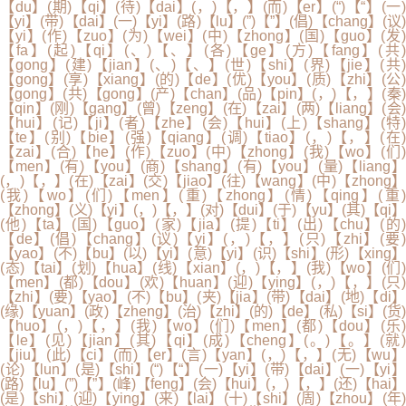
【du】(期)【qi】(待)【dai】(，)【，】(而)【er】(“)【“】(一)
【yi】(带)【dai】(一)【yi】(路)【lu】(”)【”】(倡)【chang】(议)
【yi】(作)【zuo】(为)【wei】(中)【zhong】(国)【guo】(发)
【fa】(起)【qi】(、)【、】(各)【ge】(方)【fang】(共)
【gong】(建)【jian】(、)【、】(世)【shi】(界)【jie】(共)
【gong】(享)【xiang】(的)【de】(优)【you】(质)【zhi】(公)
【gong】(共)【gong】(产)【chan】(品)【pin】(，)【，】(秦)
【qin】(刚)【gang】(曾)【zeng】(在)【zai】(两)【liang】(会)
【hui】(记)【ji】(者)【zhe】(会)【hui】(上)【shang】(特)
【te】(别)【bie】(强)【qiang】(调)【tiao】(，)【，】(在)
【zai】(合)【he】(作)【zuo】(中)【zhong】(我)【wo】(们)
【men】(有)【you】(商)【shang】(有)【you】(量)【liang】
(，)【，】(在)【zai】(交)【jiao】(往)【wang】(中)【zhong】
(我)【wo】(们)【men】(重)【zhong】(情)【qing】(重)
【zhong】(义)【yi】(，)【，】(对)【dui】(于)【yu】(其)【qi】
(他)【ta】(国)【guo】(家)【jia】(提)【ti】(出)【chu】(的)
【de】(倡)【chang】(议)【yi】(，)【，】(只)【zhi】(要)
【yao】(不)【bu】(以)【yi】(意)【yi】(识)【shi】(形)【xing】
(态)【tai】(划)【hua】(线)【xian】(，)【，】(我)【wo】(们)
【men】(都)【dou】(欢)【huan】(迎)【ying】(，)【，】(只)
【zhi】(要)【yao】(不)【bu】(夹)【jia】(带)【dai】(地)【di】
(缘)【yuan】(政)【zheng】(治)【zhi】(的)【de】(私)【si】(货)
【huo】(，)【，】(我)【wo】(们)【men】(都)【dou】(乐)
【le】(见)【jian】(其)【qi】(成)【cheng】(。)【。】(就)
【jiu】(此)【ci】(而)【er】(言)【yan】(，)【，】(无)【wu】
(论)【lun】(是)【shi】(“)【“】(一)【yi】(带)【dai】(一)【yi】
(路)【lu】(”)【”】(峰)【feng】(会)【hui】(，)【，】(还)【hai】
(是)【shi】(迎)【ying】(来)【lai】(十)【shi】(周)【zhou】(年)