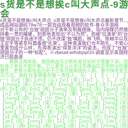
s货是不是想挨c叫大声点-9游
会
s货是不是想挨c叫大声点_s货是不是想挨c叫大声点最新章节...,
成品网站源码78w78:一款自由观看视频的软件-普众手游网
对于新公布的“台独”顽固分子清单及制裁措施，岛内绿媒仍然维
持着一贯的嘴硬，刻意地表现出“不以为然”。而被“拉清单”的“台
独”顽固分子执迷不悟，仍不改谋“独”嘴脸，林飞帆、陈椒华以及
王定宇等甚至叫嚣备感“光荣”。这种表演我们也不陌生，不管心
里害怕成什么样，先得表演出“得意洋洋”的姿态，也成了“台独”
顽固分子的一种“标配”。※vbeiad-wlhsbjspl10-调查显示英国经
济已陷衰退
算算这两本账，我国高血压诊断标准目前并不需要下调。但
标准之争也不是坏事，它让更多公众关注到高血压及早防治的重
要性，更警示那些血压处于正常范围高值的人群，要尽快改变生
活方式，做好自身健康的第一责任人。웃( )【 】( )【 】
(一)【yi】(直)【zhi】(以)【yi】(来)【lai】(，)【，】(中)
【zhong】(美)【mei】(两)【liang】(军)【jun】(关)【guan】
(系)【xi】(是)【shi】(两)【liang】(国)【guo】(关)【guan】(系)
【xi】(的)【de】(重)【zhong】(要)【yao】(组)【zu】(成)
【cheng】(部)【bu】(分)【fen】(，)【，】(中)【zhong】(方)
【fang】(对)【dui】(保)【bao】(持)【chi】(两)【liang】(军)
【jun】(关)【guan】(系)【xi】(健)【jian】(康)【kang】(稳)
【wen】(定)【ding】(发)【fa】(展)【zhan】(以)【yi】(及)
【ji】(保)【bao】(持)【chi】(双)【shuang】(方)【fang】(各)
【ge】(层)【ceng】(级)【ji】(间)【jian】(的)【de】(沟)
【gou】(通)【tong】(高)【gao】(度)【du】(重)【zhong】(视)