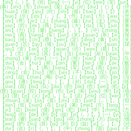
【shi】(。)【。】(另)【ling】(一)【yi】(位)【wei】(军)【jun】
(事)【shi】(专)【zhuan】(家)【jia】(对)【dui】(《)【《】(环)
【huan】(球)【qiu】(时)【shi】(报)【bao】(》)【》】(表)
【biao】(示)【shi】(，)【，】(作)【zuo】(为)【wei】(世)
【shi】(界)【jie】(上)【shang】(最)【zui】(主)【zhu】(要)
【yao】(的)【de】(两)【liang】(大)【da】(军)【jun】(事)
【shi】(力)【li】(量)【liang】(，)【，】(中)【zhong】(美)
【mei】(两)【liang】(军)【jun】(关)【guan】(系)【xi】(保)
【bao】(持)【chi】(稳)【wen】(定)【ding】(事)【shi】(关)
【guan】(区)【qu】(域)【yu】(和)【he】(全)【quan】(球)
【qiu】(安)【an】(全)【quan】(问)【wen】(题)【ti】(，)
【，】(尤)【you】(其)【qi】(当)【dang】(前)【qian】(中)
【zhong】(美)【mei】(一)【yi】(线)【xian】(部)【bu】(队)
【dui】(会)【hui】(频)【pin】(繁)【fan】(接)【jie】(触)
【chu】(，)【，】(两)【liang】(军)【jun】(高)【gao】(层)
【ceng】(会)【hui】(晤)【wu】(不)【bu】(仅)【jin】(是)
【shi】(战)【zhan】(略)【lve】(上)【shang】(的)【de】(沟)
【gou】(通)【tong】(，)【，】(对)【dui】(一)【yi】(线)
【xian】(部)【bu】(队)【dui】(的)【de】(危)【wei】(机)【ji】
(管)【guan】(控)【kong】(也)【ye】(有)【you】(积)【ji】(极)
【ji】(意)【yi】(义)【yi】(。)【。】(这)【zhe】(位)【wei】(专)
【zhuan】(家)【jia】(直)【zhi】(言)【yan】(，)【，】(但)
【dan】(现)【xian】(在)【zai】(美)【mei】(方)【fang】(一)
【yi】(边)【bian】(侵)【qin】(犯)【fan】(中)【zhong】(方)
【fang】(的)【de】(利)【li】(益)【yi】(，)【，】(一)【yi】(边)
【bian】(要)【yao】(求)【qiu】(中)【zhong】(方)【fang】(维)
【wei】(护)【hu】(其)【qi】(利)【li】(益)【yi】(，)【，】(对)
【dui】(此)【ci】(，)【，】(中)【zhong】(国)【guo】(不)