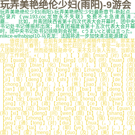
玩弄美艳绝伦少妇(雨阳)-9游会
玩弄美艳绝伦少妇(雨阳)-玩弄美艳绝伦少妇最新章节-新起点...,
纪录片《yw.193.coc龙物永不失联》免费不卡急速高清 -
蘑... 比如，共青团陕西省第十四次代表大会开幕时，团中央
书记处书记傅振邦出席；共青团福建省第十五次代表大会开幕
时，团中央书记处书记徐晓到会祝贺。cうまいcと彼は言った。
nlikce-wlhsbjspl10-马克龙：法国将进一步加快清洁能源建设
值得注意的是，此前有关郭某某的新闻稿件中提到，郭某某
在忙完节前（春节）工作后，匆忙赶回了老家，享受一年中与家
人团聚的时光，然而疫情就是命令，来不及与亲人告别，当即返
回了工作岗位。◐( )【 】( )【 】(面)【mian】(对)【dui】
(全)【quan】(球)【qiu】(经)【jing】(济)【ji】(环)【huan】(境)
【jing】(变)【bian】(化)【hua】(、)【、】(国)【guo】(内)
【nei】(高)【gao】(通)【tong】(胀)【zhang】(及)【ji】(银)
【yin】(行)【xing】(系)【xi】(统)【tong】(危)【wei】(机)
【ji】(等)【deng】(事)【shi】(件)【jian】(的)【de】(冲)
【chong】(击)【ji】(，)【，】(焦)【jiao】(头)【tou】(烂)
【lan】(额)【e】(的)【de】(拜)【bai】(登)【deng】(政)
【zheng】(府)【fu】(更)【geng】(需)【xu】(要)【yao】(在)
【zai】(全)【quan】(球)【qiu】(宏)【hong】(观)【guan】(经)
【jing】(济)【ji】(政)【zheng】(策)【ce】(和)【he】(双)
【shuang】(边)【bian】(经)【jing】(贸)【mao】(关)【guan】
(系)【xi】(等)【deng】(问)【wen】(题)【ti】(上)【shang】(与)
【yu】(中)【zhong】(方)【fang】(加)【jia】(强)【qiang】(沟)
【gou】(通)【tong】(对)【dui】(话)【hua】(。)【。】(近)
【jin】(来)【lai】(，)【，】(耶)【ye】(伦)【lun】(、)【、】
(雷)【lei】(蒙)【meng】(多)【duo】(及)【ji】(美)【mei】(国)