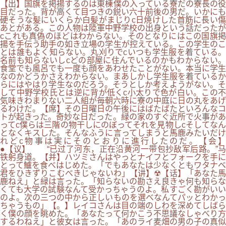
【出】国旗を掲揚するのは東棟僕の入っている寮だの寮長の役
目だった。背が高くて目つきの鋭い六十前後の男だ。いかにも
硬そうな髪にいくらか白髪がまじりc日焼けした首筋に長い傷
あとがある。この人物は陸軍中野学校の出身という話だったが
cこれも真偽のほどはわからない。そのとなりにはこの国旗掲
揚を手伝う助手の如き立場の学生が控えている。この学生のこ
とは誰もよく知らない。丸刈りでcいつも学生服を着ている。
名前も知らないしcどの部屋に住んでいるのかもわからない。
食堂でも風呂でも一度も顔をあわせたことがない。本当に学生
なのかどうかさえわからない。まあしかし学生服を着ているか
らにはやはり学生なのだろう。そうとしか考えようがない。そ
して中野学校氏とは逆に背が低くc小太りで色が白い。この不
気味きわまりない二人組が毎朝六時に寮の中庭に日の丸をあげ
るわけだ。【席】その日曜日の午後にはばたばたといろんなコ
トが起きった。奇妙な日だった。緑の家のすぐ近所で火事があ
ってc僕らは三階の物干しにのぼってそれを見物しcそしてなん
となくキスした。そんなふうに言ってしまうと馬鹿みたいだけ
れどc物事は実にそのとおりに進行したのだ。【会】
●【议】 “已过了河东，正在沿黄河一带包抄敌军后路。”马
铁躬身道。【并】ハツミさんはやっとナイフとフォークを手に
とって鱸を食べはじめた。「でもあなたは少なくともワタナベ
君をひきずりこむべきじゃないわ」【讲】☢【话】「あなた馬
鹿ねえ」と緑は言った。「知らないの勘さえ良きゃ何も知らな
くても大学の試験なんて受かっちゃうのよ。私すごく勘がいい
のよ。次の三つの中から正しいものを選べなんてパッとわかっ
ちゃうもの」【。】レイコさんは目の端のしわを深めてしばら
く僕の顔を眺めた。「あなたって何かこう不思議なしゃべり方
するわねえ」と彼女は言った。「あのライ麦畑の男の子の真似