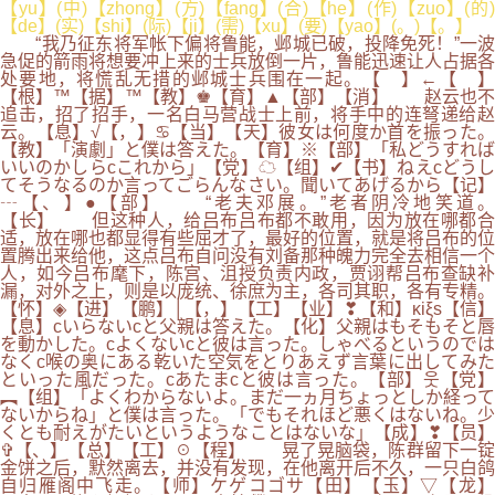
【yu】(中)【zhong】(方)【fang】(合)【he】(作)【zuo】(的)
【de】(实)【shi】(际)【ji】(需)【xu】(要)【yao】(。)【。】
“我乃征东将军帐下偏将鲁能，邺城已破，投降免死！”一波
急促的箭雨将想要冲上来的士兵放倒一片，鲁能迅速让人占据各
处要地，将慌乱无措的邺城士兵围在一起。【 】←【 】
【根】™【据】™【教】♚【育】▲【部】【消】 赵云也不
追击，招了招手，一名白马营战士上前，将手中的连弩递给赵
云。【息】√【，】♋【当】【天】彼女は何度か首を振った。
【教】「演劇」と僕は答えた。【育】※【部】「私どうすれば
いいのかしらcこれから」【党】☁【组】✔【书】ねえcどうし
てそうなるのか言ってごらんなさい。聞いてあげるから【记】
┄【、】●【部】 “老夫邓展。”老者阴冷地笑道。
【长】 但这种人，给吕布吕布都不敢用，因为放在哪都合
适，放在哪也都显得有些屈才了，最好的位置，就是将吕布的位
置腾出来给他，这点吕布自问没有刘备那种魄力完全去相信一个
人，如今吕布麾下，陈宫、沮授负责内政，贾诩帮吕布查缺补
漏，对外之上，则是以庞统、徐庶为主，各司其职，各有专精。
【怀】◈【进】【鹏】│【，】【工】【业】❣【和】κiξs【信】
【息】cいらないcと父親は答えた。【化】父親はもそもそと唇
を動かした。cよくないcと彼は言った。しゃべるというのでは
なくc喉の奥にある乾いた空気をとりあえず言葉に出してみた
といった風だった。cあたまcと彼は言った。【部】웃【党】
︻【组】「よくわからないよ。まだ一ヵ月ちょっとしか経って
ないからね」と僕は言った。「でもそれほど悪くはないね。少
くとも耐えがたいというようなことはないな」【成】❣【员】
✞【、】【总】【工】☉【程】 晃了晃脑袋，陈群留下一锭
金饼之后，默然离去，并没有发现，在他离开后不久，一只白鸽
自归雁阁中飞走。【师】ケゲコゴサ【田】【玉】▽【龙】