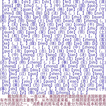
【，】(事)【shi】(实)【shi】(非)【fei】(常)【chang】(清)
【qing】(楚)【chu】(。)【。】(中)【zhong】(国)【guo】(一)
【yi】(贯)【guan】(严)【yan】(格)【ge】(遵)【zun】(守)
【shou】(国)【guo】(际)【ji】(法)【fa】(，)【，】(尊)【zun】
(重)【zhong】(各)【ge】(国)【guo】(主)【zhu】(权)【quan】
(和)【he】(领)【ling】(土)【tu】(完)【wan】(整)【zheng】(，)
【，】(无)【wu】(意)【yi】(也)【ye】(从)【cong】(不)【bu】
(侵)【qin】(犯)【fan】(任)【ren】(何)【he】(主)【zhu】(权)
【quan】(国)【guo】(家)【jia】(的)【de】(领)【ling】(土)
【tu】(和)【he】(领)【ling】(空)【kong】(。)【。】(美)
【mei】(国)【guo】(一)【yi】(些)【xie】(政)【zheng】(客)
【ke】(、)【、】(媒)【mei】(体)【ti】(借)【jie】(题)【ti】(发)
【fa】(挥)【hui】(，)【，】(对)【dui】(中)【zhong】(国)
【guo】(攻)【gong】(击)【ji】(抹)【mo】(黑)【hei】(，)
【，】(中)【zhong】(方)【fang】(坚)【jian】(决)【jue】(反)
【fan】(对)【dui】(。)【。】(发)【fa】(言)【yan】(人)【ren】
(还)【hai】(称)【cheng】(，)【，】(事)【shi】(实)【shi】(上)
【shang】(，)【，】(中)【zhong】(美)【mei】(双)【shuang】
(方)【fang】(都)【dou】(没)【mei】(有)【you】(宣)【xuan】
(布)【bu】(过)【guo】(什)【shen】(么)【me】(访)【fang】
(问)【wen】(，)【，】(美)【mei】(方)【fang】(发)【fa】(布)
【bu】(有)【you】(关)【guan】(消)【xiao】(息)【xi】(是)
【shi】(美)【mei】(方)【fang】(自)【zi】(己)【ji】(的)【de】
(事)【shi】(情)【qing】(，)【，】(我)【wo】(们)【men】(予)
【yu】(以)【yi】(尊)【zun】(重)【zhong】(。)【。】
戴加辉表示，一直以来，美国政府的激励措施是该国新能源
车市场发展的主要推手。从市场因素来看，价格则是影响消费者
行为的原因之一。“消费者的用车成本主要分为购车成本和使用