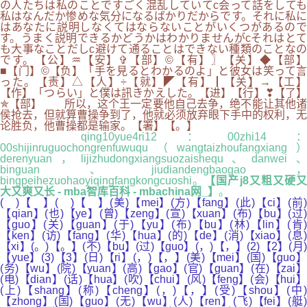
の人たちは私のことですごく混乱していてc会って話をしても
私はなんだか惨めな気分になるばかりだからです。それに私に
はあなたに説明しなくてはならないことがいくつがあるので
す。うまく説明できるかどうかはわかりませんがcそれはとて
も大事なことだしc避けて通ることはできない種類のことなの
です。【公】♒【安】✞【部】©【有】〗【关】◆【部】
■【门】©【负】「手を見るとわかるのよ」と彼女は笑って言
った。【责】△【人】÷【就】◤【有】┃【关】→【工】
【作】「つらい」と僕は訊きかえした。【进】【行】❣【了】
✯【部】 所以，这个王一定要他自己去争，绝不能让其他诸
侯抢去，但就算曹操争到了，他就必须放弃眼下手中的权利，无
论胜负，他曹操都是输家。【署】【。】
qing10yue4ri12：00zhi14：
00shijinruguochongrenfuwuqu（wangtaizhoufangxiang）
derenyuan，lijizhudongxiangsuozaishequ、danwei、
binguan、jiudiandengbaogao，
bingpeihezuohaoyiqingfangkongcuoshi。
【国产j8又粗又硬
大又爽又长 - mba智库百科 - mbachina网_】
。
( )【 】( )【 】(美)【mei】(方)【fang】(此)【ci】(前)
【qian】(也)【ye】(曾)【zeng】(宣)【xuan】(布)【bu】(过)
【guo】(关)【guan】(于)【yu】(布)【bu】(林)【lin】(肯)
【ken】(访)【fang】(华)【hua】(的)【de】(消)【xiao】(息)
【xi】(。)【。】(不)【bu】(过)【guo】(，)【，】(2)【2】(月)
【yue】(3)【3】(日)【ri】(，)【，】(美)【mei】(国)【guo】
(务)【wu】(院)【yuan】(高)【gao】(官)【guan】(在)【zai】
(电)【dian】(话)【hua】(吹)【chui】(风)【feng】(会)【hui】
(上)【shang】(称)【cheng】(，)【，】(受)【shou】(中)
【zhong】(国)【guo】(无)【wu】(人)【ren】(飞)【fei】(艇)