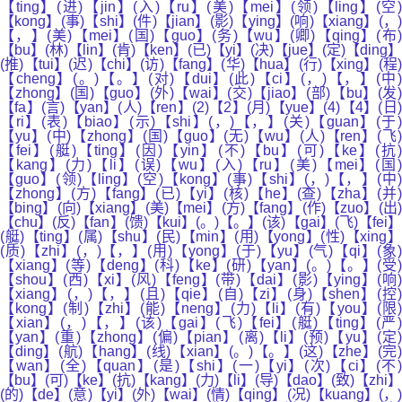
【ting】(进)【jin】(入)【ru】(美)【mei】(领)【ling】(空)
【kong】(事)【shi】(件)【jian】(影)【ying】(响)【xiang】(，)
【，】(美)【mei】(国)【guo】(务)【wu】(卿)【qing】(布)
【bu】(林)【lin】(肯)【ken】(已)【yi】(决)【jue】(定)【ding】
(推)【tui】(迟)【chi】(访)【fang】(华)【hua】(行)【xing】(程)
【cheng】(。)【。】(对)【dui】(此)【ci】(，)【，】(中)
【zhong】(国)【guo】(外)【wai】(交)【jiao】(部)【bu】(发)
【fa】(言)【yan】(人)【ren】(2)【2】(月)【yue】(4)【4】(日)
【ri】(表)【biao】(示)【shi】(，)【，】(关)【guan】(于)
【yu】(中)【zhong】(国)【guo】(无)【wu】(人)【ren】(飞)
【fei】(艇)【ting】(因)【yin】(不)【bu】(可)【ke】(抗
【kang】(力)【li】(误)【wu】(入)【ru】(美)【mei】(国)
【guo】(领)【ling】(空)【kong】(事)【shi】(，)【，】(中)
【zhong】(方)【fang】(已)【yi】(核)【he】(查)【zha】(并)
【bing】(向)【xiang】(美)【mei】(方)【fang】(作)【zuo】(出)
【chu】(反)【fan】(馈)【kui】(。)【。】(该)【gai】(飞)【fei】
(艇)【ting】(属)【shu】(民)【min】(用)【yong】(性)【xing】
(质)【zhi】(，)【，】(用)【yong】(于)【yu】(气)【qi】(象)
【xiang】(等)【deng】(科)【ke】(研)【yan】(。)【。】(受)
【shou】(西)【xi】(风)【feng】(带)【dai】(影)【ying】(响)
【xiang】(，)【，】(且)【qie】(自)【zi】(身)【shen】(控)
【kong】(制)【zhi】(能)【neng】(力)【li】(有)【you】(限)
【xian】(，)【，】(该)【gai】(飞)【fei】(艇)【ting】(严)
【yan】(重)【zhong】(偏)【pian】(离)【li】(预)【yu】(定)
【ding】(航)【hang】(线)【xian】(。)【。】(这)【zhe】(完)
【wan】(全)【quan】(是)【shi】(一)【yi】(次)【ci】(不)
【bu】(可)【ke】(抗)【kang】(力)【li】(导)【dao】(致)【zhi】
(的)【de】(意)【yi】(外)【wai】(情)【qing】(况)【kuang】(，)