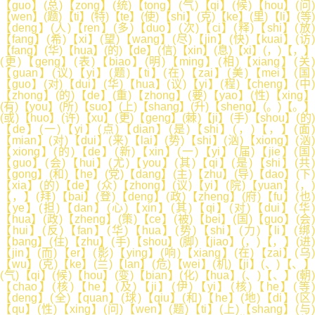
【guo】(总)【zong】(统)【tong】(气)【qi】(候)【hou】(问)
【wen】(题)【ti】(特)【te】(使)【shi】(克)【ke】(里)【li】(等)
【deng】(人)【ren】(多)【duo】(次)【ci】(释)【shi】(放)
【fang】(希)【xi】(望)【wang】(尽)【jin】(快)【kuai】(访)
【fang】(华)【hua】(的)【de】(信)【xin】(息)【xi】(，)【，】
(更)【geng】(表)【biao】(明)【ming】(相)【xiang】(关)
【guan】(议)【yi】(题)【ti】(在)【zai】(美)【mei】(国)
【guo】(对)【dui】(华)【hua】(议)【yi】(程)【cheng】(中)
【zhong】(的)【de】(重)【zhong】(要)【yao】(性)【xing】
(有)【you】(所)【suo】(上)【shang】(升)【sheng】(。)【。】
(或)【huo】(许)【xu】(更)【geng】(棘)【ji】(手)【shou】(的)
【de】(一)【yi】(点)【dian】(是)【shi】(，)【，】(面)
【mian】(对)【dui】(来)【lai】(势)【shi】(汹)【xiong】(汹)
【xiong】(的)【de】(新)【xin】(一)【yi】(届)【jie】(国)
【guo】(会)【hui】(尤)【you】(其)【qi】(是)【shi】(共)
【gong】(和)【he】(党)【dang】(主)【zhu】(导)【dao】(下)
【xia】(的)【de】(众)【zhong】(议)【yi】(院)【yuan】(，)
【，】(拜)【bai】(登)【deng】(政)【zheng】(府)【fu】(也)
【ye】(担)【dan】(心)【xin】(其)【qi】(对)【dui】(华)
【hua】(政)【zheng】(策)【ce】(被)【bei】(国)【guo】(会)
【hui】(反)【fan】(华)【hua】(势)【shi】(力)【li】(绑)
【bang】(住)【zhu】(手)【shou】(脚)【jiao】(，)【，】(进)
【jin】(而)【er】(影)【ying】(响)【xiang】(在)【zai】(乌)
【wu】(克)【ke】(兰)【lan】(危)【wei】(机)【ji】(、)【、】
(气)【qi】(候)【hou】(变)【bian】(化)【hua】(、)【、】(朝)
【chao】(核)【he】(及)【ji】(伊)【yi】(核)【he】(等)
【deng】(全)【quan】(球)【qiu】(和)【he】(地)【di】(区)
【qu】(性)【xing】(问)【wen】(题)【ti】(上)【shang】(与)