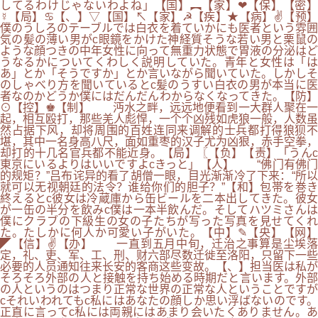
してるわけじゃないわよね」【国】︻【家】❤【保】【密】
☿【局】♋【、】▽【国】↖【家】☭【疾】★【病】✌【预】
僕のうしろのテーブルでは白衣を着ていかにも医者という雰囲
気の髪の薄い男がc眼鏡をかけた神経質そうな若い男と栗鼠の
ような顔つきの中年女性に向って無重力状態で胃液の分泌はど
うなるかについてくわしく説明していた。青年と女性は「は
あ」とか「そうですか」とか言いながら聞いていた。しかしそ
のしゃべり方を聞いているとc髪のうすい白衣の男が本当に医
者なのかどうか僕にはだんだんわからなくなってきた。【防】
⊙【控】♚【制】 沔水之畔，远远地便看到一大群人聚在一
起，相互殴打，那些羌人彪悍，一个个凶残如虎狼一般，人数虽
然占据下风，却将周围的百姓连同来调解的士兵都打得狼狈不
堪，其中一名身高八尺，面如重枣的汉子尤为凶狠，赤手空拳，
却打的十几名官兵都不能近身。【局】〖【负】【责】「うんc
東京にいるよりはいいですよcきっと」【人】 “佛门有佛门
的规矩？”吕布诧异的看了胡僧一眼，目光渐渐冷了下来：“所以
就可以无视朝廷的法令？谁给你们的胆子？”【和】包帯を巻き
終えるとc彼女は冷蔵庫から缶ビールを二本出してきた。彼女
が一缶の半分を飲みc僕は一本半飲んだ。そしてハツミさんは
僕にクラブの下級生の女の子たちが写った写真を見せてくれ
た。たしかに何人か可愛い子がいた。【中】✎【央】【网】
◤【信】✌【办】 一直到五月中旬，迁治之事算是尘埃落
定，礼、吏、军、工、刑、财六部尽数迁徙至洛阳，只留下一些
必要的人员通知往来长安的客商这些变故。【、】担当医は私が
そろそろ外部の人と接触を持ち始める時期だと言います。外部
の人というのはつまり正常な世界の正常な人ということですが
cそれいわれてもc私にはあなたの顔しか思い浮ばないのです。
正直に言ってc私には両親にはあまり会いたくありません。あ