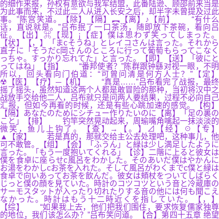
的细作来报，孙权有意欲与我军结盟，此番陆逊、顾邵前来当是
为此事而来，不过此二人从进入长安之后，却半字未曾提及过此
事。”陈宫笑道。【除】【隔】︻【离】♪【前】 “有什么
话，直说就是。”吕布抿了一口茶汤，随即放下茶碗，看向吕
征。【出】⌘【现】¡【症】僕は思わず笑ってしまった。
【状】【，】「まcそうね」とレイコさんは言った。それから
直子に「そうだc岡さんのところに行って葡萄もらってこなく
っちゃ。すっかり忘れてた」と言った。【即】【送】「彼にと
ってはね」【指】 “番邦使者？”陈群跟钟繇对视一眼，不明
所以，回头看向门伯道：“可曾问清是何方人士？”【定】
☢【医】【疗】─【机】 “真是……”吕布看完了战报，最终
摇了摇头，虽然知道这两个人都是敢冒险的那种，当初将汉中之
战放手交给他二人，吕布就只是问两人要结果，过程不必向自己
汇报，但如今再看的时候，还是有些心跳加速的感觉。【构】
【隔】あなたのためにシチュー作りたいのに【离】「足の裏の
こと」【排】 钓竿突然晃动起来，周瑜嘴角噙起一抹淡淡的
微笑，鱼儿上钩了。【查】→【。】⊿【经】☉【专】
▲【家】 若是真的，那就交给主公去处理吧，这种事儿，他
可不敢管。【组】【会】「ふうん」と緑は少し満足したように
言った。「もう一度抱いてくれる」【诊】二階に上ると彼女は
僕を食卓に座らせc風呂をわかした。そのあいだ僕はやかんに
お湯をわかしcお茶を入れた。そして風呂がわくまでc僕と緑は
食卓で向いあってお茶を飲んだ。彼女は頬杖をついてしばらく
じっと僕の顔を見ていた。時計のコツコツという音と冷蔵庫の
サーモスタットが入ったり切れたりする音の他には何も聞こえ
なかった。時計はもう十二時近くを指していた。【，】
【综】 “如果我上去，他们把我们围住，要求恢复儒家独尊
的地位，我们该怎么办？”吕布笑问道。【合】第四十五章 绝望