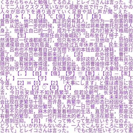
くるからちゃんと勉強してるのよ」とレイコさんは言った。そ
して二人はクスクス笑いながら部屋を出で行った。何人かの
人々が窓の下を通り過ぎていく足音や話し声が聞こえた。
【籍】✈【，】【在】℃【俄】¿【罗】│【斯】 哪怕曹操
曾告诉他，他只是辅助，真正的另有其人，但作为一名剑客的尊
严，从迈出第一步的时候，史阿就从没想过将希望寄托在其他人
身上，他要让自己的一剑，成为千古绝响，成为打破天下格局的
一剑。【生】 “那就任由刘备崛起？”吕布坐在了椅子上，虽
然清楚这一仗谁都能先打，但只有他不能，一旦他动了，恐怕就
是诸侯联合进攻的局面，哪怕经过五年休养生息，民生渐渐兴
起，吕布也不想拿着自己辛苦攒下来的本钱去跟人硬耗，就算打
赢了，恐怕自己也得重新来过了。【活】 此外徐晃、曹仁、
夏侯惇、夏侯渊、高览都遭到刺杀，幸好这些人平日里都有兵马
随行，没有被刺客得逞，但就算如此，也将曹操惊得不轻，不但
司空府守卫添加了两倍，身边重要谋士身边也派了大量侍卫日夜
保护。【，】【自】☤【俄】【罗】☏【斯】↓【出】─【发】
¿【，】------------【于】 “开始吧！”关羽见两人各自站好，下
令道。【2】✉【0】︻【2】「大事にします」と僕は適当に答
えておいた。【2】♡【年】【7】 不觉间想起当初吕布所
言，今日长安或许不如许昌繁华，但若论朝气，长安城海纳百
川，容纳四方，甚至有西方学者不远千里慕名而来，未来的长安
会比现在更繁华十倍，而许昌，再繁华，他的形态已经固化，富
人醉生梦死享受这份繁华，穷人为了一日三餐，成为这份繁华之
下看不见的肮脏，麻木的重复着相同的生活，直至死亡，那是没
有朝气的繁华，如同一位行将就木的老人，生活在那里，只会让
人感到压抑。【月】「怖くって怖くって気が狂いそうなのよ。
どうしていいかわかんないのよ。一人でこんなところに放り出
されて」とレイコさんは言った。「でもc気が狂いそうcって素