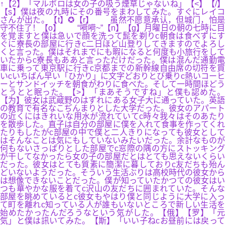
↑【2】「マルボロは女の子の吸う煙草じゃないね」【<】【/】
【s】僕は夜の九時にその番号をまわしてみた。すぐにレイコ
さんが出た。【t】✪【r】 虽然不愿意承认，但城门，怕是
守不住了！【o】 “嗬嗬~”【n】【g】月曜日の朝の七時に目
を覚ますと僕は急いで顔を洗って髭を剃りc朝食は食べずにす
ぐに寮長の部屋に行きc二日ほど山登りしてきますのでよろし
くと言った。僕はそれまでにも暇になると何度も小旅行をして
いたからc寮長もああと言っただけだった。僕は混んだ通勤電
車に乗って東京駅に行きc京都までの新幹線自由席の切符を買
いcいちばん早い「ひかり」に文字どおりとび乗りc熱いコーヒ
ーとサンドイッチを朝食がわりに食べた。そして一時間ほどう
とうとと眠った。【>】「まあそうですね」と僕も認めた。
【为】彼女は武蔵野のはずれにある女子大に通っていた。英語
の教育で有名なこぢんまりとした大学だった。彼女のアパート
の近くにはきれいな用水が流れていてc時々我々はそのあたり
を散歩した。直子は自分の部屋に僕を入れて食事を作ってくれ
たりもしたがc部屋の中で僕と二人きりになっても彼女として
はそんなことは気にもしていないみたいだった。余計なものが
何もないさっぱりとした部屋でc窓際の隅の方にストッキング
が干してなかったら女の子の部屋だとはとても思えないくらい
だった。彼女はとても質素に簡潔に暮しておりc友だちも殆ん
どいないようだった。そういう生活ぶりは高校時代の彼女から
は想像できないことだった。僕が知っていたかつての彼女はい
つも華やかな服を着てc沢山の友だちに囲まれていた。そんな
部屋を眺めているとc彼女もやはり僕と同じように大学に入っ
て町を離れc知っている人が誰もいないところで新しい生活を
始めたかったんだろうなという気がした。【俄】【罗】「元
気」と僕は訊いてみた。【斯】「いい子ねcお昼前には戻って