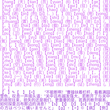
【hang】(天)【tian】(员)【yuan】(6)【6】(个)【ge】(月)
【yue】(的)【de】(在)【zai】(轨)【gui】(驻)【zhu】(留)
【liu】(消)【xiao】(耗)【hao】(品)【pin】(、)【、】(推)
【tui】(进)【jin】(剂)【ji】(、)【、】(应)【ying】(用)【yong】
(实)【shi】(（)【（】(试)【shi】(）)【）】(验)【yan】(装)
【zhuang】(置)【zhi】(等)【deng】(物)【wu】(资)【zi】(，)
【，】(还)【hai】(搭)【da】(载)【zai】(了)【le】(“)【“】(澳)
【ao】(门)【men】(学)【xue】(生)【sheng】(科)【ke】(普)
【pu】(卫)【wei】(星)【xing】(一)【yi】(号)【hao】(”)【”】
(、)【、】(宇)【yu】(航)【hang】(用)【yong】(氢)【qing】
(氧)【yang】(燃)【ran】(料)【liao】(电)【dian】(池)【chi】
(、)【、】(空)【kong】(间)【jian】(宽)【kuan】(能)【neng】
(谱)【pu】(高)【gao】(能)【neng】(粒)【li】(子)【zi】(探)
【tan】(测)【ce】(载)【zai】(荷)【he】(等)【deng】(试)
【shi】(验)【yan】(项)【xiang】(目)【mu】(。)【。】(这)
【zhe】(些)【xie】(载)【zai】(荷)【he】(将)【jiang】(在)
【zai】(空)【kong】(间)【jian】(失)【shi】(重)【zhong】(环)
【huan】(境)【jing】(下)【xia】(开)【kai】(展)【zhan】(科)
【ke】(学)【xue】(实)【shi】(验)【yan】(，)【，】(对)
【dui】(一)【yi】(些)【xie】(前)【qian】(沿)【yan】(航)
【hang】(天)【tian】(关)【guan】(键)【jian】(技)【ji】(术)
【shu】(进)【jin】(行)【xing】(验)【yan】(证)【zheng】(。)
【。】
【 】✎【 】【<】 “不能断啊！”曹操扶着栏杆，看着满园
雪色，叹息一声摇头道：“关中吕布越发强大，若断开了与关中
的商贸往来，损失的还是我们，更重要的是，若真的断开联系，
如何探查吕布那边的消息？”【s】【t】【r】【o】®【n】「僕
の方はべつに構いませんと」【g】↑【>】©【病】【例】