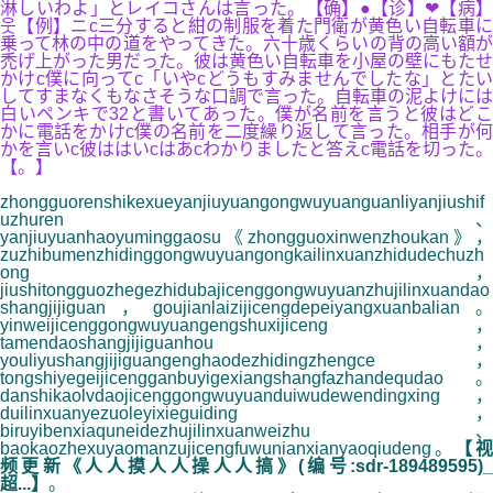
淋しいわよ」とレイコさんは言った。【确】●【诊】❤【病】
웃【例】ニc三分すると紺の制服を着た門衛が黄色い自転車に
乗って林の中の道をやってきた。六十歳くらいの背の高い額が
禿げ上がった男だった。彼は黄色い自転車を小屋の壁にもたせ
かけc僕に向ってc「いやcどうもすみませんでしたな」とたい
してすまなくもなさそうな口調で言った。自転車の泥よけには
白いペンキで32と書いてあった。僕が名前を言うと彼はどこ
かに電話をかけc僕の名前を二度繰り返して言った。相手が何
かを言いc彼ははいcはあcわかりましたと答えc電話を切った。
【。】
zhongguorenshikexueyanjiuyuangongwuyuanguanliyanjiushif
uzhuren、
yanjiuyuanhaoyuminggaosu《zhongguoxinwenzhoukan》，
zuzhibumenzhidinggongwuyuangongkailinxuanzhidudechuzh
ong，
jiushitongguozhegezhidubajicenggongwuyuanzhujilinxuandao
shangjijiguan，goujianlaizijicengdepeiyangxuanbalian。
yinweijicenggongwuyuangengshuxijiceng，
tamendaoshangjijiguanhou，
youliyushangjijiguangenghaodezhidingzhengce，
tongshiyegeijicengganbuyigexiangshangfazhandequdao。
danshikaolvdaojicenggongwuyuanduiwudewendingxing，
duilinxuanyezuoleyixieguiding，
biruyibenxiaquneidezhujilinxuanweizhu、
baokaozhexuyaomanzujicengfuwunianxianyaoqiudeng。
【
频更新《人人摸人人操人人搞》(编号:sdr-189489595)_
超...】
。