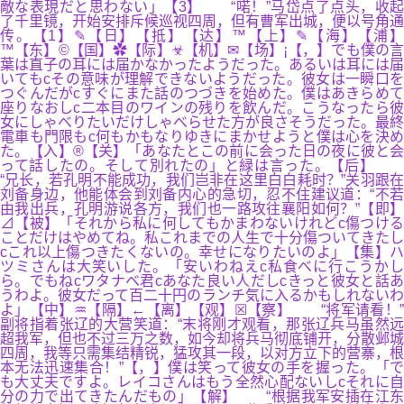
敵な表現だと思わない」【3】 “喏！”马岱点了点头，收起
了千里镜，开始安排斥候巡视四周，但有曹军出城，便以号角通
传。【1】✎【日】【抵】【达】™【上】✎【海】【浦】
™【东】©【国】✿【际】☣【机】✉【场】¡【，】でも僕の言
葉は直子の耳には届かなかったようだった。あるいは耳には届
いてもcその意味が理解できないようだった。彼女は一瞬口を
つぐんだがcすぐにまた話のつづきを始めた。僕はあきらめて
座りなおしc二本目のワインの残りを飲んだ。こうなったら彼
女にしゃべりたいだけしゃべらせた方が良さそうだった。最終
電車も門限もc何もかもなりゆきにまかせようと僕は心を決め
た。【入】®【关】「あなたとこの前に会った日の夜に彼と会
って話したの。そして別れたの」と緑は言った。【后】
“兄长，若孔明不能成功，我们岂非在这里白白耗时？”关羽跟在
刘备身边，他能体会到刘备内心的急切，忍不住建议道：“不若
由我出兵，孔明游说各方，我们也一路攻往襄阳如何？”【即】
⊿【被】「それから私に何してもかまわないけれどc傷つける
ことだけはやめてね。私これまでの人生で十分傷ついてきたし
cこれ以上傷つきたくないの。幸せになりたいのよ」【集】ハ
ツミさんは大笑いした。「安いわねえc私食べに行こうかし
ら。でもねcワタナベ君cあなた良い人だしcきっと彼女と話あ
うわよ。彼女だって百二十円のランチ気に入るかもしれないわ
よ」【中】♒【隔】←【离】【观】☒【察】 “将军请看！”
副将指着张辽的大营笑道：“末将刚才观看，那张辽兵马虽然远
超我军，但也不过三万之数，如今却将兵马彻底铺开，分散邺城
四周，我等只需集结精锐，猛攻其一段，以对方立下的营寨，根
本无法迅速集合！”【，】僕は笑って彼女の手を握った。「で
も大丈夫ですよ。レイコさんはもう全然心配ないしcそれに自
分の力で出てきたんだもの」【解】 “根据我军安插在江东