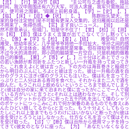
【流】〗【行】第29节【病】 “主公可与之虚与委蛇，拖延
时间，我汉中周围还有六万大军，可派人求援，我军只需拖延三
天，便可将之围剿。”阎圃上前躬身道。【学】➳【史】【、】
【临】【床】☿【症】◆【状】┆【、】 陈群抬头望天，世
家的身份注定他们是不可能有更深入交集的，这归雁阁以后还是
不用来了，免得伤感。【实】まず良いニュース。【验】 虽
然不愿意承认，但城门，怕是守不住了！【室】【检】⌘【测】
®【和】【影】僕はうまく言葉が出てこなくて少し黙ってい
た。【像】◈【学】♋【检】【查】¿【结】 难受吗？自然
难受，他幼年丧父，几乎是爷爷将他一手拉扯大，爷孙之间的感
情，外人无法体会，虽然生老病死是常事，但在得知爷爷恐怕撑
不过今天的消息时，郑小同的脑袋里一片空白，只是机械的做着
自己的事情。【果】↗【等】✔【，】三十分ほどあとでさっき
の若い漁師が寿司折をふたつと新しい一升瓶を持って戻ってき
た。これ食えよcと彼は言った。下の方のは海苔巻きと稲荷だ
から明日のぶんにしろよcと彼は言った。彼は一升瓶の酒を自
分のグラスに注ぎc僕のグラスにも注いた。僕は礼を言ってた
っぷりと二人分はある寿司を食べた。それからまた二人で酒を
飲んだ。もうこれ以上飲めないというところまで飲んでしまう
とc彼は自分の家に来て泊まれと僕に言ったがcここで一人で寝
ている方がいいと言うとcそれ以上は誘わなかった。そして別
れ際にポケットから四つに折った五千円札を出して僕のシャツ
のポケットにつっこみcこれで何か栄養のあるものでも食えcあ
んたひどい顔してるからcと言った。もう十分よくしてもらっ
たしcこれ以上金までもらうわけにはいかないと断ったがc彼は
金を受けとろうとはしなかった。仕方なく礼を言って僕はそれ
を受け取った。【诊】▽【断】僕は台所から徳用マッチを持っ
てきてc彼女のとなりに座った。【为】「あなたいなくなると