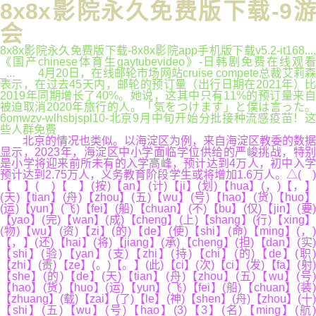
8x8x影院永久免费版下载-9游
会
8x8x影院永久免费版下载-8x8x影院app手机版下载v5.2-it168...,
《国产chinese体育生gaytubevideo》-日韩剧免费在线观看
_... 4月20日，在线邮轮市场网站cruise compete总裁艾莉森
表示，在过去45天内，邮轮的预订量（出行日期在2021年）比
2019年同期增长了40%。她说，这其中只有11%的预订量来自
被迫取消2020年旅行的人。「気をつけます」と僕は言った。
6omwzv-wlhsbjspl10-北京9月中旬开始分批接种流感疫苗！这
些人群免费
北京的情况也类似。以海淀区为例，来自海淀区教委的数据
显示，2023年，海淀区中小学面临学位供给的严峻挑战，特别
是小学将迎来前所未有的入学高峰，预计达到4万人，初中入学
预计达到2.75万人，义务教育阶段学生或将增加1.6万人。△( )
【 】( )【 】(按)【an】(计)【ji】(划)【hua】(，)【，】
(天)【tian】(舟)【zhou】(五)【wu】(号)【hao】(货)【huo】
(运)【yun】(飞)【fei】(船)【chuan】(不)【bu】(仅)【jin】(要)
【yao】(完)【wan】(成)【cheng】(上)【shang】(行)【xing】
(物)【wu】(资)【zi】(的)【de】(使)【shi】(命)【ming】(，)
【，】(还)【hai】(将)【jiang】(承)【cheng】(担)【dan】(实)
【shi】(验)【yan】(支)【zhi】(持)【chi】(的)【de】(职)
【zhi】(责)【ze】(。)【。】(此)【ci】(次)【ci】(发)【fa】(射)
【she】(的)【de】(天)【tian】(舟)【zhou】(五)【wu】(号)
【hao】(货)【huo】(运)【yun】(飞)【fei】(船)【chuan】(装)
【zhuang】(载)【zai】(了)【le】(神)【shen】(舟)【zhou】(十)
【shi】(五)【wu】(号)【hao】(3)【3】(名)【ming】(航)