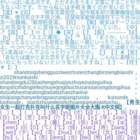
がいっぱいあるのです。ただそれをうまく文章にすることがで
きないのです。だから私には手紙を書くのが辛いのです。
【遑】♥【论】 “将军无需担忧，如今我军却只需要确保后路
不断，便可先立于不败之地，还望将军能够调拨在下三千兵马以
及一应器械。”裴昂躬身道。【抗】┆【衡】彼女はテーブルの
上の灰皿をとくに意味もなくいじりまわしていた。【中】
↗【国】【。】©【（】◆【宋】¿【 】【毅】------------【&】
【n】【b】「スエズ運河」【s】™【p】「まさか。いくら私
が変ってるといっても奈良と青森に一度にいったりはしないわ
よ。べつべつに行ったのよ。二回にわけて。奈良には彼と行っ
てc青森は一人でぶらっと行ってきたの」【;】【 】✘【张】
「あなたは誰かとまた恋をするべきですよ。こんなに素晴らし
いのにもったいないという気がしますね」【 】→【旺】
▼【）】
shandongshengguoziweizhurenzhangbinzengbiaoshi，
zi2019niankaishi，
shandongdui28jiashengshuqiyezhuyezuoleguihua，
tongshizhidinglefeizhuyeqinglituichusannianxingdongjihua。
duiyufuheshandongbadafazhanzhanlve、
shiqiangchanyedengyaozuoqiangzuoda，kuisunde、
luohoude、pianlizhuyedejishizhuanqianyeyaotuichu。
【男
女生一起打克扑克叫什么名字呢图片大全大图-ft中文网】
。
( )【 】( )【 】(预)【yu】(计)【ji】(，)【，】(6)【6】
(日)【ri】(至)【zhi】(7)【7】(日)【ri】(早)【zao】(晨)
【chen】(，)【，】(最)【zui】(低)【di】(气)【qi】(温)
【wen】(0)【0】(℃)【℃】(线)【xian】(将)【jiang】(位)
【wei】(于)【yu】(华)【hua】(北)【bei】(北)【bei】(部)
【bu】(、)【、】(东)【dong】(北)【bei】(地)【di】(区)【qu】