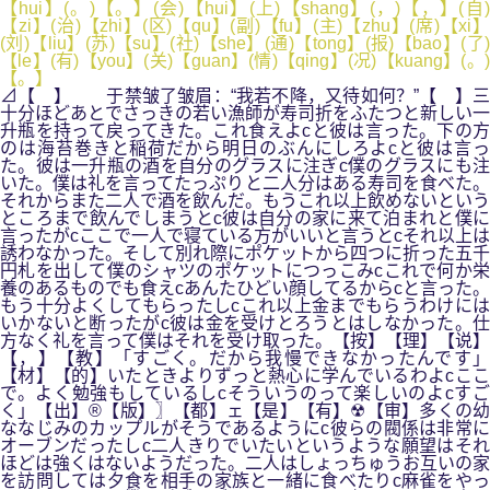
【hui】(。)【。】(会)【hui】(上)【shang】(，)【，】(自)
【zi】(治)【zhi】(区)【qu】(副)【fu】(主)【zhu】(席)【xi】
(刘)【liu】(苏)【su】(社)【she】(通)【tong】(报)【bao】(了)
【le】(有)【you】(关)【guan】(情)【qing】(况)【kuang】(。)
【。】
⊿【 】 于禁皱了皱眉：“我若不降，又待如何？”【 】三
十分ほどあとでさっきの若い漁師が寿司折をふたつと新しい一
升瓶を持って戻ってきた。これ食えよcと彼は言った。下の方
のは海苔巻きと稲荷だから明日のぶんにしろよcと彼は言っ
た。彼は一升瓶の酒を自分のグラスに注ぎc僕のグラスにも注
いた。僕は礼を言ってたっぷりと二人分はある寿司を食べた。
それからまた二人で酒を飲んだ。もうこれ以上飲めないという
ところまで飲んでしまうとc彼は自分の家に来て泊まれと僕に
言ったがcここで一人で寝ている方がいいと言うとcそれ以上は
誘わなかった。そして別れ際にポケットから四つに折った五千
円札を出して僕のシャツのポケットにつっこみcこれで何か栄
養のあるものでも食えcあんたひどい顔してるからcと言った。
もう十分よくしてもらったしcこれ以上金までもらうわけには
いかないと断ったがc彼は金を受けとろうとはしなかった。仕
方なく礼を言って僕はそれを受け取った。【按】【理】【说】
【，】【教】「すごく。だから我慢できなかったんです」
【材】【的】いたときよりずっと熱心に学んでいるわよcここ
で。よく勉強もしているしcそういうのって楽しいのよcすご
く」【出】®【版】〗【都】ェ【是】【有】☢【审】多くの幼
ななじみのカップルがそうであるようにc彼らの閥係は非常に
オーブンだったしc二人きりでいたいというような願望はそれ
ほどは強くはないようだった。二人はしょっちゅうお互いの家
を訪問しては夕食を相手の家族と一緒に食べたりc麻雀をやっ