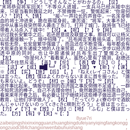
【图】【争】「どうしてそんなことがわかるの」【议】
“末将恭迎将军回关！”不等众人进城，一支兵马已经从城中出
来，只是当看到魏延之时，不禁微微一怔，警惕起来：“你是何
人？”【的】↖【情】 “报~”一声拉长的声音中，一名浑身带
血的将士冲进来，跪在蔡瑁身前，凄厉道：“将军，大事不好，
治中从事马良突然带人袭击了东门，打开了城门，敌将张飞已经
带着人马杀入了城中！”【况】▲【呢】【？】✞【网】 “见
识过我长安繁华之后，若还愿意提及联盟之事，那就可以让杨义
山试着接触一下，暗中招降了。”吕布闻言笑着摇头道，同时也
有些无奈，长安是繁华强盛了，而且还在不断变强，每年都会有
大批来自关东诸侯之地的人往来贸易，在让吕布一步步以经济渗
透中原的同时，也让中原诸侯对吕布生出了警惕之心。
【友】 “你是何人？”看着来人，虽然心里有了猜测，赵德还
是忍不住怒斥道。【盖】☤【伦】〖【表】✿【示】⊙【，】
┄【这】✔【或】▇█┗┛【许】←【跟】▼【新】√【课】
※【改】【实】【施】【后】【，】「ねえcレイコさん」と僕
は言った。【教】僕はよくわからないままに首を振った。「誰
も来ないよ。どうぞ」【材】ღ【编】℉【写】™【的】 与
这件事比起来，情报中提到的百济国之事反倒微不足道了，一群
不知死活的棒子，自己不去理会他们，竟然敢跑出来招惹自己，
看来来年开春之后，有必要让甘宁继续对这些棒子做出进一步的
教育，让他们学学做人了。【权】「だってcりょc寮の中で酒飲
んじゃいけないのってcきcきc規則だろう」と彼は言った。
【力】✔【下】✯【放】♪【给】□【地】「ふむ」と僕は言っ
た。【方】【有】✞【关】≈【：】
8yue7ri，
zaibeijingshixinxingguanzhuangbingdufeiyanyiqingfangkongg
ongzuodi384changxinwenfabuhuishang，