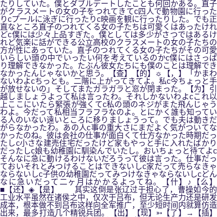
たりしていた。僕とダブルデートしたことも何回かある。直子
がクラスメートの女の子をつれてきてc四人で動物園に行った
りcプールに泳ぎに行ったりc映画を観に行ったりした。でも正
直なところ直子のつれてくる女の子たちは可愛くはあったけれ
どc僕には少々上品すぎた。僕としては多少がさつではあるけ
れど気楽に話ができる公立高校のクラスメートの女の子たちの
方が性にあっていた。直子のつれてくる女の子たちがその可愛
いらしい頭の中でいったい何を考えているのかc僕にはさっぱ
り理解できなかった。たぶん彼女たちにも僕のことは理解でき
なかったんじゃないかと思う。【查】【的】☼【，】「かまわ
ないわよcちっとも。二階に上がってきてよ。私c今ちょっと手
が放せないの」そしてまたガラガラと窓が閉まった。【为】引
越しましょうよって私は言ったわ。それしかないわよcこれ以
上ここにいたら緊張が強くてc私の頭のネジがまた飛んじゃう
わよ。今だって私相当フラフラなのよ。とにかく誰も知ってい
る人のいない遠いところに移りましょうって。でも夫は動きだ
がらなかったわ。あの人c事の重大さにまだよく気がついてな
かったのね。彼は会社の仕事が面白くて仕方なかった時期だっ
たしc小さな建売住宅だったけど家もやっと手に入れたばかり
だったしc娘も幼稚園に馴染んでいたし。おいちょっと待てよc
そんなに急に動けるわけないだろうって彼は言った。仕事だっ
ておいそれとみつけることはできないしc家だって売らなきゃ
ならないしc子供の幼稚園だってみつけなきゃならないしcどん
なに急いだって二ヶ月はかかるよってね。【什】♪【么】
■【还】◈【是】 其实这倒是张辽过于担心了，曹操如今的
工业水平虽然在诸侯之中，仅次于吕布，但无论生产力还是研发
成本，根本做不到吕布这样向全军推广，至少短时间内就算仿造
出来，最多打造几个精锐兵团。【出】【现】➳【了】→【插】