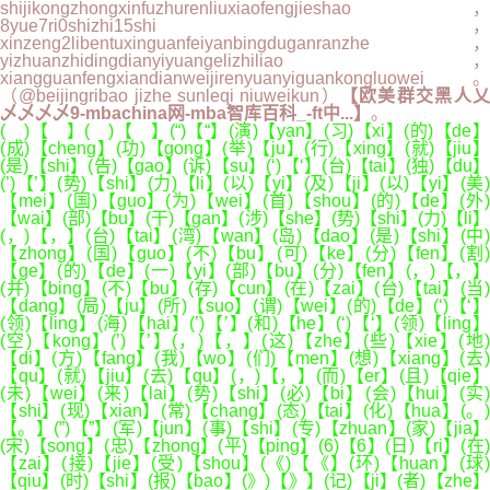
shijikongzhongxinfuzhurenliuxiaofengjieshao，
8yue7ri0shizhi15shi，
xinzeng2libentuxinguanfeiyanbingduganranzhe，
yizhuanzhidingdianyiyuangelizhiliao，
xiangguanfengxiandianweijirenyuanyiguankongluowei。
（@beijingribao jizhe sunleqi niuweikun）
【欧美群交黑人
乄乄乄乄9-mbachina网-mba智库百科_-ft中...】
。
( )【 】( )【 】(“)【“】(演)【yan】(习)【xi】(的)【de】
(成)【cheng】(功)【gong】(举)【ju】(行)【xing】(就)【jiu】
(是)【shi】(告)【gao】(诉)【su】(‘)【‘】(台)【tai】(独)【du】
(’)【’】(势)【shi】(力)【li】(以)【yi】(及)【ji】(以)【yi】(美)
【mei】(国)【guo】(为)【wei】(首)【shou】(的)【de】(外)
【wai】(部)【bu】(干)【gan】(涉)【she】(势)【shi】(力)【li】
(，)【，】(台)【tai】(湾)【wan】(岛)【dao】(是)【shi】(中)
【zhong】(国)【guo】(不)【bu】(可)【ke】(分)【fen】(割)
【ge】(的)【de】(一)【yi】(部)【bu】(分)【fen】(，)【，】
(并)【bing】(不)【bu】(存)【cun】(在)【zai】(台)【tai】(当)
【dang】(局)【ju】(所)【suo】(谓)【wei】(的)【de】(‘)【‘】
(领)【ling】(海)【hai】(’)【’】(和)【he】(‘)【‘】(领)【ling】
(空)【kong】(’)【’】(，)【，】(这)【zhe】(些)【xie】(地)
【di】(方)【fang】(我)【wo】(们)【men】(想)【xiang】(去)
【qu】(就)【jiu】(去)【qu】(，)【，】(而)【er】(且)【qie】
(未)【wei】(来)【lai】(势)【shi】(必)【bi】(会)【hui】(实)
【shi】(现)【xian】(常)【chang】(态)【tai】(化)【hua】(。)
【。】(”)【”】(军)【jun】(事)【shi】(专)【zhuan】(家)【jia】
(宋)【song】(忠)【zhong】(平)【ping】(6)【6】(日)【ri】(在)
【zai】(接)【jie】(受)【shou】(《)【《】(环)【huan】(球)
【qiu】(时)【shi】(报)【bao】(》)【》】(记)【ji】(者)【zhe】