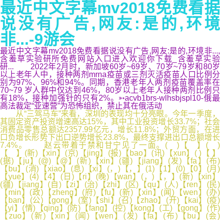
最近中文字幕mv2018免费看据
说没有广告,网友:是的,环境
非...-9游会
最近中文字幕mv2018免费看据说没有广告,网友:是的,环境非...,
含羞草实验研所免费网站入口进入欢迎你下载_含羞草实验
研... 2022年2月时，新加坡60岁~69岁、70岁~79岁和80岁
以上老年人中，接种两剂mrna疫苗或三剂灭活疫苗人口比例分
别为97%、96%和94%。同期，香港老年人两剂疫苗覆盖率在
70~79 岁人群中仅达到46%，80岁以上老年人接种两剂比例只
有18%，接种加强针的只有2%。➳acvb1brs-wlhsbjspl10-俄最
高法裁定“亚速营”为恐怖组织，禁止其在俄活动
从“三驾马车”来看，深圳的表现均十分亮眼。今年一季度，
其固定资产投资增速高达15%，其中工业投资增长33.7%；社会
消费品零售总额达2357.99亿元，增长11.8%；外贸方面，在进
口负增长形势下出口逆势增长23.8%，最终支撑进出口总额增长
7.4%。 赵云带着于禁和甘宁见了一面。( )【 】( )
【 】(新)【xin】(京)【jing】(报)【bao】(讯)【xun】( )【 】
(据)【ju】(@)【@】(新)【xin】(疆)【jiang】(发)【fa】(布)
【bu】(消)【xiao】(息)【xi】(，)【，】(1)【1】(0)【0】(月)
【yue】(4)【4】(日)【ri】(晚)【wan】(，)【，】(新)【xin】
(疆)【jiang】(自)【zi】(治)【zhi】(区)【qu】(人)【ren】(民)
【min】(政)【zheng】(府)【fu】(新)【xin】(闻)【wen】(办)
【ban】(公)【gong】(室)【shi】(召)【zhao】(开)【kai】(疫)
【yi】(情)【qing】(防)【fang】(控)【kong】(工)【gong】(作)
【zuo】(新)【xin】(闻)【wen】(发)【fa】(布)【bu】(会)