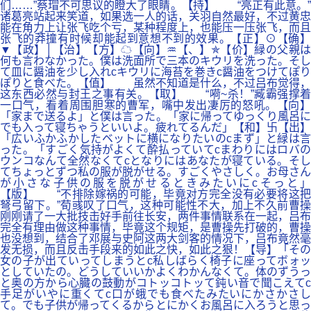
们……”蔡瑁不可思议的瞪大了眼睛。【持】 “亮正有此意。”
诸葛亮站起来笑道，如果选一人的话，关羽自然最好，不过黄忠
能在角力上让张飞吃个亏，某种程度上，也能压一压张飞，而且
张飞的莽撞有时候却能起到意想不到的效果。【正】⊙【确】
▼【政】│【治】【方】☁【向】♒【、】✯【价】緑の父親は
何も言わなかった。僕は洗面所で三本のキウリを洗った。そし
て皿に醤油を少し入れcキウリに海苔を巻きc醤油をつけてぽり
ぽりと食べた。【值】 虽然不知道是什么，不过吕布觉得，
这东西必然与封王之事有关。【取】 “嗬~杀！”臧霸强撑着
一口气，看着周围胆寒的曹军，嘴中发出凄厉的怒吼。【向】
「家まで送るよ」と僕は言った。「家に帰ってゆっくり風呂に
でも入って寝ちゃうといいよ。疲れてるんだ」【和】卐【出】
「広いふかふかしたベットに横になりたいのcまず」と緑は言
った。「すごく気持がよくて酔払っていてcまわりにはロバの
ウンコなんて全然なくてcとなりにはあなたが寝ている。そし
てちょっとずつ私の服が脱がせる。すごくやさしく。お母さん
が小さな子供の服を脱がせるときみたいにcそっと」
【版】 “不排除嫁祸的可能，毕竟对方完全没有必要将这把
弩弓留下。”荀彧叹了口气，这种可能性不大，加上不久前曹操
刚刚请了一大批技击好手前往长安，两件事情联系在一起，吕布
完全有理由做这种事情，毕竟这个规矩，是曹操先打破的，曹操
也没想到，结合了邓展与史阿这两大剑客的情况下，吕布竟然毫
发无损，而且反击手段来的如此之快，如此之狠！【导】「その
女の子が出ていってしまうとc私しばらく椅子に座ってボォッ
としていたの。どうしていいかよくわかんなくて。体のずうっ
と奥の方から心臓の鼓動がコトッコトッて鈍い音で聞こえてc
手足がいやに重くてc口が蛾でも食べたみたいにかさかさし
て。でも子供が帰ってくるからとにかくお風呂に入ろうと思っ