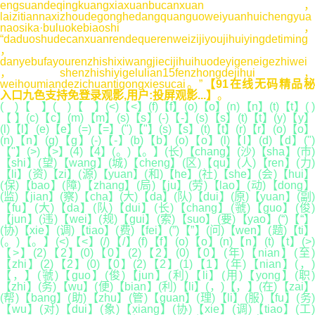
engsuandeqingkuangxiaxuanbucanxuan，
laizitiannaxizhoudegonghedangquanguoweiyuanhuichengyua
naosika·buluokebiaoshi，
“daduoshudecanxuanrendequerenweizijiyoujihuiyingdetiming
，
danyebufayourenzhishixiwangjiecijihuihuodeyigeneigezhiwei
，shenzhishiyigelulian15fenzhongdejihui，
weihoumiandezichuantigongxiesucai。”
【91在线无码精品
入口九色支持免登录观影,用户:投屏观影...】
。
( )【 】( )【 】(<)【<】(f)【f】(o)【o】(n)【n】(t)【t】( )
【 】(c)【c】(m)【m】(s)【s】(-)【-】(s)【s】(t)【t】(y)【y】
(l)【l】(e)【e】(=)【=】(")【"】(s)【s】(t)【t】(r)【r】(o)【o】
(n)【n】(g)【g】(-)【-】(b)【b】(o)【o】(l)【l】(d)【d】(")
【"】(>)【>】(4)【4】(。)【。】(长)【chang】(沙)【sha】(市)
【shi】(望)【wang】(城)【cheng】(区)【qu】(人)【ren】(力)
【li】(资)【zi】(源)【yuan】(和)【he】(社)【she】(会)【hui】
(保)【bao】(障)【zhang】(局)【ju】(劳)【lao】(动)【dong】
(监)【jian】(察)【cha】(大)【da】(队)【dui】(原)【yuan】(副)
【fu】(大)【da】(队)【dui】(长)【chang】(虢)【guo】(俊)
【jun】(违)【wei】(规)【gui】(索)【suo】(要)【yao】(“)【“】
(协)【xie】(调)【tiao】(费)【fei】(”)【”】(问)【wen】(题)【ti】
(。)【。】(<)【<】(/)【/】(f)【f】(o)【o】(n)【n】(t)【t】(>)
【>】(2)【2】(0)【0】(2)【2】(0)【0】(年)【nian】(至)
【zhi】(2)【2】(0)【0】(2)【2】(1)【1】(年)【nian】(，)
【，】(虢)【guo】(俊)【jun】(利)【li】(用)【yong】(职)
【zhi】(务)【wu】(便)【bian】(利)【li】(，)【，】(在)【zai】
(帮)【bang】(助)【zhu】(管)【guan】(理)【li】(服)【fu】(务)
【wu】(对)【dui】(象)【xiang】(协)【xie】(调)【tiao】(工)