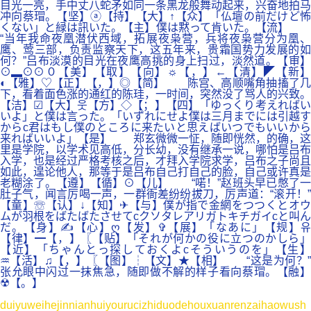
目光一亮，手中丈八蛇矛如同一条黑龙般舞动起来，兴奋地拍马
冲向蔡瑁。【坚】ⓐ【持】【大】↑【众】「仏壇の前だけど怖
くない」と緑は訊いた。【主】僕は黙って肯いた。【流】
“当年我命夜凰潜伏西域，拓展夜枭营，兵将夜枭营分为凰、
鹰、莺三部，负责监察天下，这五年来，贵霜国势力发展的如
何？”吕布淡漠的目光在夜鹰高挑的身上扫过，淡然道。【审】
⊙▂⊙⊙０【美】【取】【向】☼【，】←【清】◤【新】
◐【雅】♡【正】【，】◎【简】 陈宫、高顺嘴角抽搐了几
下，看着面色涨的通红的陈珪，一时间，突然没了骂人的兴致。
【洁】☑【大】웃【方】◇【；】【四】「ゆっくり考えればい
いよ」と僕は言った。「いずれにせよ僕は三月までには引越す
からc君はもし僕のところに来たいと思えばいつでもいいから
来ればいいよ」【是】 郑玄微微一怔，随即恍然，的确，这
里是学院，以学术见高低，分长幼，没有继承一说，哪怕是吕布
入学，也是经过严格考核之后，才拜入学院求学，吕布之子尚且
如此，遑论他人，那等于是吕布自己打自己的脸，自己或许真是
老糊涂了。【遵】【循】⊙【儿】 “喏！”赵班头早已憋了一
肚子气，闻言厉喝一声，一群衙差纷纷拔刀，厉声道：“滚开！”
【童】☏【认】↓【知】✈【与】僕が指で金網をつつくとオウ
ムが羽根をばたばたさせてcクソタレアリガトキチガイcと叫ん
だ。【身】✍【心】ღ【发】✞【展】「なあに」【规】유
【律】━【，】〖【贴】「それが何かの役に立つのかしら」
【近】「ちゃんとっ探しておくよcそういうのを」【生】
♒【活】♫【，】〖【图】┆【文】★【相】 “这是为何？”
张允眼中闪过一抹焦急，随即做不解的样子看向蔡瑁。【融】
☢【。】
duiyuweihejinnianhuiyourucizhiduodehouxuanrenzaihaowush