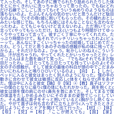
て入ったの。そしてあの子に撫でられたり舐められたりした体
をとにかくきれいに洗っちゃおうって思ったの。でもねcどれ
だけ石鹸でごしごし洗ってもcそういうぬめりのようなものは
落ちないのよ。たぶんそんなの気のせいだと思うんだけど駄目
なのよね。でcその夜c彼に抱いてもらったの。その穢れおとし
みたいな感じでね。もちろん彼にはそんなことなにも言わなか
ったわよ。とてもじゃないけど言えないわよ。ただ抱いてって
言ってcやってもらっただけ。ねえcいつもより時間かけてゆっ
くりやってねって言って。彼すごく丁寧にやってくれたわ。た
っぷり時間かけて。私それでバッチリいっちゃったわよcピュ
ーッて。あんなにすごくいっちゃったの結婚してはじめてだっ
たわ。どうしてだと思うあの子の指の感触が私の体に残ってた
からよ。それだけなのよ。ひゅう。恥かしいわねえcこういう
話。汗が出ちゃうわ。やってくれたとかいっちゃったとか」レ
イコさんはまた唇を曲げて笑った。「でもねcそれでもまだ駄
目だったわ。二日たっても三日たっても残っているのよcその
女の子の感触が。そして彼女の最後の科白が頭の中でこだまみ
たいにわんわんと鳴りひびいているのよ」【向】【，】しかし
ベッドに入ると彼女はまったく別人のようになった。僕の手の
動きに合わせて彼女は敏感に反応しc体をくねらせc声をあげ
た。僕は中に入ると彼女【确】웃【保】ⓐ【教】直子はソファ
ーの僕のとなりに座りc僕の体にもたれかかった。肩を抱くとc
彼女は頭を僕の肩にのせc鼻先を首にあてた。そしてまるで僕
の体温をたしかめるみたいにそのままの姿勢でじっとしてい
た。そんあ風に直子をそっと抱いているとc胸が少し熱くなっ
た。やがて直子は何も言わずに立ち上がりc入ってきたときと
同じようにそっとドアを開けて出て行った。【材】☁【体】
【现】↓【党】♒【和】「ここが燃えても」【国】【家】