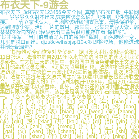
布衣天下-9游会
布衣天下_3d布衣天123456今天全图_真精华布衣正版_牛彩网
___,啪啪啪久久射不出来,究竟应该怎么破?_男性病_男性病相关
疾... 竹立家也认为，当地应该继续彻查此事，清除保护伞，
达到彻查个案，治理一片的效果。郭某某、张某只是导火索，郭
某某的微信内容已经显示出其背后很可能存在着“保护伞”。
“妙才将军！”当门伯看清楚为首的将领样貌时，面色陡然一变，
几乎是脱口而出。djzu8c-wlhsbjspl10-c罗即将登场，他能进球
并创造纪录吗？
“期待推动全面恢复对华贸易”，据《澳大利亚金融评论报》
11日报道，法瑞尔是自2019年以来首位访问中国的澳大利亚贸
易部长。在为期三天的访问中，他将同中国商务部部长王文涛以
及其他高级官员会晤。《悉尼先驱晨报》称，法瑞尔将邀请王文
涛访澳，并前往他位于南澳州的家庭葡萄园做客。此次访华期
间，法瑞尔还将与王文涛共同主持第16届中澳部长级经济联委
会。《澳大利亚人报》称，该机制始于1986年，但自2017年两
国关系开始恶化以来暂停。此外，法瑞尔还将访问中国宝武钢铁
集团有限公司。澳媒称，该企业是澳大利亚铁矿石的最大买家之
一。「恋人も家族も大学も何にもかも捨てて」( )【 】( )
【 】(2)【2】(0)【0】(1)【1】(3)【3】(年)【nian】(，)
【，】(《)【《】(宁)【ning】(夏)【xia】(日)【ri】(报)【bao】
(》)【》】(发)【fa】(表)【biao】(文)【wen】(章)【zhang】
(《)【《】(三)【san】(上)【shang】(清)【qing】(华)【hua】
(求)【qiu】(贤)【xian】(开)【kai】(启)【qi】(引)【yin】(才)
【cai】(之)【zhi】(梦)【meng】(》)【》】(。)【。】(该)
【gai】(文)【wen】(称)【cheng】(，)【，】(石)【shi】(嘴)
【zui】(山)【shan】(市)【shi】(是)【shi】(宁)【ning】(夏)