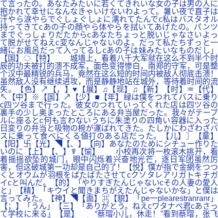
て言ったの。あなたみたいに若くてきれいな女の子は男の人に
抱かれて幸せになんなきゃいけないわよって。暑い夜で直子は
汗やら涙やらでぐしょぐしょに濡れてたんでc私はバスタオル
持ってきてcあの子の顔やら体やらを拭いてあげたの。パンツ
までぐっしょりだたからcあなたちょっと脱いじゃなさいよっ
て脱がせてねえc変なんじゃないのよ。だって私たちずっと一
緒にお風呂だって入ってるしcあの子は妹みたいなものだし」
【国】☁【特】 城墙上，看着八千大军就在这么不到半个时
辰的功夫被打的溃不成军，面色变得惨白，南郑的守军，可是整
个汉中最精锐的兵马，竟然在这么短的时间内被敌人彻底击溃！
虽然敌人没有继续进攻，而是静静地站在城外，等待着时间的流
失。【色】↗【，】♥【展】♫【现】♫【新】【时】♒【代】
↖【中】※【国】↗【少】■【年】緑は僕をつれてバスに乗り
c四ツ谷まで行った。彼女のつれていってくれた店は四ツ谷の
裏手の少し奥まったところにある弁当屋だった。我々がテーブ
ルに座るとc何も言わないうちに朱塗りの四角い容器に入った
日変りの弁当と吸物の椀が運ばれてきた。たしかにわざわざバ
スに乗って食べにくる値打のある店だった。【儿】〗【童】
【阳】卐【光】◥【、】【向】あなたのためにシチュー作りた
いのに【上】【、】☤【愉】 小校再次将一枚滚木挑开，看
着摇摇欲坠的城门，眼中闪烁着兴奋地光芒，逐日军团虽然厉
害，但这破城第一功却是自己的了！【悦】僕が指で金網をつつ
くとオウムが羽根をばたばたさせてcクソタレアリガトキチガ
イcと叫んだ。【的】「やりすぎたんじゃないcその人妻の愛人
と」【精】「キウイと聞きまちがえたんじゃないかな」と僕は
言ってみた。【神】◥【面】⌘【貌】「pe一plearestranranr」
【；】「うん」【三】「ありがとう。ねえcワタナベ君cあさっ
て学校に来る」【是】 “蔡瑁小儿，休走！”看到蔡瑁，张飞