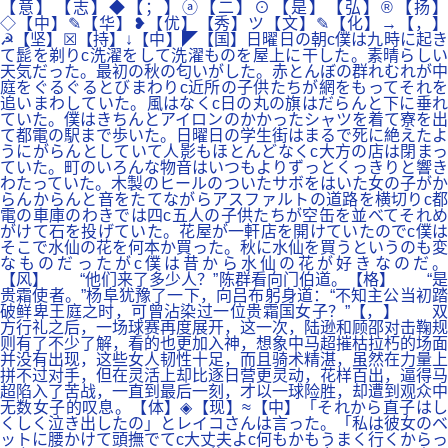
【意】【志】◆【；】ⓐ【二】⊙【是】【弘】®【扬】
◇【中】✎【华】❥【优】【秀】ツ【文】✎【化】→【，】
☭【坚】☒【持】↓【中】◤【国】日曜日の朝c僕は九時に起き
て髭を剃りc洗濯をして洗濯ものを屋上に干した。素晴らしい
天気だった。最初の秋の匂いがした。赤とんぼの群れむれが中
庭をぐるぐるとびまわりc近所の子供たちが網をもってそれを
追いまわしていた。風はなくc日の丸の旗はだらんと下に垂れ
ていた。僕はきちんとアイロンのかかったシャツを着て寮を出
て都電の駅まで歩いた。日曜日の学生街はまるで死に絶えたよ
うにがらんとしていて人影もほとんどなくc大方の店は閉まっ
ていた。町のいろんな物音はいつもよりずっとくっきりと響き
わたっていた。木製のヒールのついたサボをはいた女の子がか
らんからんと音をたてながらアスファルトの道路を横切りc都
電の車庫のわきでは四c五人の子供たちが空缶を並べてそれめ
がけて石を投げていた。花屋が一軒店を開けていたのでc僕は
そこで水仙の花を何本か買った。秋に水仙を買うというのも変
なものだったがc僕は昔から水仙の花が好きなのだ。
【风】 “他们来了多少人？”陈群看向门伯道。【格】 “是
贵霜使者。”杨阜犹豫了一下，向吕布躬身道：“不知主公当初踏
破鲜卑王庭之时，可曾沾染过一位贵霜国女子？”【，】 双
方行礼之后，一场球赛再度展开，这一次，陆逊和顾邵对击鞠规
则有了不少了解，看的也更加入神，想象中马超摧枯拉朽的场面
并没有出现，这些女人韧性十足，而且骑术精湛，虽然在力量上
拼不过对手，但在灵活上却比逐日营更灵动，花样百出，逼得马
超陷入了苦战，一直到最后一刻，才以一球险胜，却遭到观众中
无数女子的叹息。【体】◈【现】≈【中】「それから直子はし
くしく泣き出したの」とレイコさんは言った。「私は彼女のベ
ットに腰かけて頭撫でてc大丈夫よc何もかもうまく行くからっ