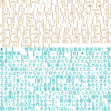
(数)【shu】(学)【xue】(。)【。】(6)【6】(月)【yue】(8)【8】
(日)【ri】(9)【9】(：)【：】(0)【0】(0)【0】(�)【�】(1)
【1】(1)【1】(：)【：】(3)【3】(0)【0】(文)【wen】(科)
【ke】(综)【zong】(合)【he】(/)【/】(理)【li】(科)【ke】(综)
【zong】(合)【he】(；)【；】(1)【1】(5)【5】(：)【：】(0)
【0】(0)【0】(至)【zhi】(1)【1】(7)【7】(：)【：】(0)【0】
(0)【0】(外)【wai】(语)【yu】(，)【，】(有)【you】(外)
【wai】(语)【yu】(听)【ting】(力)【li】(测)【ce】(试)【shi】
(内)【nei】(容)【rong】(的)【de】(应)【ying】(安)【an】(排)
【pai】(在)【zai】(外)【wai】(语)【yu】(笔)【bi】(试)【shi】
(考)【kao】(试)【shi】(开)【kai】(始)【shi】(前)【qian】(进)
【jin】(行)【xing】(。)【。】
❥【 】 “那你又有何证据说我家主公曾派人刺杀吕布！”夏
侯渊瞪眼道。【 】─【最】─【高】°【检】❅【提】σ【到】
✪【任】©【润】「本当なのよcそれ。お父さんはそのとき自
転車にリヤカーつけて小石川のあたり走ってたんだけどc何も
感じなかったんですって。家に帰ったらそのへん瓦がみんな落
ちてc家族は柱にしがみついてガタガタ震えてたの。それでお
父さんはわけわからなくて何やってるんだcいったいって訊い
たんだって。それがお父さんの関東大震災の思い出話」緑はそ
う言って笑った。【厚】│【等】▽【职】「私cあのときあな
たが迫ってきてもたぶん拒否できなかったわよ。あのときすご
く参ってたから」【务】螢を最後に見たのはいつのことだっけ
なと僕は考えてみた。そしていったい何処だったのだろうcあ
れは僕はその光景を思いだすことはできた。しかし場所と時間
を思いだすことはできなかった。夜の暗い水音が聞こえた。煉
瓦づくりの旧式の水門もあった。ハンドルをぐるぐると回して
開け閉めする水門だ。大きな川ではない。岸辺の水草が川面を