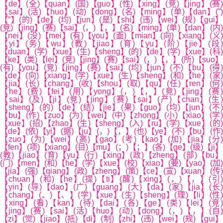
【de】(全)【quan】(国)【guo】(性)【xing】(竞)【jing】(赛)
【sai】(活)【huo】(动)【dong】(名)【ming】(单)【dan】(”)
【”】(的)【de】(均)【jun】(是)【shi】(违)【wei】(规)【gui】
(竞)【jing】(赛)【sai】(，)【，】(名)【ming】(单)【dan】(内)
【nei】(没)【mei】(有)【you】(面)【mian】(向)【xiang】(义)
【yi】(务)【wu】(教)【jiao】(育)【yu】(阶)【jie】(段)
【duan】(学)【xue】(生)【sheng】(的)【de】(学)【xue】(科)
【ke】(类)【lei】(竞)【jing】(赛)【sai】(，)【，】(所)【suo】
(有)【you】(竞)【jing】(赛)【sai】(均)【jun】(不)【bu】(得)
【de】(向)【xiang】(学)【xue】(生)【sheng】(和)【he】(家)
【jia】(长)【chang】(收)【shou】(取)【qu】(任)【ren】(何)
【he】(费)【fei】(用)【yong】(，)【，】(竞)【jing】(赛)
【sai】(及)【ji】(竞)【jing】(赛)【sai】(产)【chan】(生)
【sheng】(的)【de】(结)【jie】(果)【guo】(均)【jun】(不)
【bu】(作)【zuo】(为)【wei】(中)【zhong】(小)【xiao】(学)
【xue】(招)【zhao】(生)【sheng】(入)【ru】(学)【xue】(的)
【de】(依)【yi】(据)【ju】(，)【，】(也)【ye】(不)【bu】(作)
【zuo】(为)【wei】(高)【gao】(考)【kao】(加)【jia】(分)
【fen】(项)【xiang】(目)【mu】(；)【；】(各)【ge】(级)【ji】
(教)【jiao】(育)【yu】(行)【xing】(政)【zheng】(部)【bu】
(门)【men】(和)【he】(学)【xue】(校)【xiao】(要)【yao】(加)
【jia】(强)【qiang】(政)【zheng】(策)【ce】(宣)【xuan】(传)
【chuan】(和)【he】(提)【ti】(醒)【xing】(，)【，】(引)
【yin】(导)【dao】(广)【guang】(大)【da】(家)【jia】(长)
【chang】(、)【、】(学)【xue】(生)【sheng】(理)【li】(性)
【xing】(看)【kan】(待)【dai】(各)【ge】(类)【lei】(竞)
【jing】(赛)【sai】(活)【huo】(动)【dong】(，)【，】(自)
【zi】(觉)【jiao】(抵)【di】(制)【zhi】(违)【wei】(规)【gui】