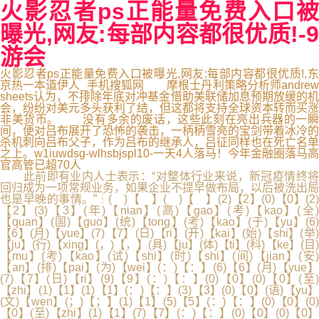
火影忍者ps正能量免费入口被
曝光,网友:每部内容都很优质!-9
游会
火影忍者ps正能量免费入口被曝光,网友:每部内容都很优质!,东
京热一本道伊人_手机搜狐网 摩根士丹利策略分析师andrew
sheets认为，不排除年底对冲基金借助美联储加息预期放缓的机
会，纷纷对美元多头获利了结，但这都将支持全球资本转而买涨
非美货币。 没有多余的废话，这些此刻在亮出兵器的一瞬
间，便对吕布展开了恐怖的袭击，一柄柄雪亮的宝剑带着冰冷的
杀机刺向吕布父子，作为吕布的继承人，吕征同样也在死亡名单
之上。w1iuwdsg-wlhsbjspl10-一天4人落马！今年金融圈落马高
官高管已超70人
此前即有业内人士表示：“对整体行业来说，新冠疫情终将
回归成为一项常规业务，如果企业不提早做布局，以后被洗出局
也是早晚的事情。”┆( )【 】( )【 】(2)【2】(0)【0】(2)
【2】(3)【3】(年)【nian】(高)【gao】(考)【kao】(全)
【quan】(国)【guo】(统)【tong】(考)【kao】(于)【yu】(6)
【6】(月)【yue】(7)【7】(日)【ri】(开)【kai】(始)【shi】(举)
【ju】(行)【xing】(，)【，】(具)【ju】(体)【ti】(科)【ke】(目)
【mu】(考)【kao】(试)【shi】(时)【shi】(间)【jian】(安)
【an】(排)【pai】(为)【wei】(：)【：】(6)【6】(月)【yue】
(7)【7】(日)【ri】(9)【9】(：)【：】(0)【0】(0)【0】(至)
【zhi】(1)【1】(1)【1】(：)【：】(3)【3】(0)【0】(语)【yu】
(文)【wen】(；)【；】(1)【1】(5)【5】(：)【：】(0)【0】(0)
【0】(至)【zhi】(1)【1】(7)【7】(：)【：】(0)【0】(0)【0】