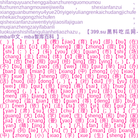
shifanquyuanchenggaibanzhurenguomoumou、
fuzhurenzhangmouweijiweifa，shexianfanzui。
xiangguanbumenyu4yue20riyigeiyuliangrenkaichudangjichufe
nhekaichugongzhichufen。
qishexianfanzuiwentiyiyijiaosifajiguan，
muqianzhengzaiyifabanli。
luokuanshishifanqulianhetiaozhazu。
【399.su黑料吃瓜网
mba中文 - mba智库百科_】
。
( )【 】( )【 】(教)【jiao】(育)【yu】(部)【bu】(在)
【zai】(此)【ci】(郑)【zheng】(重)【zhong】(提)【ti】(示)
【shi】(：)【：】(有)【you】(关)【guan】(市)【shi】(场)
【chang】(主)【zhu】(体)【ti】(要)【yao】(合)【he】(法)
【fa】(合)【he】(规)【gui】(经)【jing】(营)【ying】(，)【，】
(不)【bu】(要)【yao】(违)【wei】(规)【gui】(举)【ju】(办)
【ban】(面)【mian】(向)【xiang】(中)【zhong】(小)【xiao】
(学)【xue】(生)【sheng】(的)【de】(竞)【jing】(赛)【sai】
(活)【huo】(动)【dong】(，)【，】(对)【dui】(于)【yu】(违)
【wei】(规)【gui】(竞)【jing】(赛)【sai】(活)【huo】(动)
【dong】(，)【，】(教)【jiao】(育)【yu】(部)【bu】(门)
【men】(将)【jiang】(会)【hui】(同)【tong】(市)【shi】(场)
【chang】(监)【jian】(管)【guan】(等)【deng】(部)【bu】
(门)【men】(依)【yi】(法)【fa】(依)【yi】(规)【gui】(严)
【yan】(肃)【su】(处)【chu】(理)【li】(；)【；】(广
【guang】(大)【da】(学)【xue】(生)【sheng】(和)【he】(家)
【jia】(长)【chang】(要)【yao】(擦)【ca】(亮)【liang】(眼)
【yan】(睛)【jing】(，)【，】(凡)【fan】(是)【shi】(未)
【wei】(列)【lie】(入)【ru】(“)【“】(面)【mian】(向)【xiang】
(中)【zhong】(小)【xiao】(学)【xue】(生)【sheng】(的)