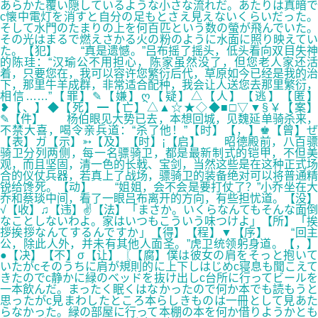
あらかた覆い隠しているような小さな流れだ。あたりは真暗で
c懐中電灯を消すと自分の足もとさえ見えないくらいだった。
そして水門のたまりの上を何百匹という数の螢が飛んでいた。
その光はまるで燃えさかる火の粉のように水面に照り映えてい
た。【犯】 “真是遗憾。”吕布摇了摇头，低头看向双目失神
的陈珪：“汉瑜公不用担心，陈家虽然没了，但您老人家还活
着，只要您在，我可以容许您繁衍后代，草原如今已经是我的治
下，那里牛羊成群，非常适合配种，我会让人送您去那里繁衍，
相信……”【罪】✎【嫌】ღ【疑】△【人】【逃】【匿】
❥【、】◆【死】━【亡】△▲☆★◇◆■□▽▼§￥【案】
✎【件】 杨伯眼见大势已去，本想回城，见魏延单骑杀来，
不禁大喜，喝令亲兵道：“杀了他！”【时】【，】♚【曾】ぜ
【表】ガ【示】➳【及】【时】¡【启】 昭德殿前，八百骠
骑卫分列两侧，每一名骠骑卫，都是最新制式的铠甲，不但美
观，而且坚固，清一色的长戟、宝剑，当然这些是在这种正式场
合的仪仗兵器，若真上了战场，骠骑卫的装备绝对可以将普通精
锐给馋死。【动】 “姐姐，会不会是要打仗了？”小乔坐在大
乔和蔡琰中间，看了一眼吕布离开的方向，有些担忧道。【没】
√【收】♫【违】✌【法】「まさか。いくらなんてもそんな面倒
なことしないわよ。家はいつもこういう味つけよ」【所】「挨
拶挨拶なんてするんですか」【得】【程】▼【序】 “回主
公，除此人外，并未有其他人面圣。”虎卫统领躬身道。【，】
●【决】【不】σ【让】〖【腐】僕は彼女の肩をそっと抱いて
いたがcそのうちに肩が規則的に上下しはじめc寝息も聞こえて
きたのでc静かに緑のベッドを抜け出しc台所に行ってビールを
一本飲んだ。まったく眠くはなかったので何か本でも読もうと
思ったがc見まわしたところ本らしきものは一冊として見あた
らなかった。緑の部屋に行って本棚の本を何か借りようかとも