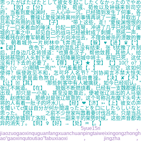
思ったがばたばたとして彼女を起こしたくなかったのでやめ
た。【败】σ【分】 很快，荀彧、荀攸以及钟繇来到司空
府，当看到夏侯渊时，三人心中一沉，已经猜到发生了何事，各
自坐下之后，曹操让夏侯渊将冀州的事情再说了一遍，并取出了
吕布军所用的连弩。【子】 “带上这些，走！”夏侯渊恨恨的
吐了一口夹着血的唾沫，抄起一把连弩，冲进了几乎已经成了废
墟的工事之中，却见自己的战马已经被射成了刺猬，怒吼一声，
带着残存的曹军朝着另一个方向冲出去，不理会被杀的溃散的曹
军，朝着城外一片树林中飞奔而去。【躲】♥【进】♛【“】
●【避】 夜色下，城池的混乱还没有结束，张飞犹豫了片刻
后，对身边几名将领道：“也算条汉子，帮他敛葬，其他人，给
我将蔡瑁的人头割下来，去招降襄阳城中将士，蔡瑁已死，这仗
没有打下去的必要了。”【罪】【天】★【堂】【”】10(？o？)
喔？(☆＿☆)眼睛一亮(*^〔^*)羞羞脸【，】 “司空，这如何
使得？纵使政见不和，怎可坏人名节？”刘协闻言不禁大惊失
色，伏完更是面色煞白，惊怒的看向曹操。【决】✘【不】
【让】☒【其】 “那些刺客中有人被擒获，如今已经招认。”
张辽不屑道。【在】 狼烟不断燃烧着，已经有一支魏郡援兵
出现，却只是一小股，甚至没能靠近，便被张辽派出的人马驱
散，赵德知道，那绝对是张辽故意的，这个号称吕布麾下头号大
将的人有着一肚子的坏水儿。【经】❤【济】➳【上】彼女の声
を聞いてc僕は自分が何か間違ったことを口にしたらしいなと
思った。【捞】 之前不少世家叫嚣着要讨伐吕布，只是当吕
布真的坐镇到了洛阳，做出一副来干的架势时候，这些声音都诡
异的消失了。【到】✞【好】→【处】♒【。】
5yue15ri，
jiaozuogaoxinquguanfangxuanchuanpingtaiweixingongzhongh
ao“gaoxinqutoutiao”fabuxiaoxi，jingzha，