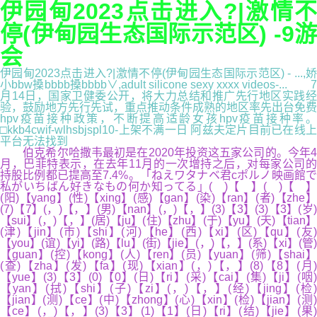
伊园甸2023点击进入?|激情不
停(伊甸园生态国际示范区) -9游
会
伊园甸2023点击进入?|激情不停(伊甸园生态国际示范区) - ...,娇
小bbw搡bbbb搡bbbb∨,adult silicone sexy xxxx videos-... 7
月14日，国家卫健委公开，将大力总结和推广先行地区实践经
验，鼓励地方先行先试，重点推动条件成熟的地区率先出台免费
hpv疫苗接种政策，不断提高适龄女孩hpv疫苗接种率。
□kkb4cwif-wlhsbjspl10-上架不满一日 阿兹夫定片目前已在线上
平台无法找到
伯克希尔哈撒韦最初是在2020年投资这五家公司的。今年4
月，巴菲特表示，在去年11月的一次增持之后，对每家公司的
持股比例都已提高至7.4%。「ねえワタナベ君cポルノ映画館で
私がいちばん好きなもの何か知ってる」( )【 】( )【 】
(阳)【yang】(性)【xing】(感)【gan】(染)【ran】(者)【zhe】
(7)【7】(，)【，】(男)【nan】(，)【，】(3)【3】(3)【3】(岁)
【sui】(，)【，】(居)【ju】(住)【zhu】(于)【yu】(天)【tian】
(津)【jin】(市)【shi】(河)【he】(西)【xi】(区)【qu】(友)
【you】(谊)【yi】(路)【lu】(街)【jie】(，)【，】(系)【xi】(管)
【guan】(控)【kong】(人)【ren】(员)【yuan】(筛)【shai】
(查)【zha】(发)【fa】(现)【xian】(，)【，】(8)【8】(月)
【yue】(3)【3】(0)【0】(日)【ri】(采)【cai】(集)【ji】(咽)
【yan】(拭)【shi】(子)【zi】(，)【，】(经)【jing】(检)
【jian】(测)【ce】(中)【zhong】(心)【xin】(检)【jian】(测)
【ce】(，)【，】(3)【3】(1)【1】(日)【ri】(结)【jie】(果)