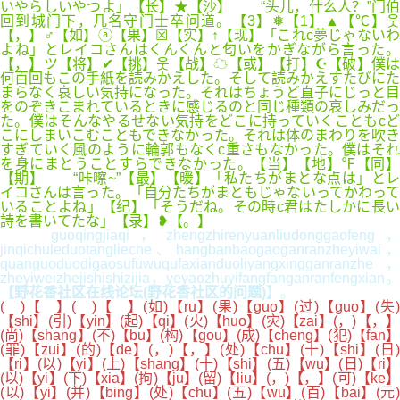
いやらしいやつよ」【长】★【沙】 “头儿，什么人？”门伯
回到城门下，几名守门士卒问道。【3】❅【1】▲【℃】웃
【，】♂【如】ⓐ【果】☒【实】↑【现】「これc夢じゃないわ
よね」とレイコさんはくんくんと匂いをかぎながら言った。
【，】ツ【将】✔【挑】웃【战】☁【或】【打】☪【破】僕は
何百回もこの手紙を読みかえした。そして読みかえすたびにた
まらなく哀しい気持になった。それはちょうど直子にじっと目
をのぞきこまれているときに感じるのと同じ種類の哀しみだっ
た。僕はそんなやるせない気持をどこに持っていくこともcど
こにしまいこむこともできなかった。それは体のまわりを吹き
すぎていく風のように輪郭もなくc重さもなかった。僕はそれ
を身にまとうことすらできなかった。【当】【地】℉【同】
【期】 “咔嚓~”【最】【暖】「私たちがまとな点は」とレ
イコさんは言った。「自分たちがまともじゃないってかわって
いることよね」【纪】「そうだね。その時c君はたしかに長い
詩を書いてたな」【录】❥【。】
guoqingjiaqi，zhengzhirenyuanliudonggaofeng，
jinqichuleduotanglieche、hangbanbaogaoganranzheyiwai，
quanguoduodigaosufuwuqufaxianduoliyangxingganranzhe，
zheyiweizhejishishizijia，yeyaozhuyifangfanganranfengxian。
【野花香社区在线论坛(野花香社区的问题)】
。
( )【 】( )【 】(如)【ru】(果)【guo】(过)【guo】(失)
【shi】(引)【yin】(起)【qi】(火)【huo】(灾)【zai】(，)【，】
(尚)【shang】(不)【bu】(构)【gou】(成)【cheng】(犯)【fan】
(罪)【zui】(的)【de】(，)【，】(处)【chu】(十)【shi】(日)
【ri】(以)【yi】(上)【shang】(十)【shi】(五)【wu】(日)【ri】
(以)【yi】(下)【xia】(拘)【ju】(留)【liu】(，)【，】(可)【ke】
(以)【yi】(并)【bing】(处)【chu】(五)【wu】(百)【bai】(元)