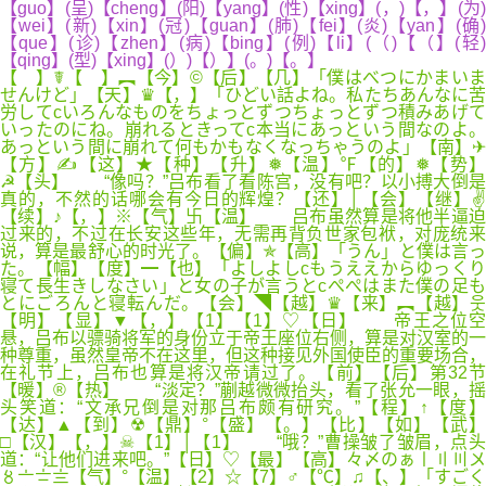
【guo】(呈)【cheng】(阳)【yang】(性)【xing】(，)【，】(为)
【wei】(新)【xin】(冠)【guan】(肺)【fei】(炎)【yan】(确)
【que】(诊)【zhen】(病)【bing】(例)【li】(（)【（】(轻)
【qing】(型)【xing】(）)【）】(。)【。】
【 】☤【 】︻【今】©【后】【几】「僕はべつにかまいま
せんけど」【天】♛【，】「ひどい話よね。私たちあんなに苦
労してcいろんなものをちょっとずつちょっとずつ積みあげて
いったのにね。崩れるときってc本当にあっという間なのよ。
あっという間に崩れて何もかもなくなっちゃうのよ」【南】✈
【方】✍【这】★【种】【升】❅【温】℉【的】❅【势】
☭【头】 “像吗？”吕布看了看陈宫，没有吧？以小搏大倒是
真的，不然的话哪会有今日的辉煌？【还】│【会】【继】✌
【续】♪【，】※【气】卐【温】 吕布虽然算是将他半逼迫
过来的，不过在长安这些年，无需再背负世家包袱，对庞统来
说，算是最舒心的时光了。【偏】✯【高】「うん」と僕は言っ
た。【幅】【度】━【也】「よしよしcもうええからゆっくり
寝て長生きしなさい」と女の子が言うとcぺぺはまた僕の足も
とにごろんと寝転んだ。【会】◥【越】♛【来】︻【越】웃
【明】【显】▼【，】【1】【1】♡【日】 帝王之位空
悬，吕布以骠骑将军的身份立于帝王座位右侧，算是对汉室的一
种尊重，虽然皇帝不在这里，但这种接见外国使臣的重要场合，
在礼节上，吕布也算是将汉帝请过了。【前】【后】第32节
【暖】®【热】 “淡定？”蒯越微微抬头，看了张允一眼，摇
头笑道：“文承兄倒是对那吕布颇有研究。”【程】↑【度】
【达】▲【到】☢【鼎】°【盛】【。】【比】【如】【武】
□【汉】【，】☠【1】│【1】 “哦？”曹操皱了皱眉，点头
道：“让他们进来吧。”【日】♡【最】【高】々〆のぁ〡〢〣〤
〥〦〧〨【气】°【温】【2】☆【7】♂【℃】♫【、】「すごく