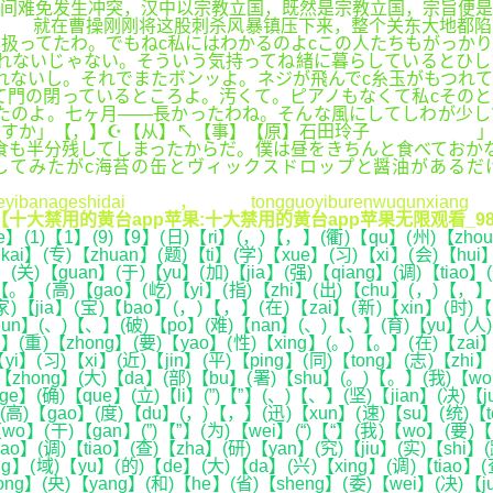
间难免发生冲突，汉中以宗教立国，既然是宗教立国，宗旨便是
】 就在曹操刚刚将这股刺杀风暴镇压下来，整个关东大地都陷
扱ってたわ。でもねc私にはわかるのよcこの人たちもがっか
れないじゃない。そういう気持ってね緒に暮らしているとひし
れないし。それでまたボンッよ。ネジが飛んでc糸玉がもつれて
て門の閉っているところよ。汚くて。ピアノもなくて私cその
たのよ。七ヶ月――長かったわね。そんな風にしてしわが少し
士ですか」【，】☪【从】↖【事】【原】石田玲子 」【料
食も半分残してしまったからだ。僕は昼をきちんと食べておか
してみたがc海苔の缶とヴィックスドロップと醤油があるだ
leyibanageshidai，tongguoyiburenwuqunxiang
【十大禁用的黄台app苹果:十大禁用的黄台app苹果无限观看_98.
】(1)【1】(9)【9】(日)【ri】(，)【，】(衢)【qu】(州)【zhou】
kai】(专)【zhuan】(题)【ti】(学)【xue】(习)【xi】(会)【hu
】(关)【guan】(于)【yu】(加)【jia】(强)【qiang】(调)【tiao】
【。】(高)【gao】(屹)【yi】(指)【zhi】(出)【chu】(，)【，】(调
【jia】(宝)【bao】(，)【，】(在)【zai】(新)【xin】(时)【sh
hun】(、)【、】(破)【po】(难)【nan】(、)【、】(育)【yu】(人)【
】(重)【zhong】(要)【yao】(性)【xing】(。)【。】(在)【zai】
yi】(习)【xi】(近)【jin】(平)【ping】(同)【tong】(志)【zhi
【zhong】(大)【da】(部)【bu】(署)【shu】(。)【。】(我)【wo】
【ge】(确)【que】(立)【li】(”)【”】(、)【、】(坚)【jian】(决)【j
】(高)【gao】(度)【du】(，)【，】(迅)【xun】(速)【su】(统)【to
wo】(干)【gan】(”)【”】(为)【wei】(“)【“】(我)【wo】(要)【
ao】(调)【tiao】(查)【zha】(研)【yan】(究)【jiu】(实)【shi】
ng】(域)【yu】(的)【de】(大)【da】(兴)【xing】(调)【tiao】(
ong】(央)【yang】(和)【he】(省)【sheng】(委)【wei】(决)【j