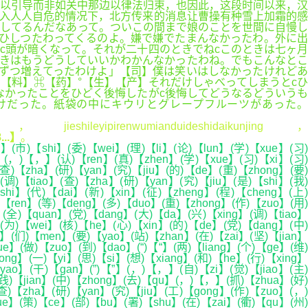
以引导而非如关中那边以律法归束，也因此，这段时间以来，汉
入人人自危的情况下，北方传来的消息让曹操有种雪上加霜的感
りしてるんだなあって。ついこの間まで娘のことを世間に自慢し
ひしつたわってくるのよ。嫌で嫌でたまんなかったわ。外に出
c頭が暗くなって。それが二十四のときでねcこのときは七ヶ月
ときはもうどうしていいかわかんなかったわね。でもこんなとこ
ずつ増えてったわけよ」【司】僕は笑いはしなかったけれどあ
】⌘【药】°【生】【产】それだけしゃべってしまうとcひ
なかったことをひどく後悔したがc後悔してどうなるどういうも
けだった。紙袋の中にキウリとグレープフルーツがあった。
，jieshileyipirenwumianduideshidaikunjing，
..】
。
(市)【shi】(委)【wei】(理)【li】(论)【lun】(学)【xue】(习)
i】(，)【，】(认)【ren】(真)【zhen】(学)【xue】(习)【xi】(习)
(查)【zha】(研)【yan】(究)【jiu】(的)【de】(重)【zhong】(要)
)【tiao】(查)【zha】(研)【yan】(究)【jiu】(是)【shi】(我)
i】(代)【dai】(新)【xin】(征)【zheng】(程)【cheng】(上)
ren】(等)【deng】(多)【duo】(重)【zhong】(作)【zuo】(用)
(全)【quan】(党)【dang】(大)【da】(兴)【xing】(调)【tiao】
】(为)【wei】(核)【he】(心)【xin】(的)【de】(党)【dang】(中)
(们)【men】(要)【yao】(站)【zhan】(在)【zai】(坚)【jian】
ue】(做)【zuo】(到)【dao】(“)【“】(两)【liang】(个)【ge】(维)
ng】(一)【yi】(思)【si】(想)【xiang】(和)【he】(行)【xing】
yao】(干)【gan】(”)【”】(，)【，】(自)【zi】(觉)【jiao】(主)
(践)【jian】(中)【zhong】(去)【qu】(，)【，】(抓)【zhua】(好)
查)【zha】(研)【yan】(究)【jiu】(工)【gong】(作)【zuo】(，)
ue】(策)【ce】(部)【bu】(署)【shu】(在)【zai】(衢)【qu】(州)