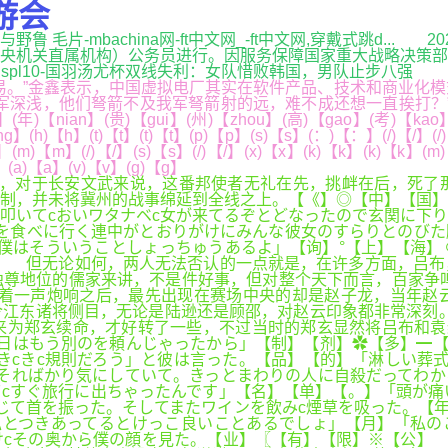
游会
,人与野鲁 毛片-mbachina网-ft中文网_-ft中文网,穿戴式跳
央机关直属机构）公务员进行。因服务保障国家重大战略决策部
bjspl10-国羽汤尤杯双线失利：女队惜败韩国，男队止步八强
。”金鑫表示，中国虚拟电厂其实在软件产品、技术和商业化模
他们弩箭不及我军弩箭射的远，难不成还想一直挨打？”庞统傲然道。
3】(年)【nian】(贵)【gui】(州)【zhou】(高)【gao】(考)【ka
g】(h)【h】(t)【t】(t)【t】(p)【p】(s)【s】(：)【：】(/)【/】(/
】(m)【m】(/)【/】(s)【s】(/)【/】(x)【x】(k)【k】(k)【k】(m)【
】(a)【a】(v)【v】(g)【g】
，对于长安文武来说，这番邦使者无礼在先，挑衅在后，死了
制，并未将冀州的战事绵延到全线之上。【《】◎【中】【国】
叩いてcおいワタナベc女が来てるぞとどなったので玄関に下
を食べに行く連中がとおりがけにみんな彼女のすらりとのびた
僕はそういうことしょっちゅうあるよ」【询】°【上】【海】
】 但无论如何，两人无法否认的一点就是，在许多方面，吕布
尊地位的儒家来讲，不是件好事，但对整个天下而言，百家争鸣
着一声炮响之后，最先出现在赛场中央的却是赵子龙，当年赵
江东诸将侧目，无论是陆逊还是顾邵，对赵云印象都非常深刻。
为郑玄续命，才好转了一些，不过当时的郑玄显然将吕布和袁
日はもう別のを頼んじゃったから」【制】【剂】✿【多】━【
cきcきc規則だろう」と彼は言った。【品】【的】「淋しい葬
そればかり気にしていて。きっとまわりの人に自殺だってわか
cすぐ旅行に出ちゃったんです」【名】【单】【。】「頭が痛
じて首を振った。そしてまたワインを飲みc煙草を吸った。【年
私とつきあってるとけっこ良いことあるでしょ」【月】「私の
cその奥から僕の顔を見た。【业】〖【有】【限】※【公】 