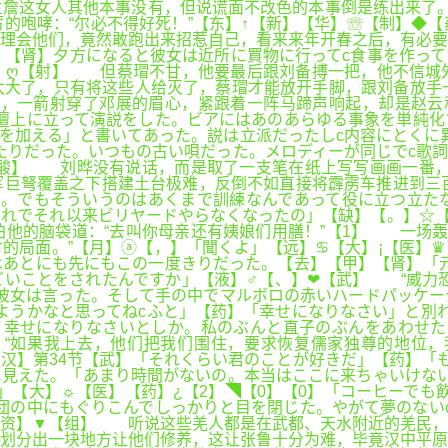
詹这女人其他本事没有，但说谎面不改色的本事倒是练出来了。
的咆哮：“尔必不得好死！”【东】↑【新】【华】☏【制】◆
理会他们，竟然敢跑出来招惹自己，看来来年开春之后，有必要
】【肾】夕方になると彼女は近所に買物に行ってc食事を作っ
注】ღ【射】 但蔡瑁不甘，他要最后跟刘备搏一把，他不信城
太大了，只有将这些人给灭了，蔡瑁才能放开手脚，跟刘备放手
来，一箭射穿了邓展的眉心，紧跟着一阵马蹄声响起，却是赵云
壇上に立って演説をした。ビアにはあのあらゆる事象を単純化
を加える」と書いてあった。説は立派だったしc内容にとくに
たりだった。いつもの古い唄だった。メロディーが同じでc歌
【酸】 刘晔没有说话，而是取了一支笔在纸上写写画画一番，
覆盖之下搭建土台极难，反倒不如直接将霹雳车推进到三百步范围之内
る。でもそういうのはあくまで訓練なんであって役に立つ立た
それでそれ以来ビリヤードやらなくなったの」【缺】【。】☆
拍他的脑袋道：“去叫你母亲还有姨娘们用膳！”【1】 一
讨的局面。”【月】ⓐ【，】「聞くよ」【远】♋【大】¡【医】
あとにも先にもこの一度きりだった。【去】【甲】【肾】「元
いことをされたんですか」【液】♂【、】❤【武】 “威力恐
彼女は言った。そして手の中でマルボロの赤いハードパッケー
ようかなと思ってねcふと」【药】「幸せになりなさい」と別
。幸せになりなさいとしか。私のぶんと直子のぶんをあわせた
“如果我上去，他们把我们围住，要求恢复儒家独尊的地位，
【汉】第34节【武】「それくらい君のことが好きだ」【药】「
見えた。「あまり時間がないの。本当はここに来ちゃいけない
」【大】☼【医】【药】¿【2】◥【0】【0】「コーヒーでも
団の中にもぐりこんでしっかりと目を閉じた。やがて夢のない
【资】▼【组】 听说这些羌人都是在武都、天水附近的羌民，
划分出一块地方让他们修养，这让张鲁十分为难，毕竟汉中平原