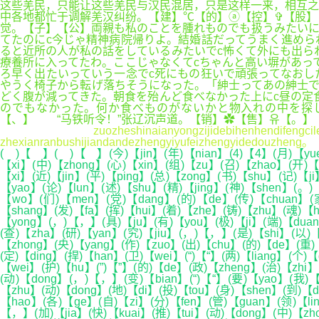
这些羌民，只能让这些羌民与汉民混居，只是这样一来，相互之
中各地都忙于调解羌汉纠纷。【建】℃【的】ⓐ【控】✞【股
觉。【子】【公】両親も私のことを腫れものでも扱うみたいに
てたのにc今じゃ精神病院帰りよ。結婚話だってうまく進めら
ると近所の人が私の話をしているみたいでc怖くて外にも出ら
療養所に入ってたわ。ここじゃなくてcちゃんと高い塀があっ
ろ早く出たいっていう一念でc死にもの狂いで頑張ってなおし
やうく椅子から転げ落ちそうになった。「紳士ってあの紳
どく腹が減ってきた。朝食を殆んど食べなかった上にc昼の定
のでもなかった。何か食べものがないかと物入れの中を探
【、】 “马铁听令！”张辽沉声道。【销】✿【售】유【。】
zuozheshinaianyongzijidebihenhendifengci
zhexianranbushijiandandezhengyiyufeizhengyidedouzheng。
( )【 】( )【 】(今)【jin】(年)【nian】(4)【4】(月)【yue
【xi】(中)【zhong】(心)【xin】(组)【zu】(召)【zhao】(开)【
【xi】(近)【jin】(平)【ping】(总)【zong】(书)【shu】(记)【ji
【yao】(论)【lun】(述)【shu】(精)【jing】(神)【shen】(。)
【wo】(们)【men】(党)【dang】(的)【de】(传)【chuan】(家)
【shang】(发)【fa】(挥)【hui】(着)【zhe】(铸)【zhu】(魂)【
【yong】(，)【，】(具)【ju】(有)【you】(极)【ji】(端)【duan
(查)【zha】(研)【yan】(究)【jiu】(，)【，】(是)【shi】(以)【
【zhong】(央)【yang】(作)【zuo】(出)【chu】(的)【de】(重)
(定)【ding】(捍)【han】(卫)【wei】(“)【“】(两)【liang】(个)
【wei】(护)【hu】(”)【”】(的)【de】(政)【zheng】(治)【zhi
(动)【dong】(，)【，】(变)【bian】(“)【“】(要)【yao】(我)【
【zhu】(动)【dong】(地)【di】(投)【tou】(身)【shen】(到)【d
【hao】(各)【ge】(自)【zi】(分)【fen】(管)【guan】(领)【li
【，】(加)【jia】(快)【kuai】(推)【tui】(动)【dong】(中)【zh