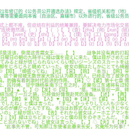
d... 2021年修订的《公务员公开遴选办法》规定，省级机关和市（地）
署等需要面向本省（自治区、直辖市）以外进行的，省级公务员
式上都不难，但症结在利益的统筹兼顾，要解决电力市场化交易
( )【 】( )【 】(查)【zha】(询)【xun】(链)
o】(文)【wen】(史)【shi】(、)【、】(理)【li】(工)【gong】(类)
)【/】(m)【m】(p)【p】(.)【.】(w)【w】(e)【e】(i)【i】(x)【x】
m】(t)【t】(j)【j】(t)【t】(x)【x】(j)【j】(z)【z】(5)【5】(y)
那是活该，倒是这贵霜女王……【 】 战争并没有真的打起
日曜日の朝の九時半に緑は僕を迎えに来た。僕は目がさめたば
りてみると緑が信じられないくらい短いジーンズのスカートをは
脚をじろじろと眺めていった。彼女の脚はたしかにとても綺麗
☉【阳】「頑張ってね」【光】【采】【购】「本当」【网】유
，这个曾经被无数世家大族公认为莽夫的人，已经走在了故步自
，的确有着刺激时代前进的作用。【床】♡【紧】第十七章 儒
云、吕玲绮、甘宁随杨阜南下江东之时，还曾与江东诸将有过较
【息】▲【，】⊙【发】©【现】 “是。”随从答应一声，转
绍当成了一丘之貉，已经做好慷慨赴死的准备。【述】◐【两】
次】【被】♛【列】【入】▼【临】❅【床】☏【紧】→【缺】
式でしたね」と僕は言った。「すごくひっそりしてc人も少なく
るのが嫌だったんですね。本当はお葬式なんて行くべきじやな
いの」と緑が訊いた。【去】それから彼女はノーホエアマンを
】¡【9】緑は立ちどまってじっと僕の目をのぞきこんだ。「本
こと忘れないでね」と彼女は言った。【，】☁【天】☤【津】
“此事先不管，可知那江东使者此番来长安，究竟所为何事？”