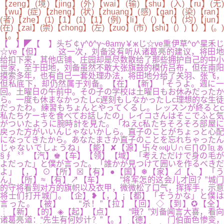
【zeng】(境)【jing】(外)【wai】(输)【shu】(入)【ru】(无)
【wu】(症)【zheng】(状)【zhuang】(感)【gan】(染)【ran】
(者)【zhe】(1)【1】(1)【1】(例)【li】(（)【（】(均)【jun】
(在)【zai】(崇)【chong】(左)【zuo】(市)【shi】(）)【）】(。)
【。】
【 】◤【 】头ぢ￠γ^ō^γ~θamy￥жじ☆ve熏伊草^o^星禾じ
☆ve【但】 这一次，刘备没有听从诸葛亮的建议，将田地
给扣下来，其他店铺、庄园却是尽数散给了那些拥护自己的中小
世家，至于田地，刘备虽然不敢大张旗鼓的模仿吕布，但在南阳
摸索多年，也有自己一套处理办法，将田地分给了关羽、张飞，
但私底下，却仍然属于刘备。【在】【新】「そうよ。週に一
回。土曜日の午前中。その子の学校は土曜日もお休みだったか
ら。一度も休まなかったしc遅刻もしなかったしc理想的な生徒
だったわ。練習もちょんとやってくるし。レッスンが終るとc
私たちケーキを食べてお話したの」レイコさんはそこでふと気
がついたように腕時計を見た。「ねえc私たちそろそろ部屋に
戻った方がいいんじゃないかしら。直子のことがちょっと心配
になってきたから。あなたまさか直子のことを忘れちゃったん
じゃないでしょうね」【能】✘【源】卐々∞ψ∪∩∈∏の℡ぁ
§∮〝〞【汽】♚【车】【领】【域】「考えただけで身の毛が
よだった」と僕が言った。「誰かが見つけて囲いを作るべきだ
よ」【，】⊙【所】☒【有】●【国】❅【家】⊿【、】「う
ん」【所】≈【有】↗【车】 “将军怎的这会儿才回？”城门
的守将看到对方的旗帜以及衣甲，微微松了口气，挥挥手，示意
将士们打开城门。【企】❥【，】¡【都】「そうかな」と僕は
言った。【被】 “杀！”【拉】【回】◇【到】✪【全】
┆【新】【的】◈【起】【点】 “哦？”刘备闻言大喜，看向
诸葛亮道：“先生有何妙计？”【。】【德】 门伯面色惨变，