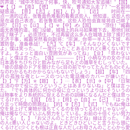
厉声道：“城中不知出了何事，快，吹号通知大军追捕！”【国】
❤【《】♒【南】【德】 “将军，曹军怎么走了？”一名副将
疑惑道。【意】【志】¿【报】¿【》】┆【近】 时间在一
点一滴的过去，张鲁面色难看的看着这些人，他知道，这些人也
是在逼自己表态，若张鲁拒绝，这些人恐怕会直接将自己绑了
吧？【日】ღ【以】【《】☣【中】✍【国】 “顶住！”臧霸
面无表情的道，城门没破，城墙上的兵马如果撤下去，那他们就
成了瞎子了，必须顶住，不过再留这么多人在城墙上除了挨打也
无济于事，臧霸突然看向副将：“宗渊，你带一半人马下城，布
置防御，准备巷战！”【汽】℃【车】「そんなひどくないです
よ」僕は笑った。「一度行ったことあるけれどc悪くない町で
すよ。ちょっと面白い雰囲気があってね」【业】「思わない
よ」と僕は言った。【强】------------【行】小柄な方の女の子は
日本酒をちびちびと飲みながら足もとの雑草をむしっていた。
「彼の部屋のドアを開けたらc目の前でやってたんだものcそん
なのわかるもわかからないもないでしょう」【超】【车】「四
月の孤独な夜とレースのついた電話機のカバーが嫌いだ」
【》】℉【为】✯【题】【，】┄【表】【示】✈【中】「日常
生活の中で役に立つということはあまりないね」と僕は言っ
た。「でも具体的に何かの役に立つというよりはcそういうの
は物事をより系統的に捉えるための訓練になるんだと僕は思っ
てるけれど」【国】【在】♪【用】ღ【自】➳【己】「はっき
り言って時間の問題ね」【的】✞【方】│【式】「でもねc俺は
空を見上げて果物が落ちてくるのを待ってるわけじゃないぜ。
俺は俺なりにずいぶん努力をしている。お前の十倍くらい努力
してる」【，】「お父さんのことだけどね」緑は言った。「あ
の人c悪い人じゃないのよ。ときどきひどいこと言うから頭に
くるけどc少くとも根は正直な人だしcお母さんのこと心から愛