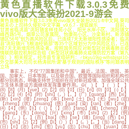
黄色直播软件下载3.0.3免费
vivo版大全装扮2021-9游会
黄色直播软件下载3.0.3免费vivo版大全装扮2021-ft中文网,葵司
被夫の上司持久侵犯中文字幕_v9.6.7 - 搜狐娱乐___ 目前，
甘肃省临洮县“洮阳镇金林佳苑小区、阳光水岸小区、洮阳镇文
峰西路5号、烟草公司家属院、怡康苑小区、沙梁新村、新添镇
镇区56号”划为高风险区后，已连续7天无新增阳性感染者；临洮
县“洮阳镇兴飞粮油经销部”等35个区域划分为中风险区后，已连
续7天无新增阳性感染者。按照国务院应对新型冠状病毒肺炎疫
情联防联控机制综合组《新型冠状病毒肺炎疫情防控方案（第九
版）》相关规定，经市县专家组研判：♂bkyu19jg-wlhsbjspl10-
外交部美大司司长杨涛就所谓“基于规则的国际秩序”等问题表明
立场
事实上，不仅“77国集团和中国”，最近，法国、德国、英
国、加拿大、日本等国，以及联合国、欧盟等国际组织和机构也
都分别表态，明确支持世卫组织在应对新冠疫情、加强全球公共
卫生体系建设方面继续发挥重要作用。☮( )【 】( )【 】
(8)【8】(月)【yue】(2)【2】(0)【0】(日)【ri】(0)【0】(-)【-】
(2)【2】(4)【4】(时)【shi】(，)【，】(广)【guang】(西)【xi】
(新)【xin】(增)【zeng】(本)【ben】(土)【tu】(无)【wu】(症)
【zheng】(状)【zhuang】(感)【gan】(染)【ran】(者)【zhe】
(4)【4】(例)【li】(（)【（】(防)【fang】(城)【cheng】(港)
【gang】(东)【dong】(兴)【xing】(市)【shi】(2)【2】(例)
【li】(，)【，】(百)【bai】(色)【se】(靖)【jing】(西)【xi】
(市)【shi】(2)【2】(例)【li】(）)【）】(。)【。】(当)【dang】
(日)【ri】(治)【zhi】(愈)【yu】(出)【chu】(院)【yuan】(本)