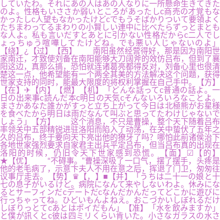
していたわ。それにあの人はあの人なりに一所懸命生きてきた
のよ。性格もいささか弱いところがあったしc商売の才覚もな
かったしc人望もなかったけどcでもうそばかりついて要領よく
たちまわってるまわりの小賢しい連中に比べたらずっとまとも
な人よ。私も言いだすとあとに引かない性格だからc二人でし
ょっちゅう喧嘩してたけどね。でも悪い人じゃないのよ」
【绕】¿【过】【西】 南阳虽然经营得好，那是因为南阳世
家南迁，才致使刘备在南阳能够大刀阔斧的效仿吕布，但到了襄
阳这边，真那么搞，恐怕就连诸葛亮都得反对，刘备心里也很清
楚这一点，他希望能有一个两全其美的方法解决这个问题，获得
世家支持的同时，能最大限度的将权利掌握在自己手中。【方】
【在】✈【内】【燃】【机】「どんな話ってc普通の話よ。一
日の出来事c読んだ本c明日の天気cそんないろいろなことよ。
まさかあなた誰かがすっと立ち上がって今日は北極熊がお星様
を食べたから明日は雨だなんて叫ぶと思ってたわけじゃないで
しょう」【方】 这个消息，不只是曹操，整个天下随着吕布
率领关中五部精锐进驻洛阳而陷入了动荡，在关中蛰伏了五年之
久的吕布，终于要向天下亮出他的獠牙了吗？哪怕此前诸侯治下
各地世家强烈要求自家君主出兵平定吕布，但当吕布真的出现在
洛阳的时候，仍旧令天下世家感到恐慌。【面】☑【的】
★【优】 “不碍事。”曹操深吸了一口气，摆了摆手，头疼是
他的老毛病了，示意卞夫人不用在意之后，挥退了门卫，匆匆往
议事厅走去。【势】♛【，】■【并】「うちは二十一の娘と十
七の息子がいるけど。病院になんて来やしないわよ。休みにな
るとサーフィンだcデートだcなんだかんだってどこかに遊びに
行っちゃってね。ひどいもんよねえ。おこづかいしぼれるだけ
しぼりっとてcあとはポイだもん」【准】「水を飲みますか」
と僕が訊くとc彼は四ミリくらい肯いた。小さなガラスの水さ