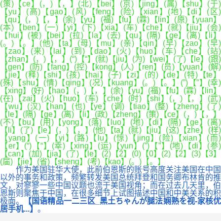
(策)【ce】(，)【，】(北)【bei】(京)【jing】(属)【shu】(于)
【yu】(高)【gao】(风)【feng】(险)【xian】(地)【di】(区)
【qu】(，)【，】(余)【yu】(福)【fu】(霖)【lin】(原)【yuan】
(本)【ben】(一)【yi】(下)【xia】(车)【che】(就)【jiu】(会)
【hui】(被)【bei】(拉)【la】(去)【qu】(隔)【ge】(离)【li】
(。)【。】(他)【ta】(母)【mu】(亲)【qin】(早)【zao】(早)
【zao】(来)【lai】(到)【dao】(火)【huo】(车)【che】(站)
【zhan】(，)【，】(“)【“】(就)【jiu】(为)【wei】(了)【le】(跟)
【gen】(防)【fang】(控)【kong】(人)【ren】(员)【yuan】(解)
【jie】(释)【shi】(孩)【hai】(子)【zi】(的)【de】(特)【te】
(殊)【shu】(情)【qing】(况)【kuang】(。)【。】(”)【”】(幸)
【xing】(好)【hao】(，)【，】(余)【yu】(福)【fu】(霖)【lin】
(在)【zai】(火)【huo】(车)【che】(时)【shi】(，)【，】(武)
【wu】(汉)【han】(也)【ye】(调)【tiao】(整)【zheng】(了)
【le】(隔)【ge】(离)【li】(政)【zheng】(策)【ce】(，)【，】
(不)【bu】(用)【yong】(落)【luo】(地)【di】(隔)【ge】(离)
【li】(了)【le】(，)【，】(他)【ta】(就)【jiu】(这)【zhe】(样)
【yang】(一)【yi】(路)【lu】(惊)【jing】(险)【xian】(而)
【er】(“)【“】(幸)【xing】(运)【yun】(”)【”】(地)【di】(参)
【can】(加)【jia】(了)【le】(2)【2】(0)【0】(2)【2】(3)【3】
(届)【jie】(省)【sheng】(考)【kao】(。)【。】
作为美国驻华大使，此前伯恩斯的账号高度关注美国在中国
以外的事务和政策，频繁转发美国总统拜登和国务卿布林肯的推
文，对寥寥一些中国议题也流于美国视角；而在过去几天里，伯
恩斯则聚焦于中国，在很多细节上试图描述中国和中美关系的积
极面。
【国语精品一二三区_黑土ちゃんが腿法娴熟を视-家核
居手机...】
。