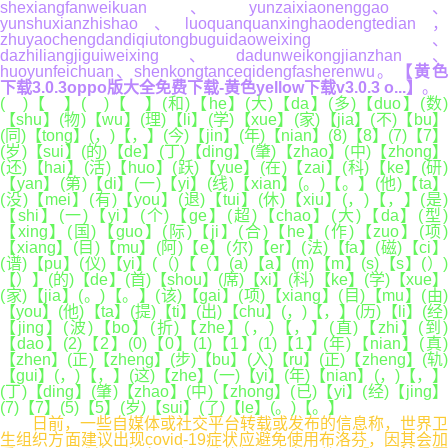
shexiangfanweikuan、yunzaixiaonenggao、
yunshuxianzhishao、luoquanquanxinghaodengtedian，
zhuyaochengdandiqiutongbuguidaoweixing、
dazhiliangjiguiweixing、dadunweikongjianzhan、
huoyunfeichuan、shenkongtanceqidengfasherenwu。
【黄
下载3.0.3oppo版大全免费下载-黄色yellow下载v3.0.3 o...】
。
( )【 】( )【 】(和)【he】(大)【da】(多)【duo】(数)
【shu】(物)【wu】(理)【li】(学)【xue】(家)【jia】(不)【bu】
(同)【tong】(，)【，】(今)【jin】(年)【nian】(8)【8】(7)【7】
(岁)【sui】(的)【de】(丁)【ding】(肇)【zhao】(中)【zhong】
(还)【hai】(活)【huo】(跃)【yue】(在)【zai】(科)【ke】(研)
【yan】(第)【di】(一)【yi】(线)【xian】(。)【。】(他)【ta】
(没)【mei】(有)【you】(退)【tui】(休)【xiu】(，)【，】(是)
【shi】(一)【yi】(个)【ge】(超)【chao】(大)【da】(型)
【xing】(国)【guo】(际)【ji】(合)【he】(作)【zuo】(项)
【xiang】(目)【mu】(阿)【e】(尔)【er】(法)【fa】(磁)【ci】
(谱)【pu】(仪)【yi】(（)【（】(a)【a】(m)【m】(s)【s】(）)
【）】(的)【de】(首)【shou】(席)【xi】(科)【ke】(学)【xue】
(家)【jia】(。)【。】(该)【gai】(项)【xiang】(目)【mu】(由)
【you】(他)【ta】(提)【ti】(出)【chu】(，)【，】(历)【li】(经)
【jing】(波)【bo】(折)【zhe】(，)【，】(直)【zhi】(到)
【dao】(2)【2】(0)【0】(1)【1】(1)【1】(年)【nian】(真)
【zhen】(正)【zheng】(步)【bu】(入)【ru】(正)【zheng】(轨)
【gui】(，)【，】(这)【zhe】(一)【yi】(年)【nian】(，)【，】
(丁)【ding】(肇)【zhao】(中)【zhong】(已)【yi】(经)【jing】
(7)【7】(5)【5】(岁)【sui】(了)【le】(。)【。】
日前，一些自媒体或社交平台转载或发布的信息称，世界卫
生组织方面建议出现covid-19症状应避免使用布洛芬，因其会加