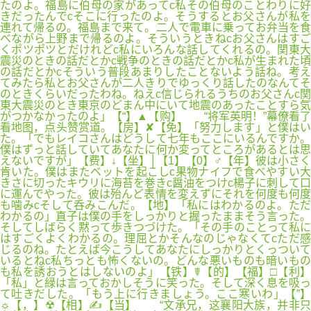
たのよ。福島に伯母の家があってc私その伯母のことわりに好
きだったんでcそこに行ったのよ。そうするとお父さんが私を
連れて帰るの。福島まで来て。二人で電車に乗ってお弁当を食
べながら上野まで帰るのよ。そういうときねcお父さんはすご
くポツポツとだけれどc私にいろんな話してくれるの。関東大
震災のときの話だとかc戦争のときの話だとかc私が生まれた頃
の話だとかcそういう普段あまりしたことないよう話ね。考え
てみたら私とお父さんが二人きりでゆっくり話したのなんてそ
のときくらいだったわね。ねえc信じられるうちのお父さんc関
東大震災のとき東京のどまん中にいて地震のあったことすら気
がつかなかったのよ」【“】▲【购】 “将军英明！”幕僚看了
看地图，点头赞赏道。【房】✘【免】「努力します」と僕はい
た。「でもレイコさんはどうして七年もここにいるんですか。
僕はずっと話していてあなたに何か変ってところがあるとは思
えないですが」【费】↓【坐】│【1】【0】♂【年】彼は小さく
肯いた。僕はまたベットを起こしc果物ナイフで食べやすい大
きさに切ったキウリに海苔を巻きc醤油をつけc楊子に刺して口
に運んでやった。彼は殆んど表情を変えずにそれを何度も何度
も噛みcそして呑みこんだ。【地】「私にはわかるのよ。ただ
わかるの」直子は僕の手をしっかりと握ったままそう言った。
そしてしばらく黙って歩きつづけた。「その手のことって私に
はすごくよくわかるの。理屈とかそんなのじゃなくてcただ感
じるのね。たとえば今こうしてあなたにしっかりとくっついて
いるとねc私ちっとも怖くないの。どんな悪いものも暗いもの
も私を誘おうとはしないのよ」【铁】☤【的】【福】□【利】
「私」と緑は言っておかしそうに笑った。そして深く息を吸っ
て吐きだした。「もう上に行きましょう。ここ寒いわ」【”】
☼【，】☢【相】✍【当】 “文承兄，这襄阳大族，并非只