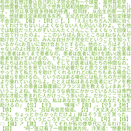
布并没有想过要让自己的儿子完全成为一个球星，虽然有些早，
但他需要让他去见见这个世界丑陋和残酷的一面，作为吕布的儿
子，他可以享受很多特殊的待遇，但同样，从出生的那一天开
始，他就要注定承担很多东西，无论古代还是现代，有些定律是
不会变的。【看】♀【到】□【，】「ええcもちろん万病に効く
ってわけでもないしcよくならない人も沢山いるわよ。でも他
では駄目だった人がずいぶんたくさんここでよくなって回復し
て出て行ったのよ。ここのいちばん良いところはねcなんなが
助け合うことなの。みんな自分が不完全だということを知って
いるからcお互いに助け合おうとするの。他のところはそうじ
ゃないのよc残念ながら。他のところでは医者はあくまで医者
でc患者はあくまで患者なの。患者は医者に助けを請いc医者は
患者を助けてあげるの。でもここでは私たちは助け合うのよ。
私たちはお互いの鏡なの。そしてお医者は私たちの仲間なの。
そばで私たちを見ていて何かが必要だなと思うと彼らはさっと
やってきて私たちを助けてくれるけれどc私たちもある場合に
は彼らを助けるの。というのはある場合には私たちの方が彼ら
より優れているからよ。たとえば私はあるお医者にピアノを教
えてるし人の患者は看護婦にフランス語を教えるしcまあそう
いうことよね。私たちのような病気にかかっている人には専門
的な才能に恵まれた人がけっこう多いのよ。だからここでは私
たちはみんな平等なの。私はあなたを助けるしcあなたも私を
助けるの」【位】【于】 “噗嗤~”【南】→【宁】#【地】
【铁】 “好久。”吕征有些苦恼道。【2】「大丈夫よc冗談だ
から。ちょっとからかっただけよ」緑はそう言って笑った。
「あなたってそいうところすごく可愛いのね」【号】☼【线】
☁【福】↗【建】「そしてそれが私の煙草代になるわけね」
【园】 “呵~”张辽看了一眼夏侯渊方向，冷笑道：“想要探我