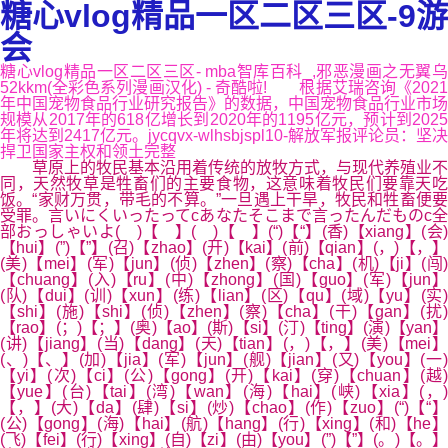
糖心vlog精品一区二区三区-9游
会
糖心vlog精品一区二区三区- mba智库百科_,邪恶漫画之无翼乌
52kkm(全彩色系列漫画汉化) - 奇酷啦! 根据艾瑞咨询《2021
年中国宠物食品行业研究报告》的数据，中国宠物食品行业市场
规模从2017年的618亿增长到2020年的1195亿元，预计到2025
年将达到2417亿元。jycqvx-wlhsbjspl10-解放军报评论员：坚决
捍卫国家主权和领土完整
草原上的牧民基本沿用着传统的放牧方式，与现代养殖业不
同，天然牧草是牲畜们的主要食物，这意味着牧民们要靠天吃
饭。“家财万贯，带毛的不算。”一旦遇上干旱，牧民和牲畜便要
受罪。言いにくいったってcあなたそこまで言ったんだものc全
部おっしゃいよ( )【 】( )【 】(“)【“】(香)【xiang】(会)
【hui】(”)【”】(召)【zhao】(开)【kai】(前)【qian】(，)【，】
(美)【mei】(军)【jun】(侦)【zhen】(察)【cha】(机)【ji】(闯)
【chuang】(入)【ru】(中)【zhong】(国)【guo】(军)【jun】
(队)【dui】(训)【xun】(练)【lian】(区)【qu】(域)【yu】(实)
【shi】(施)【shi】(侦)【zhen】(察)【cha】(干)【gan】(扰)
【rao】(；)【；】(奥)【ao】(斯)【si】(汀)【ting】(演)【yan】
(讲)【jiang】(当)【dang】(天)【tian】(，)【，】(美)【mei】
(、)【、】(加)【jia】(军)【jun】(舰)【jian】(又)【you】(一)
【yi】(次)【ci】(公)【gong】(开)【kai】(穿)【chuan】(越)
【yue】(台)【tai】(湾)【wan】(海)【hai】(峡)【xia】(，)
【，】(大)【da】(肆)【si】(炒)【chao】(作)【zuo】(“)【“】
(公)【gong】(海)【hai】(航)【hang】(行)【xing】(和)【he】
(飞)【fei】(行)【xing】(自)【zi】(由)【you】(”)【”】(。)【。】