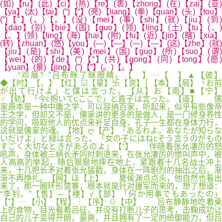
(如)【ru】(此)【ci】(热)【re】(衷)【zhong】(在)【zai】(亚)
【ya】(太)【tai】(“)【“】(亮)【liang】(拳)【quan】(头)【tou】
(”)【”】(，)【，】(没)【mei】(事)【shi】(就)【jiu】(到)
【dao】(别)【bie】(国)【guo】(领)【ling】(土)【tu】(、)
【、】(领)【ling】(海)【hai】(附)【fu】(近)【jin】(瞎)【xia】
(转)【zhuan】(悠)【you】(—)【—】(—)【—】(这)【zhe】(就)
【jiu】(是)【shi】(美)【mei】(国)【guo】(所)【suo】(谓)
【wei】(的)【de】(“)【“】(共)【gong】(同)【tong】(愿)
【yuan】(景)【jing】(”)【”】(。)【。】
“邓展？”吕布眯了眯眼睛。【 】┄【 】▲【彼】
◆【时】【，】【红】☑【星】卐【资】│【本】【局】「お前
が出て行けよ」と僕は言った。【从】お【南】■【宁】
♂【轨】「今c抱いてcここで」と直子は言った。【道】 儒
家原本是一种中庸之学，可以容纳百家，听起来，似乎有些像帝
王之学，但却又不是，儒家讲的更多的是做人，是一门修身养性
的学问，吸取他人的优点来补足自身，孔子一生都在身体力行，
这就是儒家的魂。【地】ღ【产】「あるわよ。あなたが知らな
いだけよ」と緑は言った。「女の子にはねcそう言うのがもの
すごく大切なときがあるのよ」【“】 伴随着张允凄厉的怒
吼声，身体被三柄长矛同时刺进来，在张允凄厉的惨叫声中，被
人高高的举起，随后狠狠地摔在地上，紧跟着十几名战士冲上
来，十几把长矛对着张允猛戳，身体在一阵剧烈的抽出之后，渐
渐不再挣扎。【网】ほ【上】 夏侯渊点点头，他自然也看出
来了，那一圈环形营寨，根本就是针对援军而来的，想了想道：
“李钊。”【售】─【楼】√【部】「何か用事でもあったの」
【”】┄【小】【程】┆【序】☉【中】 吕布静静地吃着桌
上的食物，目光看着吕征，并没有打断儿子的思考，击鞠成功让
自己的儿子变得开朗，豪爽，并且拥有了一定的统御能力，但吕