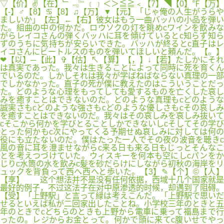
▽【价】✌【在】﹂﹃﹄﹝﹞＜＞≦≧﹤【7】◥【0】℉【万】
【-】♂【8】♋【8】♫【万】▼【元】「じゃ俺の人生がうらや
ましいか」【左】←【右】彼女はもう一曲バッハの小品を弾い
た。組曲の中の何かだ。ロウソクの灯を眺めcワインを飲みな
がらレイコさんの弾くバッハに耳を傾けているとc知らず知ら
ずのうちに気持ちが安らいできた。バッハが終るとc直子はレ
イコさんにビートルスのものを弾いてほしいと頼んだ。【。】
❤【以】─【此】✞【估】↖【算】【，】↓【若】たしかにそれ
は真実であった。我々は生きることによって同時に死を育くん
でいるのだ。しかしそれは我々が学ばねばならない真理の一部
でしかなかった。直子の死が僕に教えたのはこういうことだっ
た。どのような心理をもってしても愛するものを亡くした哀し
みを癒すことはできないのだ。どのような真理もcどのような
誠実さもcどのような強さもcどのような優しさもcその哀しみ
を癒すことはできないのだ。我々はその哀しみを哀しみ抜いて
cそこから何かを学びとることしかできないしcそしてその学び
とった何かもc次にやってくる予期せぬ哀しみに対しては何の
役にも立たないのだ。僕はたった一人でその夜の波音を聴きc
風の音に耳を澄ませながらc来る日も来る日もじっとそんなこ
とを考えつづけていた。ウィスキーを何本も空にしcパンをか
じりc水筒の水を飲みc髪を砂だらけにしながら初秋の海岸をリ
ュックを背負って西へ西へと歩いた。【3】✎【个】©【人】
【享】 这个想法并不是没有任何依据，西域十几个国家就是
最好的例子，不过这法子在对中原渗透的时候，却遇到了阻碍。
【受】「上野駅」と言って緑は考えこんだ。「上野駅で思いだ
せるといえば私が二回家出したことね。小学校三年のときと五
年のときでcどちらのときも上野から電車に乗って福島まで行
ったの。レジからお金とって。何かで頭に来てc腹いせでやっ