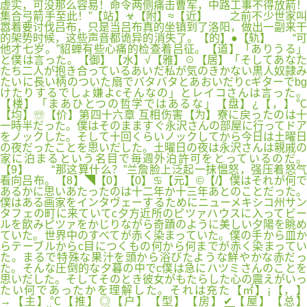
虚实，可没那么容易！命令两侧痛击曹军，中路工事不得放箭！
集合弓箭手至此！”【站】☣【附】≈【近】 之前不少世家叫
嚣着要讨伐吕布，只是当吕布真的坐镇到了洛阳，做出一副来干
的架势时候，这些声音都诡异的消失了。【的】●【轨】 “可
他才七岁。”貂蝉有些心痛的检查着吕征。【道】「ありうる」
と僕は言った。【御】【水】√【雅】☉【居】「そしてあなた
たち二人が抱き合っているあいだ私が気のきかない黒人奴隷み
たいに長い柄のついた扇でバタバタとあおいだりcギターでbg
けたりするでしょ嫌よcそんなの」とレイコさんは言った。
【楼】「まあひとつの哲学ではあるな」【盘】¿【，】℃
【均】☏【价】第四十六章 互相伤害【为】寮に戻ったのは十
一時半だった。僕はそのまますぐ永沢さんの部屋に行ってドア
をノックした。そして十回くらいノックしてから今日は土曜日
の夜だったことを思いだした。土曜日の夜は永沢さんは親戚の
家に泊まるという名目で毎週外泊許可をとっているのだ。
【9】 “那这算什么？”兰詹脸上泛起一抹愠怒，强压着怒气
看向吕布。【8】◥【0】【0】♋【元】©【/】僕はそれが何で
あるかに思いあたったのは十二年か十三年あとのことだった。
僕はある画家をインタヴェーするためにニューメキシコ州サン
タフェの町に来ていてc夕方近所のピツァハウスに入ってビー
ルを飲みピツァをかじりながら奇蹟のように美しい夕陽を眺め
ていた。世界中のすべてが赤く染まっていた。僕の手から皿か
らテーブルからc目につくもの何から何までが赤く染まってい
た。まるで特殊な果汁を頭から浴びたような鮮やかな赤だっ
た。そんな圧倒的な夕暮の中でc僕は急にハツミさんのことを
思いだした。そしてそのとき彼女がもたらした心の震えがいっ
たい何であったかを理解した。それは充た【㎡】¡【，】
→【主】℃【推】◎【户】【型】【房】✔【屋】【总】