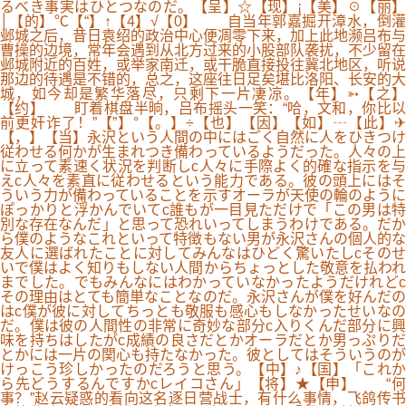
るべき事実はひとつなのだ。【呈】☆【现】¡【美】☉【丽】
│【的】℃【“】↑【4】√【0】 自当年郭嘉掘开漳水，倒灌
邺城之后，昔日袁绍的政治中心便凋零下来，加上此地濒吕布与
曹操的边境，常年会遇到从北方过来的小股部队袭扰，不少留在
邺城附近的百姓，或举家南迁，或干脆直接投往冀北地区，听说
那边的待遇是不错的，总之，这座往日足矣堪比洛阳、长安的大
城，如今却是繁华落尽，只剩下一片凄凉。【年】➳【之】
【约】 盯着棋盘半晌，吕布摇头一笑：“哈，文和，你比以
前更奸诈了！”【”】°【。】÷【也】【因】【如】┄【此】✈
【，】【当】永沢という人間の中にはごく自然に人をひきつけ
従わせる何かが生まれつき備わっているようだった。人々の上
に立って素速く状況を判断しc人々に手際よく的確な指示を与
えc人々を素直に従わせるという能力である。彼の頭上にはそ
ういう力が備わっていることを示すオーラが天使の輪のように
ぽっかりと浮かんでいてc誰もが一目見ただけで「この男は特
別な存在なんだ」と思って恐れいってしまうわけである。だか
ら僕のようなこれといって特徴もない男が永沢さんの個人的な
友人に選ばれたことに対してみんなはひどく驚いたしcそのせ
いで僕はよく知りもしない人間からちょっとした敬意を払われ
までした。でもみんなにはわかっていなかったようだけれどc
その理由はとても簡単なことなのだ。永沢さんが僕を好んだの
はc僕が彼に対してちっとも敬服も感心もしなかったせいなの
だ。僕は彼の人間性の非常に奇妙な部分c入りくんだ部分に興
味を持ちはしたがc成績の良さだとかオーラだとか男っぷりだ
とかには一片の関心も持たなかった。彼としてはそういうのが
けっこう珍しかったのだろうと思う。【中】♪【国】「これか
ら先どうするんですかcレイコさん」【将】★【申】 “何
事？”赵云疑惑的看向这名逐日营战士，有什么事情，飞鸽传书