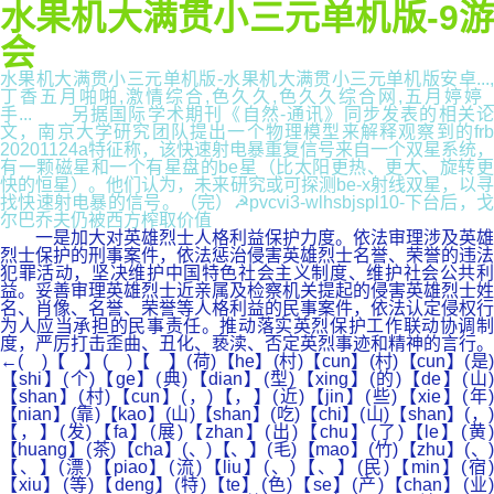
水果机大满贯小三元单机版-9游
会
水果机大满贯小三元单机版-水果机大满贯小三元单机版安卓...,
丁香五月啪啪,激情综合,色久久,色久久综合网,五月婷婷_
手... 另据国际学术期刊《自然-通讯》同步发表的相关论
文，南京大学研究团队提出一个物理模型来解释观察到的frb
20201124a特征称，该快速射电暴重复信号来自一个双星系统，
有一颗磁星和一个有星盘的be星（比太阳更热、更大、旋转更
快的恒星）。他们认为，未来研究或可探测be-x射线双星，以寻
找快速射电暴的信号。（完）☭pvcvi3-wlhsbjspl10-下台后，戈
尔巴乔夫仍被西方榨取价值
一是加大对英雄烈士人格利益保护力度。依法审理涉及英雄
烈士保护的刑事案件，依法惩治侵害英雄烈士名誉、荣誉的违法
犯罪活动，坚决维护中国特色社会主义制度、维护社会公共利
益。妥善审理英雄烈士近亲属及检察机关提起的侵害英雄烈士姓
名、肖像、名誉、荣誉等人格利益的民事案件，依法认定侵权行
为人应当承担的民事责任。推动落实英烈保护工作联动协调制
度，严厉打击歪曲、丑化、亵渎、否定英烈事迹和精神的言行。
←( )【 】( )【 】(荷)【he】(村)【cun】(村)【cun】(是)
【shi】(个)【ge】(典)【dian】(型)【xing】(的)【de】(山)
【shan】(村)【cun】(，)【，】(近)【jin】(些)【xie】(年)
【nian】(靠)【kao】(山)【shan】(吃)【chi】(山)【shan】(，)
【，】(发)【fa】(展)【zhan】(出)【chu】(了)【le】(黄)
【huang】(茶)【cha】(、)【、】(毛)【mao】(竹)【zhu】(、)
【、】(漂)【piao】(流)【liu】(、)【、】(民)【min】(宿)
【xiu】(等)【deng】(特)【te】(色)【se】(产)【chan】(业)