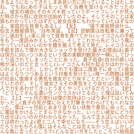
きるようになってきたしまあ良い方に向っていることはたしか
ね。でもねcあの子はもっと早く治療を受けるべきだったの
よ。彼女の場合cそのキズキ君っていうボーイフレンドが死ん
だ時点から既に症状が出始めていたのよ。そしてそのことは家
族もわかっていたはずだし彼女自身にもわかっていたはずなの
よ。家庭的な背景もあるし」【女】 “接下来我想说什么，
伯言大概能猜到。”吕布笑道。【足】翌朝僕は自転車に乗って
少し遠出をしc家に戻って昼食を食べてからcレイコさんの手紙
をもう一度読みかえしてみた。そしてこれから先どういう風に
やっていけばいいのかを腰を据えて考えて見た。レイコさんの
手紙を読んで僕が大きなショックを受けた最大の理由はc直子
は快方に向いつつあるという僕の楽観的観測が一瞬にしてひっ
くり返されてしまったことにあった。直子自身c自分の病いは
根が深いのだと言ったしcレイコさんも何か起るかはわからな
いわよといった。しかしそれでも僕は二度直子に会ってc彼女
はよくなりつつあるという印象を受けたしc唯一の問題は現実
の社会に復帰する勇気を彼女がとり戻すことだという風に思っ
ていたのだ。そして彼女さえその勇気をとり戻せばc我々は二
人で力をあわせてきっとうまくやっていけるだろうと。【史】
「どうしてそんな濃いサングラスかけてるの」と僕は訊いてみ
た。【上】一ヶ月の旅行は僕の気持はひっぱりあげてはくれな
かったしc直子の死が僕に与えた打撃をやわらげてもくれなか
った。僕は一ヶ月前とあまり変りない状態で東京に戻った。緑
に電話をかけることすらできなかった。いったい彼女にどう切
り出せばいいのかがわからなかった。なんて言えばいいのだ全
ては終わったよc君と二人で幸せになろ――そう言えばいいの
だろうかもちろん僕にはそんなことは言えなかった。しかしど
んな風に言ったところでcどんな言い方をしたところでc結局語