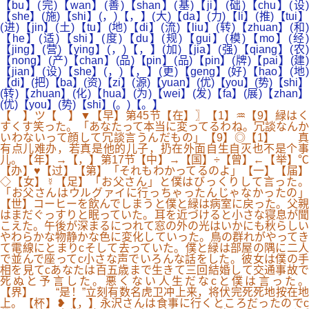
【bu】(完)【wan】(善)【shan】(基)【ji】(础)【chu】(设)
【she】(施)【shi】(，)【，】(大)【da】(力)【li】(推)【tui】
(进)【jin】(土)【tu】(地)【di】(流)【liu】(转)【zhuan】(和)
【he】(适)【shi】(度)【du】(规)【gui】(模)【mo】(经)
【jing】(营)【ying】(，)【，】(加)【jia】(强)【qiang】(农)
【nong】(产)【chan】(品)【pin】(品)【pin】(牌)【pai】(建)
【jian】(设)【she】(，)【，】(更)【geng】(好)【hao】(地)
【di】(把)【ba】(资)【zi】(源)【yuan】(优)【you】(势)【shi】
(转)【zhuan】(化)【hua】(为)【wei】(发)【fa】(展)【zhan】
(优)【you】(势)【shi】(。)【。】
【 】ツ【 】▼【早】第45节【在】〗【1】♒【9】緑はく
すくす笑った。「あなたって本当に変ってるわね。冗談なんか
いわないって顔して冗談言うんだもの」【9】◎【1】 真
有点儿难办，若真是他的儿子，扔在外面自生自灭也不是个事
儿。【年】→【，】第17节【中】→【国】÷【曾】←【举】℃
【办】♥【过】【第】「それもわかってるのよ」【一】【届】
◇【女】☿【足】「お父さん」と僕はびっくりして言った。
「お父さんはウルグァイに行っちゃったんじゃなかったの」
【世】コーヒーを飲んでしまうと僕と緑は病室に戻った。父親
はまだぐっすりと眠っていた。耳を近づけると小さな寝息が聞
こえた。午後が深まるにつれて窓の外の光はいかにも秋らしい
やわらかな物静かな色に変化していった。鳥の群れがやってき
て電線にとまりcそして去っていた。僕と緑は部屋の隅に二人
で並んで座ってc小さな声でいろんな話をした。彼女は僕の手
相を見てcあなたは百五歳まで生きて三回結婚して交通事故で
死ぬと予言した。悪くない人生だなcと僕は言った。
【界】 “是！”立刻有数名虎卫冲上来，将伏完死死地按在地
上。【杯】❥【，】永沢さんは食事に行くところだったのでc