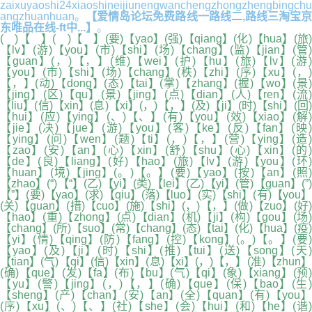
zaixuyaoshi24xiaoshineijiunengwanchengzhongzhengbingchu
angzhuanhuan。
【爱情岛论坛免费路线一路线二,路线三淘宝
东唯品在线-ft中...】
。
( )【 】( )【 】(要)【yao】(强)【qiang】(化)【hua】(旅)
【lv】(游)【you】(市)【shi】(场)【chang】(监)【jian】(管)
【guan】(，)【，】(维)【wei】(护)【hu】(旅)【lv】(游)
【you】(市)【shi】(场)【chang】(秩)【zhi】(序)【xu】(，)
【，】(动)【dong】(态)【tai】(掌)【zhang】(握)【wo】(景)
【jing】(区)【qu】(景)【jing】(点)【dian】(人)【ren】(流)
【liu】(信)【xin】(息)【xi】(，)【，】(及)【ji】(时)【shi】(回)
【hui】(应)【ying】(、)【、】(有)【you】(效)【xiao】(解)
【jie】(决)【jue】(游)【you】(客)【ke】(反)【fan】(映)
【ying】(问)【wen】(题)【ti】(，)【，】(营)【ying】(造)
【zao】(安)【an】(心)【xin】(舒)【shu】(心)【xin】(的)
【de】(良)【liang】(好)【hao】(旅)【lv】(游)【you】(环)
【huan】(境)【jing】(。)【。】(要)【yao】(按)【an】(照)
【zhao】(“)【“】(乙)【yi】(类)【lei】(乙)【yi】(管)【guan】(”)
【”】(要)【yao】(求)【qiu】(落)【luo】(实)【shi】(有)【you】
(关)【guan】(措)【cuo】(施)【shi】(，)【，】(做)【zuo】(好)
【hao】(重)【zhong】(点)【dian】(机)【ji】(构)【gou】(场)
【chang】(所)【suo】(常)【chang】(态)【tai】(化)【hua】(疫)
【yi】(情)【qing】(防)【fang】(控)【kong】(。)【。】(要)
【yao】(及)【ji】(时)【shi】(推)【tui】(送)【song】(天)
【tian】(气)【qi】(信)【xin】(息)【xi】(，)【，】(准)【zhun】
(确)【que】(发)【fa】(布)【bu】(气)【qi】(象)【xiang】(预)
【yu】(警)【jing】(，)【，】(确)【que】(保)【bao】(生)
【sheng】(产)【chan】(安)【an】(全)【quan】(有)【you】
(序)【xu】(、)【、】(社)【she】(会)【hui】(和)【he】(谐)