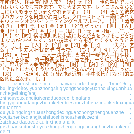
不能传达，还要专门派人来？【办】✯【2】「僕の手紙でよけ
ればいくらでも書きます。でも大丈夫です。レイコさんならど
こにいてもきっとうまくやれますよ」【0】┄【3】そして彼女
はバカラックを何曲か演奏した。クローストゥユー雨に濡れて
もウォークオンバイウェディングベルブルース。【1】「葡萄
好き」【年】☏【女】®【足】「どうだった」【世】【界】
◆【杯】℉【作】❅【为】─【目】∏╰☆╮≠→№←︵︶︹︺
【标】ツ【时】僕は原則的に小説にあとがきをつけることを好
まないがcおそらくこの小説はそれを必要とするだろうと思
う。【，】︻【人】※【们】♚【如】◆【此】 “夫君，怎
么了？”卞夫人担忧的看向曹操。【期】✘【盼】▽【着】
【这】●【一】 三人一路走来，却看到一群僧人手持棍棒，
拦在寺庙外面，将一群衙差挡在寺庙之外，一名班头站在寺庙
外，跟几名僧人争得面红耳赤。【时】〖【刻】☆【的】【到】
「でもとにかくそういうのが好きなんだね」と彼は言った。
【来】 说话间，战马已经冲到近前，手中长枪直取那打的最
凶的红脸汉子。【。】
jizhenshoudejinlai，haiyaofendechuqu。11yue19ri，
beijingxieheyiyuanzhengshiqiyongshougeyuanneixinguanhua
nzhegelibingfang，
zhihouyouxiangjiqiyongduogegelibingfang，
bingyiguodudaogezhuankefenbieshouzhibenzhuankedexingua
nhuanzhe。
duiyubingqingzhuanzhongdexinguanzhongzhenghuanzhe，
youjizhenkeqiangjiushiluoshishouzhenfuzezhi，
zaizhuandaogegeicujinxingqiangjiu。
gezhuankedousheyouzhongzhengbingchuanghuozhuankenei
deicu，