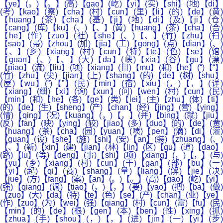
【ye】(。)【。】(高)【gao】(屹)【yi】(实)【shi】(地)【di】
(考)【kao】(察)【cha】(村)【cun】(里)【li】(的)【de】(黄)
【huang】(茶)【cha】(基)【ji】(地)【di】(及)【ji】(仓)
【cang】(库)【ku】(、)【、】(黄)【huang】(茶)【cha】(合)
【he】(作)【zuo】(社)【she】(、)【、】(竹)【zhu】(扫)
【sao】(帚)【zhou】(加)【jia】(工)【gong】(点)【dian】(、)
【、】(乡)【xiang】(村)【cun】(特)【te】(色)【se】(馆)
【guan】(、)【、】(大)【da】(峡)【xia】(谷)【gu】(漂)
【piao】(流)【liu】(项)【xiang】(目)【mu】(和)【he】(“)【“】
(竹)【zhu】(尖)【jian】(上)【shang】(的)【de】(树)【shu】
(屋)【wu】(”)【”】(民)【min】(宿)【xiu】(，)【，】(详)
【xiang】(细)【xi】(询)【xun】(问)【wen】(村)【cun】(民)
【min】(和)【he】(各)【ge】(类)【lei】(主)【zhu】(体)【ti】
(的)【de】(生)【sheng】(产)【chan】(经)【jing】(营)【ying】
(情)【qing】(况)【kuang】(，)【，】(并)【bing】(就)【jiu】
(反)【fan】(映)【ying】(较)【jiao】(多)【duo】(的)【de】(黄)
【huang】(茶)【cha】(园)【yuan】(喷)【pen】(滴)【di】(灌)
【guan】(设)【she】(施)【shi】(安)【an】(装)【zhuang】(、)
【、】(新)【xin】(建)【jian】(林)【lin】(区)【qu】(道)【dao】
(路)【lu】(等)【deng】(事)【shi】(项)【xiang】(，)【，】(与)
【yu】(乡)【xiang】(村)【cun】(干)【gan】(部)【bu】(一)
【yi】(起)【qi】(商)【shang】(量)【liang】(解)【jie】(决)
【jue】(方)【fang】(案)【an】(。)【。】(高)【gao】(屹)【yi】
(强)【qiang】(调)【tiao】(，)【，】(要)【yao】(把)【ba】(做)
【zuo】(大)【da】(特)【te】(色)【se】(产)【chan】(业)【ye】
(作)【zuo】(为)【wei】(强)【qiang】(村)【cun】(富)【fu】(民)
【min】(的)【de】(根)【gen】(本)【ben】(性)【xing】(抓)
【zhua】(手)【shou】(，)【，】(进)【jin】(一)【yi】(步)