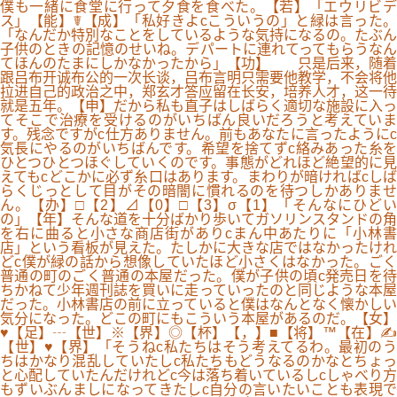
僕も一緒に食堂に行って夕食を食べた。【若】「エウリビデ
ス」【能】☤【成】「私好きよcこういうの」と緑は言った。
「なんだか特別なことをしているような気持になるの。たぶん
子供のときの記憶のせいね。デパートに連れてってもらうなん
てほんのたまにしかなかったから」【功】 只是后来，随着
跟吕布开诚布公的一次长谈，吕布言明只需要他教学，不会将他
拉进自己的政治之中，郑玄才答应留在长安，培养人才，这一待
就是五年。【申】だから私も直子はしばらく適切な施設に入っ
てそこで治療を受けるのがいちばん良いだろうと考えていま
す。残念ですがc仕方ありません。前もあなたに言ったようにc
気長にやるのがいちばんです。希望を捨てずc絡みあった糸を
ひとつひとつほぐしていくのです。事態がどれほど絶望的に見
えてもcどこかに必ず糸口はあります。まわりが暗ければcしば
らくじっとして目がその暗闇に慣れるのを待つしかありませ
ん。【办】□【2】⊿【0】□【3】σ【1】「そんなにひどい
の」【年】そんな道を十分ばかり歩いてガソリンスタンドの角
を右に曲ると小さな商店街がありcまん中あたりに「小林書
店」という看板が見えた。たしかに大きな店ではなかったけれ
どc僕が緑の話から想像していたほど小さくはなかった。ごく
普通の町のごく普通の本屋だった。僕が子供の頃c発売日を待
ちかねて少年週刊誌を買いに走っていったのと同じような本屋
だった。小林書店の前に立っていると僕はなんとなく懐かしい
気分になった。どこの町にもこういう本屋があるのだ。【女】
♥【足】┄【世】※【界】◎【杯】【，】■【将】™【在】✍
【世】♥【界】「そうねc私たちはそう考えてるわ。最初のう
ちはかなり混乱していたしc私たちもどうなるのかなとちょっ
と心配していたんだけれどc今は落ち着いているしcしゃべり方
もずいぶんましになってきたしc自分の言いたいことも表現で