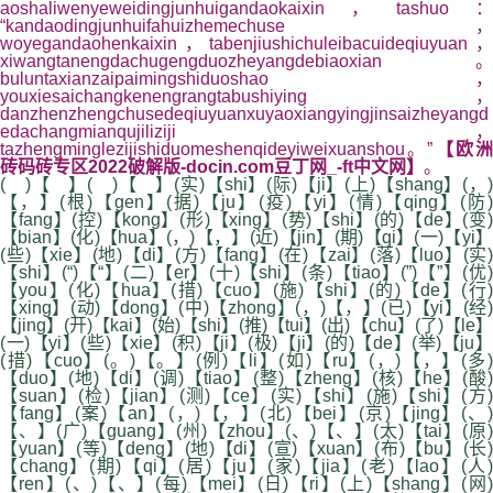
aoshaliwenyeweidingjunhuigandaokaixin，tashuo：
“kandaodingjunhuifahuizhemechuse，
woyegandaohenkaixin，tabenjiushichuleibacuideqiuyuan，
xiwangtanengdachugengduozheyangdebiaoxian。
buluntaxianzaipaimingshiduoshao，
youxiesaichangkenengrangtabushiying，
danzhenzhengchusedeqiuyuanxuyaoxiangyingjinsaizheyangd
edachangmianqujiliziji，
tazhengminglezijishiduomeshenqideyiweixuanshou。”
【欧
砖码砖专区2022破解版-docin.com豆丁网_-ft中文网】
。
( )【 】( )【 】(实)【shi】(际)【ji】(上)【shang】(，)
【，】(根)【gen】(据)【ju】(疫)【yi】(情)【qing】(防
【fang】(控)【kong】(形)【xing】(势)【shi】(的)【de】(变)
【bian】(化)【hua】(，)【，】(近)【jin】(期)【qi】(一)【yi】
(些)【xie】(地)【di】(方)【fang】(在)【zai】(落)【luo】(实)
【shi】(“)【“】(二)【er】(十)【shi】(条)【tiao】(”)【”】(优)
【you】(化)【hua】(措)【cuo】(施)【shi】(的)【de】(行)
【xing】(动)【dong】(中)【zhong】(，)【，】(已)【yi】(经)
【jing】(开)【kai】(始)【shi】(推)【tui】(出)【chu】(了)【le】
(一)【yi】(些)【xie】(积)【ji】(极)【ji】(的)【de】(举)【ju】
(措)【cuo】(。)【。】(例)【li】(如)【ru】(，)【，】(多)
【duo】(地)【di】(调)【tiao】(整)【zheng】(核)【he】(酸)
【suan】(检)【jian】(测)【ce】(实)【shi】(施)【shi】(方)
【fang】(案)【an】(，)【，】(北)【bei】(京)【jing】(、)
【、】(广)【guang】(州)【zhou】(、)【、】(太)【tai】(原)
【yuan】(等)【deng】(地)【di】(宣)【xuan】(布)【bu】(长)
【chang】(期)【qi】(居)【ju】(家)【jia】(老)【lao】(人)
【ren】(、)【、】(每)【mei】(日)【ri】(上)【shang】(网)