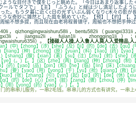
むような目付きで僕をじっと眺めた。「今日はあまり返事した
クールでタフで」【主】「ふうん」と緑は少し満足したよう
戻った。もう夕暮に近くc日の光ずいぶん弱くなりc木々の影が
ような奇妙に雑然とした庭を眺めていた。【预】│【约】【
周瑜不想多提，而且现在由老将程普镇守，周瑜也不想把手伸过
0li，qizhongjingwaishuru58li，bentu582li（guangxi331l
gxi3li，jiangsu2li，fujian1li，zhongqing1li）；dan
ingwaishuru635li）。
【操碰人人操,人人鲁人人莫人人爱精品,人人操
n】(中)【zhong】(涉)【she】(及)【ji】(的)【de】(去)【qu】(甲
【liang】(种)【zhong】(原)【yuan】(料)【liao】(药)【yao
上)【shang】(腺)【xian】(素)【su】(注)【zhu】(射)【she】(
ye】(。)【。】(这)【zhe】(两)【liang】(种)【zhong】(制)【zh
药)【yao】(品)【pin】(和)【he】(临)【lin】(床)【chuang】(
u】(要)【yao】(用)【yong】(于)【yu】(抢)【qiang】(救)【ji
kuo】(张)【zhang】(引)【yin】(起)【qi】(的)【de】(休)【xi
qi】(的)【de】(心)【xin】(脏)【zang】(骤)【zhou】(停)【ting
iu】(用)【yong】(药)【yao】(。)【。】
的串串儿服务，一串2毛钱。串串儿的方式也有讲究，一串上4