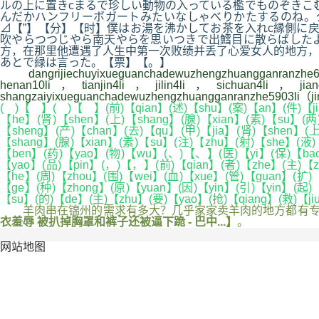
ルの上に置きcまるで珍しい動物の入っている檻でものぞきこ
んだかハンフリーボガートみたいなしゃべりかたするのね。
⊿【”】【分】【时】僕はお湯を沸かしてお茶を入れc縁側に
吹やらつつじやら南天やらを思いつきで出鱈目に散らばした
方，在那里他遭遇了人生中第一次败绩并丢了心爱女人的地方，
あとで緑は言った。【票】【。】
dangrijiechuyixueguanchadewuzhengzhuangganranzhe64
henan10li，tianjin4li，jilin4li，sichuan4li，jian
shangzaiyixueguanchadewuzhengzhuangganranzhe5903li（j
( )【 】( )【 】(前)【qian】(述)【shu】(案)【an】(件)【jia
【he】(肾)【shen】(上)【shang】(腺)【xian】(素)【su】(两)
【sheng】(产)【chan】(去)【qu】(甲)【jia】(肾)【shen】(
【shang】(腺)【xian】(素)【su】(注)【zhu】(射)【she】(液)【
【ben】(药)【yao】(物)【wu】(、)【、】(医)【yi】(保)【bao】(
【yao】(品)【pin】(，)【，】(前)【qian】(者)【zhe】(主)【zh
【he】(周)【zhou】(围)【wei】(血)【xue】(管)【guan】(扩)【
【ge】(种)【zhong】(原)【yuan】(因)【yin】(引)【yin】(起)【
【su】(的)【de】(主)【zhu】(要)【yao】(抢)【qiang】(救)【j
羊肉串在锦州的需求有多大？几乎家家卖羊肉的地方都有专门
衣羞辱 被扒掉胸罩和裤子还被逼下跪 - 巴中...】
。
网站地图