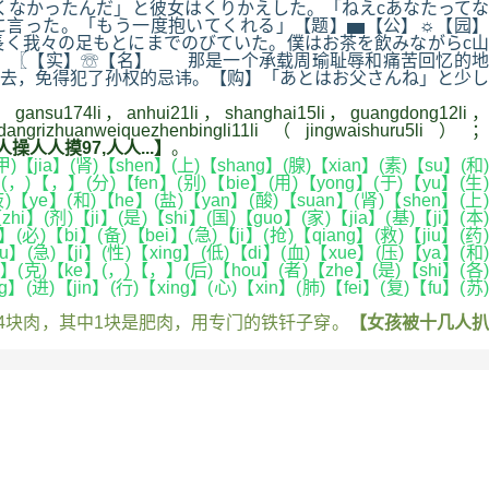
くなかったんだ」と彼女はくりかえした。「ねえcあなたってな
に言った。「もう一度抱いてくれる」【题】▅【公】☼【园】
長く我々の足もとにまでのびていた。僕はお茶を飲みながらc山
、】〖【实】☏【名】 那是一个承载周瑜耻辱和痛苦回忆的地
去，免得犯了孙权的忌讳。【购】「あとはお父さんね」と少し
i，gansu174li，anhui21li，shanghai15li，guangdong12li，
grizhuanweiquezhenbingli11li（jingwaishuru5li）；
人人摸97,人人...】
。
)【jia】(肾)【shen】(上)【shang】(腺)【xian】(素)【su】(和)
】(，)【，】(分)【fen】(别)【bie】(用)【yong】(于)【yu】(生)
液)【ye】(和)【he】(盐)【yan】(酸)【suan】(肾)【shen】(上)
i】(剂)【ji】(是)【shi】(国)【guo】(家)【jia】(基)【ji】(本)
必)【bi】(备)【bei】(急)【ji】(抢)【qiang】(救)【jiu】(药)
u】(急)【ji】(性)【xing】(低)【di】(血)【xue】(压)【ya】(和)
u】(克)【ke】(，)【，】(后)【hou】(者)【zhe】(是)【shi】(各)
】(进)【jin】(行)【xing】(心)【xin】(肺)【fei】(复)【fu】(苏)
块肉，其中1块是肥肉，用专门的铁钎子穿。
【女孩被十几人