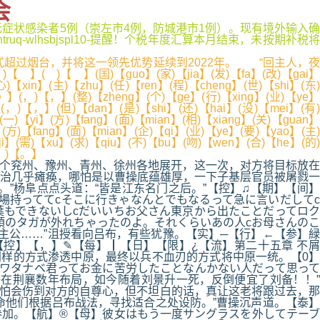
会
外输入无症状感染者5例（崇左市4例，防城港市1例）。现有境外输入确
-wlhsbjspl10-提醒！个税年度汇算本月结束，未按期补税将
式超过烟台，并将这一领先优势延续到2022年。 “回主人，夜
 】(国)【guo】(家)【jia】(发)【fa】(改)【gai】
心)【xin】(主)【zhu】(任)【ren】(程)【cheng】(世)【shi】(东)
》】(，)【，】(整)【zheng】(个)【ge】(行)【xing】(业)【ye】
】(，)【，】(但)【dan】(是)【shi】(还)【hai】(没)【mei】(有)
一)【yi】(方)【fang】(面)【mian】(相)【xiang】(关)【guan】
(方)【fang】(面)【mian】(企)【qi】(业)【ye】(要)【yao】(主)
ji】(需)【xu】(求)【qiu】(不)【bu】(吻)【wen】(合)【he】(的)
(。)【。】
个兖州、豫州、青州、徐州各地展开，这一次，对方将目标放在
治几乎瘫痪，哪怕是以曹操底蕴雄厚，一下子基层官员被屠戮一
”杨阜点点头道：“皆是江东名门之后。”【控】♫【期】【间】
場持っててcそこに行きゃなんとでもなるって急に言いだしてc
葉もできないしcだいいちお父さん東京から出たことだってロク
頭のタガが外れちゃったのよ。それくらいあの人cお母さんのこ
主公……”沮授看向吕布，有些犹豫。【实】─【行】←【参】緑
控】【，】✎【每】┃【日】【限】¿【流】第二十五章 不屑
样的方式渗透中原，最终以兵不血刃的方式将中原一统。【0】
cワタナベ君ってお金に苦労したことなんかない人だって思って
在荆襄数年布局，如今随着刘景升一死，反倒便宜了刘备！！”
怕会伤到对方的自尊心，但不坦白的话，真让这老将跟过去，那
命他们根据吕布战法，寻找适合之处设防。”曹操沉声道。【泰】
加。【航】®【母】彼女はもう一度サングラスを外してテーブ