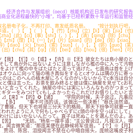
... 经济合作与发展组织（oecd）核能机构近日发布的研究报告
而商业化进程最快的“小堆”，均基于已经积累数十年运行和监管经
录取名册电子化，不再打印、寄发纸质名册。 “按计划执行吧，
( )【 】(竹)【zhu】(立)【li】(家)【jia】(也)
【zha】(此)【ci】(事)【shi】(，)【，】(清)【qing】(除)【chu】
zhi】(理)【li】(一)【yi】(片)【pian】(的)【de】(效)【xiao】
导)【dao】(火)【huo】(索)【suo】(，)【，】(郭)【guo】(某
】(出)【chu】(其)【qi】(背)【bei】(后)【hou】(很)【hen】(可)
ツ【我】【们】☉【或】◐【许】※【无】彼女たちは鳥小屋のと
そして鳥が外に出ないように注意しながら檻の中に入って汚物
ねをよけて檻の中をばたばたと走って逃げた。七面鳥は首を上げ
はオウムに向って猫の鳴き真似をするとcオウムは隅の方に寄っ
たのはこのへんの植木屋にろくなのがいないからでc本当は自分
cと僕は言った。お茶を飲み終ると彼は僕に納屋を見せてcお礼
いと言ってくれた。納屋の中には実にいろんなものがつまって
ギターをみつけてcもしよかったらこれだけお借りしたいと言
】⊿【来】≈【的】✪【诸】 “学院的时候，夫子说过，凡事应
。【多】 “事不可违的话，该做出一些决断！”蔡氏淡然道。
了曹操，但天下也将是三分天下的格局，那天下纷争可就要一直
われたように人で何もしゃべらずにc頭の中を空っぽにして」
わけにはいかないんだって。直子は死ぬことを選んだのよ。あ
【苦】 “无妨。”杨阜一摆手道：“主公曾说过，凡我汉人，哪
，闻言微笑道：“那庞某便在此静候将军佳音。”【个】※【月】
，贾诩、陈宫、沮授闻言不禁在心中暗自摇头，庞统这嘴皮子利