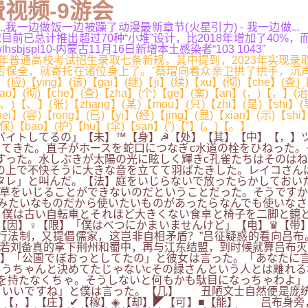
视频-9游会
..,我一边做饭一边被躁了动漫最新章节(火星引力) - 我一边做
已总计推出超过70种“小堆”设计，比2018年增加了40%，
jspl10-内蒙古11月16日新增本土感染者“103 1043”
3年普通高校考试招生录取七条新规，其中提到，2023年实现
寄托在诸位身上了。”蔡瑁向着众亲卫拱了拱手，沉声道。( )【 】
(应)【ying】(该)【gai】(继)【ji】(续)【xu】(彻)【che】(查)
o】(彻)【che】(查)【zha】(个)【ge】(案)【an】(，)【，】(治)【
、)【、】(张)【zhang】(某)【mou】(只)【zhi】(是)【shi】(
i】(容)【rong】(已)【yi】(经)【jing】(显)【xian】(示)【shi
】(保)【bao】(护)【hu】(伞)【san】(”)【”】(。)【。】
バイトしてるの」【未】™【身】☭【处】【其】【中】【，】
てきた。直子がホースを蛇口につなぎc水道の栓をひねった。
すった。水しぶきが太陽の光に眩しく輝きc孔雀たちはそのは
の上で不快そうに大きな音を立てて羽ばたきした。レイコさん
ソタレ」と叫んだ。【法】庭をいじらないで放ったらかしておい
草をいじることができないのだということだった。そうですか
みたいなものだから使いたいものがあったらなんでも使いなさ
僕は古い自転車とそれほど大きくない食卓と椅子を二脚と鏡と
【因】♀【限】「僕はべつにかまいませんけど」【电】♛【带
行法制，又提倡儒家，这岂非自相矛盾？”吕征疑惑的看向吕布
若刘备真的拿下荆州和蜀中，再与江东结盟，到时候就算吕布灭
】「公園でぼおっとしてたの」と彼女は言った。「あなたに言
うちゃんと決めてたじゃないcその緑さんという人とは離れる
を持たなくちゃ。そうしないと何もかも駄目になっちゃわよ」
「いいですね」と僕は言った。【几】 丑陋文士自然便是庞统
」【，】【庄】✔【稼】◈【却】◤【可】■【能】 吕布身旁