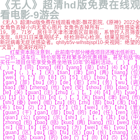
《无人》超清hd版免费在线观
看电影-9游会
《无人》超清hd版免费在线观看电影-飘花影院,《原神》2022全
女角色去掉小内无爱心图片 女角色去掉所有... 阳性感染者
19，男，71岁，居住于天津市津南区双新街，系管控人员筛查
发现，8月31日采集咽拭子，经检测中心检测，结果呈阳性，为
新冠病毒无症状感染者。qhllyb5v-wlhsbjspl10-央视网：绝望的
“文盲”，能演好戏吗？
红星资本局注意到，此前南宁部分楼盘项目还推出低折扣、
一口价、送车位、特价房等花样繁多的优惠措施，甚至包括“购
买任一项目住宅享受免费坐地铁10年”的福利活动。( )【 】
( )【 】(同)【tong】(样)【yang】(是)【shi】(4)【4】(月)
【yue】(，)【，】(天)【tian】(津)【jin】(两)【liang】(位)
【wei】(“)【“】(8)【8】(5)【5】(后)【hou】(”)【”】(干)
【gan】(部)【bu】(的)【de】(职)【zhi】(务)【wu】(调)
【tiao】(整)【zheng】(也)【ye】(受)【shou】(到)【dao】(了)
【le】(关)【guan】(注)【zhu】(。)【。】(4)【4】(月)【yue】
(1)【1】(1)【1】(日)【ri】(，)【，】(天)【tian】(津)【jin】(市)
【shi】(委)【wei】(组)【zu】(织)【zhi】(部)【bu】(发)【fa】
(布)【bu】(2)【2】(7)【7】(位)【wei】(市)【shi】(管
【guan】(干)【gan】(部)【bu】(的)【de】(任)【ren】(前)
【qian】(公)【gong】(示)【shi】(，)【，】(其)【qi】(中)
【zhong】(包)【bao】(括)【kuo】(两)【liang】(位)【wei】(拟)
【ni】(提)【ti】(名)【ming】(为)【wei】(有)【you】(关)
【guan】(区)【qu】(副)【fu】(区)【qu】(长)【chang】(人)
【ren】(选)【xuan】(的)【de】(“)【“】(8)【8】(5)【5】(后)