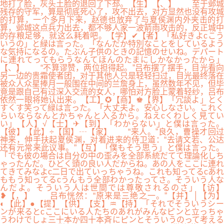
地打了脸，灰头土脸的退回了下邳。【生】【、】 至于邺城
残存的守军，算是彻底死心了，攻不出去，对方显然也没有攻城
的打算，一个多月下来，赵德也放弃了与夏侯渊内外夹击的打
算，邺城这点兵力出去，都不够人家一波箭雨攻击的，反正城中
的存粮足够，就这么耗着吧。【学】✔【者】「私好きよcこう
いうの」と緑は言った。「なんだか特別なことをしているよう
な気持になるの。たぶん子供のときの記憶のせいね。デパート
に連れてってもらうなんてほんのたまにしかなかったから」
【、】 “不算谬赞，两位担得起。”吕布摆了摆手，目光看向
另一边的贵霜使者团，对于其他人只是轻轻扫过，目光最终落在
被众人众星捧月一般围在中间的兰詹身上，虽然数年不见，但毕
竟是跟自己有过深入交流的女人，哪怕对方脸上蒙着轻纱，吕布
依然一眼将她认出来。【工】✪【商】♚【界】「冗談よ」とく
すくす笑って緑は言った。「大丈夫よ。安心しなさい。これく
らいならなんとかちゃんと入るから。ねえcくわしく見てい
い」【人】√【士】✈【到】「わからない」と僕は言った。
【彼】【此】÷【国】┄【家】 “来人。”良久，曹操才回过
神来，伸手扶起夏侯渊，对着进来的侍卫道：“去请文若、公达
还有元常来此议事。”【互】「僕もそう思う」と僕は言った。
「でも彼の場合は自分の中の歪みを全部系統だてて理論化しち
ゃったんだ。ひどく頭の良い人だからね。あの人をここに連れ
てきてみなよc二日で出ていっちゃうね。これも知ってるcあれ
ももう知ってるcうんもう全部わかったってさ。そういう人な
んだよ。そういう人は世間では尊敬されるのさ」【访】
❥【，】 吕布恍然：“原来是三绝之一。”【并】│【为】
◐【此】●【提】【供】【支】♒【持】「それでそういうシー
ンが来るとcここにいる人たちのあれがみんなピンと立っちゃ
うわけでしょ三十本か四十本斉にピンとそういうのって考える