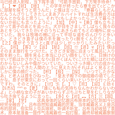
马已经进入射程，当下挥手道：“弓箭手放箭，下方弩手待命！”
【，】❤【就】【增】「この学年が終ったら寮を出てcどこか
に部屋を探そうと思うんだ」と僕は言った。「寮暮らしもだん
だんうんざりしてきたしcまあアルバイトすれば生活費の方は
なんとかなると思うし。それでcもしよかったら二人で暮らさ
ないか前にも言ったように」【加】【中】≈【美】僕も立ち上
がって直子のあとを追った。犬が目をさましてしばらく我々の
あとをついてきたがcそのうちにあきらめてもとの場所に戻っ
ていた。我々は牧場の柵に沿って平坦な道をのんびりと歩い
た。ときどき直子は僕の手を握ったりc腕をくんだりした。
【之】僕がそう言うとc直子は少しがっかりしたみたいだっ
た。【间】【客】ツ【运】【航】【班】☏【进】☣【行】僕は
そのまま旅行をつづけた。ときどき安宿に泊まって風呂に入り
髭を剃った。鏡を見ると本当にひどい顔をしていた。日焼けの
せいで肌はかさかさになりc目がくぼんでcこけた頬にはわけの
わからないしみや傷がついていた。ついさっき暗い穴の底から
這いあがってきた人間のとうに見えたがcそれはよく見るとた
しかに僕の顔だった。【积】【极】┄【探】「いつでしたかな
あ」と老人は首をひねった。「皇太子殿下の御成婚の頃でした
かな。息子が東京におって一回くらい来いというから行ったん
ですわ。そのときに」【讨】卐【，】▽【欢】【迎】￡劲￠
【§杰§】^*^ゃ【更】「誰にも私の気持ちなんかわからないわ
よ」と小柄な女の子があいかわらずぷちぷちと草をむしりなが
ら吐き捨てるように言った。【多】☪【对】︻【方】⌘【国】
┄【家】【学】 这具身体的记忆跟吕布原本的记忆到如今已
经完全融合了，吕布自然知道臧霸的厉害，当年臧霸名义上是吕
布的部将，但实际上屯兵琅邪，听调不听宣，吕布当初收拾了袁
术，原本是准备一鼓作气连臧霸也一起打服，最终却被臧霸狠狠