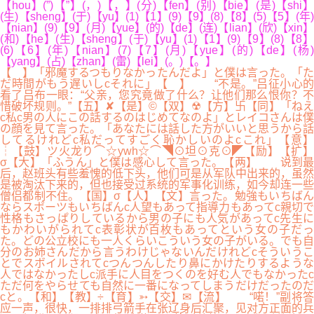
【hou】(”)【”】(，)【，】(分)【fen】(别)【bie】(是)【shi】
(生)【sheng】(于)【yu】(1)【1】(9)【9】(8)【8】(5)【5】(年)
【nian】(9)【9】(月)【yue】(的)【de】(连)【lian】(欣)【xin】
(和)【he】(生)【sheng】(于)【yu】(1)【1】(9)【9】(8)【8】
(6)【6】(年)【nian】(7)【7】(月)【yue】(的)【de】(杨)
【yang】(占)【zhan】(雷)【lei】(。)【。】
【 】「邪魔するつもりなかったんだよ」と僕は言った。「た
だ時間がもう遅いしcそれに」【 】 “不是。”吕征小心的
看了吕布一眼：“父亲，您究竟做了什么？让他们那么恨你？不
惜破坏规则。”【五】✘【是】©【双】☢【方】卐【同】「ねえ
c私c男の人にこの話するのはじめてなのよ」とレイコさんは僕
の顔を見て言った。「あなたには話した方がいいと思うから話
してるけれどc私だってすごく恥かしいのよcこれ」【意】
┆【鼓】ツ火龙り⌒☆ywh☆⌒◥⊙坦⊙克⊙◤【励】【扩】
σ【大】「ふうん」と僕は感心して言った。【两】 说到最
后，赵班头有些羞愧的低下头，他们可是从军队中出来的，虽然
是被淘汰下来的，但也接受过系统的军事化训练，如今却连一些
僧侣都制不住。【国】σ【人】【文】言った。勉強もいちばん
ならスポーツもいちばんc人望もあって指導力もあってc親切で
性格もさっぱりしているから男の子にも人気があってc先生に
もかわいがられてc表彰状が百枚もあってという女の子だっ
た。どの公立校にも一人くらいこういう女の子がいる。でも自
分のお姉さんだから言うわけじゃないんだけれどcそういうこ
とでスボイルされてcつんつんしたり鼻にかけたりするような
人ではなかったしc派手に人目をつくのを好む人でもなかったc
ただ何をやらせても自然に一番になってしまうだけだったのだ
cと。【和】【教】÷【育】➳【交】✉【流】 “喏！”副将答
应一声，很快，一排排弓箭手在张辽身后汇聚，见对方正面的兵