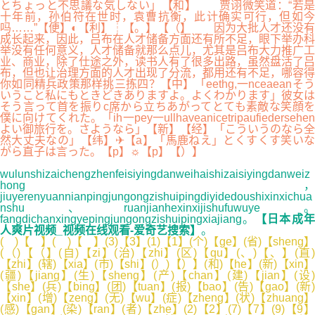
とちょっと不思議な気しない」【和】 贾诩微笑道：“若是
十年前，孙伯符在世时，袁曹抗衡，此计确实可行，但如今
吗……”【便】◐【利】┆【。】【（】 因为大批人才还没有
成长起来，因此，吕布在人才储备方面还有所不足，眼下举办科
举没有任何意义，人才储备就那么点儿，尤其是吕布大力推广工
业、商业，除了仕途之外，读书人有了很多出路，虽然盘活了吕
布，但也让治理方面的人才出现了分流，都用还有不足，哪容得
你如同精兵政策那样挑三拣四？【中】「eethg,一nceaeanそう
いうこと私にもときどきありますよ。よくわかります」彼女は
そう言って首を振りc席から立ちあがってとても素敵な笑顔を
僕に向けてくれた。「ih一pey一ullhaveanicetripaufiedersehen
よい御旅行を。さようなら」【新】【经】「こういうのなら全
然大丈夫なの」【纬】✈【a】「馬鹿ねえ」とくすくす笑いな
がら直子は言った。【p】☼【p】【）】
wulunshizaichengzhenfeisiyingdanweihaishizaisiyingdanweiz
hong，
jiuyerenyuannianpingjungongzishuipingdiyidedoushixinxichua
nshu、ruanjianhexinxijishufuwuye。
fangdichanxingyepingjungongzishuipingxiajiang。
【日本成
人爽片视频_视频在线观看-爱奇艺搜索】
。
( )【 】( )【 】(3)【3】(1)【1】(个)【ge】(省)【sheng】
(（)【（】(自)【zi】(治)【zhi】(区)【qu】(、)【、】(直)
【zhi】(辖)【xia】(市)【shi】(）)【）】(和)【he】(新)【xin】
(疆)【jiang】(生)【sheng】(产)【chan】(建)【jian】(设)
【she】(兵)【bing】(团)【tuan】(报)【bao】(告)【gao】(新)
【xin】(增)【zeng】(无)【wu】(症)【zheng】(状)【zhuang】
(感)【gan】(染)【ran】(者)【zhe】(2)【2】(7)【7】(9)【9】