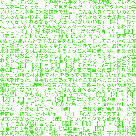
た。そしてバスローブの裾から手を入れて僕の勃起しているペ
ニスを手にとった。そして息を呑んだ。「ねえcワタナベ君c悪
いけどこれ本当に冗談抜きで駄目。こんな大きくて固いのとて
も入らんないわよ。嫌だ」【研】「それからマッチがあったら
持ってきてくれるなるべく大きいのがいいわね」【学】「ねっ
cここにいる人たちがみんなマスターベーションしてるわけシ
コシコって」と緑は寮の建物を見上げながら言った。【旅】
「売ることにしたのよ」と緑はぽつんと言った。「お店売って
c私とお姉さんとでそのお金をわけるの。そしてこれからは誰
に保護されることもなく身ひとつで生きていくの。お姉さんは
来年結婚してc私はあと三年ちょっと大学に通うの。まあそれ
くらいのお金にはなるでしょう。アルバイトもするし。店が売
れたらどこかにアパートを借りてお姉さんと二人でしばらく暮
すわ」【行】【发】♒【展】【报】それから二c三日c僕は吉祥
寺の町で少しずつ雑貨を買い揃えc家で簡単な食事を作りはじ
めた。近所の材木店で材木を買って切断してもらいcそれで勉
強机を作った。食事もとりあえずはそこで食べることにした。
棚も作ったしc調味料も買い揃えた。生後半年くらいの雌の白
猫は僕になついてcうちでごはんを食べるようになった。僕は
その猫に「かもめ」という名前をつけた。【告】【2】σ【0】
【2】¡【1】♒【》】︻【总】直子はしばらく僕の言ったこと
について考えていた。「その人c私よりずっと頭がおかしいと
思うわ」と彼女は言った。【结】 曹操没有理会刘协，冷然
看向虎卫统领：“还不执行！”【为】「心から信じますよ」と僕
は笑いながら言った。【课】「どうcワインでも飲まない」と
レイコさんが僕に言った。【程】☉【化】【、】√【经】「そ
う言われても困るんだよ」と僕は言った。【费】 刚刚新婚
不久的赵云再度被派上战场，毕竟他对辽东最熟，不过赵云也只