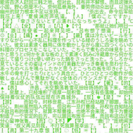
能将百济人赶回三韩之地，但对此，吕布并不解恨，而且这弹丸
小国，野心倒是不小，奈何孤悬海外，要劳师动众出征，以当初
幽州的财力根本不足以支持。【、】 “杀出去，命令后军给
我压上来！”夏侯渊厉声吼道。【人】「僕のことですか」
【才】「傘ささないとずぶ濡れになっちゃうよ」【、】℃
【安】△【全】【等】♫【几】❥【个】 “那就让她们明日一
早，跟江东使者一起来拜见吧。”吕布想了想道。【行】
⊙【业】¡【痛】●【点】®【。】【最】僕は冷たいビールをす
すりながら一心不乱に料理を作っている緑のうしろ姿を眺めて
いた。彼女は素速く器用に体を動かしながら度に四つくらいの
料理のプロセスをこなしていた。こちらで煮ものの味見をした
かと思うとc何かをまな板の上で素速く刻みc冷蔵庫から何かを
出して盛りつけc使い終わった鍋をさっと洗った。うしろから
見ているとその姿はインドの打楽器だがっき奏者を思わせた。
あっちのベルを鳴らしたかと思うとこっちの板を叩きcそして
水牛の骨を打ったりcという具合だ。ひとつひとつの動作が俊
敏しゅんびんで無駄がなくc全体のバランスがすごく良かっ
た。僕は感心してそれを眺めていた。【显】✔【著】÷【的】
▲【表】 许昌，天空飘荡着雪花纷纷扬扬的落下来，地面
上，房屋上，已经堆积了很厚一层积雪，一支有些落魄，却始终
保持着仪仗的队伍出现在许昌城外。【现】♚【是】™【“】
【游】 而如今，时移世易，江东孙权已经站稳了脚跟，军民
归心，荆州虽然陷入内乱，但吕布一旦打曹操，孙权在自知陆战
不敌吕布的情况下，就算不帮曹操，也绝不会来攻，等于为曹操
制造了一个安定的后方，可以跟吕布放手一搏，而吕布这边还要
分心留神张鲁。【而】◎【不】◤【学】 “鹿门？”庞统闻言
笑道：“叔父再见到我，不打死我算是幸运了。”【、】♂【价】
┃【高】第二十九章 恨【质】☁【低】♒【”】 庞统目光一