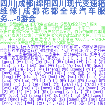
四川|成都|绵阳四川现代变速箱
维修|成都花都全球汽车服
务...-9游会
四川|成都|绵阳四川现代变速箱维修|成都花都全球汽车服务...,十
宗罪.1_第五卷 变态色魔_第二十四章 囚禁... - 十宗罪(... 而
根据广东电信公司今年2月发布的信息显示，作为中国电信集团
最大的省级分公司，广东电信服务的党政军政企客户、上市公
司、中小企业、家庭及个人客户规模达7800万。●nllte3-
wlhsbjspl10-新疆乌鲁木齐新增12个高风险区
祁奚女儿要入学的学校已经显示“红色预警”，这就意味着顺
位靠后的生源被录取的可能性很小。“我们的对口小学，之前是
一表生、二表生都能进的，三表生有一部分会被分流。但今年说
不定二表生都要被调剂的。”祁奚说。( )【 】( )【 】(公)
【gong】(开)【kai】(报)【bao】(道)【dao】(显)【xian】(示)
【shi】(，)【，】(就)【jiu】(在)【zai】(五)【wu】(角)【jiao】
(大)【da】(楼)【lou】(声)【sheng】(称)【cheng】(“)【“】(美)
【mei】(国)【guo】(为)【wei】(两)【liang】(国)【guo】(防)
【fang】(长)【chang】(会)【hui】(晤)【wu】(做)【zuo】(出)
【chu】(努)【nu】(力)【li】(”)【”】(的)【de】(同)【tong】(时)
【shi】(，)【，】(台)【tai】(湾)【wan】(防)【fang】(务)
【wu】(部)【bu】(门)【men】(官)【guan】(员)【yuan】(2)
【2】(5)【5】(日)【ri】(称)【cheng】(，)【，】(美)【mei】
(国)【guo】(政)【zheng】(府)【fu】(经)【jing】(总)【zong】
(统)【tong】(提)【ti】(用)【yong】(权)【quan】(渠)【qu】(道)
【dao】(对)【dui】(台)【tai】(武)【wu】(器)【qi】(援)