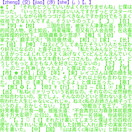
【zheng】(交)【jiao】(涉)【she】(。)【。】
◈【 】「それもどうしていいかよくわかりませんね」と僕は
言った。「いったいどうすればいいんですかずっとマスターペ
ーションしながら待ちつづけるべきなんですか自分でもうまく
収拾できないんですよ。そういうのって」【 】〗【在】
™【学】✯【校】 三国在后世，被天下人津津乐道，数不尽
的风流人物，名士如云，将星璀璨，但又有几人会去想，在这看
似辉煌的时代下，却隐藏着多少悲凉？【推】♋【动】 “丧
家之犬，翻手可灭！”陈珪傲然道。【和】◎【家】→【长】
➳【追】┃【捧】「ねえcどうしてあなたそういう人たちばか
り好きになるの」と直子は言った。「私たちみんなどこかでね
じまがってcよじれてcうまく泳げなくてcどんどん沈んでいく
人間なのよ。私もキズキ君もレイコさんも。みんなそうよ。ど
うしてもっとまともな人を好きにならないの」【下】【，】
「このニヶ月淋しかったよ」と僕は言った。【研】【学】
【市】♚【场】¡【近】【年】◐【来】レイコさんは僕の顔を見
てc唇の端を曲げて笑った。そしてそれ以上何も言わなかっ
た。【急】☆【速】「とってるよ」と僕は言った。【膨】
™【胀】✪【，】【但】☤【行】↑【业】─【乱】ⓐ【象】✌
【丛】「私ねcミドリっていう名前なの。それなのに全然緑色
が似合わないの。変でしょ。そんなのひどいと思わないまるで
呪われた人生じゃないcこれじゃ。ねえc私のお姉さん桃子って
いうのよ。おかしくない」【生】 “你都当了女王了。”吕布
好笑着看了兰詹一眼，摇摇头道：“不会真的以为靠身体就能换
来十万大军吧？公归公，私归私，作为一名领袖，你该明白这
点。”【。】♡【《】それだけ書いてしまうと僕はその四枚の
便せんをきれいに畳んで用意した封筒に入れc直子の実家の住
所を書いた。【中】【国】「山は高くc海は深い」と緑は言っ