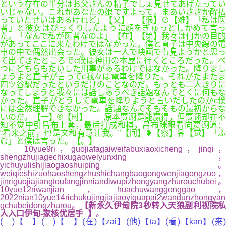
という存在の半分はお父さんの精子でしょ見せてあげたってい
いじゃない。これがあなたの娘ですよって。まあいささか酔払
っていたせいはあるけれど」【又】┄【很】⊙【难】「私は医
者」と彼女はびっくりしたように顔をぎゅっとしかめて言っ
た。「なんで私が医者なのよ」【在】【第】我々は何かの目的
があってここに来たわけではなかった。僕と直子は中央線の電
車の中で偶然出会った。彼女は一人で映画でも見ようかと思っ
て出てきたところでc僕は神田の本屋に行くところだった。べ
つにどちらもたいした用事があるわけではなかった。降りまし
ょうよと直子が言ってc我々は電車を降りた。それがたまたま
四ツ谷駅だったというだけのことなのだ。もっとも二人きりに
なってしまうと我々には話しあうべき話題なんてとくに何もな
かった。直子がどうして電車を降りようと言いだしたのかc僕
には全然理解できなかった。話題なんてそもそもの最初からな
いのだ。【一】®【时】 原本贾诩是能赢得，但贾诩却在不
知不觉中引吕布上套，最后打成和棋，吕布眯眼看向贾诩道：
“看来之前，也是文和有意让我。”【间】❥【察】유【觉】「ふ
む」と僕は言った。【。】
10yue9ri，guojiafagaiweifabuxiaoxicheng，jinqi，
shengzhujiagechixugaoweiyunxing，
yichuyulishijiaogaoshuiping。
weiqieshizuohaoshengzhushichangbaogongwenjiagongzuo，
jinriguojiajiangtoufangjinniandiwupizhongyangzhurouchubei。
10yue12riwanjian，huachuwanggonggao，
2022nian10yue14richukujingjiajiaoyiguapai2wandunzhongyan
gchubeidongzhurou。
【新永久伊甸院3秒转入天狼副利视院
人入口伊甸-家核优居手_】
。
( )【 】( )【 】(在)【zai】(他)【ta】(看)【kan】(来)