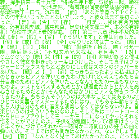
转，挥手招来一名士兵道：“将杨任押上来，与杨伯一起，跪在
城前。”【，】 “你也走吧。”看着转眼间变得空荡荡的巷子，
蔡瑁深吸了一口气，沉声道。【而】「あなた楽器って少くとも
この何年かいじったことないでしょう」と彼女はまず最初にい
った。【是】☠【否】▽【存】 “可是……我还有两万精
锐，还有襄阳坚城，城中粮草，足矣让我支撑三年，未必没有转
机！”蔡瑁在这点上看的很重。【在】第三十六章 措手不及的决
战【虚】≈【假】√【宣】「そう思います」と僕は同意した。
【传】♛【或】◎【安】【全】cキウリcと彼は言った。【隐】
❥【患】【等】【相】 “哦？”蒯越抬了抬头，瞟了张允一
眼，随后摇头道：“不知文承兄来找我，有何事？”【对】
⊙△⊙⊙▽⊙【隐】⌘【性】◈【的】【问】射精が終ると僕は
やさしく彼女を抱きcもう一度口づけした。そして直子はブラ
ジャーとブラウスをもとどおりにしc僕はズボンのジッパーを
あげた。【题】⊿【，】【消】さっきも言ったように私は四つ
のときからピアノを弾いてきたわけだけれどc考えてみたら自
分自身のためにピアノを弾いたことなんてただの一度もなかっ
たのよ。テストをパスするためとかc課題曲だからとか人を感
心させるためだとかcそんなためばかりにピアノを弾きつづけ
てきたのよ。もちろんそういうのは大事なことではあるのよc
ひとつの楽器をマスターするためにはね。でもある年齢をすぎ
たら人は自分のために音楽を演奏しなくてはならないのよ。音
楽というのはそういうものなのよ。そして私はエリートコース
からドロップアウトして三十一か三十二になってやっとそれを
悟ることができたのよ。子供を幼稚園にやってc家事はさっさ
と早くかたづけてcそれから一時間か二時間自分の好きの曲を
弾いたの。そこまでは何も問題はなかったわ。ないでしょう」
【费】【者】「なんとなく見せてあげたかったのよ。だって私