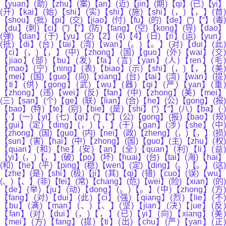
【yuan】(助)【zhu】(案)【an】(近)【jin】(期)【qi】(已)【yi】
(开)【kai】(始)【shi】(实)【shi】(施)【shi】(，)【，】(首)
【shou】(批)【pi】(交)【jiao】(付)【fu】(的)【de】(“)【“】(毒)
【du】(刺)【ci】(”)【”】(防)【fang】(空)【kong】(导)【dao】
(弹)【dan】(于)【yu】(2)【2】(4)【4】(日)【ri】(运)【yun】
(抵)【di】(台)【tai】(湾)【wan】(。)【。】(对)【dui】(此)
【ci】(，)【，】(中)【zhong】(国)【guo】(外)【wai】(交)
【jiao】(部)【bu】(发)【fa】(言)【yan】(人)【ren】(毛)
【mao】(宁)【ning】(表)【biao】(示)【shi】(，)【，】(美)
【mei】(国)【guo】(向)【xiang】(台)【tai】(湾)【wan】(提)
【ti】(供)【gong】(武)【wu】(器)【qi】(严)【yan】(重)
【zhong】(违)【wei】(反)【fan】(中)【zhong】(美)【mei】
(三)【san】(个)【ge】(联)【lian】(合)【he】(公)【gong】(报)
【bao】(特)【te】(别)【bie】(是)【shi】(“)【“】(八)【ba】(·)
【·】(一)【yi】(七)【qi】(”)【”】(公)【gong】(报)【bao】(规)
【gui】(定)【ding】(，)【，】(干)【gan】(涉)【she】(中)
【zhong】(国)【guo】(内)【nei】(政)【zheng】(，)【，】(损)
【sun】(害)【hai】(中)【zhong】(国)【guo】(主)【zhu】(权)
【quan】(和)【he】(安)【an】(全)【quan】(利)【li】(益)
【yi】(，)【，】(破)【po】(坏)【huai】(台)【tai】(海)【hai】
(和)【he】(平)【ping】(稳)【wen】(定)【ding】(。)【。】(这)
【zhe】(是)【shi】(极)【ji】(其)【qi】(错)【cuo】(误)【wu】
(、)【、】(非)【fei】(常)【chang】(危)【wei】(险)【xian】(的)
【de】(举)【ju】(动)【dong】(。)【。】(中)【zhong】(方)
【fang】(对)【dui】(此)【ci】(强)【qiang】(烈)【lie】(不)
【bu】(满)【man】(、)【、】(坚)【jian】(决)【jue】(反)
【fan】(对)【dui】(，)【，】(已)【yi】(向)【xiang】(美)
【mei】(方)【fang】(提)【ti】(出)【chu】(严)【yan】(正)