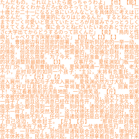
たんだもの。これ以上いたら腐っちゃうわよ」【也】【能】
「なんとなくわかるだろc女の子ってさ」と彼は言った。「二
十歳とか二十一になると急にいろんなことを具体的に考えはじ
めるんだ。すごく現実的になりはじめるんだ。するとねcこれ
まですごく可愛いと思えていたところが月並みでうっとうしく
見えてくるんだよ。僕に会うとねcだいたいあのあとでだけど
さc大学出てからどうするのって訊くんだ」【卖】「鳥肉と性
病としゃべりすぎ床屋が嫌いだ」【到】℃【1】【.】 今日
之局，曹操那边有过周密的部署，甚至探听到吕布的一举一动，
对吕布今日必然会出现的时间和地点乃至身边的护卫都有着精准
的情报，但这些跟史阿无关，他需要的，只是确定目标，然后完
成任务，就这么简单，为了今天，他已经准备了三个月，将自己
的状态调整到最巅峰。【3】 议事厅外，夏侯渊如门板一般
立在门外，当看到曹操的时候，夏侯渊噗通一声跪倒在地，老大
不小，此时却哭的如同一个孩子：“主公，末将有负重托，冀
州……丢了！”【元】⊙【/】 “再等等，逐日、白马两军还未
进入冀州，待孟起与子龙攻入冀州，夏侯渊必然方寸大乱，届时
我等正好可以趁机出击，一举将夏侯渊所部击灭，则冀州可
下！”张辽看着眼前的济南地图，一边微笑道。【斤】 如果
不幸被伏德将那东西送到哪一路诸侯手中的话，这天下怕是要乱
一阵子了，而且这个消息已经在许昌传开，恐怕用不了多久，诸
侯或多或少都会得到一些消息，到时候，诸侯的心思恐怕就会变
得不一样了，吕布突然发现，这个伏德还是不要出现的好，伏德
不出，曹操找不到人，任何一路诸侯哪怕是吕布都能说伏德来到
了自己这边，受命封王。【左】【右】 “那就任由刘备崛
起？”吕布坐在了椅子上，虽然清楚这一仗谁都能先打，但只有
他不能，一旦他动了，恐怕就是诸侯联合进攻的局面，哪怕经过
五年休养生息，民生渐渐兴起，吕布也不想拿着自己辛苦攒下来