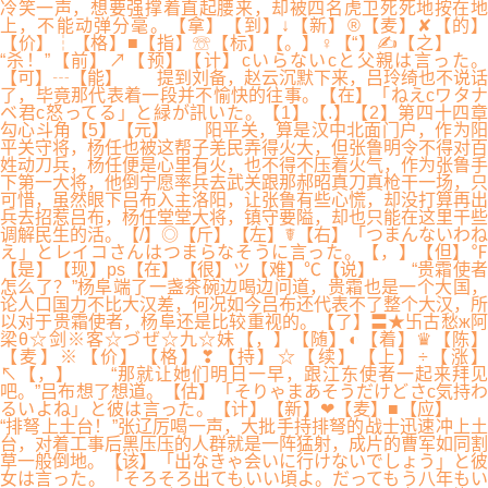
冷笑一声，想要强撑着直起腰来，却被四名虎卫死死地按在地
上，不能动弹分毫。【拿】【到】↓【新】®【麦】✘【的】
【价】┆【格】■【指】☏【标】【。】♀【“】✍【之】
“杀！”【前】↗【预】【计】cいらないcと父親は言った。
【可】┄【能】 提到刘备，赵云沉默下来，吕玲绮也不说话
了，毕竟那代表着一段并不愉快的往事。【在】「ねえcワタナ
ベ君c怒ってる」と緑が訊いた。【1】【.】【2】第四十四章
勾心斗角【5】【元】 阳平关，算是汉中北面门户，作为阳
平关守将，杨任也被这帮子羌民弄得火大，但张鲁明令不得对百
姓动刀兵，杨任便是心里有火，也不得不压着火气，作为张鲁手
下第一大将，他倒宁愿率兵去武关跟那郝昭真刀真枪干一场，只
可惜，虽然眼下吕布入主洛阳，让张鲁有些心慌，却没打算再出
兵去招惹吕布，杨任堂堂大将，镇守要隘，却也只能在这里干些
调解民生的活。【/】◎【斤】【左】☤【右】「つまんないわね
え」とレイコさんはつまらなそうに言った。【，】【但】℉
【是】【现】ps【在】【很】ツ【难】℃【说】 “贵霜使者
怎么了？”杨阜端了一盏茶碗边喝边问道，贵霜也是一个大国，
论人口国力不比大汉差，何况如今吕布还代表不了整个大汉，所
以对于贵霜使者，杨阜还是比较重视的。【了】〓★卐古愁ж阿
梁θ☆剑※客☆づぜ☆九☆妹【，】【随】◐【着】♛【陈】
【麦】※【价】【格】❣【持】☆【续】【上】÷【涨】
↖【，】 “那就让她们明日一早，跟江东使者一起来拜见
吧。”吕布想了想道。【估】「そりゃまあそうだけどさc気持わ
るいよね」と彼は言った。【计】【新】❤【麦】■【应】
“排弩上土台！”张辽厉喝一声，大批手持排弩的战士迅速冲上土
台，对着工事后黑压压的人群就是一阵猛射，成片的曹军如同割
草一般倒地。【该】「出なきゃ会いに行けないでしょう」と彼
女は言った。「そろそろ出てもいい頃よ。だってもう八年もい