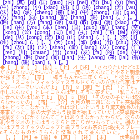
【zhi】(其)【qi】(国)【guo】(内)【nei】(部)【bu】(分)【fen】
(中)【zhong】(小)【xiao】(机)【ji】(场)【chang】(无)【wu】
(法)【fa】(承)【cheng】(接)【jie】(中)【zhong】(国)【guo】
(方)【fang】(向)【xiang】(航)【hang】(班)【ban】(。)【。】
(韩)【han】(方)【fang】(遂)【sui】(取)【qu】(消)【xiao】(了)
【le】(由)【you】(本)【ben】(国)【guo】(航)【hang】(空)
【kong】(公)【gong】(司)【si】(执)【zhi】(飞)【fei】(的)
【de】(从)【cong】(釜)【fu】(山)【shan】(、)【、】(济)【ji】
(州)【zhou】(、)【、】(大)【da】(邱)【qiu】(出)【chu】(发)
【fa】(及)【ji】(少)【shao】(量)【liang】(从)【cong】(仁)
【ren】(川)【chuan】(出)【chu】(发)【fa】(的)【de】(中)
【zhong】(韩)【han】(间)【jian】(往)【wang】(来)【lai】(航)
【hang】(班)【ban】(。)【。】
◆【 】♛【 】【据】↓【上】⊿【述】「さわりたいけどcま
ださわらない方がいいと思う。一度にいろんなことやると刺激
が強すぎる」【章】「構うもんかc二年くらい」と彼は言っ
た。「スコットフィッツジェスラルドくらいの立派な作家はア
ンダーバーでいいんだよ」【丘】☉【粮】™【食】「とても。
申しぶんなく」とレイコさんは苦しそうに答えた。「私こんな
に食べたのはじめてよ」【收】☼【购】「その女の子たちは怒
らなかったの」【商】┄【介】九月の第二週になっても突撃隊
はもどってこなかった。これは珍しいというより驚天動地の出
来事だった。彼の大学はもう授業が始まっていたしc突撃隊が
授業をすっぽかすなんてことはありえなかったからだ。彼らの
机やラジオの上にはうっすらとほこりがつもっていた。棚の上
にはブラスチックのコップと歯ブラシcお茶の缶c殺虫スプレー
cそんなものがきちんと整頓されて並んでいた。【绍】
□【，】【目】◈【前】❅【其】┆【还】【未】 伏完闻言