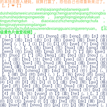
的本钱去跟人硬耗，就算打赢了，恐怕自己也得重新来过了。
【。】❤【”】
ershijiaqiangshejidanweiguanli。
duishejidanweicunzaiweiangongchengjiansheqiangzhixingbia
ozhunshejidengxingweide，jiangshiqingjiegeiyufakuan、
tingyezhengdun、diaoxiaozizhizhengshudengchufa，
bingjiruqiyexinyongdangan，
tongshiyifachufafuyouzerendexiangguancongyerenyuan。
【
级黄色片做爱视频】
。
( )【 】( )【 】(红)【hong】(星)【xing】(资)【zi】(本)
【ben】(局)【ju】(此)【ci】(前)【qian】(报)【bao】(道)
【dao】(，)【，】(1)【1】(1)【1】(月)【yue】(下)【xia】(旬)
【xun】(，)【，】(连)【lian】(花)【hua】(清)【qing】(瘟)
【wen】(在)【zai】(经)【jing】(历)【li】(“)【“】(缺)【que】
(货)【huo】(”)【”】(风)【feng】(波)【bo】(后)【hou】(，)
【，】(部)【bu】(分)【fen】(药)【yao】(店)【dian】(对)
【dui】(连)【lian】(花)【hua】(清)【qing】(瘟)【wen】(胶)
【jiao】(囊)【nang】(均)【jun】(有)【you】(不)【bu】(同)
【tong】(程)【cheng】(度)【du】(提)【ti】(价)【jia】(。)
【。】(彼)【bi】(时)【shi】(，)【，】(有)【you】(药)【yao】
(店)【dian】(0)【0】(.)【.】(3)【3】(5)【5】(g)【g】(*)【*】
(4)【4】(8)【8】(粒)【li】(/)【/】(盒)【he】(规)【gui】(格)
【ge】(的)【de】(连)【lian】(花)【hua】(清)【qing】(瘟)
【wen】(胶)【jiao】(囊)【nang】(售)【shou】(价)【jia】(4)
【4】(6)【6】(元)【yuan】(/)【/】(盒)【he】(。)【。】(若)
【ruo】(以)【yi】(以)【yi】(往)【wang】(约)【yue】(3)【3】
(0)【0】(元)【yuan】(/)【/】(盒)【he】(的)【de】(普)【pu】
(遍)【bian】(售)【shou】(价)【jia】(计)【ji】(算)【suan】(，)