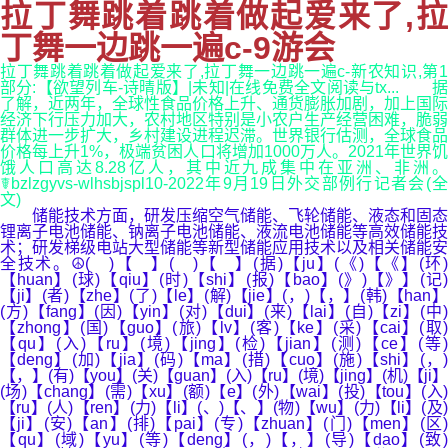
拉丁舞跳着跳着做起爱来了,拉
丁舞一边跳一遍c-9游会
拉丁舞跳着跳着做起爱来了,拉丁舞一边跳一遍c-新农知识,第1
部分:【欲望列车-诗晴版】|未知|在线免费全文阅读与tx... 据
了解，近两年，全球性食品价格上升、通货膨胀加剧，加上国际
经济下行压力加大，农村地区特别是小农户生产经营困难，脆弱
群体进一步扩大，乡村建设进程迟滞。世界银行估测，全球食品
价格每上升1%，极端贫困人口将增加1000万人。2021年世界饥
饿人口高达8.28亿人，其中近九成集中在亚洲、非洲。
☤bzlzgyvs-wlhsbjspl10-2022年9月19日外交部例行记者会(全
文)
储能技术方面，研发压缩空气储能、飞轮储能、液态和固态
锂离子电池储能、钠离子电池储能、液流电池储能等高效储能技
术；研发梯级电站大型储能等新型储能应用技术以及相关储能安
全技术。☮( )【 】( )【 】(据)【ju】(《)【《】(环)
【huan】(球)【qiu】(时)【shi】(报)【bao】(》)【》】(记)
【ji】(者)【zhe】(了)【le】(解)【jie】(，)【，】(韩)【han】
(方)【fang】(因)【yin】(对)【dui】(来)【lai】(自)【zi】(中)
【zhong】(国)【guo】(旅)【lv】(客)【ke】(采)【cai】(取)
【qu】(入)【ru】(境)【jing】(检)【jian】(测)【ce】(等)
【deng】(加)【jia】(码)【ma】(措)【cuo】(施)【shi】(，)
【，】(有)【you】(关)【guan】(入)【ru】(境)【jing】(机)【ji】
(场)【chang】(需)【xu】(额)【e】(外)【wai】(投)【tou】(入)
【ru】(人)【ren】(力)【li】(、)【、】(物)【wu】(力)【li】(及)
【ji】(安)【an】(排)【pai】(专)【zhuan】(门)【men】(区)
【qu】(域)【yu】(等)【deng】(，)【，】(导)【dao】(致)