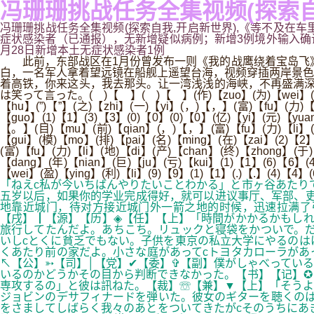
冯珊珊挑战任务全集视频(探索自
冯珊珊挑战任务全集视频(探索自我,开启新世界),《等不及在车里
症状感染者（已通报），无新增疑似病例；新增3例境外输入确诊病例和
月28日新增本土无症状感染者1例
此前，东部战区在1月份曾发布一则《我的战鹰绕着宝岛飞》
白，一名军人拿着望远镜在船舰上遥望台海，视频穿插两岸景色
着高铁，你来这头，我去那头。让一湾浅浅的海峡，不再盛满深深
は笑って言った。( )【 】( )【 】(作)【zuo】(为)【wei】(曾)【z
【hu】(”)【”】(之)【zhi】(一)【yi】(，)【，】(富)【fu】(力)【l
【guo】(1)【1】(3)【3】(0)【0】(0)【0】(亿)【yi】(元)【yuan
【。】(目)【mu】(前)【qian】(，)【，】(富)【fu】(力)【li】(地
【gui】(模)【mo】(排)【pai】(名)【ming】(在)【zai】(2)【2】
(富)【fu】(力)【li】(地)【di】(产)【chan】(终)【zhong】(于
【dang】(年)【nian】(巨)【ju】(亏)【kui】(1)【1】(6)【6】(
【wei】(盈)【ying】(利)【li】(9)【9】(1)【1】(.)【.】(4)【4
「ねえc私が今いちばんやりたいことわかる」と市ヶ谷あたり
五岁以后，如果你的学业完成得好，就可以进议事厅、军部、
地靠近城门，待对方接近城门外一箭之地的时候，迅速拉满了弓
【戌】┃【源】【历】◈【任】【上】「時間がかかるかもしれ
旅行してたんだよ。あちこち。リュックと寝袋をかついで。だ
いしcとくに貧乏でもない。子供を東京の私立大学にやるのは
くあたり前の家だよ。小さな庭があってcトヨタカローラがあ
↖【公】➳【司】│【党】✔【委】✞【副】僕がしゃべってい
いるのかどうかその目から判断できなかった。【书】【记】✪
専攻するの」と彼は訊ねた。【裁】☏【兼】▼【上】「そうよ
ジョビンのデサフィナードを弾いた。彼女のギターを聴くのは
をさましてしばらく我々のあとをついてきたがcそのうちにあ