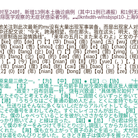
0时至24时，新增13例本土确诊病例（其中11例已通报）和1例无
症状感染者5例。︻0knfxdth-wlhsbjspl10-上海9
关注到此次最新的mv没有大量出现军事装备，而是出现家人对
中还配文说：“今天，跨海相望，你在那头，我在这头；明天，坐
刻意制造出温情路线”。「来年の五月にまた来るわよ」と女の子
ke】(的)【de】(“)【“】(华)【hua】(南)【nan】(五)【wu】(虎)
(销)【xiao】(售)【shou】(金)【jin】(额)【e】(超)【chao】(过)
】(房)【fang】(企)【qi】(”)【”】(阵)【zhen】(营)【ying】(。)
)【fang】(企)【qi】(的)【de】(销)【xiao】(售)【shou】(规)
(。)【。】(今)【jin】(年)【nian】(8)【8】(月)【yue】(，)【，】
】(年)【nian】(度)【du】(财)【cai】(报)【bao】(：)【：】(当)
2】(0)【0】(年)【nian】(同)【tong】(期)【qi】(则)【ze】(为)
原来是三绝之一。”【为】【中】【国】●【足】☁【协】 “十
吕布道。【主】 城墙上一名弓箭手目光冷漠的看着这批人缓缓
 “政变？”吕布剑眉一轩，饶有兴致道：“具体情况如何？”
なたそのこと考えてみた」【海】「二週間くらいずっと歩いて
【港】「うちうちはごく普通の勤め人だよ。とくに金持でもな
い。仕送りはそんなに多くないしcだからアルバイトしてる。ご
時にその番号をまわしてみた。すぐにレイコさんが出た。【限】
いた。僕のしゃべっていることを彼がいささかなりとも理解して
っかり抱いてよ」と緑は言った。【副】■【总】「きc君は何を
して僕のギターをみつけて手にとりc少し調弦してからカルロス
くれた。【海】僕も立ち上がって直子のあとを追った。犬が目
坦な道をのんびりと歩いた。ときどき直子は僕の手を握ったりc