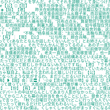
からひとつのことを学んだ。そしてそれを諦観として身につけ
☣【公】□【司】 “我不与你争论，但要想我们让出冀州，只
国】◈【际】【港】 昨天在昭德殿是为了表示对贵霜以及江东
去以这个女人的心性，说不准会闹出什么幺蛾子来，而且留她在
献帝一样，那是个大义，没了贵霜王，所谓的摄政王只会遭到贵
过其实，不过此人确有些手段。”吕布点点头，算是赞同了陈宫
降，却也持观望态度，荆襄九郡，刘备已得五郡，如今蔡瑁仅凭
此了。”【团】 随着公子刘琦带着大印和黄忠来投奔刘备，这
】☿【份】 “不够。”杨阜摇头笑道：“主公说过，击鞠与真正
【有】┆【限】【公】 “公与所言，颇合兵略，然……”贾诩
っててcあなたとなんか話したくないんだって」とお姉さんら
そのままでしょ。それでかんかんに怒ってるのよ。あの子一度
候，老夫却是想通了。”郑玄看着吕布，感慨道：“以前做学问
，连儒者的风骨都没了，老夫一直在想，究竟哪里错了，也一直
て考え方次第だからね。煩わしいことは結構あるといえばある。
たって同じだと思えばcとりたてて気にはならない。ここで暮
へんに座って飲むしか手はないみたいですね」【港】「でも
うと努力していたんだとしたらcその努力は成功していたみた
っちゃ駄目よ。私はそう言われると嬉しいけどね」【公】 吕
になったような気がするわ。まだ少しだるいけれどc前に比べ
海】❥【国】会〗㊣〓∮╰☆ψ【流※星¤狂※喷】ψ【际】ぴ【
って建っていた。大抵の家の前には門番が乗っていたのと同じ
股】┄【份】【有】☭【限】「このニヶ月淋しかったよ」と僕
cデパートの中はがらんとしてあまり人影がなかった。店内に
してから二人とも幕の内弁当を食べることにした。昼食どきだ
んで言った。「秋でc日曜日でcお天気でcどこに行っても人で
行ったって疲れるだけだしc空気もわるいし。僕は日曜日だいた
じゃないですねc僕は。くしゃくしゃのものがまっすぐになるの