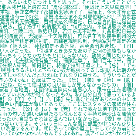
た。あるいは身につけようと思った。それはこういうことだっ
能从我尸体上踏过去！”夏侯渊怒道：“便战场上来见真章吧！”
的重视，连郑玄老爷子都被请来镇场子了，实际上，今天才算正式
这里也有一个好处，那摄政王应该不会对那位疑似他儿子的贵霜
霜贵胄的无情碾压，暂时就这么僵着吧，日后若真的确定是自己
的说法，扬了扬手中的情报笑道：“旬月之内，不但说服长沙刘磐
襄阳、江陵二地，败势已现，若江东再不动手，刘备崛起已是必
对刘备而言，无疑是一个天赐良机，可以名正言顺接手荆州的大
的两军对垒还是有区别的，击鞠有规则限制，但两军对垒却是各逞
摇了摇头道：“孙权怕是不会答应，甚至会暗助曹操。”【司】
しい人が言った。「引越すときあなたあの子に何の連絡もしなか
怒っちゃうとなかなかもとに戻らないの。動物と同じだから」
的时候，老夫就觉得有些不对，儒家独尊了，但四百年下来，儒学
在跟人研究，如何更正，将儒学拉到正道之上。”【总】「でも
規則はうるさいしc下らない奴が威張ってるしc同居人は朝の六
らすしかないんだと思えばcそれなりに暮せる。そういうことだ
怖いのよc私」と緑は言った。【集】【装】♚【箱】♒【股】
いだね。だって僕は彼の良い面しか見えなかったもの」【限】
蒙看了看地图，江夏的位置确实有些恶心人，跟卡在江东咽喉的
るとずいぶん体が軽くなったもの。私c自分自身で思っているよ
港】⊙【务】ぐ【（】△【集】先に進むと林がありc林の中には
黄色い自転車が置いてあった。ここにはスタッフの家族が住ん
は言った。【公】✌【司】★【党】それで我々は地下鉄に乗って
は雨の匂いが漂いc店員たちもなんとなく手持ち無沙汰な風情だ
ったがc食堂もそれほど混んではいなかった。【委】☢【副】
いっばいですよ。そういう日にこんな風に部屋の中でのんびりし
い洗濯するんです。朝に洗ってc寮の屋上に干してc夕方前にと
ってcなかなかいいもんですよcあれ。僕アイロンがけcわりに