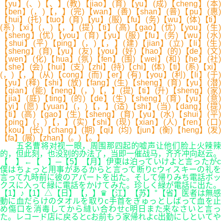
【yu】(、)【、】(教)【jiao】(育)【yu】(成)【cheng】(本)
【ben】(，)【，】(完)【wan】(善)【shan】(普)【pu】(惠)
【hui】(托)【tuo】(育)【yu】(服)【fu】(务)【wu】(体)【ti】
(系)【xi】(，)【，】(提)【ti】(高)【gao】(优)【you】(生)
【sheng】(优)【you】(育)【yu】(服)【fu】(务)【wu】(水)
【shui】(平)【ping】(，)【，】(建)【jian】(立)【li】(生)
【sheng】(育)【yu】(友)【you】(好)【hao】(的)【de】(文)
【wen】(化)【hua】(氛)【fen】(围)【wei】(和)【he】(社)
【she】(会)【hui】(支)【zhi】(持)【chi】(体)【ti】(系)【xi】
(，)【，】(从)【cong】(而)【er】(有)【you】(利)【li】(于)
【yu】(释)【shi】(放)【fang】(生)【sheng】(育)【yu】(潜)
【qian】(能)【neng】(，)【，】(提)【ti】(升)【sheng】(家)
【jia】(庭)【ting】(的)【de】(生)【sheng】(育)【yu】(意)
【yi】(愿)【yuan】(，)【，】(适)【shi】(当)【dang】(提)
【ti】(高)【gao】(生)【sheng】(育)【yu】(水)【shui】(平)
【ping】(，)【，】(实)【shi】(现)【xian】(人)【ren】(口)
【kou】(长)【chang】(期)【qi】(均)【jun】(衡)【heng】(发)
【fa】(展)【zhan】(。)【。】
五名曹将对视一眼，周围那四起的嘘声让他们脸上火辣辣
的，但此刻，也没别的办法了，当即一催战马，齐齐冲向赵云。
【 】←【 】─【5】【月】伊東は泊っていけよと言ったがc
僕はちょっと用事があるからと言って断りcウィスキーの礼を
言って九時前に彼のアパートを出た。そして帰りみち電話ボッ
クスに入って緑に電話をかけてみた。珍しく緑が電話に出た。
【1】♪【1】△【日】【，】♛【江】【苏】°【省】医者は無感
動に血だらけのタオルを取りc手首をぎゅっとしばって血を止
め傷口を消毒してから縫い合わせc明日また来なさいと言っ
た。レコード店に戻るとcお前もう家帰れよc出勤にしといてや