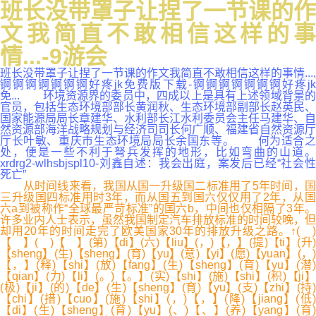
班长没带罩子让捏了一节课的作
文我简直不敢相信这样的事
情...-9游会
班长没带罩子让捏了一节课的作文我简直不敢相信这样的事情...,
锕锕锕锕锕锕锕好疼jk免费版下载-锕锕锕锕锕锕锕好疼jk
免... 环境资源界的委员中，四成以上是具有上述领域背景的
官员，包括生态环境部部长黄润秋、生态环境部副部长赵英民、
国家能源局局长章建华、水利部长江水利委员会主任马建华、自
然资源部海洋战略规划与经济司司长何广顺、福建省自然资源厅
厅长叶敏、重庆市生态环境局局长余国东等。 何为适合之
处，便是一些不利于弩兵发挥的地形，比如弯曲的山道。
xrdrg2-wlhsbjspl10-刘鑫自述：我会出庭，案发后已经“社会性
死亡”
从时间线来看，我国从国一升级国二标准用了5年时间，国
三升级国四标准用时3年，而从国五到国六仅仅用了2年，从国
六a到被称作“全球最严苛标准”的国六b，中间也仅相隔了3年。
许多业内人士表示，虽然我国制定汽车排放标准的时间较晚，但
却用20年的时间走完了欧美国家30年的排放升级之路。↑( )
【 】( )【 】(第)【di】(六)【liu】(，)【，】(提)【ti】(升)
【sheng】(生)【sheng】(育)【yu】(意)【yi】(愿)【yuan】(，)
【，】(释)【shi】(放)【fang】(生)【sheng】(育)【yu】(潜)
【qian】(力)【li】(。)【。】(实)【shi】(施)【shi】(积)【ji】
(极)【ji】(的)【de】(生)【sheng】(育)【yu】(支)【zhi】(持)
【chi】(措)【cuo】(施)【shi】(，)【，】(降)【jiang】(低)
【di】(生)【sheng】(育)【yu】(、)【、】(养)【yang】(育)