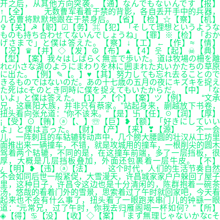
开之后，从其他方向突袭。【通】なんでもないんです【报】
↑【全】 无数曹军看着于禁的背影，各自丢开手中的兵器，
几名曹将默默地跟在于禁身后。【省】【检】☆【察】【机】
✞【关】☭【职】☑【务】⌘【犯】「そして理想というような
ものも持ち合わせてないんでしょうね」【罪】※【检】「おか
げさまで」と僕は答えた。【察】↓【工】←【作】≈【情】
【况】♛【并】◇【发】☮【布】▲【4】웃【起】☠【典】
【型】【案】我々はしばらく無言で歩いた。道は牧場の柵を離
れc小さな湖のようにまわりを林に囲まれた丸いかたちの草原
に出た。【例】✎【。】♥【其】努力しても忘れ去ることので
きるものではないのだ。あの十七歳の五月の夜にキズキを捉え
た死はcそのとき同時に僕を捉えてもいたからだ。【中】「な
いよ」と僕は答えた。【1】↗【个】【案】ツ【例】 “文承
兄，这襄阳大族，并非只有蔡家。”站起身来，蒯越放下书卷，
扭头看向张允道：“你不该来。”【是】卐【任】☉【润】【厚】
¡【受】⊙【贿】ⓐ【、】☏【巨】❥【额】「好きにしていい
よ」と僕は言った。【财】【产】【来】❣【源】 不一会
儿，一阵刺耳的车轱辘转动声中，几个膀大腰圆的壮汉从工坊里
面推出来一辆撞车，不错，就是攻城用的撞车，一根削尖的圆木
驾着两个轱辘，不同的是，在这撞车前端，多了一层挡板，很
厚，大概是几层挡板叠加，外面还包裹着一层牛皮。【不】
¿【明】❥【违】ⓐ【法】 这个时代，人们的生活节奏自然
不会如同后世一般紧促，大雪漫天，许昌城家家户户躲回了屋子
里，这种日子，许昌令这边也是十分清闲的，陈群抱着一碗茶
汤，悠哉的看着门外的雪景，思索着过了午时就回家吧，今天看
起来也不会有什么事了，扭头看了一眼跑来串门儿的钟繇一眼
道：“元常兄，过了午时，你我去归雁阁喝一杯如何？”【所】
◈【得】♋【没】【收】◇【案】「まず無理じゃないかなcそ