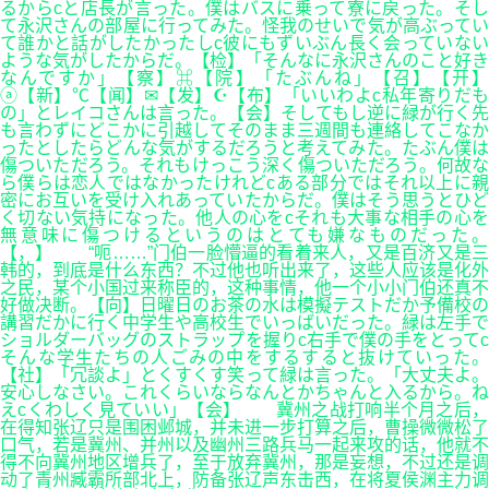
るからcと店長が言った。僕はバスに乗って寮に戻った。そし
て永沢さんの部屋に行ってみた。怪我のせいで気が高ぶってい
て誰かと話がしたかったしc彼にもずいぶん長く会っていない
ような気がしたからだ。【检】「そんなに永沢さんのこと好き
なんですか」【察】⌘【院】「たぶんね」【召】【开】
ⓐ【新】℃【闻】✉【发】☪【布】「いいわよc私年寄りだも
の」とレイコさんは言った。【会】そしてもし逆に緑が行く先
も言わずにどこかに引越してそのまま三週間も連絡してこなか
ったとしたらどんな気がするだろうと考えてみた。たぶん僕は
傷ついただろう。それもけっこう深く傷ついただろう。何故な
ら僕らは恋人ではなかったけれどcある部分ではそれ以上に親
密にお互いを受け入れあっていたからだ。僕はそう思うとひど
く切ない気持になった。他人の心をcそれも大事な相手の心を
無意味に傷つけるというのはとても嫌なものだった。
【，】 “呃……”门伯一脸懵逼的看着来人，又是百济又是三
韩的，到底是什么东西？不过他也听出来了，这些人应该是化外
之民，某个小国过来称臣的，这种事情，他一个小小门伯还真不
好做决断。【向】日曜日のお茶の水は模擬テストだか予備校の
講習だかに行く中学生や高校生でいっばいだった。緑は左手で
ショルダーバッグのストラップを握りc右手で僕の手をとってc
そんな学生たちの人ごみの中をするすると抜けていった。
【社】「冗談よ」とくすくす笑って緑は言った。「大丈夫よ。
安心しなさい。これくらいならなんとかちゃんと入るから。ね
えcくわしく見ていい」【会】 冀州之战打响半个月之后，
在得知张辽只是围困邺城，并未进一步打算之后，曹操微微松了
口气，若是冀州、并州以及幽州三路兵马一起来攻的话，他就不
得不向冀州地区增兵了，至于放弃冀州，那是妄想，不过还是调
动了青州臧霸所部北上，防备张辽声东击西，在将夏侯渊主力调