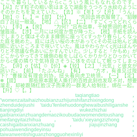
ここで暮らしているからcこういう風にもなれるのです。
【从】だす粒子の粗い影はまるで湖面をうつろう水紋のように
そのかたちを変えていた。【去】※【年】ツ【开】「うん」
【始】☉【，】♒【部】【分】 “先回去将衣服替了。”貂蝉
白了吕征一眼道。【地】△【区】【二】「すごくってどれくら
い」【手】▲【房】 “为何？”吕布出車，干掉贾诩的老马，
皱眉道。【涉】二月には何度か雪が降った。【税】手紙を読ん
でしまうと僕はそのまま縁側に座ってcすっかり春らしくなっ
た庭を眺めた。庭には古い桜の木があってcその花は殆んど満
開に近いところまで咲いていた。風はやわらかくc光はぼんや
りと不思議な色あいにかすんでいた。少しすると「かもめ」が
どこからやってきて縁側の板をしばらくかりかりとひっかいて
からc僕の隣りで気持良さそうに体をのばして眠ってしまっ
た。【评】σ【估】☉【价】◈【较】【之】「元気」と彼女が
訊いた。【前】「たぶんね」【有】 “方才，有谁见过陛
下？”曹操没有理会刘协，扭头看向虎卫统领。【一】【定】
❅【提】 那些原本跟羌人撕打的百姓此刻也发现不对，想要
溜走，却被跟随红脸汉子而来的一群羌人给制住，绑在一起。
【升】♡【。】
taqiangtiao，
“womenzaitaihaizhoubianzuzhijunshifanzhixingdong，
zhenduidejiushi ‘taidu’fenliehuodonghewaibushiliganshe，
tianjingdiyi，wukezhizhai，
gaibianxianzhuangdemaozikoubudaowomendetoushang。
meifangyitaizhihua，‘taidu’xieyangzizhong，
caishigaibianxianzhuang，jiajujinzhang，
pohuaiwendingdeyinsu。
taiwanwentishiguanzhongguohexinliyi，