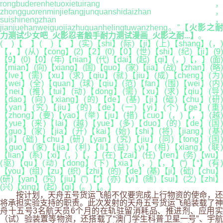
rongbuderenhetuoxietuirang，
zhongguorenminjiefangjunquanshidaizhan，
suishinengzhan，
jianjuehanweiguojiazhuquanhelingtuwanzheng。”
【火影之
力测试少女吧_火影忍者触手耐力测试漫画_火影之耐...】
。
( )【 】( )【 】(实)【shi】(际)【ji】(上)【shang】(，)
【，】(从)【cong】(2)【2】(0)【0】(世)【shi】(纪)【ji】(9)
【9】(0)【0】(年)【nian】(代)【dai】(起)【qi】(，)【，】(面)
【mian】(向)【xiang】(国)【guo】(家)【jia】(战)【zhan】(略)
【lve】(需)【xu】(求)【qiu】(就)【jiu】(成)【cheng】(为)
【wei】(全)【quan】(球)【qiu】(范)【fan】(围)【wei】(内)
【nei】(推)【tui】(动)【dong】(需)【xu】(求)【qiu】(导)
【dao】(向)【xiang】(的)【de】(基)【ji】(础)【chu】(研)
【yan】(究)【jiu】(的)【de】(一)【yi】(个)【ge】(重)
【zhong】(要)【yao】(举)【ju】(措)【cuo】(，)【，】(越)
【yue】(来)【lai】(越)【yue】(多)【duo】(的)【de】(国)
【guo】(家)【jia】(开)【kai】(始)【shi】(将)【jiang】(基)
【ji】(础)【chu】(研)【yan】(究)【jiu】(同)【tong】(国)
【guo】(家)【jia】(利)【li】(益)【yi】(相)【xiang】(联)
【lian】(系)【xi】(，)【，】(在)【zai】(任)【ren】(务)【wu】
(驱)【qu】(动)【dong】(下)【xia】(，)【，】(“)【“】(有)
【you】(组)【zu】(织)【zhi】(的)【de】(基)【ji】(础)【chu】
(研)【yan】(究)【jiu】(”)【”】(亦)【yi】(随)【sui】(之)【zhi】
(兴)【xing】(起)【qi】(。)【。】
按计划，天舟五号货运飞船不仅要完成上行物资的使命，还
将承担实验支持的职责。此次发射的天舟五号货运飞船装载了神
舟十五号3名航天员6个月的在轨驻留消耗品、推进剂、应用实
（试）验装置等物资，还搭载了“澳门学生科普卫星一号”、宇航