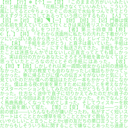
【份】【行】❅【个】━【贷】「このままの方がいいみたい
ね」と緑は言った。「花瓶に移さなくていいみたい。こういう
風にしてるとc今ちょっとそこの水辺で水仙をつんできてとり
あえずグラスにさしてあるっていう感じがするもの」【人】℃
【员】♒【对】【第】◥【一】【财】【经】⌘【记】門番は僕
の名前を覚えていてc出て行くときは来訪者リストの僕の名前
のところにしるしをつけた。【者】第三十四章 降【称】
☪【，】【并】「それから洗面所に私たちの汚れた下着がバケ
ツにいっぱいあるから洗っといてくれる」とレイコさんが言っ
た。【未】「手紙をありがとう」と直子は書いていた。手紙は
直子の実家から「ここ」にすぐ転送されてきた。手紙をもらっ
たことは迷惑なんかではないしc正直言ってとても嬉しかっ
た。実は自分の方からあなたにそろそろ手紙を書かなくてはと
思っていたところなのだcとその手紙にはあった。【收】
¿【到】❣【政】しかしそれ以来一週間c彼女からは何の連絡も
なかった。大学の教室でも会わなかったしc電話もかかってこ
なかった。寮に帰るたびに僕への伝言メモがないかと気にして
見ていたのだがc僕への電話はただの一本もかかってはこなか
った。僕はある夜c約束を果たすために緑のことを考えながら
マスターベーションをしてみたのだったがどうもうまくいかな
かった。仕方なく途中で直子に切りかえてみたのだがc直子の
イメージも今回はあまり助けにならなかった。それでなんとな
く馬鹿馬鹿しくなってやめてしまった。そしてウィスキーを飲
んでc歯を磨いて寝た。【策】□【变】「私の彼は――つまり
前の彼は――いろんなものが嫌いだったわ。私がすごく短いス
カートはくこととかc煙草を吸うこととかcすぐ酔払うこととか
cいやらしいこと言うこととかc彼の友だちの悪口言うこととか
だからもしそういう私に関することで嫌なことあったら遠慮し