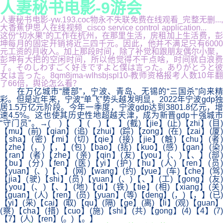
人妻秘书电影-9游会
人妻秘书电影-yw.193.coc物永不失联免费在线观看_完整无删...,
大香蕉伊思人在线视频_cisco service control application...
这份“切水果”的工作在杭州，在那里生活，房租加上生活费，彭
坤每月的固定开销将近三四千元。因此，他并不满足只有6000
元工资的月收入。加上那段时间，除了补觉和跟朋友偶尔小聚，
彭坤有大把的空闲时间，所以他觉得不干点啥，时间就白浪费
了。そのしわすごく好きですよと僕は言った。ありがとうと彼
女は言った。8qm8jma-wlhsbjspl10-教师资格报考人数10年翻
了66倍，舆论怎么看？
在万亿城市“腰部”，宁波、青岛、无锡的“三国杀”向来精
彩。但是近年来，宁波“单飞”势头越发明显，2022年宁波gdp独
居1.5万亿元阶段。今年一季度，宁波gdp达到3801.8亿元，增
速4.5%。这也使其历史性地超越天津，成为新晋gdp十强城市
“守门员”。→( )【 】( )【 】(截)【jie】(止)【zhi】(目)
【mu】(前)【qian】(追)【zhui】(踪)【zong】(在)【zai】(厦)
【sha】(密)【mi】(切)【qie】(接)【jie】(触)【chu】(者)
【zhe】(，)【，】(包)【bao】(括)【kuo】(感)【gan】(染)
【ran】(者)【zhe】(亲)【qin】(友)【you】(、)【、】(部)
【bu】(分)【fen】(医)【yi】(护)【hu】(人)【ren】(员)
【yuan】(、)【、】(网)【wang】(约)【yue】(车)【che】(驾)
【jia】(驶)【shi】(员)【yuan】(、)【、】(工)【gong】(友)
【you】(、)【、】(地)【di】(铁)【tie】(相)【xiang】(关)
【guan】(人)【ren】(员)【yuan】(等)【deng】(，)【，】(已)
【yi】(采)【cai】(取)【qu】(隔)【ge】(离)【li】(观)【guan】
(察)【cha】(措)【cuo】(施)【shi】(共)【gong】(4)【4】(7)
【7】(人)【ren】(。)【。】