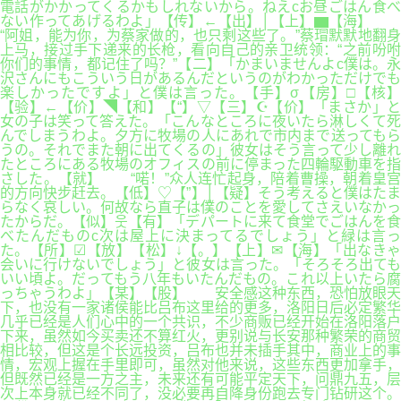
電話がかかってくるかもしれないから。ねえcお昼ごはん食べ
ない作ってあげるわよ」【传】←【出】│【上】▆【海】
“阿姐，能为你，为蔡家做的，也只剩这些了。”蔡瑁默默地翻身
上马，接过手下递来的长枪，看向自己的亲卫统领：“之前吩咐
你们的事情，都记住了吗？”【二】「かまいませんよc僕は。永
沢さんにもこういう日があるんだというのがわかっただけでも
楽しかったですよ」と僕は言った。【手】σ【房】□【核】
【验】←【价】◥【和】【“】▽【三】☪【价】「まさか」と
女の子は笑って答えた。「こんなところに夜いたら淋しくて死
んでしまうわよ。夕方に牧場の人にあれで市内まで送ってもら
うの。それでまた朝に出てくるの」彼女はそう言って少し離れ
たところにある牧場のオフィスの前に停まった四輪駆動車を指
さした。【就】 “喏！”众人连忙起身，陪着曹操，朝着皇宫
的方向快步赶去。【低】♡【”】│【疑】そう考えると僕はたま
らなく哀しい。何故なら直子は僕のことを愛してさえいなかっ
たからだ。【似】웃【有】「デパートに来て食堂でごはんを食
べたんだものc次は屋上に決まってるでしょう」と緑は言っ
た。【所】☑【放】【松】↓【。】【上】✉【海】「出なきゃ
会いに行けないでしょう」と彼女は言った。「そろそろ出ても
いい頃よ。だってもう八年もいたんだもの。これ以上いたら腐
っちゃうわよ」【某】【股】 安全感这种东西，恐怕放眼天
下，也没有一家诸侯能比吕布这里给的更多，洛阳日后必定繁华
几乎已经是人们心中的一个共识，不少商贩已经开始在洛阳落户
下来，虽然如今买卖还不算红火，更别说与长安那种繁荣的商贸
相比较，但这是个长远投资，吕布也并未插手其中，商业上的事
情，宏观上握在手里即可，虽然对他来说，这些东西更加拿手，
但既然已经是一方之主，未来还有可能平定天下，问鼎九五，层
次上本身就已经不同了，没必要再自降身份跑去专门钻研这个。