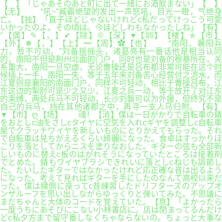
【 】「じゃあそのあと町に出て一緒にお酒飲まない」【 】
【无】 “吼~”臧霸绝望的发出一声怒吼，目光一瞪，气绝身
亡。【独】「直子ほどじゃないけれどc私だってけっこう可愛
いかったのよ。その頃は。今ほどしわもなかったしね」【有】
°【偶】✎【，】✔【除】®【深】♥【圳】【楼】✯【市】
【外】❅【，】【上】━【周】✿【也】 “南阳、襄阳兵
力，暂不可动。”刘备摇摇头，诸葛亮有一番话他是相当认同
的，南阳不但是荆州北面的门户，同时也是刘备的根基所在，关
系重大，南阳一旦空虚，无论曹操还是吕布都非常可能在这个时
候插上一手，南阳一失，等于五年来刘备苦心经营付之流水，而
江夏则是襄阳的南面门户，同样不可轻动，相比于曹操吕布，江
东这边的掣肘可是少之又少，江夏之兵一动，等于放开了对江东
的束缚，两处兵马不可轻动，长沙刘磐可以为外援，但终究不是
自己的兵马，挡在其他诸郡之中，再寻一支人马归附。【有】
▼【市】ღ【场】 魂！【消】僕は一日がかりで自転車の錆
をおとしc油をさしcタイヤに空気を入れcギヤを調整しc自転車
屋でクラッチワイヤを新しいものにとりかえてもらった。それ
で自転車は見ちがえるくらい綺麗になった。食卓はすっかりほ
こりを落としてからニスを塗りなおした。ギターの弦も全部新
しいものに替えc板のはがれそうになっていたところは接着剤
でとめた。錆もワイヤブラシできれいに落としcねじも調節し
た。たいしたギターではなかったけれど応正確な音は出るよう
になった。考えて見ればギターを手にしたのなんて高校以来だ
った。僕は縁側に座ってc昔練習したドリフターズのアップオ
ンザルーフを思い出しながらゆっくりと弾いてみた。不思議に
まだちゃんと大体のコードを覚えていた。【息】「よかったら
一度うちにあそびにこない小林書店に。店は閉まってるんだけ
どc私夕方まで留守番しなくちゃならないの。ちょっと大事な