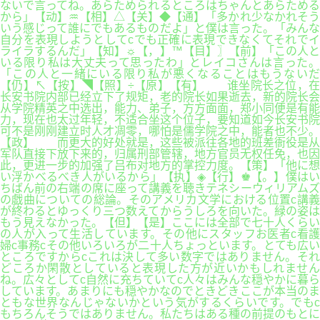
ないで言ってね。あらためられるところはちゃんとあらためる
から」【动】♒【相】△【关】◆【通】「多かれ少なかれそう
いう感じって誰にでもあるものだよ」と僕は言った。「みんな
自分を表現しようとしてcでも正確に表現できなくてそれでイ
ライラするんだ」【知】☼【，】™【目】〗【前】「この人と
いる限り私は大丈夫って思ったわ」とレイコさんは言った。
「この人と一緒にいる限り私が悪くなることはもうないだ
【仍】↖【按】◥【照】÷【原】【有】 谁坐院长之位，在
长安书院内部已经立下了规矩，老的院长如果逝去，新的院长会
从学院精英之中选出，能力、弟子，方方面面，郑小同便是有能
力，现在也太过年轻，不适合坐这个位子，要知道如今长安书院
可不是刚刚建立时人才凋零，哪怕是儒学院之中，能者也不少。
【政】 而更大的好处就是，这些被派往各地的班差衙役是从
军队直接下放下来的，归属刑部管辖，地方官员无权任免，也因
此，更进一步的加强了吕布对地方的掌控力度。【策】「他に想
い浮かべるべき人がいるから」【执】◈【行】♚【。】僕はい
ちばん前の右端の席に座って講義を聴きテネシーウィリアムズ
の戯曲についての総論。そのアメリカ文学における位置c講義
が終わるとゆっくり三つ数えてからうしろを向いた。緑の姿は
もう見えなかった。【但】【是】ここには全部で七十人くらい
の人が入って生活しています。その他にスタッフお医者c看護
婦c事務cその他いろいろが二十人ちょっといます。とても広い
ところですからcこれは決して多い数字ではありません。それ
どころか閑散としていると表現した方が近いかもしれません
ね。広々としてc自然に充ちていてc人々はみんな穏やかに暮ら
しています。あまりにも穏やかなのでときどきここが本当のま
ともな世界なんじゃないかという気がするくらいです。でもc
もちろんそうではありません。私たちはある種の前提のもとに