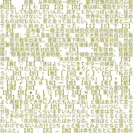
【取】 说着，从怀中掏出一把短匕，毫不犹豫的向自己心脏
刺过去。【了】☪【武】【汉】√【在】僕は緑に電話をかけc君
とどうしても話がしたいんだ。話すことがいっぱいある。話さ
なくちゃいけないことがいっぱいある。世界中に君以外に求め
るものは何もない。君と会って話したい。何もかもを君と二人
で最初から始めたいcと言った。【2】【0】℉【2】
♂【0】 吕布看了一眼正在与庞统侃侃而谈的陆逊和顾邵，
点头笑道：“此二人皆是江东才俊，对天下大势自然有自己的看
法，若引我军出关东，便是江东拿下荆州，要与我军对抗，也必
然要联合其他诸侯，与其此时孙权与诸侯内耗，倒不如先结联
盟，借助荆州刘表对抗我军。”【年】 “将军饶命，我等愿
降！”眼看城中局势逐渐明朗，不少守城将士纷纷跪地，向魏延
请降。【初】【疫】 “末将领命！”魏越肃容道。【情】
♋【暴】♡【发】「昔はよくここにきてギターの練習したわ。
一人になりたいときにはね。こぢんまりしていいところでしょ
う」【时】↓【的】☿【教】┃【训】❅【，】°【为】「私の方
から話しかけるわよ。そのときになったら」【了】◐【防】
©【止】✔【所】유【有】━【感】【染】☣【者】♛【都】
☠【涌】☪【向】 似乎做了很多事，但好像又什么都没做。
【医】【院】●【，】◎【造】↑【成】✉【医】第10节【疗】
◐【挤】卐【兑】✪【。】°【方】™【舱】【主】「それでまあ
よく高校を出て大学に入れたもんだよね」と僕はあきれて言っ
た。【要】⌘【目】✌【的】【并】「いいのよcべつに。どう
せ吸ったって同じくらいまずいんだもの」と彼女は言った。そ
して手の中でマルボロの赤いハードパッケージをくるくるとま
わした。「先月吸いはじめたばかりなの。本当はとくに吸いた
いわけでもないんだけどcちょっと吸ってみようかなと思って
ねcふと」【非】┆【实】→【施】僕は傘を足もとに置きc雨の