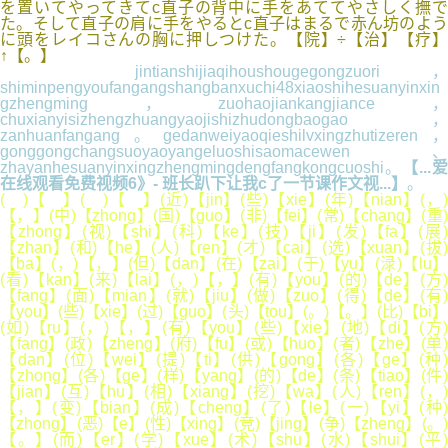
を置いてやってきてc直子の背中に手をあててやさしく撫で
た。そして直子の肩に手をやるとc直子はまるで赤ん坊のよう
に頭をレイコさんの胸に押しつけた。【院】÷【治】【疗】
↑【。】
jintianshijiaqihoushougegongzuori，
shiminpengyoufangangshangbanxuchi48xiaoshihesuanyinxin
gzhengming，zuohaojiankangjiance，
chuxianyisizhengzhuangyaojishizhudongbaogao，
zanhuanfangang。gedanweiyaoqieshilvxingzhutizeren，
gonggongchangsuoyaoyangeluoshisaomacewen、
zhayanhesuanyinxingzhengmingdengfangkongcuoshi。
【...爱
在线观看免费视频6》- 班长趴下让我c了一节课作文视...】
。
( )【 】( )【 】(近)【jin】(些)【xie】(年)【nian】(，)
【，】(中)【zhong】(国)【guo】(非)【fei】(常)【chang】(重)
【zhong】(视)【shi】(科)【ke】(技)【ji】(发)【fa】(展)
【zhan】(和)【he】(人)【ren】(才)【cai】(选)【xuan】(拔)
【ba】(，)【，】(但)【dan】(在)【zai】(于)【yu】(渌)【lu】
(看)【kan】(来)【lai】(，)【，】(有)【you】(的)【de】(方)
【fang】(面)【mian】(就)【jiu】(做)【zuo】(得)【de】(有)
【you】(些)【xie】(过)【guo】(头)【tou】(。)【。】(比)【bi】
(如)【ru】(，)【，】(有)【you】(些)【xie】(地)【di】(方)
【fang】(政)【zheng】(府)【fu】(或)【huo】(者)【zhe】(单)
【dan】(位)【wei】(提)【ti】(供)【gong】(各)【ge】(种)
【zhong】(各)【ge】(样)【yang】(的)【de】(条)【tiao】(件)
【jian】(互)【hu】(相)【xiang】(挖)【wa】(人)【ren】(，)
【，】(变)【bian】(成)【cheng】(了)【le】(一)【yi】(种)
【zhong】(恶)【e】(性)【xing】(竞)【jing】(争)【zheng】(。)
【。】(而)【er】(学)【xue】(术)【shu】(水)【shui】(平)