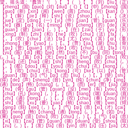
望，摇头道：“蠢货！”( )【 】( )【 】(刘)【liu】(正)
【zheng】(国)【guo】(对)【dui】(《)【《】(中)【zhong】(国)
【guo】(新)【xin】(闻)【wen】(周)【zhou】(刊)【kan】(》)
【》】(解)【jie】(释)【shi】(说)【shuo】(，)【，】(决)
【jue】(定)【ding】(一)【yi】(件)【jian】(管)【guan】(乐)
【le】(器)【qi】(名)【ming】(称)【cheng】(的)【de】(关)
【guan】(键)【jian】(，)【，】(在)【zai】(于)【yu】(形)
【xing】(制)【zhi】(和)【he】(吹)【chui】(法)【fa】(，)
【，】(吹)【chui】(法)【fa】(尤)【you】(其)【qi】(重)
【zhong】(要)【yao】(。)【。】(贾)【jia】(湖)【hu】(骨)
【gu】(管)【guan】(的)【de】(吹)【chui】(法)【fa】(与)
【yu】(笛)【di】(截)【jie】(然)【ran】(不)【bu】(同)【tong】
(。)【。】(笛)【di】(无)【wu】(论)【lun】(竖)【shu】(吹)
【chui】(还)【hai】(是)【shi】(横)【heng】(吹)【chui】(，)
【，】(都)【dou】(有)【you】(吹)【chui】(孔)【kong】(，)
【，】(吹)【chui】(孔)【kong】(可)【ke】(以)【yi】(管)
【guan】(理)【li】(气)【qi】(流)【liu】(，)【，】(使)【shi】
(得)【de】(声)【sheng】(音)【yin】(纯)【chun】(净)【jing】
(通)【tong】(畅)【chang】(。)【。】(而)【er】(贾)【jia】(湖)
【hu】(骨)【gu】(管)【guan】(没)【mei】(有)【you】(吹)
【chui】(孔)【kong】(，)【，】(两)【liang】(端)【duan】(直)
【zhi】(通)【tong】(，)【，】(吹)【chui】(奏)【zou】(时)
【shi】(需)【xu】(要)【yao】(稍)【shao】(微)【wei】(倾)
【qing】(斜)【xie】(，)【，】(气)【qi】(息)【xi】(才)【cai】
(能)【neng】(畅)【chang】(通)【tong】(。)【。】(如)【ru】
(果)【guo】(竖)【shu】(吹)【chui】(，)【，】(气)【qi】(息)
【xi】(在)【zai】(管)【guan】(端)【duan】(受)【shou】(阻)
【zu】(，)【，】(发)【fa】(音)【yin】(挤)【ji】(压)【ya】(太)