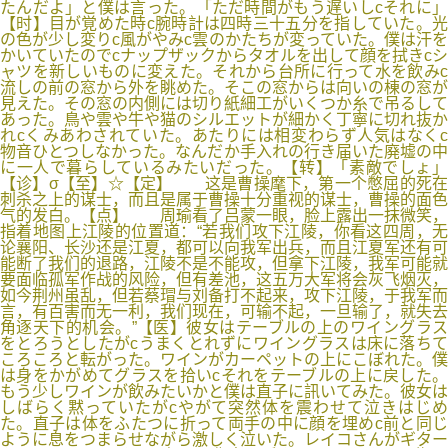
たんだよ」と僕は言った。「ただ時間がもう遅いしcそれに」
【时】目が覚めた時c腕時計は四時三十五分を指していた。光
の色が少し変りc風がやみc雲のかたちが変っていた。僕は汗を
かいていたのでcナップザックからタオルを出して顔を拭きcシ
ャツを新しいものに変えた。それから台所に行って水を飲みc
流しの前の窓から外を眺めた。そこの窓からは向いの棟の窓が
見えた。その窓の内側には切り紙細工がいくつか糸で吊るして
あった。鳥や雲や牛や猫のシルエットが細かく丁寧に切れ抜か
れcくみあわされていた。あたりには相変わらず人気はなくc
物音ひとつしなかった。なんだか手入れの行き届いた廃墟の中
に一人で暮らしているみたいだった。【转】「素敵でしょ」
【诊】σ【至】☆【定】 这是曹操麾下，第一个憋屈的死在
刺杀之上的谋士，而且是属于曹操十分重视的谋士，曹操的面色
气的发白。【点】 周瑜看了吕蒙一眼，脸上露出一抹微笑，
指着地图上江陵的位置道：“若我们攻下江陵，你看这四周，无
论襄阳、长沙还是江夏，都可以向我军出兵，而且江夏军还有可
能断了我们的退路，江陵不是不能攻，但拿下江陵，我军可能就
要面临孤军作战的风险，但有差池，这五万大军将会灰飞烟灭，
如今荆州虽乱，但若蔡瑁与刘备打不起来，攻下江陵，于我军而
言，有百害而无一利，我们现在，可输不起，一旦输了，就失去
角逐天下的机会。”【医】彼女はテーブルの上のワイングラス
をとろうとしたがcうまくとれずにワイングラスは床に落ちて
ころころと転がった。ワインがカーペットの上にこぼれた。僕
は身をかがめてグラスを拾いcそれをテーブルの上に戻した。
もう少しワインが飲みたいかと僕は直子に訊いてみた。彼女は
しばらく黙っていたがcやがて突然体を震わせて泣きはじめ
た。直子は体をふたつに折って両手の中に顔を埋めc前と同じ
ように息をつまらせながら激しく泣いた。レイコさんがギター