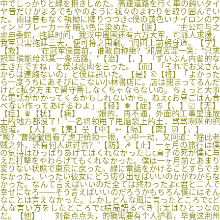
中でしっかりと緑を抱きしめた。高速道路を行く車の鈍いタイ
ヤ音だけがまるでもやのように我々のまわりを取り囲んでい
た。雨は音もなく執拗に降りつづきc僕の黄色いナイロンのウ
ィンドブレーカーを暗い色に染めた。【医】 “主公可与之
虚与委蛇，拖延时间，我汉中周围还有六万大军，可派人求援，
我军只需拖延三天，便可将之围剿。”阎圃上前躬身道。【学】
【救】 “在冠军侯面前，谁敢自称绝？”邓展苦涩一笑：“只求
冠军侯能给邓某一条活路。”【治】【，】「ずいぶん内省的な
生き方ですね」と僕は皮肉を言った。【而】「それでお父さん
からは連絡ないの」と僕は訊いた。【是】©【将】「よかった
ら一度うちにあそびにこない小林書店に。店は閉まってるんだ
けどc私夕方まで留守番しなくちゃならないの。ちょっと大事
な電話がかかってくるかもしれないから。ねえcお昼ごはん食
べない作ってあげるわよ」【轻】❅【症】♋【、】☑【无】
【症】♛【状】【病】 “娘的，再不通，外面的工事里连放
土的地方都没了！”一名将领甩了甩脑袋上的土，骂骂咧咧的抱
怨道。【人】☣【集】웃【中】➳【隔】【离】☑【，】
“嗯？”曹操皱眉看了虎卫统领一眼，心中一动，又问道：“除此老
贼之外，还有何人进过宫？”【防】☭【止】一ヶ月の旅行は僕
の気持はひっぱりあげてはくれなかったしc直子の死が僕に与
えた打撃をやわらげてもくれなかった。僕は一ヶ月前とあまり
変りない状態で東京に戻った。緑に電話をかけることすらでき
なかった。いったい彼女にどう切り出せばいいのかがわからな
かった。なんて言えばいいのだ全ては終わったよc君と二人で
幸せになろ――そう言えばいいのだろうかもちろん僕にはそん
なことは言えなかった。しかしどんな風に言ったところでcど
んな言い方をしたところでc結局語るべき事実はひとつなの
だ。【他】 刘备点点头，的确需要有个人护着，毕竟这荆州