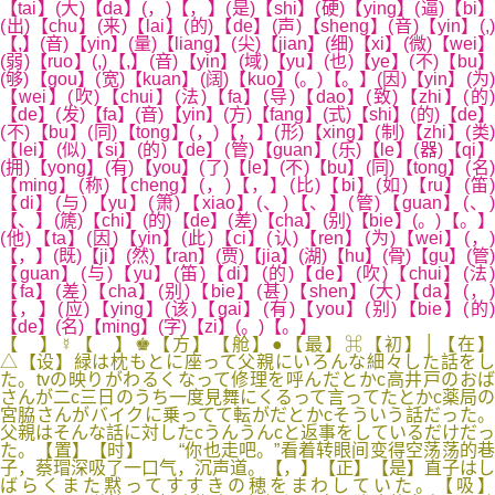
【tai】(大)【da】(，)【，】(是)【shi】(硬)【ying】(逼)【bi】
(出)【chu】(来)【lai】(的)【de】(声)【sheng】(音)【yin】(,)
【,】(音)【yin】(量)【liang】(尖)【jian】(细)【xi】(微)【wei】
(弱)【ruo】(,)【,】(音)【yin】(域)【yu】(也)【ye】(不)【bu】
(够)【gou】(宽)【kuan】(阔)【kuo】(。)【。】(因)【yin】(为)
【wei】(吹)【chui】(法)【fa】(导)【dao】(致)【zhi】(的)
【de】(发)【fa】(音)【yin】(方)【fang】(式)【shi】(的)【de】
(不)【bu】(同)【tong】(，)【，】(形)【xing】(制)【zhi】(类)
【lei】(似)【si】(的)【de】(管)【guan】(乐)【le】(器)【qi】
(拥)【yong】(有)【you】(了)【le】(不)【bu】(同)【tong】(名)
【ming】(称)【cheng】(，)【，】(比)【bi】(如)【ru】(笛)
【di】(与)【yu】(箫)【xiao】(、)【、】(管)【guan】(、)
【、】(篪)【chi】(的)【de】(差)【cha】(别)【bie】(。)【。】
(他)【ta】(因)【yin】(此)【ci】(认)【ren】(为)【wei】(，)
【，】(既)【ji】(然)【ran】(贾)【jia】(湖)【hu】(骨)【gu】(管)
【guan】(与)【yu】(笛)【di】(的)【de】(吹)【chui】(法)
【fa】(差)【cha】(别)【bie】(甚)【shen】(大)【da】(，)
【，】(应)【ying】(该)【gai】(有)【you】(别)【bie】(的)
【de】(名)【ming】(字)【zi】(。)【。】
【 】☿【 】♚【方】【舱】●【最】⌘【初】│【在】
△【设】緑は枕もとに座って父親にいろんな細々した話をし
た。tvの映りがわるくなって修理を呼んだとかc高井戸のおば
さんが二c三日のうち一度見舞にくるって言ってたとかc薬局の
宮脇さんがバイクに乗ってて転がだとかcそういう話だった。
父親はそんな話に対したcうんうんcと返事をしているだけだっ
た。【置】【时】 “你也走吧。”看着转眼间变得空荡荡的巷
子，蔡瑁深吸了一口气，沉声道。【，】【正】【是】直子はし
ばらくまた黙ってすすきの穂をまわしていた。【吸】