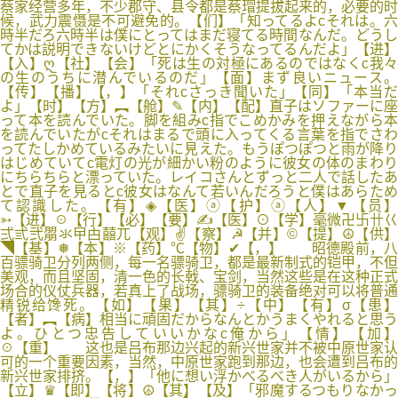
蔡家经营多年，不少郡守、县令都是蔡瑁提拔起来的，必要的时
候，武力震慑是不可避免的。【们】「知ってるよcそれは。六
時半だろ六時半は僕にとってはまだ寝てる時間なんだ。どうし
てかは説明できないけどとにかくそうなってるんだよ」【进】
【入】ღ【社】【会】「死は生の対極にあるのではなくc我々
の生のうちに潜んでいるのだ」【面】まず良いニュース。
【传】【播】【，】「それcさっき聞いた」【同】「本当だ
よ」【时】【方】︻【舱】✎【内】【配】直子はソファーに座
って本を読んでいた。脚を組みc指でこめかみを押えながら本
を読んでいたがcそれはまるで頭に入ってくる言葉を指でさわ
ってたしかめているみたいに見えた。もうぽつぽつと雨が降り
はじめていてc電灯の光が細かい粉のように彼女の体のまわり
にちらちらと漂っていた。レイコさんとずっと二人で話したあ
とで直子を見るとc彼女はなんて若いんだろうと僕はあらため
て認識した。【有】◈【医】ⓐ【护】ⓐ【人】▼【员】
➳【进】☉【行】【必】【要】✍【医】⊙【学】毫微卍卐卄巜
弍弎弐朤氺曱甴囍兀【观】✌【察】☭【并】©【提】☮【供】
◥【基】❅【本】※【药】℃【物】✔【，】 昭德殿前，八
百骠骑卫分列两侧，每一名骠骑卫，都是最新制式的铠甲，不但
美观，而且坚固，清一色的长戟、宝剑，当然这些是在这种正式
场合的仪仗兵器，若真上了战场，骠骑卫的装备绝对可以将普通
精锐给馋死。【如】【果】【其】÷【中】【有】σ【患】
【者】︻【病】相当に頑固だからなんとかうまくやれると思う
よ。ひとつ忠告していいかなc俺から」【情】【加】
☉【重】 这也是吕布那边兴起的新兴世家并不被中原世家认
可的一个重要因素，当然，中原世家跑到那边，也会遭到吕布的
新兴世家排挤。【，】「他に想い浮かべるべき人がいるから」
【立】♛【即】【将】☮【其】【及】「邪魔するつもりなかっ