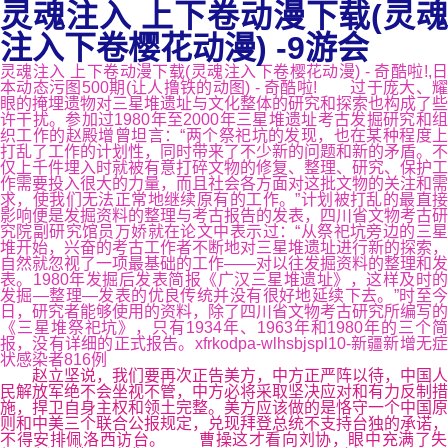
灵魂注入 上下卷动漫下载(灵魂
注入下卷樱花动漫) -9游会
灵魂注入 上下卷动漫下载(灵魂注入下卷樱花动漫) - 奇酷啦!,日
本动态污图500期(让人撸铁的动图) - 奇酷啦! 过于庞大、耀
眼的掩埋遗物对三星堆遗址与文化整体的研究和探索也构成了些
许干扰。参加过1980年至2000年三星堆遗址考古发掘研究和组
织工作的赵殿增曾坦言：“两个祭祀坑的发现，也在某种程度上
打乱了工作的计划性，同时带来了不少新的问题和新的矛盾。不
仅上千件埋入时就被有意打碎文物的修复、整理、研究、保护工
作需要投入很大的力量，而且社会各方面对这批文物的关注和需
求，使我们无法正常地继续原有的工作。”计划被打乱的最直接
影响便是发掘资料的整理与考古报告的发表，四川省文物考古研
究院副研究馆员万娇就在论文中表示过：“从祭祀坑旁边的三星
堆开始，兴奋的考古工作者不断地对三星堆遗址进行新的探索，
自然就忽视了一项最基础的工作——对以往发掘资料的整理和发
表。1980年发掘后发表简报《广汉三星堆遗址》，这样及时的
发掘—整理—发表的优良传统并没有很好地延续下去。”时至今
日，研究者能够使用的资料，除了四川省文物考古研究所编写的
《三星堆祭祀坑》，只有1934年、1963年和1980年的三个简
报，没有详细的正式报告。xfrkodpa-wlhsbjspl10-新疆新增无症
状感染者816例
赵立坚说，我们要‍‍再次正告美方，‍‍中方正严阵以待，‍‍中国人
民解放军‍‍绝不会坐视不管，‍‍中方‍‍必将采取坚决应对和有力反制措
施，‍‍捍卫自身主权‍‍和领土完整。‍‍美方‍‍应该做的是‍‍恪守一个中国原
则和中美三个联合公报规定，‍‍兑现拜登总统‍‍不支持台独的‍‍承诺，
不得安排‍‍佩洛西访台。 曹操这才看向刘协，眼中充满了失