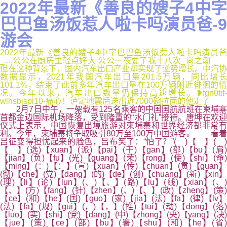
2022年最新《善良的嫂子4中字
巴巴鱼汤饭惹人啦卡吗演员爸-9
游会
2022年最新《善良的嫂子4中字巴巴鱼汤饭惹人啦卡吗演员爸
_...,公公在厨房里轻点好大 公公一夜要了我十八次_尚之潮
但在这种背景下，国内汽车出口产业却实现了逆势增长。中汽协
数据显示，2021年我国汽车出口量201.5万辆，同比增长
101.1%，结束了此前多年汽车出口量在100万辆附近徘徊的情
况。今年以来，汽车出口数量仍保持高速增长。❥fgn0tif-
wlhsbjspl10-痛心！泸定地震后送出近7000碗拉面的他走了
2月7日中午，一架载有125名乘客的中国国航航班在柬埔寨
首都金边国际机场降落，受到隆重的“水门礼”接待。唐坤在欢迎
仪式上表示，中国恢复出境旅游对柬埔寨和世界经济都非常有
利。今年，柬埔寨将争取吸引80万至100万中国游客。 看着
吕征变得担忧起来的脸色，吕布笑了：“怕了？”( )【 】( )
【 】(选)【xuan】(派)【pai】(干)【gan】(部)【bu】(肩)
【jian】(负)【fu】(光)【guang】(荣)【rong】(使)【shi】(命)
【ming】(：)【：】(宣)【xuan】(传)【chuan】(贯)【guan】
(彻)【che】(党)【dang】(的)【de】(创)【chuang】(新)【xin】
(理)【li】(论)【lun】(、)【、】(路)【lu】(线)【xian】(、)
【、】(方)【fang】(针)【zhen】(、)【、】(政)【zheng】(策)
【ce】(和)【he】(国)【guo】(家)【jia】(法)【fa】(律)【lv】
(法)【fa】(规)【gui】(，)【，】(推)【tui】(动)【dong】(落)
【luo】(实)【shi】(党)【dang】(中)【zhong】(央)【yang】(决)
【jue】(策)【ce】(部)【bu】(署)【shu】(和)【he】(省)