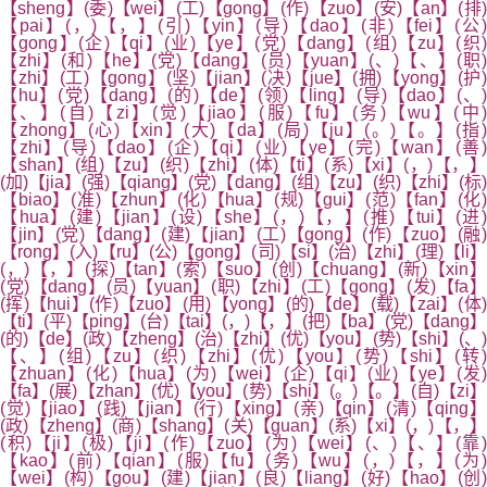
【sheng】(委)【wei】(工)【gong】(作)【zuo】(安)【an】(排)
【pai】(，)【，】(引)【yin】(导)【dao】(非)【fei】(公)
【gong】(企)【qi】(业)【ye】(党)【dang】(组)【zu】(织)
【zhi】(和)【he】(党)【dang】(员)【yuan】(、)【、】(职)
【zhi】(工)【gong】(坚)【jian】(决)【jue】(拥)【yong】(护)
【hu】(党)【dang】(的)【de】(领)【ling】(导)【dao】(、)
【、】(自)【zi】(觉)【jiao】(服)【fu】(务)【wu】(中
【zhong】(心)【xin】(大)【da】(局)【ju】(。)【。】(指)
【zhi】(导)【dao】(企)【qi】(业)【ye】(完)【wan】(善)
【shan】(组)【zu】(织)【zhi】(体)【ti】(系)【xi】(，)【，】
(加)【jia】(强)【qiang】(党)【dang】(组)【zu】(织)【zhi】(标)
【biao】(准)【zhun】(化)【hua】(规)【gui】(范)【fan】(化)
【hua】(建)【jian】(设)【she】(，)【，】(推)【tui】(进)
【jin】(党)【dang】(建)【jian】(工)【gong】(作)【zuo】(融)
【rong】(入)【ru】(公)【gong】(司)【si】(治)【zhi】(理)【li】
(，)【，】(探)【tan】(索)【suo】(创)【chuang】(新)【xin】
(党)【dang】(员)【yuan】(职)【zhi】(工)【gong】(发)【fa】
(挥)【hui】(作)【zuo】(用)【yong】(的)【de】(载)【zai】(体)
【ti】(平)【ping】(台)【tai】(，)【，】(把)【ba】(党)【dang】
(的)【de】(政)【zheng】(治)【zhi】(优)【you】(势)【shi】(、)
【、】(组)【zu】(织)【zhi】(优)【you】(势)【shi】(转)
【zhuan】(化)【hua】(为)【wei】(企)【qi】(业)【ye】(发)
【fa】(展)【zhan】(优)【you】(势)【shi】(。)【。】(自)【zi】
(觉)【jiao】(践)【jian】(行)【xing】(亲)【qin】(清)【qing】
(政)【zheng】(商)【shang】(关)【guan】(系)【xi】(，)【，】
(积)【ji】(极)【ji】(作)【zuo】(为)【wei】(、)【、】(靠)
【kao】(前)【qian】(服)【fu】(务)【wu】(，)【，】(为)
【wei】(构)【gou】(建)【jian】(良)【liang】(好)【hao】(创)