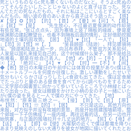
死というものならc死も悪くないものだなcと。そうよc死ぬの
ってそんなたいしたことじゃないのよcと直子は言った。死な
んてただの死なんだもの。それに私はここにいるとすごく楽な
んだもの。暗い波の音のあいまから直子はそう語った。【感】
✘【受】✪【到】【的】°【首】↗【要】✉【问】↖【题】
♫【就】™【是】 “先生放心，不过最近夏侯渊的动作却是
有些反常。”张辽点点头，因为寨墙上竖了隔板的缘故，便是夏
侯渊那边建起瞭望台，也看不到隔板后面的情形，正好借助挖掘
地道的土壤巩固攻势。【居】【民】♥【比】「一人で」【较】
↓【恐】☒【慌】✉【，】 “吴县顾邵（陆逊），拜见骠骑将
军。”顾邵和陆逊上前一步，向吕布恭拜，不管双方关系如何，
人家是以国礼来接见自己的，这个时候摆什么架子，那不是给吕
布难看，那是在给自己丢人。【他】✍【的】─【手】【机】
ⓐ【2】「絶対に」【4】▼【小】【时】━【不】☤【间】
◆【断】翌日の木曜日の午前中には体育の授業がありc僕は五
十メートルプールを何度か往復した。激しい運動をしたせいで
気分もいくらかさばっりしたしc食欲も出てきた。僕は定食屋
でたっぷりと量のある昼食を食べてからc調べものをするため
に文学部の図書室に向かって歩いているところで小林緑とばっ
たり出会った。彼女は眼鏡をかけた小柄の女の子と一緒にいた
がc僕の姿を見ると一人で僕の方にやってきた。【地】 吕
布恍然：“原来是三绝之一。”【接】【到】℃【抗】【原】
◐【阳】│【性】☏【的】☿【居】 不只是这边，其他方向也
来报，对方似乎并没有攻城的意思，而是开始搭建围墙箭塔，整
个邺城一下子仿佛成了一座内城，再往远看的话，在另一边也开
始筑寨，与正面的围墙拉开十几丈远的地方。【民】☪【电】✌
【话】【，】【即】☮【使】大塚駅の近くで僕は都電を降りc
あまり見映えのしない大通りを彼女が地図に描いてくれたとお