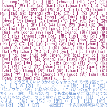
【chuang】(新)【xin】(创)【chuang】(业)【ye】(生)
【sheng】(态)【tai】(添)【tian】(砖)【zhuan】(加)【jia】(瓦)
【wa】(。)【。】(发)【fa】(挥)【hui】(自)【zi】(身)【shen】
(在)【zai】(政)【zheng】(策)【ce】(理)【li】(论)【lun】(、)
【、】(沟)【gou】(通)【tong】(对)【dui】(接)【jie】(等)
【deng】(方)【fang】(面)【mian】(的)【de】(优)【you】(势)
【shi】(，)【，】(搭)【da】(建)【jian】(交)【jiao】(流)【liu】
(合)【he】(作)【zuo】(平)【ping】(台)【tai】(，)【，】(推)
【tui】(动)【dong】(各)【ge】(项)【xiang】(惠)【hui】(企)
【qi】(政)【zheng】(策)【ce】(落)【luo】(地)【di】(落)
【luo】(实)【shi】(，)【，】(引)【yin】(导)【dao】(企)【qi】
(业)【ye】(提)【ti】(振)【zhen】(发)【fa】(展)【zhan】(信)
【xin】(心)【xin】(，)【，】(抢)【qiang】(抓)【zhua】(发)
【fa】(展)【zhan】(机)【ji】(遇)【yu】(，)【，】(聚)【ju】
(精)【jing】(会)【hui】(神)【shen】(把)【ba】(企)【qi】(业)
【ye】(做)【zuo】(强)【qiang】(做)【zuo】(优)【you】(做)
【zuo】(大)【da】(，)【，】(更)【geng】(好)【hao】(服)
【fu】(务)【wu】(陕)【shan】(西)【xi】(高)【gao】(质)
【zhi】(量)【liang】(发)【fa】(展)【zhan】(，)【，】(助)
【zhu】(力)【li】(中)【zhong】(国)【guo】(式)【shi】(现)
【xian】(代)【dai】(化)【hua】(。)【。】
□【 】どう答えていいのかわからなかったのでc僕は黙ってい
た。【 】⊙【方】『』﹛﹜╳＋－﹢×【舱】【医】☤【院】
「ねえワタナベ君」と緑が訊ねた。「こういうの見てると立っ
ちゃう」【的】「知らないな。でも体の構造が進化に向いてな
いんじゃないかな。つまり猿なんかに比べてさ」【陆】「いい
ですよ」【续】★【取】☁【消】☉【，】【让】【新】
ⓐ【冠】【治】❣【疗】 被围困了一个多月的邺城兵马见识