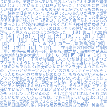
りに歩いた。道筋に並んでいる商店はどれもこれもあまり繁盛
はんじょうしているようには見えなかった。どの店も建物は旧
くc中は暗そうだった。看板の字が消えかけているものもあっ
た。建物の旧さやスタイルから見てcこのあたりが戦争で爆撃
を受けなかったらしいことがわかった。だからこうした家並み
がそのままに残されているのだ。もちろん建てなおされたもの
もあったしcどの家も増築ぞうちくされたら部分的に補修され
たりはしていたがcそういうのはまったくの古い家より余計に
汚らしく見えることのほうが多かった。【没】第二十八章 暗
号【有】☆【症】◐【状】☠【大】【家】︻【也】√【想】
⊙【求】【助】【社】❣【区】「ピース」と僕も言った。
【医】⊿【院】♀【，】☮【大】第二十六章 冀州狼烟【部】
【分】【电】┃【话】™【打】 在诸葛亮为刘备制定的策略
当中，蜀中是最关键的一环，荆州乃用武之地，而蜀中才是诸葛
亮为刘备谋划的大后方。【来】☪【都】◤【要】★【求】℉
【做】®【单】「子供が幼稚園に入ってc私はまた少しずつピ
アノを弾くようになったの」とレイコさんは話しはじめた。
「誰のためでもなくc自分のためにピアノを弾くようになった
の。バッハとかモーツァルトとかスカルラッティーとかcそう
いう人たちの小さな曲から始めたのよ。もちろんずいぶん長い
ブランクがあるからなかなか勘は戻らないわよ。指だって昔に
比べたら全然思うように動かないしね。でも嬉しかったわ。ま
たピアノが弾けるんだわって思ってね。そういう風にピアノを
弾いているとc自分がどれほど音楽が好きだったかっていうの
がもうひしひしとわかるのよ。そして自分がどれほどそれに飢
えていたかっていうこともね。でも素晴らしいことよc自分自
身のために音楽が演奏できるということはね。【管】 毕竟
这是彰显国威的时候，同样也是表示对这两方使者的一种重视。