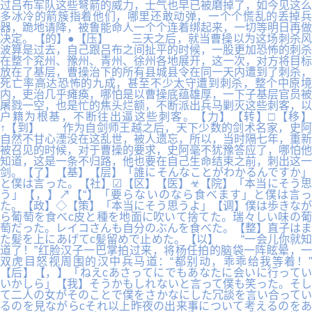
过吕布军队这些弩箭的威力，士气也早已被磨掉了，如今见这么
多冰冷的箭簇指着他们，哪里还敢动弹，一个个慌乱的丢掉兵
器，跪地请降，被鲁能命人一个个连着绑起来，一切等明日再做
决定。【的】●【压】 三天之后，就当曹操以为这场刺杀风
波算是过去，自己跟吕布之间扯平的时候，一股更加恐怖的刺杀
在整个兖州、豫州、青州、徐州各地展开，这一次，对方将目标
放在了基层，曹操治下的所有县城县令在同一天内遭到了刺杀，
死亡率高达恐怖的九成，甚至不少太守遭到刺杀，整个中原境
内，吏治几乎瘫痪，哪怕是以曹操底蕴雄厚，一下子基层官员被
屠戮一空，也是忙的焦头烂额，不断派出兵马剿灭这些刺客，以
户籍为根基，不断往出逼这些刺客。【力】【转】□【移】
↑【到】 作为自剑师王越之后，天下少数的剑术名家，史阿
自然不甘心湮没在这乱世，被人遗忘，所以，当时隔七年，重新
被召见的时候，对于曹操的要求，史阿毫不犹豫答应了，哪怕他
知道，这是一条不归路，他也要在自己生命结束之前，刺出这一
剑。【了】【基】【层】「誰にそんなことがわかるんですか」
と僕は言った。【社】☑【区】【医】☣【院】「本当にそう思
う」【，】↗【“】「要らないのなら食べます」と僕は言っ
た。【政】◇【策】「本当にそう思うよ」【调】僕は歩きなが
ら葡萄を食べc皮と種を地面に吹いて捨てた。瑞々しい味の葡
萄だった。レイコさんも自分のぶんを食べた。【整】直子はま
た髪を上にあげてc髪留めで止めた。【以】 “一会儿你就知
道了！”红脸汉子一巴掌拍过来，将杨任拍的脑袋一阵眩晕，一
双虎目怒视周围的汉中兵马道：“都别动，乖乖给我等着！”
【后】【，】「ねえcあさってにでもあなたに会いに行ってい
いかしら」【我】そうかもしれないと言って僕も笑った。そし
て二人の女がそのことで僕をさかなにした冗談を言い合ってい
るのを見ながらcそれ以上昨夜の出来事について考えるのをあ