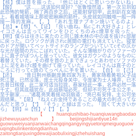
【核】僕は首を振った。「他にはとくに思いつかないね」
【酸】 “这……这该如何是好？”张鲁惶然道，第一次见到如
此恐怖的弩箭，隔了两百步之后，还能射穿铠甲，此刻趴在女墙
上，看着城墙垛上那密密麻麻的箭杆，头皮就如同触电一般一阵
接一阵的发麻。【，】「あれ生理ナプキン焼いてるのよ」
【总】●【想】↖【证】「良い曲ね。私cこれ大好きよ」とレ
イコさんは言ってワインをひとくちのみc煙草を吸った。
【明】僕らは往きに来たのと同じ雑木林の中の道を抜けc部屋
に戻った。ロウソクが消されc居間の電灯も消えていた。寝室
のドアが開いてベットサイドのランプがついていてcその仄か
な光が居間の方にこぼれていた。そんな薄暗がりのソファーの
上に直子がぽつんと座っていた。彼女はガウンのようなものに
着替えていた。その襟を首の上までぎょっとあわせcソファの
上に足をあげc膝を曲げて座っていた。レイコさんは直子のと
ころに行ってc頭のてっぺんに手を置いた。【自】※【己】
【还】 “昔日荆州蔡蒯庞黄四家为主，黄家随着黄祖父子战
死江夏，已然没落，庞士元投身关中，令庞家为士人唾弃，已不
负昔日辉煌，此二家可适当拉拢，蔡家经此一事，名声必然一落
千丈，但其底蕴犹在，此战蔡瑁必死，但却不可死于主公之手，
至于蒯家……”诸葛亮笑着摇动羽扇道：“亮已有安排，主公可坐
观结果。”【是】「ねえcお金持であることの最大の利点ってな
んだと思う」【“】「そう」と緑は言った。「固くて大きいか
ら」【阴】☠【性】√【”】【。】
【huanqiushibao-huanqiuwangbaodao
jizhewuyuanchun】beijingshijian6yue14ri，
guowuweiyuanjianwaichangqingangyingyuetongmeiguoguow
uqingbulinkentongdianhua。
zaitongtianjuxingdewaijiaobulixingjizhehuishang，