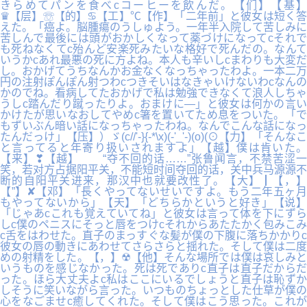
きらめてパンを食べcコーヒーを飲んだ。【们】【基】
♛【层】☏【的】♋【工】℃【作】「二年前」と彼女は短く答
えた。「癌よ。脳腫瘍のうしゅよう。一年半入院して苦しみに
苦しんで最後には頭がおかしくなって薬づけになってcそれで
も死ねなくてc殆んど安楽死みたいな格好で死んだの。なんて
いうかcあれ最悪の死に方よね。本人も辛いしcまわりも大変だ
し。おかげてうちなんかお金なくなっちゃったわよ。一本二万
円の注射ぽんぽん射つわcつきそいはなきゃいけないわcなんの
かのでね。看病してたおかげで私は勉強できなくて浪人しちゃ
うしc踏んだり蹴ったりよ。おまけに―」と彼女は何かの言い
かけたが思いなおしてやめc箸を置いてため息をついた。「で
もずいぶん暗い話になっちゃったわね。なんでこんな話になっ
たんだっけ」【压】）ゞ(c//'-}{-*\x)(-'_'-)(o)(⊙【力】「そんなこ
と言ってると年寄り扱いされますよ」【越】僕は肯いた。
【来】❣【越】 “夺不回的话……”张鲁闻言，不禁苦涩一
笑，若对方占据阳平关，不能短时间夺回的话，关中兵马源源不
断的自阳平关进来，那汉中也就要改性了。【大】┃【，】
【”】✘【邓】「長くやってないせいですよ。もう二年五ヶ月
もやってないから」【天】「どちらかというと好き」【说】
「じゃあcこれも覚えていてね」と彼女は言って体を下にずら
しc僕のペニスにそっと唇をつけcそれからあたたかく包みこみ
c舌をはわせた。直子のまっすぐな髪が僕の下腹に落ちかかりc
彼女の唇の動きにあわせてさらさらと揺れた。そして僕は二度
めの射精をした。【，】☢【他】そんな場所では僕は哀しみと
いうものを感じなかった。死は死でありc直子は直子だからだ
った。ほら大丈夫よc私はここにいるでしょうと直子は恥ずか
しそうに笑いながら言った。いつものちょっとした仕草が僕の
心をなごませc癒してくれた。そして僕はこう思った。これが