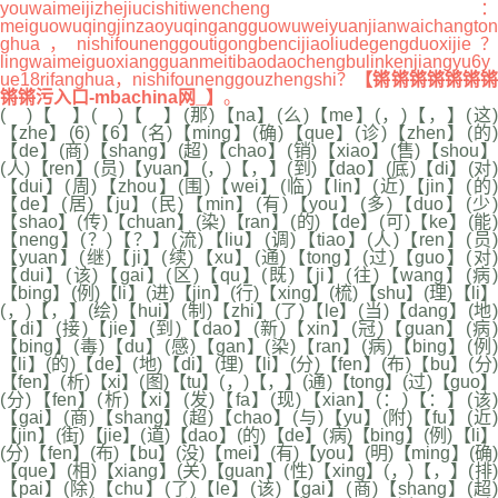
youwaimeijizhejiucishitiwencheng：
meiguowuqingjinzaoyuqingangguowuweiyuanjianwaichangton
ghua，nishifounenggoutigongbencijiaoliudegengduoxijie？
lingwaimeiguoxiangguanmeitibaodaochengbulinkenjiangyu6y
ue18rifanghua，nishifounenggouzhengshi？
【锵锵锵锵锵锵
锵锵污入口-mbachina网_】
。
( )【 】( )【 】(那)【na】(么)【me】(，)【，】(这)
【zhe】(6)【6】(名)【ming】(确)【que】(诊)【zhen】(的)
【de】(商)【shang】(超)【chao】(销)【xiao】(售)【shou】
(人)【ren】(员)【yuan】(，)【，】(到)【dao】(底)【di】(对)
【dui】(周)【zhou】(围)【wei】(临)【lin】(近)【jin】(的)
【de】(居)【ju】(民)【min】(有)【you】(多)【duo】(少)
【shao】(传)【chuan】(染)【ran】(的)【de】(可)【ke】(能)
【neng】(？)【？】(流)【liu】(调)【tiao】(人)【ren】(员)
【yuan】(继)【ji】(续)【xu】(通)【tong】(过)【guo】(对)
【dui】(该)【gai】(区)【qu】(既)【ji】(往)【wang】(病)
【bing】(例)【li】(进)【jin】(行)【xing】(梳)【shu】(理)【li】
(，)【，】(绘)【hui】(制)【zhi】(了)【le】(当)【dang】(地)
【di】(接)【jie】(到)【dao】(新)【xin】(冠)【guan】(病)
【bing】(毒)【du】(感)【gan】(染)【ran】(病)【bing】(例)
【li】(的)【de】(地)【di】(理)【li】(分)【fen】(布)【bu】(分)
【fen】(析)【xi】(图)【tu】(，)【，】(通)【tong】(过)【guo】
(分)【fen】(析)【xi】(发)【fa】(现)【xian】(：)【：】(该)
【gai】(商)【shang】(超)【chao】(与)【yu】(附)【fu】(近)
【jin】(街)【jie】(道)【dao】(的)【de】(病)【bing】(例)【li】
(分)【fen】(布)【bu】(没)【mei】(有)【you】(明)【ming】(确)
【que】(相)【xiang】(关)【guan】(性)【xing】(，)【，】(排)
【pai】(除)【chu】(了)【le】(该)【gai】(商)【shang】(超)