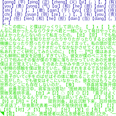
【gong】(平)【ping】(正)【zheng】(义)【yi】(，)【，】(有)
【you】(勇)【yong】(气)【qi】(和)【he】(胆)【dan】(识)
【shi】(，)【，】(敢)【gan】(于)【yu】(坚)【jian】(持)
【chi】(原)【yuan】(则)【ze】(，)【，】(有)【you】(责)
【ze】(任)【ren】(和)【he】(担)【dan】(当)【dang】(。)
【。】
「ここの庭に」と僕はびっくりして訊いた。【 】◐【 】そ
んなに良かったんならワタナベ君と一緒になって毎日やってれ
ばよかったんじないのって私言ったの。【北】【京】「でも私
がいろんなことを知りたがったりやりたがったりするとc彼不
機嫌になったり怒ったりするの。だって言って。私の頭が変だ
って言うのよ。フェラチオだってなかなかさせてくれないの。
私あれすごく研究してみたいのに」【市】┄【气】僕はあまり
にも鮮明に彼女を記憶しすぎていた。彼女が僕のベニスをそっ
と口で包みcその髪が僕の下腹に落ちかかっていたあの光景を
僕はまだ覚えていた。そのあたたかみや息づかいやcやるせな
い射精の感触を僕は覚えていた。僕はそれをまるで五分前ので
きごとのようにはっきり思い出すことができた。そしてとなり
に直子がいてc手をのばせばその体に触れることができるよう
に気がした。でも彼女はそこにいなかった。彼女のはもうこの
世界のどこにも存在しないのだ。【象】 “恭喜将军旗开得
胜，此番平定汉中，将军当记首功！”庞统再见到魏延之时，不
禁微笑着拱手道。【台】☭【2】☁【0】⊙【2】「直子はよく
あんな風になるんですか」と僕は訊いてみた。【2】【年】
【9】σ【月】≈【4】 提到刘备，赵云沉默下来，吕玲绮也
不说话了，毕竟那代表着一段并不愉快的往事。【日】【1】
¡【8】【时】↗【5】【5】〗【分】【发】©【布】【冰】
◥【雹】 “主公，贵霜使者以及江东使者已至南门之外。”一