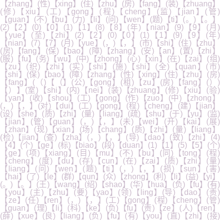
【zhang】(性)【xing】(住)【zhu】(房)【fang】(装)【zhuang】
(修)【xiu】(工)【gong】(程)【cheng】(监)【jian】(管)
【guan】(不)【bu】(力)【li】(问)【wen】(题)【ti】(。)【。】
(2)【2】(0)【0】(1)【1】(8)【8】(年)【nian】(9)【9】(月)
【yue】(至)【zhi】(2)【2】(0)【0】(1)【1】(9)【9】(年)
【nian】(7)【7】(月)【yue】(，)【，】(市)【shi】(住)【zhu】
(房)【fang】(保)【bao】(障)【zhang】(安)【an】(置)【zhi】
(服)【fu】(务)【wu】(中)【zhong】(心)【xin】(在)【zai】(组)
【zu】(织)【zhi】(实)【shi】(施)【shi】(全)【quan】(市)
【shi】(保)【bao】(障)【zhang】(性)【xing】(住)【zhu】(房)
【fang】(（)【（】(公)【gong】(租)【zu】(房)【fang】(）)
【）】(室)【shi】(内)【nei】(装)【zhuang】(修)【xiu】(验)
【yan】(收)【shou】(工)【gong】(作)【zuo】(中)【zhong】
(，)【，】(对)【dui】(工)【gong】(程)【cheng】(建)【jian】
(设)【she】(质)【zhi】(量)【liang】(疏)【shu】(于)【yu】(监)
【jian】(管)【guan】(，)【，】(未)【wei】(开)【kai】(展)
【zhan】(现)【xian】(场)【chang】(质)【zhi】(量)【liang】
(检)【jian】(查)【zha】(，)【，】(导)【dao】(致)【zhi】(4)
【4】(个)【ge】(标)【biao】(段)【duan】(1)【1】(5)【5】(个)
【ge】(项)【xiang】(目)【mu】(不)【bu】(同)【tong】(程)
【cheng】(度)【du】(存)【cun】(在)【zai】(质)【zhi】(量)
【liang】(问)【wen】(题)【ti】(，)【，】(损)【sun】(害)
【hai】(了)【le】(群)【qun】(众)【zhong】(利)【li】(益)【yi】
(。)【。】(王)【wang】(绍)【shao】(华)【hua】(负)【fu】(有)
【you】(主)【zhu】(要)【yao】(领)【ling】(导)【dao】(责)
【ze】(任)【ren】(，)【，】(工)【gong】(程)【cheng】(管)
【guan】(理)【li】(科)【ke】(负)【fu】(责)【ze】(人)【ren】
(薛)【xue】(良)【liang】(负)【fu】(有)【you】(直)【zhi】(接)