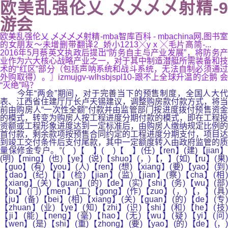
欧美乱强伦乂 乄乄乄乄射精-9
游会
欧美乱强伦乂 乄乄乄乄射精-mba智库百科 - mbachina网,图书室
的女朋友～未增删带翻译2_娇小1213╳yⅹ╳毛片高简-...
2016年5月蔡英文执政后提出“防务自主与产业发展”，将防务产
业作为六大核心战略产业之一，对于其中制造潜艇所需装备和技
术的“红区”部分（包括声呐系统和战斗系统，无法自制必须通过
外购取得）。〗izmujgv-wlhsbjspl10-跟不上全球升温的企鹅 会
“灭绝”吗？
今年“两会”期间，对于完善当下的预售制度，全国人大代
表、江西省住建厅厅长卢天锡建议，调整购房款付款方式，将当
前由购房人“一次性全额”付款并由监管部门按进度拨付预售资金
的模式，转变为购房人按工程进度分期付款的模式，即在工程投
资额或工程形象进度达到一定标准后，由购房人缴纳规定比例的
首付款，剩余款项按预售合同约定的工程进度分期支付，项目达
到竣工交付条件后支付尾款，其中一定额度转入由政府监管的质
量保修金专户。°( )【 】( )【 】(任)【ren】(建)【jian】
(明)【ming】(也)【ye】(说)【shuo】(，)【，】(如)【ru】(果)
【guo】(有)【you】(人)【ren】(想)【xiang】(要)【yao】(到)
【dao】(纪)【ji】(检)【jian】(监)【jian】(察)【cha】(相)
【xiang】(关)【guan】(的)【de】(实)【shi】(务)【wu】(部)
【bu】(门)【men】(工)【gong】(作)【zuo】(，)【，】(具)
【ju】(备)【bei】(相)【xiang】(关)【guan】(的)【de】(专)
【zhuan】(业)【ye】(知)【zhi】(识)【shi】(和)【he】(技)
【ji】(能)【neng】(毫)【hao】(无)【wu】(疑)【yi】(问)
【wen】(是)【shi】(重)【zhong】(要)【yao】(的)【de】(，)