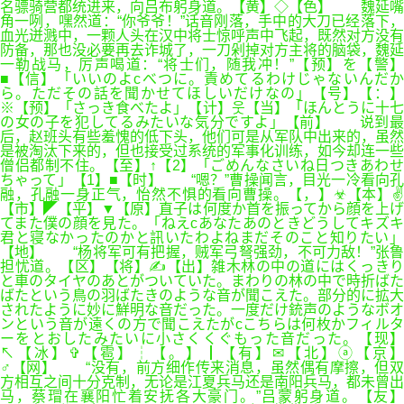
名骠骑营都统进来，向吕布躬身道。【黄】◇【色】 魏延嘴
角一咧，嘿然道：“你爷爷！”话音刚落，手中的大刀已经落下，
血光迸溅中，一颗人头在汉中将士惊呼声中飞起，既然对方没有
防备，那也没必要再去诈城了，一刀剁掉对方主将的脑袋，魏延
一勒战马，厉声喝道：“将士们，随我冲！”【预】を【警】
■【信】「いいのよcべつに。責めてるわけじゃないんだか
ら。ただその話を聞かせてほしいだけなの」【号】【：】
※【预】「さっき食べたよ」【计】웃【当】「ほんとうに十七
の女の子を犯してるみたいな気分ですよ」【前】 说到最
后，赵班头有些羞愧的低下头，他们可是从军队中出来的，虽然
是被淘汰下来的，但也接受过系统的军事化训练，如今却连一些
僧侣都制不住。【至】↑【2】「ごめんなさいね日つきあわせ
ちゃって」【1】■【时】 “嗯？”曹操闻言，目光一冷看向孔
融，孔融一身正气，怡然不惧的看向曹操。【，】☣【本】✌
【市】◤【平】▼【原】直子は何度か首を振ってから顔を上げ
てまた僕の顔を見た。「ねえcあなたあのときどうしてキズキ
君と寝なかったのかと訊いたわよねまだそのこと知りたい」
【地】 “杨将军可有把握，贼军弓弩强劲，不可力敌！”张鲁
担忧道。【区】【将】✍【出】雑木林の中の道にはくっきり
と車のタイヤのあとがついていた。まわりの林の中で時折ばた
ばたという鳥の羽ばたきのような音が聞こえた。部分的に拡大
されたように妙に鮮明な音だった。一度だけ銃声のようなボオ
ンという音が遠くの方で聞こえたがcこちらは何枚かフィルタ
ーをとおしたみたいに小さくくぐもった音だった。【现】
↖【冰】✞【雹】┆【。】┃【有】✉【北】ⓐ【京】
♂【网】 “没有，前方细作传来消息，虽然偶有摩擦，但双
方相互之间十分克制，无论是江夏兵马还是南阳兵马，都未曾出
马，蔡瑁在襄阳忙着安抚各大豪门。”吕蒙躬身道。【友】