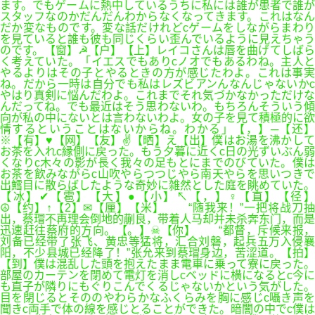
ます。でもゲームに熱中しているうちに私には誰が患者で誰が
スタッフなのかだんだんわからなくなってきます。これはなん
だか変なものです。変な話だけれどcゲームをしながらまわり
を見ていると誰も彼も同じくらい歪んでいるように見えちゃう
のです。【窗】☭【户】【上】レイコさんは唇を曲げてしばら
く考えていた。「イエスでもありcノオでもあるわね。主人と
やるよりはその子とやるときの方が感じたわよ。これは事実
ね。だから一時は自分でも私はレズビアンんなんじゃないかc
やはり真剣に悩んだわよ。これまでそれ気づかなかっただけな
んだってね。でも最近はそう思わないわ。もちろんそういう傾
向が私の中にないとは言わないわよ。女の子を見て積極的に欲
情するということはないからね。わかる」【，】─【还】
※【有】♥【网】【友】✌【晒】え【出】僕はお湯を沸かして
お茶を入れc縁側に戻った。もう夕暮に近くc日の光ずいぶん弱
くなりc木々の影が長く我々の足もとにまでのびていた。僕は
お茶を飲みながらc山吹やらつつじやら南天やらを思いつきで
出鱈目に散らばしたような奇妙に雑然とした庭を眺めていた。
【冰】✔【雹】【大】●【小】↖【，】♀【直】【径】
☮【约】↑【2】✉【厘】【米】 “随我来！”一把将战刀抽
出，蔡瑁不再理会倒地的蒯良，带着人马却并未杀奔东门，而是
迅速赶往蔡府的方向。【。】☠【你】 “都督，斥候来报，
刘备已经带了张飞、黄忠等猛将，汇合刘磐，起兵五万入侵襄
阳，不少县城已经降了！”张允来到蔡瑁身边，苦涩道。【拍】
【到】僕は混乱した頭を抱えたまま電車に乗って寮に戻った。
部屋のカーテンを閉めて電灯を消しcベッドに横になるとc今に
も直子が隣りにもぐりこんでくるじゃないかという気がした。
目を閉じるとそののやわらかなふくらみを胸に感じc囁き声を
聞きc両手で体の線を感じとることができた。暗闇の中でc僕は