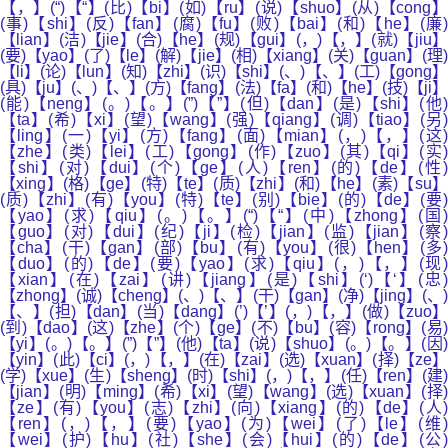
【，】(“)【“】(比)【bi】(如)【ru】(说)【shuo】(从)【cong】
(事)【shi】(反)【fan】(腐)【fu】(败)【bai】(和)【he】(廉)
【lian】(洁)【jie】(合)【he】(规)【gui】(，)【，】(就)【jiu】
(要)【yao】(了)【le】(解)【jie】(相)【xiang】(关)【guan】(理)
【li】(论)【lun】(知)【zhi】(识)【shi】(、)【、】(工)【gong】
(具)【ju】(、)【、】(方)【fang】(法)【fa】(和)【he】(技)【ji】
(能)【neng】(。)【。】(”)【”】(但)【dan】(是)【shi】(他)
【ta】(希)【xi】(望)【wang】(强)【qiang】(调)【tiao】(另)
【ling】(一)【yi】(方)【fang】(面)【mian】(，)【，】(这)
【zhe】(类)【lei】(工)【gong】(作)【zuo】(其)【qi】(实)
【shi】(对)【dui】(个)【ge】(人)【ren】(的)【de】(性)
【xing】(格)【ge】(特)【te】(质)【zhi】(和)【he】(素)【su】
(质)【zhi】(有)【you】(特)【te】(别)【bie】(的)【de】(要)
【yao】(求)【qiu】(。)【。】(“)【“】(中)【zhong】(国)
【guo】(对)【dui】(纪)【ji】(检)【jian】(监)【jian】(察)
【cha】(干)【gan】(部)【bu】(有)【you】(很)【hen】(多)
【duo】(的)【de】(要)【yao】(求)【qiu】(，)【，】(现)
【xian】(在)【zai】(讲)【jiang】(是)【shi】(‘)【‘】(忠)
【zhong】(诚)【cheng】(、)【、】(干)【gan】(净)【jing】(、)
【、】(担)【dan】(当)【dang】(’)【’】(，)【，】(做)【zuo】
(到)【dao】(这)【zhe】(个)【ge】(不)【bu】(容)【rong】(易)
【yi】(。)【。】(”)【”】(他)【ta】(说)【shuo】(。)【。】(因)
【yin】(此)【ci】(，)【，】(在)【zai】(选)【xuan】(择)【ze】
(学)【xue】(生)【sheng】(时)【shi】(，)【，】(任)【ren】(建)
【jian】(明)【ming】(希)【xi】(望)【wang】(选)【xuan】(择)
【ze】(有)【you】(志)【zhi】(向)【xiang】(的)【de】(人)
【ren】(，)【，】(要)【yao】(为)【wei】(了)【le】(维)
【wei】(护)【hu】(社)【she】(会)【hui】(的)【de】(公)