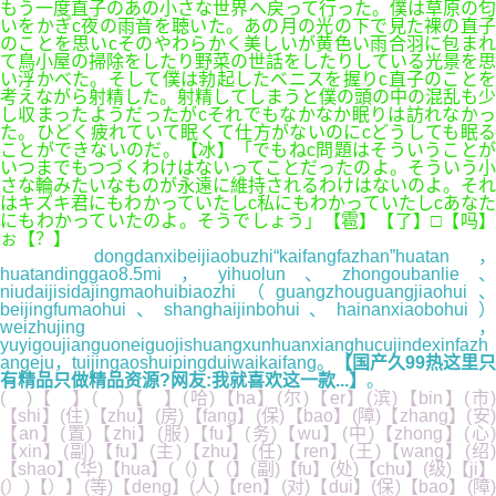
もう一度直子のあの小さな世界へ戻って行った。僕は草原の匂
いをかぎc夜の雨音を聴いた。あの月の光の下で見た裸の直子
のことを思いcそのやわらかく美しいが黄色い雨合羽に包まれ
て鳥小屋の掃除をしたり野菜の世話をしたりしている光景を思
い浮かべた。そして僕は勃起したベニスを握りc直子のことを
考えながら射精した。射精してしまうと僕の頭の中の混乱も少
し収まったようだったがcそれでもなかなか眠りは訪れなかっ
た。ひどく疲れていて眠くて仕方がないのにcどうしても眠る
ことができないのだ。【冰】「でもねc問題はそういうことが
いつまでもつづくわけはないってことだったのよ。そういう小
さな輪みたいなものが永遠に維持されるわけはないのよ。それ
はキズキ君にもわかっていたしc私にもわかっていたしcあなた
にもわかっていたのよ。そうでしょう」【雹】【了】□【吗】
ぉ【？】
dongdanxibeijiaobuzhi“kaifangfazhan”huatan，
huatandinggao8.5mi，yihuolun、zhongoubanlie、
niudaijisidajingmaohuibiaozhi（guangzhouguangjiaohui、
beijingfumaohui、shanghaijinbohui、hainanxiaobohui）
weizhujing，
yuyigoujianguoneiguojishuangxunhuanxianghucujindexinfazh
angeju，tuijingaoshuipingduiwaikaifang。
【国产久99热这里只
有精品只做精品资源?网友:我就喜欢这一款...】
。
( )【 】( )【 】(哈)【ha】(尔)【er】(滨)【bin】(市)
【shi】(住)【zhu】(房)【fang】(保)【bao】(障)【zhang】(安)
【an】(置)【zhi】(服)【fu】(务)【wu】(中)【zhong】(心)
【xin】(副)【fu】(主)【zhu】(任)【ren】(王)【wang】(绍)
【shao】(华)【hua】(（)【（】(副)【fu】(处)【chu】(级)【ji】
(）)【）】(等)【deng】(人)【ren】(对)【dui】(保)【bao】(障)