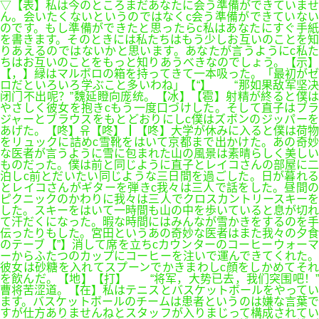
▽【表】私は今のところまだあなたに会う準備ができていませ
ん。会いたくないというのではなくc会う準備ができていない
のです。もし準備ができたと思ったらc私はあなたにすぐ手紙
を書きます。そのときには私たちはもう少しお互いのことを知
りあえるのではないかと思います。あなたが言うようにc私た
ちはお互いのことをもっと知りあうべきなのでしょう。【示】
【，】緑はマルボロの箱を持ってきて一本吸った。「最初がゼ
ロだといろいろ学ぶこと多いわね」【“】 “那如果敌军坚决
闭门不出呢？”魏延瞪向庞统。【冰】【雹】射精が終ると僕は
やさしく彼女を抱きcもう一度口づけした。そして直子はブラ
ジャーとブラウスをもとどおりにしc僕はズボンのジッパーを
あげた。【咚】유【咚】┃【咚】大学が休みに入ると僕は荷物
をリュックに詰めc雪靴をはいて京都まで出かけた。あの奇妙
な医者が言うように雪に包まれた山の風景は素晴らしく美しい
ものだった。僕は前と同じように直子とレイコさんの部屋に二
泊しc前とだいたい同じような三日間を過ごした。日が暮れる
とレイコさんがギターを弾きc我々は三人で話をした。昼間の
ピクニックのかわりに我々は三人でクロスカントリースキーを
した。スキーをはいて一時間も山の中を歩いていると息が切れ
て汗だくになった。暇な時間にはみんなが雪かきをするのを手
伝ったりもした。宮田というあの奇妙な医者はまた我々の夕食
のテーブ【”】消して席を立ちcカウンターのコーヒーウォーマ
ーからふたつのカップにコーヒーを注いで運んできてくれた。
彼女は砂糖を入れてスプーンでかきまわしc顔をしかめてそれ
を飲んだ。【地】【打】 “将军，大势已去，我们突围吧！”
曹将苦涩道。【在】私はテニスとバスケットボールをやってい
ます。バスケットボールのチームは患者というのは嫌な言葉で
すが仕方ありませんねとスタッフが入りまじって構成されてい