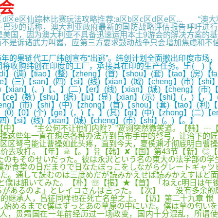
会
c区d区e区仙踪林比赛玩法攻略推荐:a区b区c区d区e区...
·巴沙的话称，澳大利亚政府最新的国防战略评估报告呼吁进行
是美国，因为澳大利亚不具备迅速运用本土9游会的解决方案的
诸武力叫嚣，应第三方要求鼓动战争只会增加焦虑和不信任。♫ktc
的果链代工厂纬创宣布“出逃”。纬创计划全面撤出印度市场，
在印度的工厂，承接其在印的生产任务。卐( )【 】( )【 】(新
】(调)【tiao】(整)【zheng】(首)【shou】(套)【tao】(房)【fa
de】(三)【san】(四)【si】(线)【xian】(城)【cheng】(市)【sh
)【xian】(、)【、】(二)【er】(线)【xian】(城)【cheng】(市)
)【ce】(数)【shu】(据)【ju】(显)【xian】(示)【shi】(，)【，】(
g】(市)【shi】(中)【zhong】(首)【shou】(套)【tao】(利)【li
(0)【0】(个)【ge】(，)【，】(其)【qi】(中)【zhong】(二)【er】
四)【si】(线)【xian】(城)【cheng】(市)【shi】(。)【。】
【中】 “主公何不让他们内附？”贾诩突然微笑道。【韩】┄
操这些年一直在想尽各种办法弄到吕布手中的弩弓，让治下的匠
区区弩弓能让曹操如此头疼，直到今天，夏侯渊才彻底明白曹操
价去攻打。【年】☠【。】유【韩】✘【国】第43节【新】◎
たのもそのせいだった。彼は永沢という名の東大の法学部の学
僕が食堂の日だまりで日なたぼっこをしながらグレートギャツ
た。通して読むのは三度めだが読みかえせば読みかえすほど面
と僕は訊いてみた。【朴】☏【振】★【首】「ねえc明日は午
ろがあるのよ」とレイコさんは言った。【次】 没有多余的
的继承人，吕征同样也在死亡名单之上。【访】第二十九章 恨【
し始めるまでc僕はずっとあの草原の中にいた。僕は草の匂いを
人，贵霜国在一年前经历过一场政变，国内十分混乱，所谓使