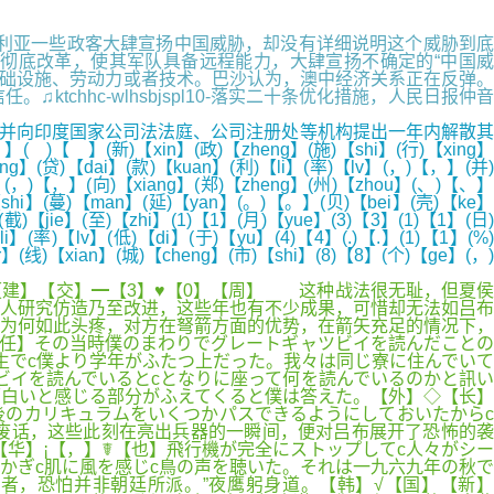
 “澳大利亚一些政客大肆宣扬中国威胁，却没有详细说明这个威胁到底
彻底改革，使其军队具备远程能力，大肆宣扬不确定的“中国威
基础设施、劳动力或者技术。巴沙认为，澳中经济关系正在反弹。
hhc-wlhsbjspl10-落实二十条优化措施，人民日报仲音
并向印度国家公司法法庭、公司注册处等机构提出一年内解散其
)【xin】(政)【zheng】(施)【shi】(行)【xing】
ng】(贷)【dai】(款)【kuan】(利)【li】(率)【lv】(，)【，】(并)
i】(，)【，】(向)【xiang】(郑)【zheng】(州)【zhou】(、)【、】
【shi】(蔓)【man】(延)【yan】(。)【。】(贝)【bei】(壳)【ke】
截)【jie】(至)【zhi】(1)【1】(月)【yue】(3)【3】(1)【1】(日)
】(率)【lv】(低)【di】(于)【yu】(4)【4】(.)【.】(1)【1】(%)
(线)【xian】(城)【cheng】(市)【shi】(8)【8】(个)【ge】(，)
【建】【交】━【3】♥【0】【周】 这种战法很无耻，但夏侯
人研究仿造乃至改进，这些年也有不少成果，可惜却无法如吕布
为何如此头疼，对方在弩箭方面的优势，在箭矢充足的情况下，
【任】その当時僕のまわりでグレートギャツビイを読んだことの
生でc僕より学年がふたつ上だった。我々は同じ寮に住んでいて
ビイを読んでいるとcとなりに座って何を読んでいるのかと訊い
白いと感じる部分がふえてくると僕は答えた。【外】◇【长】
後のカリキュラムをいくつかパスできるようにしておいたからc
废话，这些此刻在亮出兵器的一瞬间，便对吕布展开了恐怖的袭
华】¡【，】☤【也】飛行機が完全にストップしてc人々がシー
かぎc肌に風を感じc鳥の声を聴いた。それは一九六九年の秋で
者，恐怕并非朝廷所派。”夜鹰躬身道。【韩】√【国】【新】