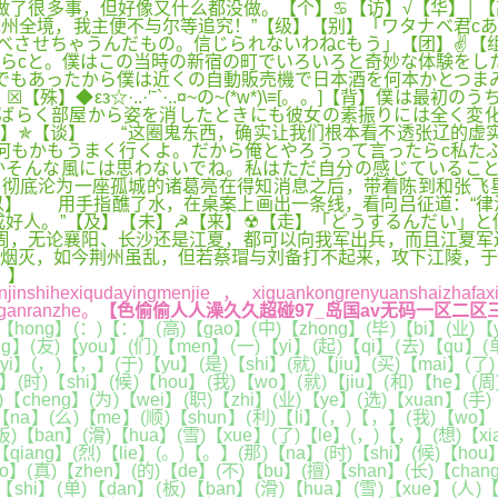
了很多事，但好像又什么都没做。【个】♋【访】√【华】│【
州全境，我主便不与尔等追究！”【级】【别】「ワタナベ君c
べさせちゃうんだもの。信じられないわねcもう」【团】✌【
らcと。僕はこの当時の新宿の町でいろいろと奇妙な体験をし
でもあったから僕は近くの自動販売機で日本酒を何本かとつま
◆εз☆·..·′ˉ`·..¤~の~(*w*)\≡[。。]【背】僕
ばらく部屋から姿を消したときにも彼女の素振りには全く変化
】✯【谈】 “这圈鬼东西，确实让我们根本看不透张辽的虚实。
何もかもうまく行くよ。だから俺とやろうって言ったらc私た
かそんな風には思わないでね。私はただ自分の感じているこ
彻底沦为一座孤城的诸葛亮在得知消息之后，带着陈到和张飞
以】 用手指醮了水，在桌案上画出一条线，看向吕征道：“律
成好人。”【及】【未】☭【来】☢【走】「どうするんだい」
周，无论襄阳、长沙还是江夏，都可以向我军出兵，而且江夏军
烟灭，如今荆州虽乱，但若蔡瑁与刘备打不起来，攻下江陵，于
。】
xiqudayingmenjie，xiguankongrenyuanshaizhafaxian
gganranzhe。
【色偷偷人人澡久久超碰97_岛国av无码一区二区三区
【hong】(：)【：】(高)【gao】(中)【zhong】(毕)【bi】(业)【y
ng】(友)【you】(们)【men】(一)【yi】(起)【qi】(去)【qu】(
yi】(，)【，】(于)【yu】(是)【shi】(就)【jiu】(买)【mai】(了)
】(时)【shi】(候)【hou】(我)【wo】(就)【jiu】(和)【he】(周
【cheng】(为)【wei】(职)【zhi】(业)【ye】(选)【xuan】(手)
)【na】(么)【me】(顺)【shun】(利)【li】(，)【，】(我)【wo】(
板)【ban】(滑)【hua】(雪)【xue】(了)【le】(，)【，】(想)【xi
【qiang】(烈)【lie】(。)【。】(那)【na】(时)【shi】(候)【hou】
】(真)【zhen】(的)【de】(不)【bu】(擅)【shan】(长)【chang
【shi】(单)【dan】(板)【ban】(滑)【hua】(雪)【xue】(人)【r