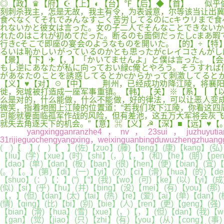
◎【政】♛【府】☪【上】◐【台】℉【后】◆【首】 似乎做
刻刺杀我主，怎是无故，我主有令，为表诚意，尔等该当让出冀
食べなくてそれでみんなすごく苦労してるのにcキウリまで食
れないかと彼女は言った。女の子二人でそんなことできないか
れたのはこれが初めてだった。断るのも面倒だったしcまあ暇
行きcそこで即座の宴会のようなものを開いた。【的】÷【特】☒【殊】
るいは恥かしいがっているのかとも思ったがcレイコさんがし
【景】【下】✈【，】「かいてませんよ」と僕は言った。【会
もし逆にあなたが私に向っておい緑c俺とやろう。そうすれば
があなたのことを誘惑してるとかcからかって刺激してると
【义】♥【对】☉【中】 荆州，已经成功劝降江陵，将襄阳
徙，宛城被打造成一座军事重镇。【韩】【关】※【系】┃【
么是对的，什么能做，什么不能做，好的律法，可以让恶人变
微笑，指着地图上江陵的位置道：“若我们攻下江陵，你看这四
可能就要面临孤军作战的风险，但有差池，这五万大军将会灰飞
就失去角逐天下的机会。”【意】⌘【义】☭【深】■【远】♥【
yangxingganranzhe4，nv，23sui，juzhuyutianjinshihe
31rijieguochengyangxing，weixinguanbingduwuzhengzhuan
( )【 】( )【 】(佐)【zuo】(藤)【teng】(康)【kang】(弘)
【liu】(学)【xue】(时)【shi】(，)【，】(和)【he】(朋)【pe
【dao】(单)【dan】(板)【ban】(很)【hen】(便)【bian】(宜)【
(。)【。】(第)【di】(一)【yi】(次)【ci】(滑)【hua】(的)【de
【shuo】(：)【：】(“)【“】(我)【wo】(可)【ke】(以)【yi】(成)
(似)【si】(乎)【hu】(并)【bing】(没)【mei】(有)【you】(那
【，】(但)【dan】(太)【tai】(热)【re】(爱)【ai】(单)【dan】(
(情)【qing】(比)【bi】(别)【bie】(人)【ren】(更)【geng】(强)
【bian】(滑)【hua】(雪)【xue】(，)【，】(但)【dan】(我)【wo
【gan】(觉)【jiao】(只)【zhi】(有)【you】(从)【cong】(事)