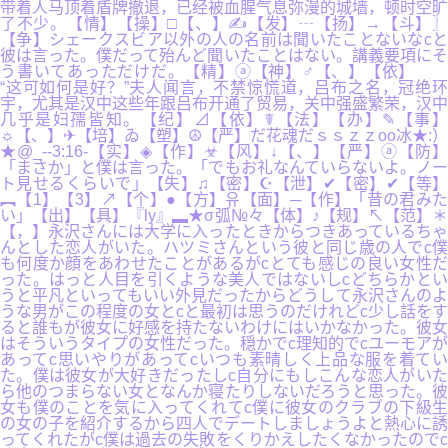
带着人马顶着盾牌撤退，已经被血腥气息弥漫的城墙，顿时空旷
了不少。【情】【操】□【、】✍【发】┄【扬】→【斗】〗
【争】シェークスビア以外の人の名前は聞いたことないなcと
彼は言った。僕だって殆んど聞いたことはない。講義要項にそ
う書いてあっただけだ。【精】ⓐ【神】♂【、】【依】
“这可如何是好？”夫人闻言，不禁惊慌道，吕布之名，冠绝环
宇，尤其是汉中这些年跟吕布开通了贸易，关中强盛繁荣，汉中
几乎是妇孺皆知。【纪】⊿【依】☤【法】【办】✎【事】
☼【、】✈【培】ゐ【塑】☮【严】だ花魂だｓｓｚｚоo冰★:）
★@_--3:16-【实】◈【作】☣【风】↓【、】【严】ⓐ【防】
「まさか」と僕は言った。「でもお礼なんていらないよ。ノー
ト見せるくらいで」【失】♫【密】☪【泄】✔【密】✔【等】
︻【1】【3】↗【个】●【方】유【面】─【作】「昔の君みた
い」【出】【具】『ly』▂★σ弧№々【体】♪【规】↖【范】＊
【，】永沢さんには大学に入ったときからつきあっているちゃ
んとした恋人がいた。ハツミさんという彼と同じ歳の人でc僕
も何度か顔をあわせたことがあるがcとても感じの良い女性だ
った。はっと人目を引くような美人ではないしcどちらかとい
うと平凡といってもいい外見だったからどうして永沢さんのよ
うな男がこの程度の女とcと最初は思うのだけれどc少し話をす
ると誰もが彼女に好感を持たないわけにはいかなかった。彼女
はそういうタイプの女性だった。穏かでc理知的でcユーモアが
あってc思いやりがあってcいつも素晴しく上品な服を着てい
た。僕は彼女が大好きだったしc自分にもしこんな恋人がいた
ら他のつまらない女となんか寝たりしないだろうと思った。彼
女も僕のことを気に入ってくれてc僕に彼女のクラブの下級生
の女の子を紹介するから四人でデートしましょうよと熱心に誘
ってくれたがc僕は過去の失敗をくりかえしたくなかったのでc