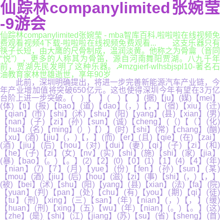
仙踪林companylimited张婉莹
-9游会
仙踪林companylimited张婉莹 - mba智库百科,啦啦啦在线视频免
费观看视频4下载-啦啦啦在线视频免费观看... 这支乐器只有
筷子长短，由大鹰的尺骨制成，温润淡黄。他称之为骨龠（音同
“悦”），更多的人称其为骨笛，源自河南舞阳贾湖。八九千年
前，贾湖先民发明了这种乐器。☭mzgierf-wlhsbjspl10-著名石
油教育家林世雄逝世，享年90岁
此前，深圳明确提出，将进一步完善新能源汽车产业链，今
年产业增加值将突破650亿元。这也使得深圳今年有望在3万亿
台阶上进一步突破。( )【 】( )【 】(据)【ju】(媒)【mei】
(体)【ti】(报)【bao】(道)【dao】(，)【，】(宿)【xiu】(迁)
【qian】(市)【shi】(沭)【shu】(阳)【yang】(县)【xian】(男)
【nan】(子)【zi】(孙)【sun】(诚)【cheng】(（)【（】(化)
【hua】(名)【ming】(）)【）】(时)【shi】(常)【chang】(酗)
【xu】(酒)【jiu】(，)【，】(而)【er】(且)【qie】(在)【zai】
(酒)【jiu】(后)【hou】(对)【dui】(妻)【qi】(子)【zi】(和)
【he】(子)【zi】(女)【nv】(实)【shi】(施)【shi】(家)【jia】
(暴)【bao】(。)【。】(2)【2】(0)【0】(1)【1】(4)【4】(年)
【nian】(7)【7】(月)【yue】(份)【fen】(孙)【sun】(某)
【mou】(酒)【jiu】(后)【hou】(滋)【zi】(事)【shi】(，)【，】
(被)【bei】(沭)【shu】(阳)【yang】(县)【xian】(法)【fa】(院)
【yuan】(判)【pan】(处)【chu】(有)【you】(期)【qi】(徒)
【tu】(刑)【xing】(三)【san】(年)【nian】(，)【，】(缓)
【huan】(刑)【xing】(五)【wu】(年)【nian】(。)【。】(这)
【zhe】(是)【shi】(江)【jiang】(苏)【su】(省)【sheng】(首)