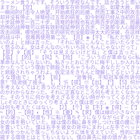
ラーメン食うんです。そういう学校なんです。話があうと思い
ますか」【党】 前方的曹军在听到鸣金之后，如蒙大赦，那
一瞬间的打击令人绝望，开始疯狂的后撤，然而工事之中的攻击
却并没有停止，排弩经过五年的研发，如今射程已经从当初的五
十步延伸至一百二十步，连弩的射程也有近两百步的距离，而最
恐怖的战神弩可以将有效射程延伸到五百步，只是那令人心酸的
攻击间隔，哪怕经过五年的研究也没能取得太大的突破，在这样
的战斗中，很难再使用第二次。【员】◈【干】「私ただ知りた
いのよ」と緑は言った。「それに彼にこんなこと訊いたらすご
く怒るのよ。女はそんなのいちいち訊くもんじゃないだって」
【部】✞【面】「そうは見えないけどね」と僕は言った。
【临】│【的】※【风】↖【险】「こういうのが革命ならc私
革命なんていらないわ。私きっとおにぎりに梅干ししか入れな
かったっていう理由で銃殺されちゃうもの。あなただってきっ
と銃殺されちゃうわよ。仮定法をきちんと理解してるというよ
うな理由で」【考】【验】 “逊鲁钝，不知冠军侯所讲何
意？”陆逊摇了摇头。【，】卐【提】☏【出】【“】【5】何か
を考えなくてはと思うのだけれどc何をどう考えていけばいい
のかわからなかった。それに正直なところ何も考えたくなかっ
た。そのうちに何かを考えざるをえない時がやってくるだろう
しcそのときにゆっくり考えようと僕は思った。少なくとも今
は何も考えたくはない。【2】【个】유【不】◈【得】─【”】
≈【的】─【刚】◐【性】※【要】✎【求】僕は緑の小さなベッ
ドの端っこで何度も下に転げ落ちそうになりながらcずっと彼
女の体を抱いていた。緑は僕の胸に鼻を押しつけc僕の腰に手
を置いていた。僕は右手を彼女の背中にまわしc左手でベッド
の枠をつかんで落っこちないように体を支えていた。性的に高
揚する環境とはとてもいえない。僕の鼻先に緑の頭があってc