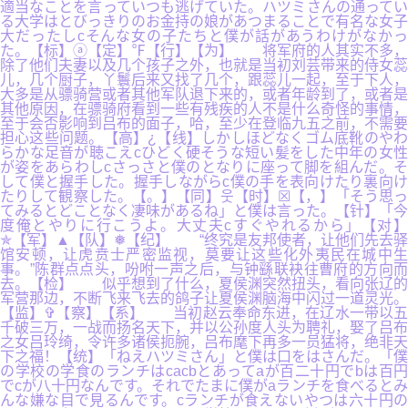
適当なことを言っていつも逃げていた。ハツミさんの通ってい
る大学はとびっきりのお金持の娘があつまることで有名な女子
大だったしcそんな女の子たちと僕が話があうわけがなかっ
た。【标】ⓐ【定】℉【行】【为】 将军府的人其实不多，
除了他们夫妻以及几个孩子之外，也就是当初刘芸带来的侍女蕊
儿，几个厨子，丫鬟后来又找了几个，跟蕊儿一起，至于下人，
大多是从骠骑营或者其他军队退下来的，或者年龄到了，或者是
其他原因，在骠骑府看到一些有残疾的人不是什么奇怪的事情，
至于会否影响到吕布的面子，哈，至少在登临九五之前，不需要
担心这些问题。【高】¿【线】しかしほどなくゴム底靴のやわ
らかな足音が聴こえcひどく硬そうな短い髪をした中年の女性
が姿をあらわしcさっさと僕のとなりに座って脚を組んだ。そ
して僕と握手した。握手しながらc僕の手を表向けたり裏向け
たりして観察した。【。】【同】웃【时】☒【，】「そう思っ
てみるとどことなく凄味があるね」と僕は言った。【针】「今
度俺とやりに行こうよ。大丈夫cすぐやれるから」【对】
✯【军】▲【队】❅【纪】 “终究是友邦使者，让他们先去驿
馆安顿，让虎贲士严密监视，莫要让这些化外夷民在城中生
事。”陈群点点头，吩咐一声之后，与钟繇联袂往曹府的方向而
去。【检】 似乎想到了什么，夏侯渊突然扭头，看向张辽的
军营那边，不断飞来飞去的鸽子让夏侯渊脑海中闪过一道灵光。
【监】✞【察】【系】 当初赵云奉命东进，在辽水一带以五
千破三万，一战而扬名天下，并以公孙度人头为聘礼，娶了吕布
之女吕玲绮，令许多诸侯扼腕，吕布麾下再多一员猛将，绝非天
下之福！【统】「ねえハツミさん」と僕は口をはさんだ。「僕
の学校の学食のランチはcacbとあってaが百二十円でbは百円
でcが八十円なんです。それでたまに僕がaランチを食べるとみ
んな嫌な目で見るんです。cランチが食えないやつは六十円の