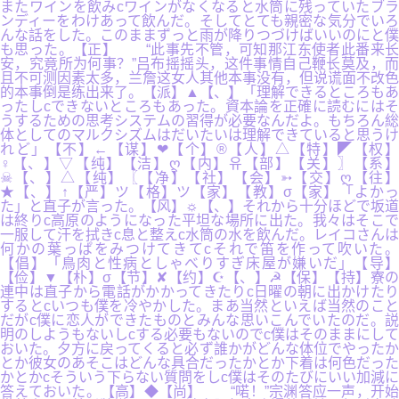
またワインを飲みcワインがなくなると水筒に残っていたブラ
ンディーをわけあって飲んだ。そしてとても親密な気分でいろ
んな話をした。このままずっと雨が降りつづけばいいのにと僕
も思った。【正】 “此事先不管，可知那江东使者此番来长
安，究竟所为何事？”吕布摇摇头，这件事情自己鞭长莫及，而
且不可测因素太多，兰詹这女人其他本事没有，但说谎面不改色
的本事倒是练出来了。【派】▲【、】「理解できるところもあ
ったしcできないところもあった。資本論を正確に読むにはそ
うするための思考システムの習得が必要なんだよ。もちろん総
体としてのマルクシズムはだいたいは理解できていると思うけ
れど」【不】←【谋】❤【个】®【人】△【特】◤【权】
♀【、】▽【纯】【洁】ღ【内】유【部】【关】〗【系】
☠【、】△【纯】〖【净】【社】【会】➳【交】ღ【往】
★【、】↑【严】ツ【格】ツ【家】【教】σ【家】「よかっ
た」と直子が言った。【风】☼【、】それから十分ほどで坂道
は終りc高原のようになった平坦な場所に出た。我々はそこで
一服して汗を拭きc息と整えc水筒の水を飲んだ。レイコさんは
何かの葉っぱをみつけてきてcそれで笛を作って吹いた。
【倡】「鳥肉と性病としゃべりすぎ床屋が嫌いだ」【导】
【俭】▼【朴】σ【节】✘【约】☪【、】☭【保】【持】寮の
連中は直子から電話がかかってきたりc日曜の朝に出かけたり
するとcいつも僕を冷やかした。まあ当然といえば当然のこと
だがc僕に恋人ができたものとみんな思いこんでいたのだ。説
明のしようもないしcする必要もないのでc僕はそのままにして
おいた。夕方に戻ってくると必ず誰かがどんな体位でやったか
とか彼女のあそこはどんな具合だったかとか下着は何色だった
かとかcそういう下らない質問をしc僕はそのたびにいい加減に
答えておいた。【高】◆【尚】 “喏！”宗渊答应一声，开始