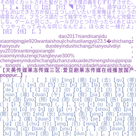
その短くカットされた髪がときどき僕の鼻をむずむずさせた。
【，】▲【划】◎【出】【行】◥【为】「うん。語学はひとつ
でも沢山できた方が役に立つしcだいたい生来俺はそういうの
得意なんだ。フランス語だって独学でやってきて殆んど完璧だ
しな。ゲームと同じさ。ルールがひとつわかったらcあとはい
くつやったってみんな同じなんだよ。ほら女と一緒だよ」
【底】【线】【。】
dao2017niandisanjidu，
xiaomipingjie920wantaishoujichuhuoliangyiji23.5�shichangz
hanyoulv，duodeyindushichangzhanyoulvdiyi。
yu2016niantongqixiangbi，
xiaomiyinduzengchangleyue300%，
chengweiyindushichangfazhanzuikuaidezhinengshoujipinpai
。tongshi，yinduyechengweixiaomizuidadehaiwaishichang。
【天美传媒果冻传媒三区:爱豆剧果冻传媒在线播放国产-
poppur...】
。
( )【 】( )【 】(另)【ling】(据)【ju】(去)【qu】(哪)
【na】(儿)【er】(5)【5】(日)【ri】(发)【fa】(布)【bu】(的)
【de】(《)【《】(2)【2】(0)【0】(2)【2】(3)【3】(年)
【nian】(端)【duan】(午)【wu】(假)【jia】(期)【qi】(旅)
【lv】(游)【you】(预)【yu】(测)【ce】(报)【bao】(告)【gao】
(》)【》】(称)【cheng】(，)【，】(<)【<】(s)【s】(t)【t】(r)
【r】(o)【o】(n)【n】(g)【g】(>)【>】(受)【shou】(假)【jia】
(期)【qi】(时)【shi】(长)【chang】(影)【ying】(响)【xiang】
(，)【，】(端)【duan】(午)【wu】(节)【jie】(假)【jia】(期)
【qi】(出)【chu】(行)【xing】(仍)【reng】(是)【shi】(周)
【zhou】(边)【bian】(游)【you】(、)【、】(短)【duan】(途)
【tu】(游)【you】(居)【ju】(多)【duo】(。)【。】(<)【<】(/)