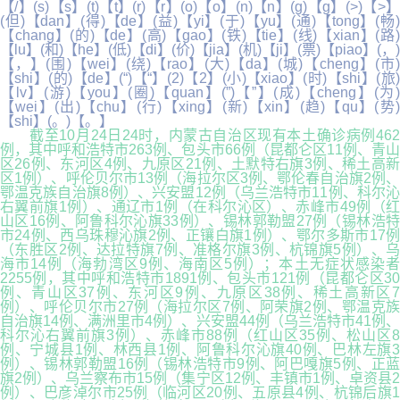
【/】(s)【s】(t)【t】(r)【r】(o)【o】(n)【n】(g)【g】(>)【>】
(但)【dan】(得)【de】(益)【yi】(于)【yu】(通)【tong】(畅)
【chang】(的)【de】(高)【gao】(铁)【tie】(线)【xian】(路)
【lu】(和)【he】(低)【di】(价)【jia】(机)【ji】(票)【piao】(，)
【，】(围)【wei】(绕)【rao】(大)【da】(城)【cheng】(市)
【shi】(的)【de】(“)【“】(2)【2】(小)【xiao】(时)【shi】(旅)
【lv】(游)【you】(圈)【quan】(”)【”】(成)【cheng】(为)
【wei】(出)【chu】(行)【xing】(新)【xin】(趋)【qu】(势)
【shi】(。)【。】
截至10月24日24时，内蒙古自治区现有本土确诊病例462
例，其中呼和浩特市263例、包头市66例（昆都仑区11例、青山
区26例、东河区4例、九原区21例、土默特右旗3例、稀土高新
区1例）、呼伦贝尔市13例（海拉尔区3例、鄂伦春自治旗2例、
鄂温克族自治旗8例）、兴安盟12例（乌兰浩特市11例、科尔沁
右翼前旗1例）、通辽市1例（在科尔沁区）、赤峰市49例（红
山区16例、阿鲁科尔沁旗33例）、锡林郭勒盟27例（锡林浩特
市24例、西乌珠穆沁旗2例、正镶白旗1例）、鄂尔多斯市17例
（东胜区2例、达拉特旗7例、准格尔旗3例、杭锦旗5例）、乌
海市14例（海勃湾区9例、海南区5例）；本土无症状感染者
2255例，其中呼和浩特市1891例、包头市121例（昆都仑区30
例、青山区37例、东河区9例、九原区38例、稀土高新区7
例）、呼伦贝尔市27例（海拉尔区7例、阿荣旗2例、鄂温克族
自治旗14例、满洲里市4例）、兴安盟44例（乌兰浩特市41例、
科尔沁右翼前旗3例）、赤峰市88例（红山区35例、松山区8
例、宁城县1例、林西县1例、阿鲁科尔沁旗40例、巴林左旗3
例）、锡林郭勒盟16例（锡林浩特市9例、阿巴嘎旗5例、正蓝
旗2例）、乌兰察布市15例（集宁区12例、丰镇市1例、卓资县2
例）、巴彦淖尔市25例（临河区20例、五原县4例、杭锦后旗1