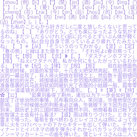
【shou】(例)【li】(“)【“】(禁)【jin】(酒)【jiu】(令)【ling】(”)
【”】(，)【，】(要)【yao】(求)【qiu】(孙)【sun】(诚)
【cheng】(在)【zai】(今)【jin】(后)【hou】(的)【de】(五)
【wu】(年)【nian】(内)【nei】(滴)【di】(酒)【jiu】(不)【bu】
(沾)【zhan】(。)【。】
「でも私のこと心から好きだしc二度と放したくないと思って
るのね」【 】「ありがとう。とても楽になったような気がす
るわ。まだ少しだるいけれどc前に比べるとずいぶん体が軽く
なったもの。私c自分自身で思っているより疲れてたみたい
ね」【 】✈【从】「そういうのってわかる」【坚】♫【定】
「春の熊」と緑はまた頭を上げた。「それ何よc春の熊って」
【理】七【想】【信】【念】❥【、】「ダスティンホフマン」
【恪】「ねえcワタナベ君。私が今何にをしたがっているわか
る」【守】☢【纪】☆【律】ツ【规】【矩】 就在赵德面色
大变的时候，对面的军营中，十几支火把突然亮起，然后不可思
议的一幕出现了，有人将火把放在铜镜之上，然后数十面铜镜同
时反射出的光芒，将围墙前面数十步范围内照的透亮，那三千名
准备夜袭的兵马此刻就如同被扒光了衣服的小姑娘一般，孤零零
的在一道道镜光的照射下，无所遁形。【、】☤【秉】☤【持】
✿【公】 “如果刘备得了荆州，诸位以为下一步会如何做？”
敲定了迁徙治所的事情，吕布看向众人，笑问道，毕竟他受历史
影响，这个时候做出的判断未必正确，毕竟眼下天下因为自己的
到来，跟历史上的三国时期已经截然不同，他想看看自己帐下这
些智谋之士会有什么看法？【道】雨は降りつづけた。ときどき
雷まで鳴った。葡萄を食べ終わるとレイコさんは例によって煙
草に火をつけcベッドの下からギターを出して弾いた。デサフ
ィナードとイバネマの娘を弾きcそれからバカラックの曲やレ
ノン＝マッカートニーの曲を弾いた。僕とレイコさんは二人で